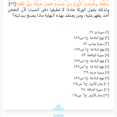
سَمْعَهُ وَخَرَجَتِ اَلرُّوحُ مِنْ جَسَدِهِ فَصَارَ جِيفَةً بَيْنَ أَهْلِهِ)
[١٢]
؛
ولذلك يقول الورثة عادة: لا تطيلوا دفن الميت؛ لأن التعفن
أخذ يظهر عليه، ومن يعتقد بهذه النهاية ماذا يصنع ببدايته؟
[١]
سورة ق: ١٩.
[٢]
نهج البلاغة ج١ ص١٥٩.
[٣]
سورة يونس: ٤٥.
[٤]
نهج البلاغة ج١ ص١٥٩.
[٥]
سورة الواقعة: ٨٣.
[٦]
نهج البلاغة ج١ ص١٥٩.
[٧]
نهج البلاغة ج١ ص١٥٩.
[٨]
سورة مريم: ٣٩.
[٩]
نهج البلاغة ج١ ص١٥٩.
[١٠]
بحار الأنوار ج٦ ص١٦٤.
[١١]
سورة الحاقة: ٢٧.
[١٢]
بحار الأنوار ج٦ ص١٦٤.