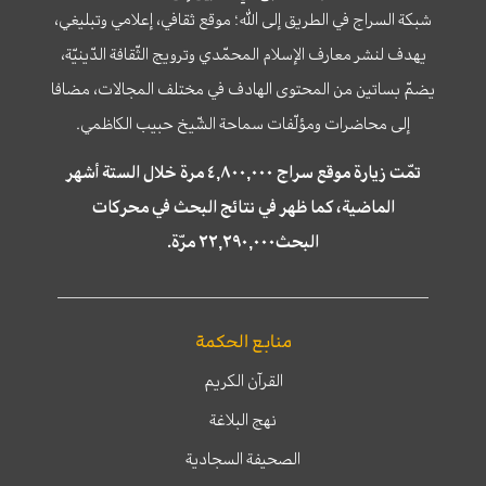
شبكة السراج في الطريق إلى الله؛ موقع ثقافي، إعلامي وتبليغي،
يهدف لنشر معارف الإسلام المحمّدي وترويج الثّقافة الدّينيّة،
يضمّ بساتين من المحتوى الهادف في مختلف المجالات، مضافا
إلى محاضرات ومؤلّفات سماحة الشّيخ حبيب الكاظمي.
تمّت زيارة موقع سراج ٤,٨٠٠,٠٠٠ مرة خلال الستة أشهر
الماضية، كما ظهر في نتائج البحث في محركات
البحث٢٢,٢٩٠,٠٠٠ مرّة.
منابع الحكمة
القرآن الكريم
نهج البلاغة
الصحيفة السجادية