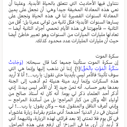
نتناول فيها الأحاديث التي تتعلق بالحياة الأبدية. وعلينا أن
نعي هذه المعادلة المخيفة جيدا وهي: أن نجعل على يمين
المعادلة السنوات القصيرة لنا في هذه الحياة ونجعل على
يسارها السنوات الأبدية؛ فكل ثانية من ثواني عمرنا بل؛ أقل من
الثانية – فأجهزتنا في هذه الأيام تحصي أجزاء الثانية أيضا –
تعادلها مليارات الميارات من السنوات وهو تعبير خاطئ أيضا
حيث أن مليارات المليارات عدد محدود كذلك.
سكرة الموت
إن سكرة الموت ستأتينا جميعا كما قال سبحانه:
(وَجَاءَتْ
سَكْرَةُ الْمَوْتِ بِالْحَقِّ)
[١]
. إننا لن نذهب إليها وإنما هي التي
سوف تأتينا؛ فالأمر ليس بأيدينا حتى نقول: يا رب…! أنا لا أريد
هذه السكرات وإنما أريد ميتة هنيئة ثم أذهب إلى الجنة
بعدها بغير حساب. أنه تمنَ جيد إلا أن الأمر ليس بيدنا. إنني
أذكر أحد العلماء ذكر لي يوما: أنه كان له أستاذ صالح من
أولياء الله وكان من كبار المراجع؛ بل من أساتذة المراجع –
وإنني أعرف الناقل والمنقول عنه – وكان يقول: يا رب…! لي
أمنيتان في دار الدنيا؛ أحدهما: أنني ملتزم بقراءة زيارة عاشوراء
في كل يوم فلا تمتني إلا بعد قرائتي لهذه الزيارة، وثانيهما: أنني
لا أريد أن أرى ما في البرزخ؛ أي ارفع عني هذه المراحل.