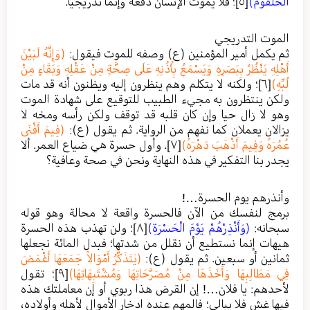
الْحُلْقُومَ)
[٥]
؛ فلا يموت الإنسان دفعة وإنما تدريجيا.
الموت التدريجي
ثم يكمل أمير المؤمنين (ع) وصفه للموت فيقول:
(وَإِنَّهُ لَبَيْنَ
أَهْلِهِ يَنْظُرُ بِبَصَرِهِ وَيَسْمَعُ بِأُذُنِهِ عَلَى صِحَّةٍ مِنْ عَقْلِهِ وَبَقَاءٍ مِنْ
لُبِّهِ)
[٦]
؛ ولكنه لا يتكلم وهم ينظرون إليه ويظنون أنه قد مات
ولكن ينتظرون به مجيء الطبيب للتوقيع على شهادة الموت
وهو لا زال حيا وإن كان قلبه قد توقف ولكن رأسه ومخه لا
يزالان يعملان كما نفهم من الرواية. ثم يقول (ع):
(فِيمَ أَفْنَى
عُمُرَهُ وَفِيمَ أَذْهَبَ دَهْرَهُ)
[٧]
. وأول حسرة هي ضياع العمر. ألا
يجدر بنا التفكير في هذه النهاية ونحن في صحة وعافية؟
وأنذرهم يوم الحسرة…!
برمج لنفسك من الآن فالحسرة واقعة لا محالة وهو قوله
سبحانه:
(وَأَنْذِرْهُمْ يَوْمَ الْحَسْرَةِ)
[٨]
؛ ولن تهذب هذه الحسرة
هيهات إنما نستطيع أن نقلل من شدتها؛ فبدل المائة نجعلها
ثمانين أو سبعين. ثم يقول (ع):
(يَتَذَكَّرُ أَمْوَالاً جَمَعَهَا أَغْمَضَ
فِي مَطَالِبِهَا وَأَخَذَهَا مِنْ مُصَرَّحَاتِهَا وَمُشْتَبِهَاتِهَا)
[٩]
؛ تقول
لأحدهم: يا فلان…! إن القرض هذا ربوي أو إن معاملتك هذه
فيها غش فلا يبالي؛ فالمهم عنده ادخار الأموال لأهله وأولاده،