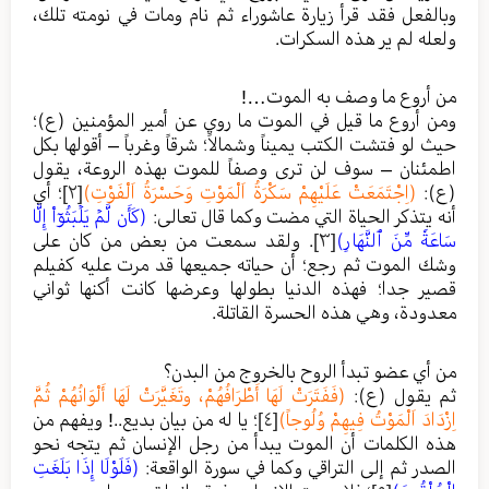
وبالفعل فقد قرأ زيارة عاشوراء ثم نام ومات في نومته تلك،
ولعله لم ير هذه السكرات.
من أروع ما وصف به الموت…!
ومن أروع ما قيل في الموت ما روي عن أمير المؤمنين (ع)؛
حيث لو فتشت الكتب يميناً وشمالاً؛ شرقاً وغرباً – أقولها بكل
اطمئنان – سوف لن ترى وصفاً للموت بهذه الروعة، يقول
(ع):
(اِجْتَمَعَتْ عَلَيْهِمْ سَكْرَةُ اَلْمَوْتِ وَحَسْرَةُ اَلْفَوْتِ)
[٢]
؛ أي
أنه يتذكر الحياة التي مضت وكما قال تعالى:
(كَأَن لَّمۡ يَلۡبَثُوٓاْ إِلَّا
سَاعَةٗ مِّنَ ٱلنَّهَارِ)
[٣]
. ولقد سمعت من بعض من كان على
وشك الموت ثم رجع؛ أن حياته جميعها قد مرت عليه كفيلم
قصير جدا؛ فهذه الدنيا بطولها وعرضها كانت أكنها ثواني
معدودة، وهي هذه الحسرة القاتلة.
من أي عضو تبدأ الروح بالخروج من البدن؟
ثم يقول (ع):
(فَفَتَرَتْ لَهَا أَطْرَافُهُمْ، وتَغَيَّرَتْ لَهَا أَلْوَانُهُمْ ثُمَّ
اِزْدَادَ اَلْمَوْتُ فِيهِمْ وُلُوجاً)
[٤]
؛ يا له من بيان بديع..! ويفهم من
هذه الكلمات أن الموت يبدأ من رجل الإنسان ثم يتجه نحو
الصدر ثم إلى التراقي وكما في سورة الواقعة:
(فَلَوْلَا إِذَا بَلَغَتِ