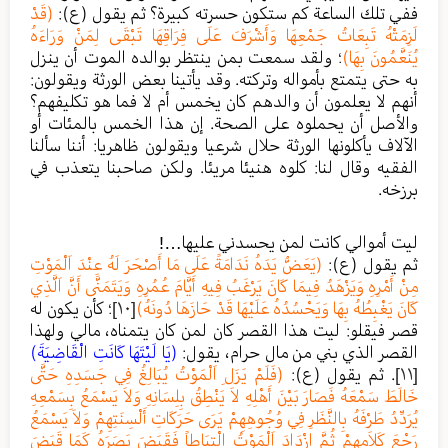
ففي تلك الساعة كم ستكون حسرته كبيرة؟ ثم يقول (ع):
(قَدْ
لَزِمَتْهُ تَبِعَاتُ جَمْعِهَا وَأَشْرَفَ عَلَى فِرَاقِهَا تَبْقَى لِمَنْ وَرَاءَهُ
يُنَعَّمُونَ بِهَا)
؛ ولقد سمعت بمن ينتظر بوالده الموت أن ينزل
به حتى يتمتع بأمواله وتركته. وقد يأتينا بعض الورثة ويقولون:
أنهم لا يعلمون أن والدهم كان يخمس أم لا فما هو تكليفهم؟
والأصل أن يحملوه على الصحة. إن هذا الخمس بالمئات أو
الآلاف يأكلونها الورثة حلال شرعيا ويقولون ظاهريا: أننا سألنا
الفقيه وقال لنا: كلوه هنيئا مريئا. ولكن صاحبنا يتعذب في
برزخه.
ليت أموالي كانت لمن يحسدني عليها…!
ثم يقول (ع):
(يَعَضُّ يَدَهُ نَدَامَةً عَلَى مَا أَصْحَرَ لَهُ عِنْدَ اَلْمَوْتِ
مِنْ أَمْرِهِ وَيَزْهَدُ فِيمَا كَانَ يَرْغَبُ فِيهِ أَيَّامَ عُمُرِهِ وَيَتَمَنَّى أَنَّ اَلَّذِي
كَانَ يَغْبِطُهُ بِهَا وَيَحْسُدُهُ عَلَيْهَا قَدْ حَازَهَا دُونَهُ)
[١٠]
؛ كأن يكون له
قصر فيقلو: ليت هذا القصر كان لمن كان يتمناه، مالي ولهذا
القصر الذي بني من مال حرام، يقول:
(يَا لَيْتَهَا كَانَتِ الْقَاضِيَةَ)
[١١]
. ثم يقول (ع):
(فَلَمْ يَزَلِ اَلْمَوْتُ يُبَالِغُ فِي جَسَدِهِ حَتَّى
خَالَطَ سَمْعَهُ فَصَارَ بَيْنَ أَهْلِهِ لاَ يَنْطِقُ بِلِسَانِهِ وَلاَ يَسْمَعُ بِسَمْعِهِ
يُرَدِّدُ طَرْفَهُ بِالنَّظَرِ فِي وُجُوهِهِمْ يَرَى حَرَكَاتِ أَلْسِنَتِهِمْ وَلاَ يَسْمَعُ
رَجْعَ كَلاَمِهِمْ ثُمَّ اِزْدَادَ اَلْمَوْتُ اِلْتِيَاطاً فَقَبَضَ بَصَرَهُ كَمَا قَبَضَ