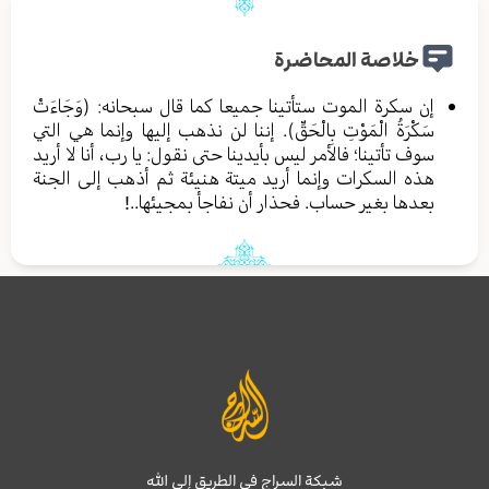
خلاصة المحاضرة
إن سكرة الموت ستأتينا جميعا كما قال سبحانه: (وَجَاءَتْ
سَكْرَةُ الْمَوْتِ بِالْحَقِّ). إننا لن نذهب إليها وإنما هي التي
سوف تأتينا؛ فالأمر ليس بأيدينا حتى نقول: يا رب، أنا لا أريد
هذه السكرات وإنما أريد ميتة هنيئة ثم أذهب إلى الجنة
بعدها بغير حساب. فحذار أن نفاجأ بمجيئها..!
شبكة السراج في الطريق إلى الله