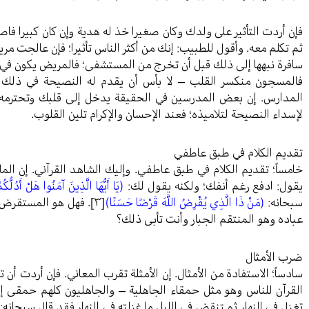
فإن أردت التأثير على ولدك وكان صغيرا خذ له هدية وإن كان كبيرا ف
ثم تكلم معه. وأقول للطبيب: إنك من أكثر الناس تأثيرا؛ فإن عالجت مر
سافرة نبهها إلى ذلك قبل أن تخرج من المستشفى؛ فالمريض يكون في ح
فالمسجون منكسر القلب – لا بأس أن يقدم له النصيحة في ذلك ال
المدارس. إن بعض المدرسين في الحقيقة يدخل إلى قلبك وتحترمه 
لإسداء النصيحة لتلاميذه؛ فعند الإحسان والإكرام تلين القلوب.
تقديم الكلام في طبق عاطفي
خامساً؛ تقديم الكلام في طبق عاطفي. وإليك الشاهد القرآني. إن المال
يقول: ادفع رغم أنفك؛ ولكنه يقول لك:
(يَا أَيُّهَا الَّذِينَ آمَنُوا هَلْ أَدُلُّ
سبحانه:
(مَنْ ذَا الَّذِي يُقْرِضُ اللَّهَ قَرْضًا حَسَنًا)
[٣]
. فهل هو المستقرض؟ أ
عباده وهو المنتقم الجبار وأنت تأبى ذلك؟
ضرب الأمثال
سادساً؛ الاستفادة من الأمثال. إن الأمثلة تقرب المعاني. فإن أردت أن ت
القرآن للناس وهو مثل حمقاء الجاهلية – والجاهليون كلهم حمقى إلا
تغزل في النهار ثم تنقض في الليل ما غزلته في النهار فقد قال سبحانه: