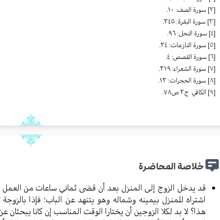
[٢]
سورة الصف: ١٠.
[٣]
سورة البقرة: ٢٤٥.
[٤]
سورة النحل: ٩٦.
[٥]
سورة النازعات: ٢٤.
[٦]
سورة القصص: ٤.
[٧]
سورة الشعراء: ٢١٩.
[٨]
سورة الحجرات: ١٢.
[٩]
الکافي ج٢ ص٧٨.
خلاصة المحاضرة
قد يدخل الزوج إلى المنزل بعد أن قضى ثماني ساعات من العمل
اشتراه للمنزل بيمينه وشماله وهو يتنهد عن الباب؛ فإذا بالزوج
هذا؟ لا بد لكلا الزوجين أن يختارا الوقت المناسب إن كانا يبحثان عن ا