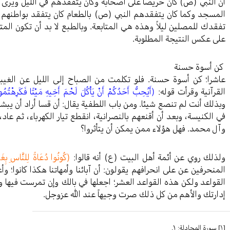
أن النبي (ص) كان حريصا على أصحابه وكان يتفقدهم في الليل ويرى م
المسجد وكما كان يتفقدهم النبي (ص) بالطعام كان يتفقد بواطنهم 
تفقدك للمصلين ليلاً وهذه هي المتابعة. وبالطبع لا بد أن تكون الم
على عكس النتيجة المطلوبة.
كن أسوة حسنة
عاشرا؛ كن أسوة حسنة. فلو تكلمت من الصباح إلى الليل عن الغيب
القرآنية وقرأت قوله:
(أَيُحِبُّ أَحَدُكُمْ أَنْ يَأْكُلَ لَحْمَ أَخِيهِ مَيْتًا فَكَرِهْتُمُ
وبذلك أنت لم تنصع شيئا. ومن باب اللطفية يقال: أن قسا أراد أن يب
في الكنيسة، وبعد أن أقنعهم بالنصرانية، انقطع تيار الكهرباء، ثم 
وآل محمد. فهل هؤلاء ممن يمكن أن يتأثروا؟
ولذلك روي عن أئمة أهل البيت (ع) أنه قالوا:
(كُونُوا دُعَاةً لِلنَّاسِ بِغَيْ
المنحرفين عن على انحرافهم يقولون: أن آبائنا وأمهاتنا هكذا كانوا؛ وأع
القواعد ولكن هذه القواعد العشر؛ اجعلها في بالك وإن تمرست فيها و
إدارتك والأهم من كل ذلك صرت وجيهاً عند الله عزوجل.
[١]
سورة المجادلة: ١.