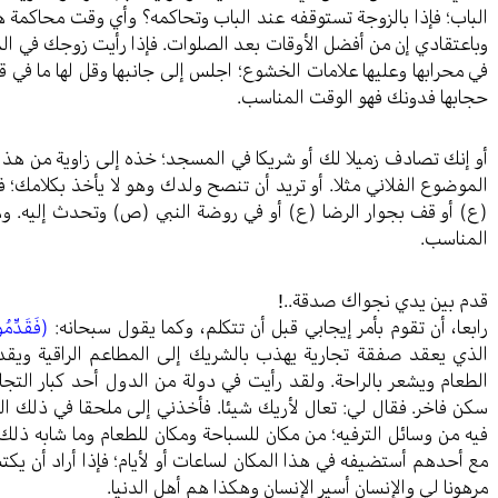
الباب؛ فإذا بالزوجة تستوقفه عند الباب وتحاكمه؟ وأي وقت محاكمة هذا
وباعتقادي إن من أفضل الأوقات بعد الصلوات. فإذا رأيت زوجك في ال
في محرابها وعليها علامات الخشوع؛ اجلس إلى جانبها وقل لها ما في ق
حجابها فدونك فهو الوقت المناسب.
أو إنك تصادف زميلا لك أو شريكا في المسجد؛ خذه إلى زاوية من هذا 
الموضوع الفلاني مثلا. أو تريد أن تنصح ولدك وهو لا يأخذ بكلامك؛
(ع) أو قف بجوار الرضا (ع) أو في روضة النبي (ص) وتحدث إليه. وهكذ
المناسب.
قدم بين يدي نجواك صدقة..!
رابعا، أن تقوم بأمر إيجابي قبل أن تتكلم، وكما يقول سبحانه:
(فَقَدِّمُ
الذي يعقد صفقة تجارية يهذب بالشريك إلى المطاعم الراقية ويقد
الطعام ويشعر بالراحة. ولقد رأيت في دولة من الدول أحد كبار التجار 
سكن فاخر. فقال لي: تعال لأريك شيئا. فأخذني إلى ملحقا في ذلك ال
فيه من وسائل الترفيه؛ من مكان للسباحة ومكان للطعام وما شابه ذلك.
مع أحدهم أستضيفه في هذا المكان لساعات أو لأيام؛ فإذا أراد أن ي
مرهونا لي والإنسان أسير الإنسان وهكذا هم أهل الدنيا.