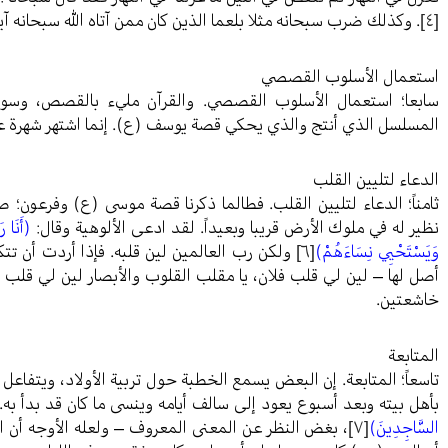
[٤]
. وكذلك ضرب سبحانه مثلا بلعما الذين كان ممن آتاه الله سبحانه آيا
استعمال الأسلوب القصصي
سابعا؛ استعمال الأسلوب القصصي. والقرآن مليء بالقصص، وسو
المسلسل الذي أنتج والذي يحكي قصة يوسف (ع). إنما اشتهر شهرة عالم
الدعاء لتليين القلب
ثامناً؛ الدعاء لتليين القلب. فطالما ذكرنا قصة موسى (ع) وفرعون؛
نظير له في ملوك الأرض قريبا وبعيداً. لقد ادعى الألوهية وقال:
(أَنَا رَ
وَيَسْتَحْيِي نِسَاءَهُمْ)
[٦]
ولكن رب العالمين لين قلبه. فإذا أردت أن تتكلم
أصل لها – لين لي قلب فلان، يا مقلب القلوب والأبصار لين لي قلب فل
خاشعتين.
المتابعة
تاسعاً؛ المتابعة. إن البعض يسمع الخطبة حول تربية الأولاد، ويتفاعل 
بأهل بيته وبعد أسبوع يعود إلى سالف أيامه وينسى ما كان قد بدأ به
السَّاجِدِينَ)
[٧]
، بغض النظر عن المعنى المعروف – ولعله الأوجه أن ا