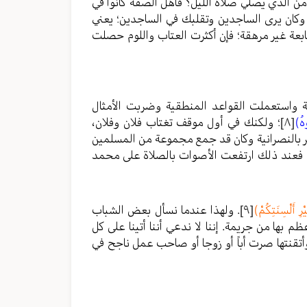
ن الذي يصلي صلاة الليل؟ فأهل الصفة كانوا في
وكان يرى الساجدين وتقلبك في الساجدين؛ يعني
تابعة غير مرهقة؛ فإن أكثرت العتاب واللوم حصلت
ة واستعملت القواعد المنطقية وضربت الأمثال
وهُ)
[٨]
؛ ولكنك في أول موقف تغتاب فلان وفلان،
شر بالنصرانية وكان قد جمع مجموعة من المسلمين
عاد، فعند ذلك ارتفعت الأصوات بالصلاة على محمد
رِ أَلْسِنَتِكُمْ)
[٩]
. ولهذا عندما نسأل بعض الشباب
ظم بها من جريمة. إننا لا ندعي أننا أتينا على كل
أتقنتها صرت أباً أو زوجا أو صاحب عمل ناجح في