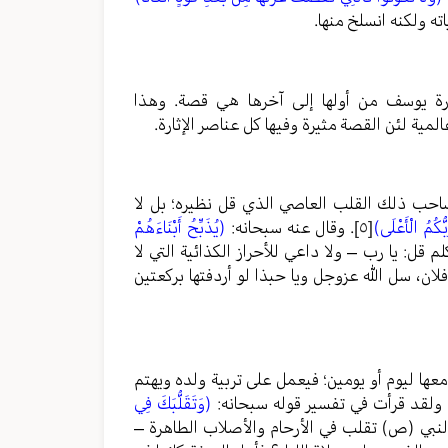
ته ولكنه انسلخ منها.
رة يوسف من أولها إلى آخرها هي قصة. وهذا
ية لئن القصة مثيرة وفيها كل عناصر الإثارة.
 صاحب ذلك القلب العاصي الذي قل نظيره؛ بل لا
بُّكُمُ الْأَعْلَى)
[٥]
. وقال عنه سبحانه:
(يُذَبِّحُ أَبْنَاءَهُمْ
 قل: يا رب – ولا داعي للأحراز الكذائية التي لا
ان، سل الله عزوجل ويا حبذا لو أردفتها بركعتين
معها ليوم أو يومين؛ فيعمل على تربية ولده ويهتم
. ولقد قرأت في تفسير قوله سبحانه:
(وَتَقَلُّبَكَ فِي
لنبي (ص) تقلب في الأرحام والأصلاب الطاهرة –