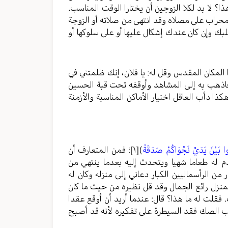
؟ لا بد لكلا الزوجين أن يختارا الوقت المناسب.
محراب على مصلاه وقد انتهى من صلاته أو الزوجة
لبك وإن كان عندك إشكال عليها أو على سلوكها أو
المكان المقدس وقل له: يا فلان، إنك ظلمتني في
 فاذهب به إلى المشاهد وأوقفه تحت قبة الحسين
ا دأب العاقل اختيار الأماكن المناسبة والأزمنة
وا بَيْنَ يَدَيْ نَجْوَاكُمْ صَدَقَةً
)
[١]
؛ فمن المتعارف أن
م له طعاما شهيا ويتحدث إليه بعدما ينتهي من
من الرأسماليين الكبار دعاني إلى منزله وكان له
منزل رائع الجمال وقد قل نظيره من حيث ما كان
 فقلت له ما هذا؟ قال: عندما أريد أن أوقع عقدا
كتب الصك فقد السيطرة على تفكيره لأنه قد أصبح