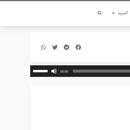
المزيد
استخدم
00:00
مفاتيح
الأسهم
أعلى/
أسفل
لزيادة
أو
خفض
مستوى