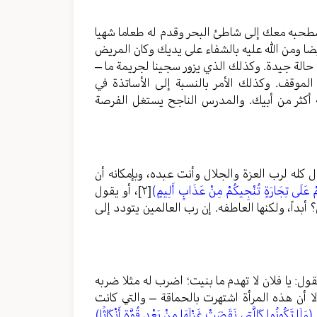
اصطحبه معك إلى شاطئ البحر وقدم له طعاما شهيا
يضا ومن الله عليه بالشفاء على يديك وكان المريض
الة جيدة. وكذلك الذي يزور سجينا لجريمة ما –
موقف. وكذلك الأمر بالنسبة إلى الأساتذة في
أكثر من أبيك. والمدرس الناجح يستغل الفرصة
 كله لرب العزة والجلال وأنت عبده، وبإمكانه أن
كُمْ عَلَى تِجَارَةٍ تُنْجِيكُمْ مِنْ عَذَابٍ أَلِيمٍ)
[٢]
، أو يقول
بداً، ولكنها العاطفه. إن رب العالمين يتودد إلى
قول: يا فلان لا تهدم ما بنيت؛ اضرب له مثلا ضربه
 أن هذه المرأة اشتهرت بالحماقة – والتي كانت
(وَلَا تَكُونُوا كَالَّتِي نَقَضَتْ غَزْلَهَا مِنْ بَعْدِ قُوَّةٍ أَنْكَاثًا)