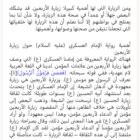
ومن الزيارة التي لها أهمية كبيرة؛ زيارة الأربعين. قد يشكك
البعض جهلاً أو عمداً في صحة هذه الزيارة، ولا شأن لنا بما
يعتلج في بواطنهم إلا أننا نعلم أن هذه الزيارة لها خلفياتها
التي تجعلنا نتيقن من صحتها وصوابها، وأهميتها.
أهمية رواية الإمام العسكري (عليه السلام) حول زيارة
الأربعين
فهناك الرواية المعروفة عن إمامنا العسكري (ع) التي وصف
فيها زيارة الأربعين من علامات المؤمن. لدينا في اللغة العربية
لام عهدية، ففي قوله سبحانه:
(فَعَصَىٰ فِرۡعَوۡنُ ٱلرَّسُولَ)
[٤]
،
نعرف أن الرسول هو موسى (ع). وزيارة الأربعين هي زيارة
معهودة في أذهان الشيعة. إن الإمام العسكري (ع) يتحدث
بعد استشهاد أبيه الحسين (ع) بسنوات طويلة؛ كانت ثقافة
زيارة الحسين (ع) ترسخت بين الشيعة. وذهب البعض إلى
تأويلات هي خلاف الظاهر، منها: أن المقصود زيارة الأربعين
مؤمن أو الدعاء لأربعين مؤمن، وهذا ليس معهوداً. ولو أراد
العسكري (ع) غير هذا المعنى لبين ذلك، وقال بصراحة: زيارة
الأربعين مؤمناً أو الدعاء لأربعين مؤمن. لقد كان الإمام (ع)
ملتفتا إلى أن هذه الثقافة – ثقافة الزيارة – كانت متأصلة في