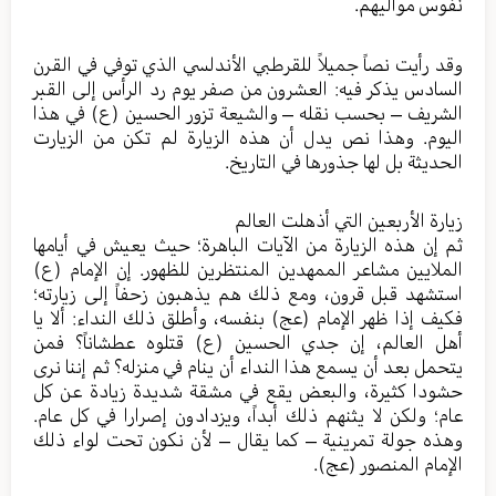
نفوس مواليهم.
وقد رأيت نصاً جميلاً للقرطبي الأندلسي الذي توفي في القرن
السادس يذكر فيه: العشرون من صفر يوم رد الرأس إلى القبر
الشريف – بحسب نقله – والشيعة تزور الحسين (ع) في هذا
اليوم. وهذا نص يدل أن هذه الزيارة لم تكن من الزيارت
الحديثة بل لها جذورها في التاريخ.
زيارة الأربعين التي أذهلت العالم
ثم إن هذه الزيارة من الآيات الباهرة؛ حيث يعيش في أيامها
الملايين مشاعر الممهدين المنتظرين للظهور. إن الإمام (ع)
استشهد قبل قرون، ومع ذلك هم يذهبون زحفاً إلى زيارته؛
فكيف إذا ظهر الإمام (عج) بنفسه، وأطلق ذلك النداء: ألا يا
أهل العالم، إن جدي الحسين (ع) قتلوه عطشاناً؟ فمن
يتحمل بعد أن يسمع هذا النداء أن ينام في منزله؟ ثم إننا نرى
حشودا كثيرة، والبعض يقع في مشقة شديدة زيادة عن كل
عام؛ ولكن لا يثنهم ذلك أبداً، ويزدادون إصرارا في كل عام.
وهذه جولة تمرينية – كما يقال – لأن نكون تحت لواء ذلك
الإمام المنصور (عج).