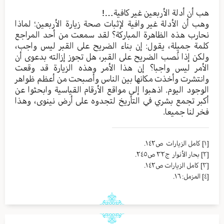
هب أن أدلة الأربعين غير كافية…!
وهب أن الأدلة غير وافية لإثبات صحة زيارة الأربعين؛ لماذا
نحارب هذه الظاهرة المباركة؟ لقد سمعت من أحد المراجع
كلمة جميلة، يقول: إن بناء الضريح على القبر ليس واجب،
ولكن إذا نُصب الضريح على القبر، هل تجوز إزالته بدعوى أن
الأمر ليس واجبا؟ إن هذا الأمر وهذه الزيارة قد وقعت
وانتشرت وأخذت مكانها بين الناس وأصبحت من أعظم ظواهر
الوجود اليوم. اذهبوا إلى مواقع الأرقام القياسية وابحثوا عن
أكبر تجمع بشري في التأريخ لتجدوه على أرض نينوى، وهذا
فخر لنا جميعا.
[١]
كامل الزيارات ص١٤٢.
[٢]
بحار الأنوار ج٣٢ ص٢٤٥.
[٣]
كامل الزيارات ص١٤٢.
[٤]
المزمل: ١٦.