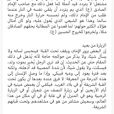
مشتعل؛ لا يتردد قيد أنملة كما فعل ذلك مع صاحب الإمام
الصادق (ع) الذي يم يتردد أن يلقي نفسه في النار عندما
طلب من الإمام ذلك، ولم تمسسه حرارة النار وخرج منه
سالما. وهذا هو الشيعي الذي يُعول عليه، ولو كان أمثال
هؤلاء الكثير حولهم؛ لما قعدوا عن المطالبة بحقهم الصادقان
مثلا، ولخرجوا كخروج الحسين (ع).
الزيارة من بعيد
إن البعض يزور الإمام، ويقف تحت القبة؛ فينحبس لسانه ولا
يسأل شيئا، ولا يذكر من حوائجه حاجة لأنه يُذهل في ذلك
المقام حتى عن الحديث. إن قد ترى الرجل يُخبر بموت ولد،
فيسكت، ولا يقول شيئاً، لأن شدة المصيبة قد أذهلته. ولكنه
بعد فترة يعود إلى وعيه فيبكي. وإذا ما وصل الإنسان إلى
هذه الدرجة من المعرفة؛ لا فرق عنده بعدها أن يكون تحت
القبة الشريفة أو في بلاد الغرب. فيكفي أن يغمض عينيه في
أيام الأربعين أو في زيارة النصف من شعبان أو في الزيارة
الرجبية وهو في المنزل أو في غابة أو في أي مكان من هذا
العالم، وسعيش مشاعر من هو في مشاهدهم وتحت قبابهم
الشريفة.