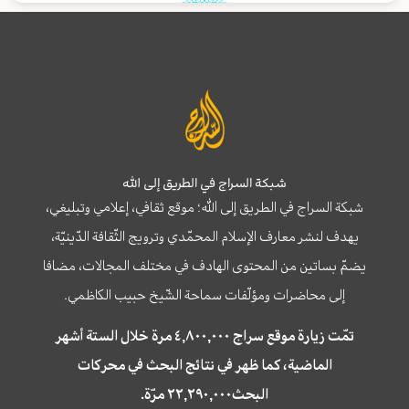
شبكة السراج في الطريق إلى الله
شبكة السراج في الطريق إلى الله؛ موقع ثقافي، إعلامي وتبليغي،
يهدف لنشر معارف الإسلام المحمّدي وترويج الثّقافة الدّينيّة،
يضمّ بساتين من المحتوى الهادف في مختلف المجالات، مضافا
إلى محاضرات ومؤلّفات سماحة الشّيخ حبيب الكاظمي.
تمّت زيارة موقع سراج ٤,٨٠٠,٠٠٠ مرة خلال الستة أشهر
الماضية، كما ظهر في نتائج البحث في محركات
البحث٢٢,٢٩٠,٠٠٠ مرّة.