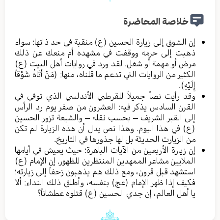
خلاصة المحاضرة
إن الشوق إلى زيارة الحسين (ع) منقبة في حد ذاتها؛ سواء
ذهبت إلى حرمه ووقفت في مشهده أم منعك عن ذلك
مرض أو مهمة أو شغل. لقد ورد في روايات أهل البيت (ع)
الكثير من الروايات التي تدعم ما قلناه، منها: (مَنْ أَتَاهُ شَوْقاً
إِلَيْهِ).
وقد رأيت نصاً جميلاً للقرطبي الأندلسي الذي توفي في
القرن السادس يذكر فيه: العشرون من صفر يوم رد الرأس
إلى القبر الشريف – بحسب نقله – والشيعة تزور الحسين
(ع) في هذا اليوم. وهذا نص يدل أن هذه الزيارة لم تكن
من الزيارت الحديثة بل لها جذورها في التاريخ.
إن زيارة الأربعين من الآيات الباهرة؛ حيث يعيش في أيامها
الملايين مشاعر الممهدين المنتظرين للظهور. إن الإمام (ع)
استشهد قبل قرون، ومع ذلك هم يذهبون زحفاً إلى زيارته؛
فكيف إذا ظهر الإمام (عج) بنفسه، وأطلق ذلك النداء: ألا
يا أهل العالم، إن جدي الحسين (ع) قتلوه عطشاناً؟