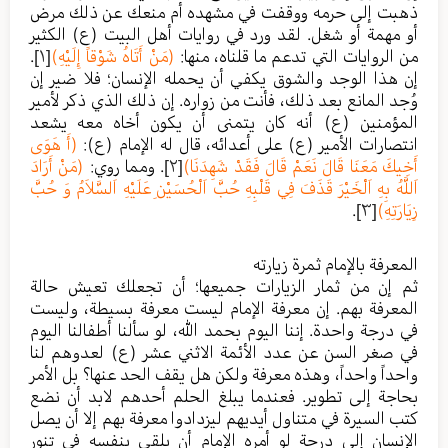
ذهبت إلى حرمه ووقفت في مشهده أم منعك عن ذلك مرض
أو مهمة أو شغل. لقد ورد في روايات أهل البيت (ع) الكثير
من الروايات التي تدعم ما قلناه، منها:
(مَنْ أَتَاهُ شَوْقاً إِلَيْهِ)
[١]
.
إن هذا الوجد والشوق يكفي أن يحمله الإنسان؛ فلا ضير إن
وُجد المانع بعد ذلك، فأنت من زواره. إن ذلك الذي ذكر لأمير
المؤمنين (ع) أنه كان يتمنى أن يكون أخاه معه يشعد
انتصارات الأمير (ع) على أعدائه، قال له الإمام (ع):
(أَ هَوَى
أَخِيكَ مَعَنَا قَالَ نَعَمْ قَالَ فَقَدْ شَهِدَنَا)
[٢]
. ومما روي:
(مَنْ أَرَادَ
اَللَّهُ بِهِ اَلْخَيْرَ قَذَفَ فِي قَلْبِهِ حُبَّ اَلْحُسَيْنِ عَلَيْهِ اَلسَّلاَمُ وَ حُبَّ
زِيَارَتِهِ)
[٣]
.
المعرفة بالإمام ثمرة زيارته
ثم إن من ثمار الزيارات جميعها؛ أن تجعلك تعيش حالة
المعرفة بهم. إن معرفة الإمام ليست معرفة بسيطة، وليست
في درجة واحدة. إننا اليوم بحمد الله، لو سألنا أطفالنا اليوم
في صغر السن عن عدد الأئمة الاثني عشر (ع) لعدوهم لنا
واحداً واحداً، وهذه معرفة ولكن هل يقف الحد عنها؟ بل الأمر
بحاجة إلى تطوير. فعندما يبلغ الحلم أحدهم لابد أن نضع
كتب السيرة في متناول أيديهم ليزدادوا معرفة بهم إلا أن يصل
الإنسان إلى درجة لو أمره الإمام أن يلقي بنفسه في تنور