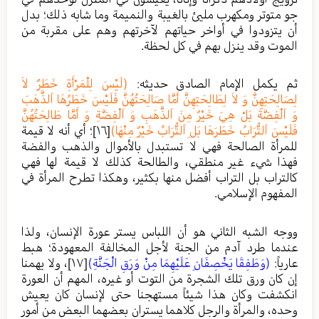
جو متوتر ومكهرب مليئ بالغيبة والنميمة وما شابه ذلك؛ بدل
أن يتزودوا في أواخر حياتهم لآخرتهم وهم على مقربة من
الموت وقد ينزل بهم في كل لحظة.
ثم يكمل الإمام الصادق حديثه:
(لَيْسَ لِلْمَرْأَةِ خَطَرٌ لاَ
لِصَالِحَتِهِنَّ وَ لاَ لِطَالِحَتِهِنَّ أَمَّا صَالِحَتُهُنَّ فَلَيْسَ خَطَرُهَا اَلذَّهَبَ
وَ اَلْفِضَّةَ بَلْ هِيَ خَيْرٌ مِنَ اَلذَّهَبِ وَ اَلْفِضَّةِ وَ أَمَّا طَالِحَتُهُنَّ
فَلَيْسَ اَلتُّرَابُ خَطَرَهَا بَلِ اَلتُّرَابُ خَيْرٌ مِنْهَا)
[١٦]
؛ أي أنه لا قيمة
للمرأة الصالحة فهي لا تستبدل بالأموال والذهب والفضة
فهذا شيء غير منطقي، والطالحة كذلك لا قيمة لها فهي
كالتراب بل التراب أفضل منها بكثير، وهكذا تطرح المرأة في
المفهوم الإسلامي.
ووجه الشبه الثاني هو أن اللباس يستر عورة الإنسان، ولذا
عندما طرد آدم من الجنة لأجل المخالفة المعهودة؛ هبط
عارياً:
(وَطَفِقَا يَخْصِفَانِ عَلَيْهِمَا مِنْ وَرَقِ الْجَنَّةِ)
[١٧]
، ولا يهمنا
إن كان ورق تلك الشجرة من التوت أو غيره، المهم أن العورة
انكشفت وكان هذا شيئاً مستهجنا حتى لإنسان كان يعيش
وحده، والمرأة والرجل كلاهما يستران بعضهما البعض من أمور