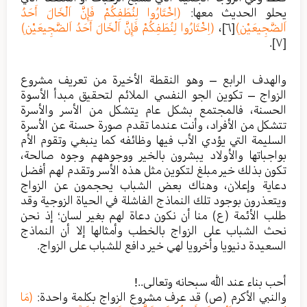
يحلو الحديث معها:
(اِخْتَارُوا لِنُطَفِكُمْ فَإِنَّ اَلْخَالَ أَحَدُ
اَلضَّجِيعَيْنِ)
[٦]
،
(اِخْتَارُوا لِنُطَفِكُمْ فَإِنَّ اَلْخَالَ أَحَدُ اَلضَّجِيعَيْنِ)
.
[٧]
والهدف الرابع – وهو النقطة الأخيرة من تعريف مشروع
الزواج – تكوين الجو النفسي الملائم لتحقيق مبدأ الأسوة
الحسنة، فالمجتمع بشكل عام يتشكل من الأسر والأسرة
تتشكل من الأفراد، وأنت عندما تقدم صورة حسنة عن الأسرة
السليمة التي يؤدي الأب فيها وظائفه كما ينبغي وتقوم الأم
بواجباتها والأولاد يبشرون بالخير ووجوههم وجوه صالحة،
تكون بذلك خير مبلغ لتكوين مثل هذه الأسر وتقدم لهم أفضل
دعاية وإعلان، وهناك بعض الشباب يحجمون عن الزواج
ويتعذرون بوجود تلك النماذج الفاشلة في الحياة الزوجية وقد
طلب الأئمة (ع) منا أن نكون دعاة لهم بغير لسان؛ إذ نحن
نحث الشباب على الزواج بالخطب وأمثالها إلا أن النماذج
السعيدة دنيويا وأخرويا لهي خير دافع للشباب على الزواج.
أحب بناء عند الله سبحانه وتعالى..!
والنبي الأكرم (ص) قد عرف مشروع الزواج بكلمة واحدة:
(مَا