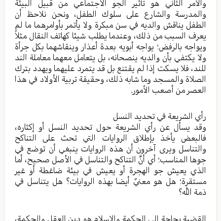
والأمر الثاني هو تأثير الجو الاجتماعي من قبيل البيئة
والمدرسة والشارع على سلوك الطفل، ونحن نلاحظ أن
الطفل يناقش والديه في سن مبكرة ولا يأتمر بأوامرهما ما لم
يعرف السبب من ذلك، وعندما يطلب شيئا كهاتف النقال مثلاً
ويواجه بالرفض؛ يواجه أبويه بعدة أعذار وينقاشهما بكل جرأة
ولا يكتفي بأن والديه ينصحانه، بل يتعامل معهما معاملة الند
للند، فلا يسكت إذا لم يقتنع بل قد يتمرد عليهما ويهدد بترك
الصلاة والمسجد وما شابه ذلك، وحقيقة تربية الأولاد في هذا
العصر من أصعب الأمور.
رأي الشريعة في تحديد النسل
وقد يسأل عن رأي الشريعة حول تحديد النسل أو إكثاره،
فالبعض يأخذ بإطلاق الروايات التي تحث على التناكح
والتناسل ويرى آخرون أن هذه الروايات ينبغي أن توضع في
جوها المناسب؛ أي أنَّ التناكح والتناسل في الأصل صحيح، أما
الذي يعيش جو الهجرة أو يعيش في بيئة ضاغطة أو غير
مستقرة؛ هل هو معنيٌ أيضا بهذه الروايات؟ هل يتناسل في
ذمة الله؟
القضية بحاجة إلى الحكمة والإسلام هو دين العقل والحكمة،