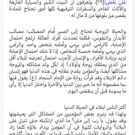
عَلَىٰ بَعْضٍ)
[١٩]
، وتعرفون أن البيت الكبير والسيارة الفارهة
والأثاث الفاخر والسفرات الترفيهية كلها أمور تحتاج للمادة
يقصر عن بلوغها من لا مال له.
والحياة الزوجية تحتاج إلى الصبر أمام المصائب؛ مصائب
الأبدان والنفوس، فكلما تعددت أفراد العائلة ارتفع احتمال
الإصابة، كالرامي الذي يرمي وأمامه شخص واحد والرامي
الذي يرمي وأمامه خمسة أشخاص، إذا لا شك احتمال الإصابة
تزيد بزيادة الأفراد، والإنسان الأعزب احتمال تعرضه للبلاء أقل
من الذي يمتلك زوجة وأولاداً؛ إذ لكل ولد مشاكله وللزوجة
مشاكلها أيضا، والمؤمن يقدم عقابه في هذه الدنيا فهو إنسان
دائم الابتلاء وقد قرأت رواية عن الإمام السجاد (ع) يقول فيها
بما مضمونه أنه ما خير بين الدنيا والآخرة واختار الدنيا إلا رأى
ما يسوءه قبل أن ينقضي اليوم.
أكثر الناس ابتلاء في الحياة الدنيا
ولهذا قد يتبرم بعض المؤمنين من المشاكل التي يعيشونها
وقد يقول: يا رب إلى متى؟ ما الذي ارتكبته حتى تنزل على
البلاء؟ والروايات كثيرة في أن المؤمن يزداد بلاؤه كلما زاد
إيمانه، والبلاء للأمثل وأشد الناس قربا من الله عز وجل أكثرهم