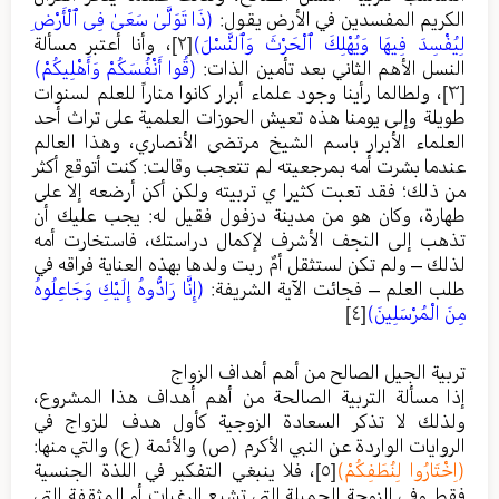
الكريم المفسدين في الأرض يقول:
(ذَا تَوَلَّىٰ سَعَىٰ فِى ٱلْأَرْضِ
لِيُفْسِدَ فِيهَا وَيُهْلِكَ ٱلْحَرْثَ وَٱلنَّسْلَ)
[٢]
، وأنا أعتبر مسألة
النسل الأهم الثاني بعد تأمين الذات:
(قُوا أَنْفُسَكُمْ وَأَهْلِيكُمْ)
[٣]
، ولطالما رأينا وجود علماء أبرار كانوا مناراً للعلم لسنوات
طويلة وإلى يومنا هذه تعيش الحوزات العلمية على تراث أحد
العلماء الأبرار باسم الشيخ مرتضى الأنصاري، وهذا العالم
عندما بشرت أمه بمرجعيته لم تتعجب وقالت: كنت أتوقع أكثر
من ذلك؛ فقد تعبت كثيرا ي تربيته ولكن أكن أرضعه إلا على
طهارة، وكان هو من مدينة دزفول فقيل له: يجب عليك أن
تذهب إلى النجف الأشرف لإكمال دراستك، فاستخارت أمه
لذلك – ولم تكن لستثقل أمٌ ربت ولدها بهذه العناية فراقه في
طلب العلم – فجائت الآية الشريفة:
(إِنَّا رَادُّوهُ إِلَيْكِ وَجَاعِلُوهُ
مِنَ الْمُرْسَلِينَ)
[٤]
تربية الجيل الصالح من أهم أهداف الزواج
إذا مسألة التربية الصالحة من أهم أهداف هذا المشروع،
ولذلك لا تذكر السعادة الزوجية كأول هدف للزواج في
الروايات الواردة عن النبي الأكرم (ص) والأئمة (ع) والتي منها:
(اِخْتَارُوا لِنُطَفِكُمْ)
[٥]
، فلا ينبغي التفكير في اللذة الجنسية
فقط وفي الزوجة الجميلة التي تشبع الرغبات أو المثقفة التي