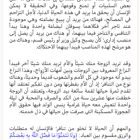
بعض السلبيات أو تمنع وقوعها، وفي الحقيقة لا يمكن
الإنسان أن يحقق ما يريد في هذه الحياة الدنيا، لأجل التزاحم
في المصالح، فهناك من يريد أن يبيع بضاعته وهي موجودة
عند تاجر آخر فكلاهما يسوقان لبضاعة واحدة وهنا يبدأ
التنافس والتناحر فيما بينهما، أو هناك من يريد أن يصل إلى
منصب إداري؛ كأن يصبح وكيل وزير أو رئيس قسم، وهناك من
هو مرشح لهذه المناصب فيبدأ بينهما الاحتكاك.
وقد تريد الزوجة منك شيئاً والأم تريد منك شيئا آخر فيبدأ
النزاع المعروف بين الزوجات وبين أمهات الأزواج، وهذا النزاع
يبدو أنه موجود في كل الأمم والشعوب قديماً وحديثاً، وهناك
نوع من التنافر؛ إذ أن الأم بفطرتها ومن دون تفكير تعتقد أنها
تقدم ثمرة حياتها لقمة سائغة بيد الزوجة، وتعتقد أن الزوجة
خطفت منها عشرين سنة من الكد والصرف والمحبة في ليلة
واحدة لتعيش معه حياة غرامية ينسى الولد فيها حقوق الأم
العجوزة المسكينة التي صرفت جل حياتها في ذل خدمته.
والمهم أن الحياة لا تخلو من تنافر؛ فالإنسان له متطلبات
والرزق مقسوم بين العباد:
(وَلَا تَتَمَنَّوْا مَا فَضَّلَ اللَّهُ بِهِ بَعْضَكُمْ