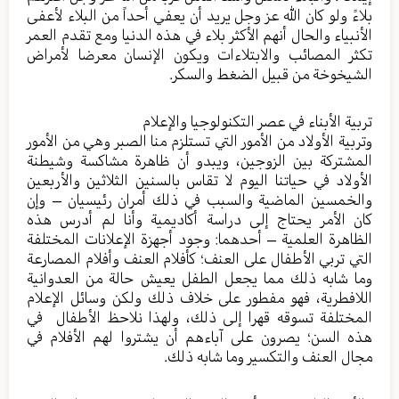
بلاءً ولو كان الله عز وجل يريد أن يعفي أحداً من البلاء لأعفى
الأنبياء والحال أنهم الأكثر بلاء في هذه الدنيا ومع تقدم العمر
تكثر المصائب والابتلاءات ويكون الإنسان معرضا لأمراض
الشيخوخة من قبيل الضغط والسكر.
تربية الأبناء في عصر التكنولوجيا والإعلام
وتربية الأولاد من الأمور التي تستلزم منا الصبر وهي من الأمور
المشتركة بين الزوجين، ويبدو أن ظاهرة مشاكسة وشيطنة
الأولاد في حياتنا اليوم لا تقاس بالسنين الثلاثين والأربعين
والخمسين الماضية والسبب في ذلك أمران رئيسيان – وإن
كان الأمر يحتاج إلى دراسة أكاديمية وأنا لم أدرس هذه
الظاهرة العلمية – أحدهما: وجود أجهزة الإعلانات المختلفة
التي تربي الأطفال على العنف؛ كأفلام العنف وأفلام المصارعة
وما شابه ذلك مما يجعل الطفل يعيش حالة من العدوانية
اللافطرية، فهو مفطور على خلاف ذلك ولكن وسائل الإعلام
المختلفة تسوقه قهرا إلى ذلك، ولهذا نلاحظ الأطفال في
هذه السن؛ يصرون على آباءهم أن يشتروا لهم الأفلام في
مجال العنف والتكسير وما شابه ذلك.