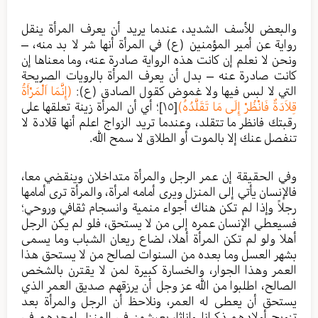
والبعض للأسف الشديد، عندما يريد أن يعرف المرأة ينقل
رواية عن أمير المؤمنين (ع) في المرأة أنها شر لا بد منه، –
ونحن لا نعلم إن كانت هذه الرواية صادرة عنه، وما معناها إن
كانت صادرة عنه – بدل أن يعرف المرأة بالرويات الصريحة
التي لا لبس فيها ولا غموض كقول الصادق (ع):
(إِنَّمَا اَلْمَرْأَةُ
قِلاَدَةٌ فَانْظُرْ إِلَى مَا تَقَلَّدُهُ)
[١٥]
؛ أي أن المرأة زينة تعلقها على
رقبتك فانظر ما تتقلد، وعندما تريد الزواج اعلم أنها قلادة لا
تنفصل عنك إلا بالموت أو الطلاق لا سمح الله.
وفي الحقيقة إن عمر الرجل والمرأة متداخلان وينقضي معا،
فالإنسان يأتي إلى المنزل ويرى أمامه امرأة، والمرأة ترى أمامها
رجلاً وإذا لم تكن هناك أجواء منمية وانسجام ثقافي وروحي؛
فسيعطي الإنسان عمره إلى من لا يستحق، فلو لم يكن الرجل
أهلا ولو لم تكن المرأة أهلا، لضاع ريعان الشباب وما يسمى
بشهر العسل وما بعده من السنوات لصالح من لا يستحق هذا
العمر وهذا الجوار، والخسارة كبيرة لمن لا يقترن بالشخص
الصالح، اطلبوا من الله عز وجل أن يرزقهم صديق العمر الذي
يستحق أن يعطى له العمر، ونلاحظ أن الرجل والمرأة بعد
تزويج أولادهم ذكرانا وإناثا، يعيشون في المنزل لوحدهم في