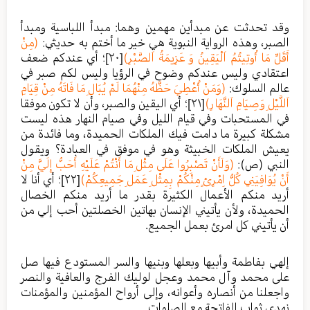
وقد تحدثت عن مبدأين مهمين وهما: مبدأ اللباسية ومبدأ
الصبر، وهذه الرواية النبوية هي خير ما أختم به حديثي:
(مِنْ
أَقَلِّ مَا أُوتِيتُمُ اَلْيَقِينُ وَ عَزِيمَةُ اَلصَّبْرِ)
[٢٠]
؛ أي عندكم ضعف
اعتقادي وليس عندكم وضوح في الرؤيا وليس لكم صبر في
عالم السلوك:
(وَمَنْ أُعْطِيَ حَظَّهُ مِنْهُمَا لَمْ يُبَالِ مَا فَاتَهُ مِنْ قِيَامِ
اَللَّيْلِ وَصِيَامِ اَلنَّهَارِ)
[٢١]
؛ أي اليقين والصبر، وأن لا تكون موفقا
في المستحبات وفي قيام الليل وفي صيام النهار هذه ليست
مشكلة كبيرة ما دامت فيك الملكات الحميدة، وما فائدة من
يعيش الملكات الخبيثة وهو في موفق في العبادة؟ ويقول
النبي (ص):
(وَلَأَنْ تَصْبِرُوا عَلَى مِثْلِ مَا أَنْتُمْ عَلَيْهِ أَحَبُّ إِلَيَّ مِنْ
أَنْ يُوَافِيَنِي كُلُّ اِمْرِئٍ مِنْكُمْ بِمِثْلِ عَمَلِ جَمِيعِكُمْ)
[٢٢]
؛ أي أنا لا
أريد منكم الأعمال الكثيرة بقدر ما أريد منكم الخصال
الحميدة، ولأن يأتيني الإنسان بهاتين الخصلتين أحب إلي من
أن يأتيني كل امرئ بعمل الجميع.
إلهي بفاطمة وأبيها وبعلها وبنيها والسر المستودع فيها صل
على محمد وآل محمد وعجل لوليك الفرج والعافية والنصر
واجعلنا من أنصاره وأعوانه، وإلى أرواح المؤمنين والمؤمنات
نهدي ثواب الفاتحة مع الصلوات.