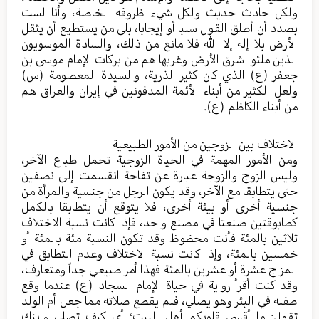
ولكل حادث حديث ولكل شيء ظروفه الخاصة، وأنا لست
بصدد أن أطلق القول سلبا أو إيجابا، بلى من يستطيع أن يثقل
الأرض بلا إله إلا الله فلا مانع من ذلك، والسادة الموسويون
الذين ملئوا شرق الأرض وغربها هم من بركات الإمام موسى بن
جعفر (ع) الذي كان كثير الذرية، والسيدة المعصومة (س)
ولعل الكثير من أبناء الأئمة المدفونين في إيران والعراق هم
من أبناء الكاظم (ع).
الاختلاف بين الزوجين من الأمور الطبيعية
ومن الأمور المهمة في الحياة الزوجية تحمل طباع الآخر،
وليس الزوج والزوجة عبارة عن تفاحة انقسمت إلى نصفين
حتى يتطابقا مع الآخر، وقد يكون الرجل من جنسية والمرأة من
جنسية أخرى أو بيئة أخرى، فلا يتوقع أن يتطابقا بالكامل
كطابوقتين صنعتا في مصنع واحد، فإذا كانت نسبة الاختلاف
ثلاثين بالمئة فأنت محظوظ وقد تكون النسبة مئة بالمئة أو
خمسين بالمئة، وإذا كانت نسبة الاختلاف وعدم التطابق في
المزاج عشرة أو عشرين بالمئة فهذا أمر طبيعي جداً ومتعارف،
وقد كنت أقرأ رواية في حياة الإمام السجاد (ع) عندما وقع
طفله في البئر وهو يصلي، فلم يقطع صلاته مما جعل أم الولد
تقول: ما أقسى قلوبكم أهل البيت؛ أي كيف تصلي وابنك