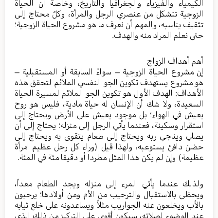
الكيمياء والفيزياء والجغرافيا والتاريخ، وخاصة أن الحياة
الزوجية تتشكل من عنصري الرجل والمرأة، وكلٌ محتاج إلى
تثقيف يناسبه، والمهم أن نعرف ما هو مشروع الحياة الزوجية؛
حتى نعلم المراد منه والهدف.
أهم أهداف الزواج
إن مشروع الحياة الزوجية – سواءً السابقة أو المستقبلية –
هو مشروع يستهدف تكوين الجو النفسي الملائم لتحقق هذه
الأهداف: الهدف الأول هو تكوين الجو الملائم لمسيرة الحياة
السعيدة، ولا شك أن الإنسان له حياة مادية، فليس هو روح
يعيش في الهواء؛ بل موجود يعيش على الأرض ويحتاج إلى
استقرار وسكينة، فعندما يأتي الرجل إلى منزله؛ يحتاج إلى أن
يصلي ويناجي ربه ويحتاج إلى طعام يتقوى به ويحتاج إلى
حضن دافئ يستوعبه، ولهذا قيل (وراء كل رجل عظيم امرأة
عظيمة) وإن لم يكن هذا المثل مطردا أو دقيقا مئة في المئة.
ولذلك عندما يأتي المرء إلى منزله ويجد الطعام معداً،
ويحظى بالاستقبال والترحيب من الأم ومن أولادها؛ يرحبون
بالأب ويخلعون عنه الجواريب مثلاً ويساعدونه على خلع ثيابه
عند الوضوء لصلاته، سيكون أقوى على التركيز من ذلك الذي