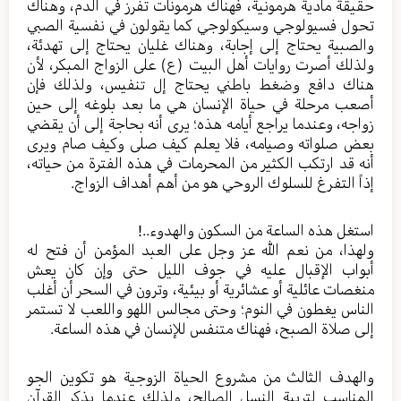
حقيقة مادية هرمونية، فهناك هرمونات تفرز في الدم، وهناك
تحول فسيولوجي وسيكولوجي كما يقولون في نفسية الصبي
والصبية يحتاج إلى إجابة، وهناك غليان يحتاج إلى تهدئة،
ولذلك أصرت روايات أهل البيت (ع) على الزواج المبكر، لأن
هناك دافع وضغط باطني يحتاج إل تنفيس، ولذلك فإن
أصعب مرحلة في حياة الإنسان هي ما بعد بلوغه إلى حين
زواجه، وعندما يراجع أيامه هذه؛ يرى أنه بحاجة إلى أن يقضي
بعض صلواته وصيامه، فلا يعلم كيف صلى وكيف صام ويرى
أنه قد ارتكب الكثير من المحرمات في هذه الفترة من حياته،
إذاً التفرغ للسلوك الروحي هو من أهم أهداف الزواج.
استغل هذه الساعة من السكون والهدوء..!
ولهذا، من نعم الله عز وجل على العبد المؤمن أن فتح له
أبواب الإقبال عليه في جوف الليل حتى وإن كان يعش
منغصات عائلية أو عشائرية أو بيئية، وترون في السحر أن أغلب
الناس يغطون في النوم؛ وحتى مجالس اللهو واللعب لا تستمر
إلى صلاة الصبح، فهناك متنفس للإنسان في هذه الساعة.
والهدف الثالث من مشروع الحياة الزوجية هو تكوين الجو
المناسب لتربية النسل الصالح، ولذلك عندما يذكر القرآن