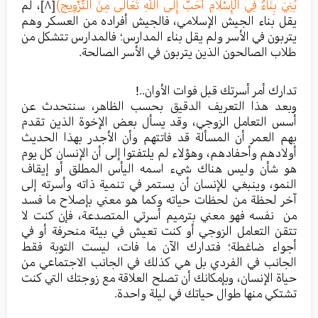
بُنِيَ بِنَاءٌ فِي اَلْإِسْلاَمِ أَحَبُّ إِلَى اَللَّهِ تَعَالَى مِنَ اَلتَّزْوِيجِ)
[٨]
، لم
يقل بناء الجيش الإسلامي، فالجيش أفراده من العسكر وهم
يتربون في الأسر ولم يقل بناء المدارس؛ فالمدارس تتشكل من
طلاب الصالحون الذين يتربون في الأسر الصالحة.
تدارك أمر أسرتك قبل فوات الأوان..!
وبعد هذا التعريف الدقيق بحسب الظاهر، سنتحدث عن
أسس التعامل الزوجي، وقد يسأل بعض الإخوة الذين تقدم
بهم العمر أن المسألة قد فاتتهم وأن الأجدر بهذا الحديث
أولادهم وأحفادهم، وهؤلاء لم يلتفتوا إلى أن الإنسان كل يوم
هو شأن وليس هناك شيء اسمه اليأس المطلق أو إيقاف
النمو، وينبغي للإنسان أن يستمر في تنمية ذاته وأسرته إلى
آخر لحظة من لحظات حياته وكما هو معني بإصلاح ما فسد
من نفسه فهو معني بترميم أسرتي المتصدعة، فإن كنت لا
تتقن التعامل الزوجي أو كنت تعيش في بيئة منحرفة أو في
أجواء ضاغطة؛ فتدارك الآن ما فات، ليست التوبة فقط
الجانب في الفردي بل هي كذلك في الجانب الاجتماعي من
حياة الإنسان، وبإمكانك أن تصلح العلاقة مع زوجتك التي كنت
تشتكي منها طوال حياتك في ليلة واحدة.