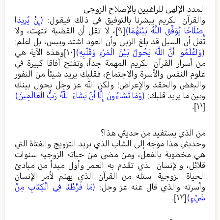
المدد الإلهي للراغبين بالإصلاح الزوجي
والقرآن الكريم يبشرنا بالتوفيق في ذلك فيقول:
(إِنْ يُرِيدَا
إِصْلَاحًا يُوَفِّقِ اللَّهُ بَيْنَهُمَا)
[٩]
، لا تقل أن القضية انتهت، ولا
تقل أن السيل قد بلغ الزبى وأن العود اشتد ويبس، بل اعلم:
(وَاعْلَمُوا أَنَّ اللَّهَ يَحُولُ بَيْنَ الْمَرْءِ وَقَلْبِهِ)
[١٠]
وهذه الآية هي
من أسرار القرآن الكريم المهمة جداً، وتفتح آفاقا كبيرة في
علوم النفس والأسرة والاجتماع، فقلبك يريد شيئاً من النفور
والبغض والحقد والإعراض؛ ولكن الله عز وجل يحول بينك
وبين ما يريد قلبك:
(وَمَا تَشَاءُونَ إِلَّا أَنْ يَشَاءَ اللَّهُ رَبُّ الْعَالَمِينَ)
.
[١١]
من الذي يستفيد من حديثي هذا؟
وحديثي هذا موجه إلى الشاب الذي يريد التزويج والفتاة التي
هي مخطوبة بالفعل، ومن مضى من حياته الزوجية سنوات
قلائل، والإنسان الذي تقدم به العمر وأول مبدأ من مبادئ
الحياة الزوجية استله من القرآن الذي يهتم لأمر الإنسان
وأسرته والذي قال عنه عز وجل:
(مَا فَرَّطْنَا فِي الْكِتَابِ مِنْ
شَيْءٍ)
[١٢]
.