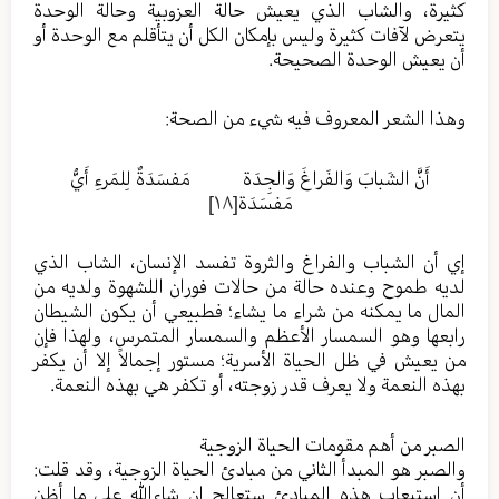
كثيرة، والشاب الذي يعيش حالة العزوبية وحالة الوحدة
يتعرض لآفات كثيرة وليس بإمكان الكل أن يتأقلم مع الوحدة أو
أن يعيش الوحدة الصحيحة.
وهذا الشعر المعروف فيه شيء من الصحة:
أَنَّ الشَبابَ وَالفَراغَ وَالجِدَة مَفسَدَةٌ لِلمَرءِ أَيُّ
مَفسَدَة
[١٨]
إي أن الشباب والفراغ والثروة تفسد الإنسان، الشاب الذي
لديه طموح وعنده حالة من حالات فوران اللشهوة ولديه من
المال ما يمكنه من شراء ما يشاء؛ فطبيعي أن يكون الشيطان
رابعها وهو السمسار الأعظم والسمسار المتمرس، ولهذا فإن
من يعيش في ظل الحياة الأسرية؛ مستور إجمالاً إلا أن يكفر
بهذه النعمة ولا يعرف قدر زوجته، أو تكفر هي بهذه النعمة.
الصبر من أهم مقومات الحياة الزوجية
والصبر هو المبدأ الثاني من مبادئ الحياة الزوجية، وقد قلت:
أن استيعاب هذه المبادئ ستعالج إن شاءالله على ما أظن