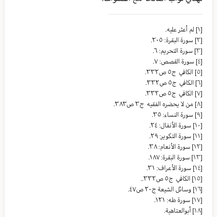
[١]
لم أعثر عليه.
[٢]
سورة البقرة: ٢٠٥.
[٣]
سورة التحريم: ٦.
[٤]
سورة القصص: ٧.
[٥]
الکافي ج٥ ص٣٣٢.
[٦]
الکافي ج٥ ص٣٣٢.
[٧]
الکافي ج٥ ص٣٣٢.
[٨]
من لا یحضره الفقیه ج٣ ص٣٨٣.
[٩]
سورة النساء: ٣٥.
[١٠]
سورة الأنفال: ٢٤.
[١١]
سورة التكوير: ٢٩.
[١٢]
سورة الأنعام: ٣٨.
[١٣]
سورة البقرة: ١٨٧.
[١٤]
سورة الأعراف: ٣١.
[١٥]
الکافي ج٥ ص٣٣٢..
[١٦]
وسائل الشیعة ج٢٠ ص٤٧.
[١٧]
سورة طه: ١٢١.
[١٨]
أبوالعتاهية.