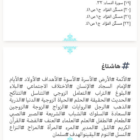
[١٩]
سورة النساء: ٣٢.
[٢٠]
مسکّن الفؤاد ج١ ص٤١.
[٢١]
مسکّن الفؤاد ج١ ص٤١.
[٢٢]
مسکّن الفؤاد ج١ ص٤١.
هاشتاغ
#
الأئمة
#
الأرض
#
الأسرة
#
الأسوة
#
الأهداف
#
الأولاد
#
الأيام
#
الإمام السجاد
#
الإنسان
#
الاختلاف الاجتماعي
#
البلاء
#
البلوغ
#
التراب
#
التعامل الزوجي
#
التناسل
#
التناكح
#
الحديث
#
الحقيقة
#
الحلم
#
الحياة الزوجية
#
الدنيا
#
الذرية
#
الذهب
#
الرجل
#
الروايات
#
الزواج
#
الزوجة
#
الزوجين
#
السعادة
#
السلوك
#
الشباب
#
الشريعة
#
الصبر
#
الصبي
#
الطعام
#
الطفل
#
العلم
#
العلماء
#
العنف
#
الفضة
#
القرآن
الكريم
#
الليل
#
المدير
#
المرء
#
المرأة
#
المزاج
#
النزاع
#
النسل
#
النوم
#
اليقينوالهدف
#
سلمان