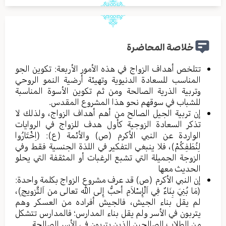
خلاصة المحاضرة
تتلخص أهداف الزواج في هذه الأمور الأربعة: تكوين الجو
المناسب للسعادة الدنيوية وتهيئة أرضية النمو الروحي
وتربية الذرية الصالحة ومن ثم تكوين الأسوة المناسبة
للشباب في سوقهم نحو هذا المشروع المقدس.
إن تربية الجيل الصالح من أهم أهداف الزواج، ولذلك لا
تذكر السعادة الزوجية كأول هدف للزواج في الروايات
الواردة عن النبي الأكرم (ص) والأئمة (ع): (اِخْتَارُوا
لِنُطَفِكُمْ)، فلا ينبغي التفكير في اللذة الجنسية فقط وفي
الزوجة الجميلة التي تشبع الرغبات أو المثقفة التي يحلو
الحديث معها
إن النبي الأكرم (ص) قد عرف مشروع الزواج بكلمة واحدة:
(مَا بُنِيَ بِنَاءٌ فِي اَلْإِسْلاَمِ أحبُّ إِلى الله تعالى من اَلتَّزويجِ)،
لم يقل بناء الجيش، فالجيش أفراده من العسكر وهم
يتربون في الأسر ولم يقل بناء المدارس؛ فالمدارس تتشكل
من الطلاب الصالحين الذين يتربون في الأسر الصالحة