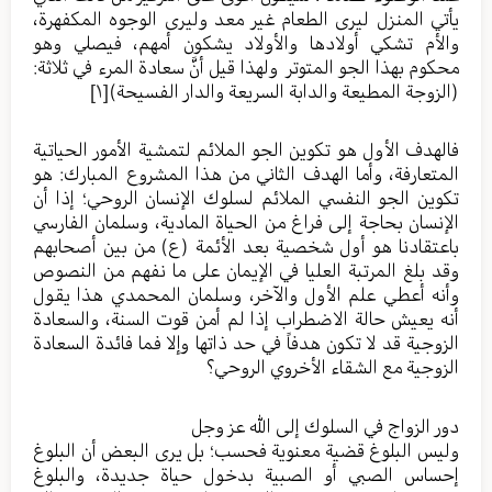
يأتي المنزل ليرى الطعام غير معد وليرى الوجوه المكفهرة،
والأم تشكي أولادها والأولاد يشكون أمهم، فيصلي وهو
محكوم بهذا الجو المتوتر ولهذا قيل أنَّ سعادة المرء في ثلاثة:
(الزوجة المطيعة والدابة السريعة والدار الفسيحة)
[١]
فالهدف الأول هو تكوين الجو الملائم لتمشية الأمور الحياتية
المتعارفة، وأما الهدف الثاني من هذا المشروع المبارك: هو
تكوين الجو النفسي الملائم لسلوك الإنسان الروحي؛ إذا أن
الإنسان بحاجة إلى فراغ من الحياة المادية، وسلمان الفارسي
باعتقادنا هو أول شخصية بعد الأئمة (ع) من بين أصحابهم
وقد بلغ المرتبة العليا في الإيمان على ما نفهم من النصوص
وأنه أعطي علم الأول والآخر، وسلمان المحمدي هذا يقول
أنه يعيش حالة الاضطراب إذا لم أمن قوت السنة، والسعادة
الزوجية قد لا تكون هدفاً في حد ذاتها وإلا فما فائدة السعادة
الزوجية مع الشقاء الأخروي الروحي؟
دور الزواج في السلوك إلى الله عز وجل
وليس البلوغ قضية معنوية فحسب؛ بل يرى البعض أن البلوغ
إحساس الصبي أو الصبية بدخول حياة جديدة، والبلوغ