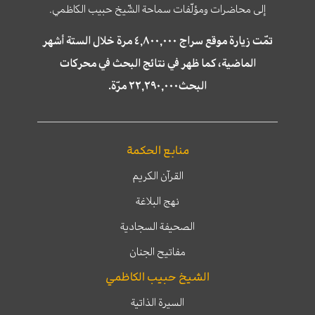
إلى محاضرات ومؤلّفات سماحة الشّيخ حبيب الكاظمي.
تمّت زيارة موقع سراج ٤,٨٠٠,٠٠٠ مرة خلال الستة أشهر
الماضية، كما ظهر في نتائج البحث في محركات
البحث٢٢,٢٩٠,٠٠٠ مرّة.
منابع الحكمة
القرآن الكريم
نهج البلاغة
الصحيفة السجادية
مفاتيح الجنان
الشيخ حبيب الكاظمي
السيرة الذاتية