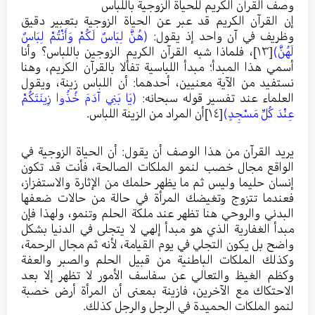
وصف القرآن الكريم للحياة الزوجية باللباس
إن القرآن الكريم قد عبر عن الحياة الزوجية بتعبير دقيق
وظريف في آن واحد إذ يقول:
(هُنَّ لِبَاسٌ لَكُمْ وَأَنْتُمْ لِبَاسٌ
لَهُنَّ)
[١٣]
، فلماذا شبه القرآن الكريم الزوجين باللباس؟ وأنا
أسمي هذا المبدأ؛ مبدأ اللباسية تفألا بالقرآن الكريم، وهنا
نستفيد من الآية معنيين، أحدهما: أن اللباس زينة، ويقول
العلماء عند تفسير قوله سبحانه:
(يَا بَنِي آدَمَ خُذُوا زِينَتَكُمْ
عِنْدَ كُلِّ مَسْجِدٍ)
[١٤]
أن المراد من الزينة اللباس.
يريد القرآن من هذا الوصف أن يقول: أن الحياة الزوجية في
الواقع مجال خصب لنمو الملكات الصالحة، فأنت قد تكون
إنسان حليما وليس ثم ما يظهر حلمك من الإثارة والاستفزاز،
فعندما تتزوج وتغيضك المرأة في حالة من حالات ضعفها
البدني والروحي هنا تظهر عند ملكة الحلم وتنمو، ولهذا فإن
مبدأ الغفارية الذي هو مبدأ إلهي لا يتجلى في الدنيا بشكل
واضح بل يكون التجلي في يوم القيامة، لأنه ثم مجال الرحمة،
وكذلك الملكات الباطنية من قبيل الحلم والصبر والعفة
وكظم الغيظ والتعالي عن سفاسف الأمور لا تظهر إلا بعد
الاحتكاك مع الآخرين، فازينة بمعنى أن المرأة أرض خصبة
لنمو الملكات الحميدة في الرجل والرجل كذلك.