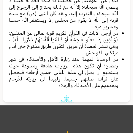
يكون من المؤمنين من حصلت له ملكة العدالة حيث لا
يعصي الله سبحانه؛ إلا أنه مع ذلك يحتاج إلى الرجوع إلى
الله سبحانه والتقرب إليه، ولقد كان النبي (ص) مع شدة
قربه إلى الله لا يقوم من مجلس إلا ويستغفر الله خمسا
وعشرين مرة.
من أرجى الآيات في القرآن الكريم قوله تعالى عن المتقين:
(وَالَّذِينَ إِذَا فَعَلُوا فَاحِشَةً أَوْ ظَلَمُوا أَنْفُسَهُمْ ذَكَرُوا اللَّهَ) ،
وهي تبشر العصاة أن طريق التقوى طريق مفتوح حتى أمام
مرتكبي الفواحش.
من الوصايا المهمة عند زيارة الأهل والأصدقاء في شهر
رمضان؛ أن تكون هذه الزيارات هادفة ومتنوعة حيث
يستطيع أن يصل في هذه الليالي جميع أرحامه فيحصل
على ثواب صلتهم جميعا. وليبدأ في زيارته للأرحام
ويقدمهم على الأصدقاء والزملاء