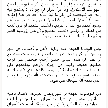
يستطيع التوجه والإقبال فليغلق القرآن الكريم فهو خير له من
اللهو عند الاستماع. وإذا قرأ القرآن في جو لاه لا يستمع فيه
إليه أحد فليخفت في القراءة فإذا سأله أحد عن علة إخفاته
ليقل: أقرأ لمن؟ للجدار أو للأطفال؟ لنبههم بذلك على خطأهم
وسوء أدبهم مع القرآن الكريم. وللأسف الشديد لو قرئ كتاب
من الملك أو الرئيس لأنصت الجميع وكأن على رؤوسهم الطير
ولكن تتلى كلمات الله ولا ينصت إليها؟
ومن الوصايا المهمة عند زيارة الأهل والأصدقاء في شهر
رمضان؛ أن تكون هذه الزيارات هادفة ومتنوعة حيث يستطيع
أن يصل في هذه الليالي جميع أرحامه فيحصل على ثواب
صلتهم جميعا. وليبدأ في زيارته للأرحام ويقدمهم على
الأصدقاء والزملاء؛ خاصة ذو الرحم الكاشح الذي لا تربطك به
علاقة منسجمة. فإذا كانت الزيارات هذه لله عز وجل، فليقدم
الذي قدمه الله سبحانه على غيره.
من التوصيات المهمة في شهر رمضان المبارك، الاعتناء بحلية
المأكل والمشرب. إن الشراء من أسواق المسلمين من أمارات
الطهارة وحلية المأكل إلا أن بعض أسواقنا أصبحت كأسواق