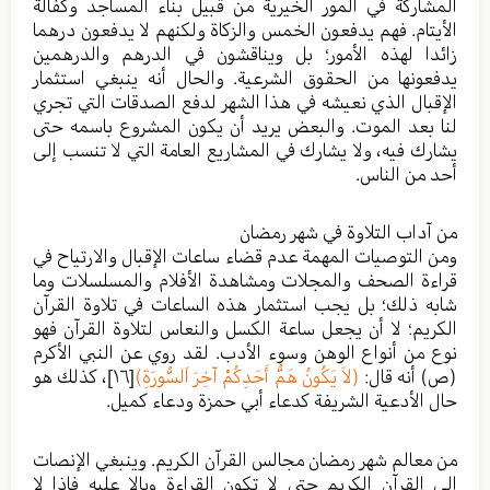
المشاركة في المور الخيرية من قبيل بناء المساجد وكفالة
الأيتام. فهم يدفعون الخمس والزكاة ولكنهم لا يدفعون درهما
زائدا لهذه الأمور؛ بل ويناقشون في الدرهم والدرهمين
يدفعونها من الحقوق الشرعية. والحال أنه ينبغي استثمار
الإقبال الذي نعيشه في هذا الشهر لدفع الصدقات التي تجري
لنا بعد الموت. والبعض يريد أن يكون المشروع باسمه حتى
يشارك فيه، ولا يشارك في المشاريع العامة التي لا تنسب إلى
أحد من الناس.
من آداب التلاوة في شهر رمضان
ومن التوصيات المهمة عدم قضاء ساعات الإقبال والارتياح في
قراءة الصحف والمجلات ومشاهدة الأفلام والمسلسلات وما
شابه ذلك؛ بل يجب استثمار هذه الساعات في تلاوة القرآن
الكريم؛ لا أن يجعل ساعة الكسل والنعاس لتلاوة القرآن فهو
نوع من أنواع الوهن وسوء الأدب. لقد روي عن النبي الأكرم
(ص) أنه قال:
(لاَ يَكُونُ هَمُّ أَحَدِكُمْ آخِرَ اَلسُّورَةِ)
[١٦]
، كذلك هو
حال الأدعية الشريفة كدعاء أبي حمزة ودعاء كميل.
من معالم شهر رمضان مجالس القرآن الكريم. وينبغي الإنصات
إلى القرآن الكريم حتى لا تكون القراءة وبالا عليه فإذا لا