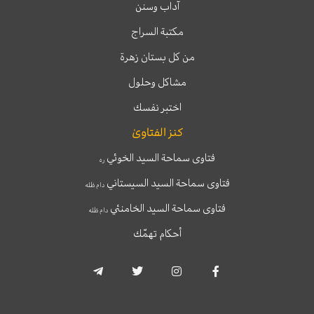
آداب وسنن
مكتبة السراج
من كل بستان زهرة
مشاكل وحلول
اختبر نفسك
كنز الفتاوىٰ
فتاوى سماحة السيد الخوئي
ره
فتاوى سماحة السيد السيستاني
دام ظله
فتاوى سماحة السيد الخامنئي
دام ظله
أحكام تهمّك
T
T
I
F
e
w
n
a
l
i
s
c
e
t
t
e
g
t
a
b
r
e
g
o