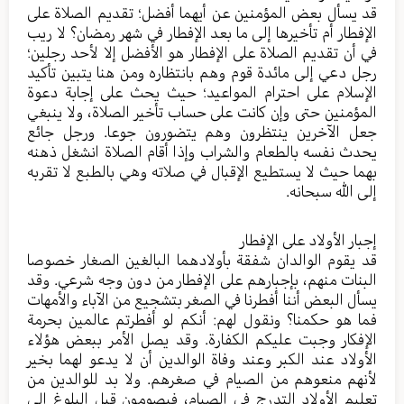
قد يسأل بعض المؤمنين عن أيهما أفضل؛ تقديم الصلاة على
الإفطار أم تأخيرها إلى ما بعد الإفطار في شهر رمضان؟ لا ريب
في أن تقديم الصلاة على الإفطار هو الأفضل إلا لأحد رجلين؛
رجل دعي إلى مائدة قوم وهم بانتظاره ومن هنا يتبين تأكيد
الإسلام على احترام المواعيد؛ حيث يحث على إجابة دعوة
المؤمنين حتى وإن كانت على حساب تأخير الصلاة، ولا ينبغي
جعل الآخرين ينتظرون وهم يتضورون جوعا. ورجل جائع
يحدث نفسه بالطعام والشراب وإذا أقام الصلاة انشغل ذهنه
بهما حيث لا يستطيع الإقبال في صلاته وهي بالطبع لا تقربه
إلى الله سبحانه.
إجبار الأولاد على الإفطار
قد يقوم الوالدان شفقة بأولادهما البالغين الصغار خصوصا
البنات منهم، بإجبارهم على الإفطار من دون وجه شرعي. وقد
يسأل البعض أننا أفطرنا في الصغر بتشجيع من الآباء والأمهات
فما هو حكمنا؟ ونقول لهم: أنكم لو أفطرتم عالمين بحرمة
الإفكار وجبت عليكم الكفارة. وقد يصل الأمر ببعض هؤلاء
الأولاد عند الكبر وعند وفاة الوالدين أن لا يدعو لهما بخير
لأنهم منعوهم من الصيام في صغرهم. ولا بد للوالدين من
تعليم الأولاد التدرج في الصيام، فيصومون قبل البلوغ إلى