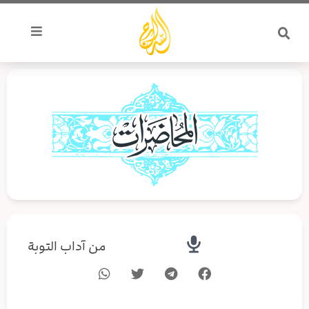
خطي
لى
لمحتوى
من آداب التوبة