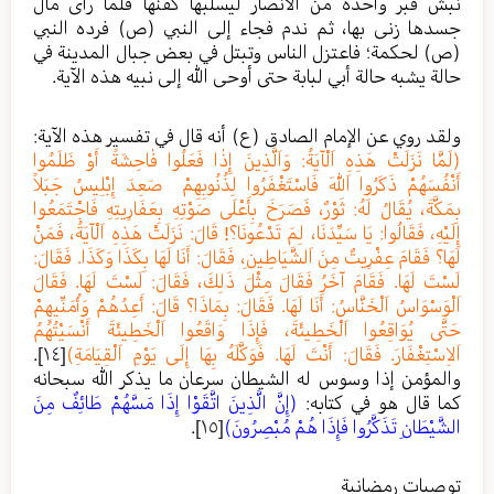
نبش قبر واحدة من الأنصار ليسلبها كفنها فلما رأى مال
جسدها زنى بها، ثم ندم فجاء إلى النبي (ص) فرده النبي
(ص) لحكمة؛ فاعتزل الناس وتبتل في بعض جبال المدينة في
حالة يشبه حالة أبي لبابة حتى أوحى الله إلى نبيه هذه الآية.
ولقد روي عن الإمام الصادق (ع) أنه قال في تفسير هذه الآية:
(لَمَّا نَزَلَتْ هَذِهِ اَلْآيَةُ: وَاَلَّذِينَ إِذٰا فَعَلُوا فٰاحِشَةً أَوْ ظَلَمُوا
أَنْفُسَهُمْ ذَكَرُوا اَللّٰهَ فَاسْتَغْفَرُوا لِذُنُوبِهِمْ صَعِدَ إِبْلِيسُ جَبَلاً
بِمَكَّةَ، يُقَالُ لَهُ: ثَوْرٌ، فَصَرَخَ بِأَعْلَى صَوْتِهِ بِعَفَارِيتِهِ فَاجْتَمَعُوا
إِلَيْهِ، فَقَالُوا: يَا سَيِّدَنَا، لِمَ تَدْعُونَا؟! قَالَ: نَزَلَتْ هَذِهِ اَلْآيَةُ، فَمَنْ
لَهَا؟ فَقَامَ عِفْرِيتٌ مِنَ اَلشَّيَاطِينِ، فَقَالَ: أَنَا لَهَا بِكَذَا وَكَذَا. فَقَالَ:
لَسْتَ لَهَا. فَقَامَ آخَرُ فَقَالَ مِثْلَ ذَلِكَ، فَقَالَ: لَسْتَ لَهَا. فَقَالَ
اَلْوَسْوَاسُ اَلْخَنَّاسُ: أَنَا لَهَا. فَقَالَ: بِمَاذَا؟ قَالَ: أَعِدُهُمْ وَأُمَنِّيهِمْ
حَتَّى يُوَاقِعُوا اَلْخَطِيئَةَ، فَإِذَا وَاقَعُوا اَلْخَطِيئَةَ أَنْسَيْتُهُمُ
اَلاِسْتِغْفَارَ. فَقَالَ: أَنْتَ لَهَا. فَوَكَّلَهُ بِهَا إِلَى يَوْمِ اَلْقِيَامَةِ)
[١٤]
.
والمؤمن إذا وسوس له الشيطان سرعان ما يذكر الله سبحانه
كما قال هو في كتابه:
(إِنَّ الَّذِينَ اتَّقَوْا إِذَا مَسَّهُمْ طَائِفٌ مِنَ
الشَّيْطَانِ تَذَكَّرُوا فَإِذَا هُمْ مُبْصِرُونَ)
[١٥]
.
توصيات رمضانية