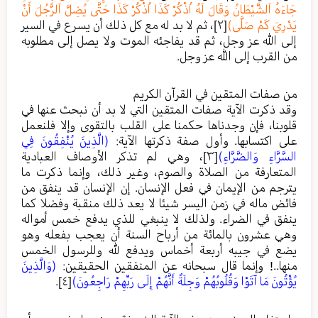
جَاءَهُ اَلشَّيْطَانُ وَقَالَ لَهُ اُذْكُرْ كَذَا اُذْكُرْ كَذَا حَتَّى يُضِلَّ اَلرَّجُلَ أَنْ
يَدْرِيَ كَمْ صَلَّى)
[٢]
، ثم لا بد له مع كل ذلك أن يسرع في السير
إلى الله عز وجل، ثم قد يفاجئه الموت ولا يصل إلى مطلوبه
من القرب إلى الله عز وجل.
من صفات المتقين في القرآن الكريم
وقد ذكرت الآية صفات المتقين التي لا بد أن نبحث عنها في
قلوبنا، فإن وجدناها حكمنا على القلب بالتقوى وإلا فلنعمل
على اكتسابها. وأول صفة ذكرتها الآية:
(الَّذِينَ يُنْفِقُونَ فِي
السَّرَّاءِ وَالضَّرَّاءِ)
[٣]
، وهي لم تذكر الأوصاف العبادية
المتعارفة من الصلاة والصوم، وغير ذلك، وإنما ذكرت ما
يترجم من الإيمان في فعل الإنسان. إن الإنسان قد ينفق من
فائض ماله في زمن اليسر شيئا لا يعد ذلك منقبة وفضلا كما
ينفق في الضراء. ولذلك لا ينبغي للذي يدفع خمس أمواله
وهي عشرون بالمائة من أرباح السنة أن يعجب بفعله وهو
يضع في جيبه أربعة أخماس ويدفع لله وللرسول الخمس
منها..! وإنما قال سبحانه عن المنفقين الحقيقين:
(وَالَّذِينَ
يُؤْتُونَ مَا آتَوْا وَقُلُوبُهُمْ وَجِلَةٌ أَنَّهُمْ إِلَى رَبِّهِمْ رَاجِعُونَ)
[٤]
.