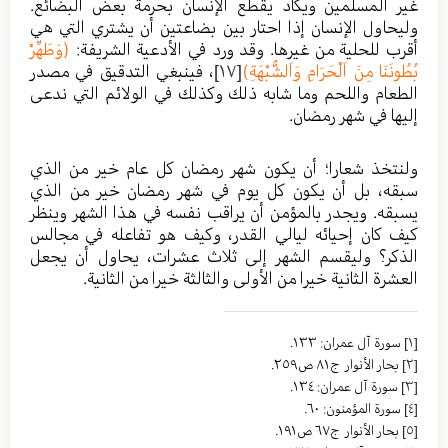
غير المسلمين ويكاد يقطع الإنسان بحرمة بعض البضائع.
وليحاول الإنسان إذا احتار بين بضاعتين أن يشتري التي هي
أقرب للحلية من غيرها. وقد ورد في الأدعية الشريفة:
(وَطَهِّرْ
بُطُونَنَا مِنَ اَلْحَرَامِ وَاَلشُّبْهَةِ)
[١٧]
، فينبغي التدقيق في مصدر
الطعام واللحم وما شابه ذلك وكذلك في الولائم التي ندعى
إليها في شهر رمضان.
ولنتخذ شعارا؛ أن يكون شهر رمضان كل عام خير من الذي
سبقه، بل أن يكون كل يوم في شهر رمضان خير من الذي
يسبقه. ويجدر بالمؤمن أن يراقب نفسه في هذا الشهر وينظر
كيف كان إحيائه ليالي القدر، وكيف هو تفاعله في مجالس
الذكر؟ وليقسم الشهر إلى ثلاث عشرات، يحاول أن يجعل
العشرة الثانية خيرا من الأولى والثالثة خيرا من الثانية.
[١]
سورة آل عمران: ١٣٣.
[٢]
بحار الأنوار ج٨١ ص٢٥٩.
[٣]
سورة آل عمران: ١٣٤.
[٤]
سورة المؤمنون: ٦٠.
[٥]
بحار الأنوار ج٦٧ ص١٩١.