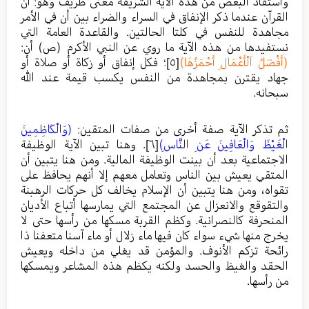
واستفاد البعض من هذه الآية الشريفة معنى طريف وهو: أن
القرآن عندما ذكر الإنفاق في السراء والضراء بين أن في الأمر
مجاهدة للنفس في كلتا الحالتين. والقاعدة العامة التي
نستفيدها من هذه الآية ما روي عن النبي الأكرم (ص) أن:
(أَفْضَلُ اَلْأَعْمَالِ أَحْمَزُهَا)
[٥]
؛ فكل إنفاق أو زكاة أو صلاة أو
جهاد يقترن بمجاهدة من النفس يكسب قيمة عند الله
سبحانه.
ثم تذكر الآية صفة أخرى من صفات المتقين:
(وَالْكَاظِمِينَ
الْغَيْظَ وَالْعَافِينَ عَنِ النَّاسِ)
[٦]
. وهنا تبين الآية الوظيفة
الاجتماعية بعد أن بينت الوظيفة المالية. ومن هنا يتبين أن
المتقي يعيش بين الناس وتعامل معهم إلا أنهم يحافظ على
تقواه، ومن هنا يتبين أن الإسلام يخالف كل حركات الرهبنة
والتقوقع والانعزال عن المجتمع التي يمارسها أتباع الأديان
المنحرفة كالنصرانية. وكظم القربة مسكها من رأسها حتى لا
يخرج منها شيء سواء كان فيها ماء زلال أو ماء آسنا متعفنا ذا
رائحة تزكم الأنوف. والمؤمن قد يغلي من داخله ويعيش
الحقد والغيظ والحسد ولكنه يكظم هذه المشاعر ويمسكها
من رأسها.