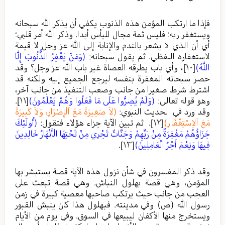
فإذا ما ارتكب المؤمن هذه الذنوب يكفي أن يذكر الله سبحانه
ويستغفر ربه؛ فليس ثمة مجال لليأس أبدا. وذكر الله أمر قلبي؛
أي أن الذي لا يشعر بالندم والإنابة إلى الله عز وجل لا قيمة
لاستغفاره اللفظي. ثم يقول سبحانه:
(وَمَنْ يَغْفِرُ الذُّنُوبَ إِلَّا
اللَّهُ)
[١٠]
، وأي باب يطرقه العصاة غير باب الله عز وجل؟ وقد
حصر سبحانه المغفرة بنفسه ليرجع الجميع إليه ولكنه قد
اشترط شرطا صغيرا من جانب وصعب التنفيذ من جانب آخر،
وهو قوله تعالى:
(وَلَمْ يُصِرُّوا عَلَى مَا فَعَلُوا وَهُمْ يَعْلَمُونَ)
[١١]
.
وقد ورد في الحديث النبوي:
(لاَ صَغِيرَةَ مَعَ اَلْإِصْرَارِ، وَلاَ كَبِيرَةَ
مَعَ اَلاِسْتِغْفَارِ)
[١٢]
. ثم تبين الآية جزاء هؤلاء فتقول:
(أُولَئِكَ
جَزَاؤُهُمْ مَغْفِرَةٌ مِنْ رَبِّهِمْ وَجَنَّاتٌ تَجْرِي مِنْ تَحْتِهَا الْأَنْهَارُ خَالِدِينَ
فِيهَا وَنِعْمَ أَجْرُ الْعَامِلِينَ)
[١٣]
.
وقد ذكر المفسرون في شأن نزول هذه الآية قصة يستبشر بها
المؤمن، وهي قصة بهلول النباش. وهي قصة تبعث على
العجب من جانب حيث يرتكب صاحبها معصية كبيرة في زمن
رسول الله (ص) وفي مدينته. فبهلول هذا كان ينبش القبور
ويستخرج منها الأكفان ليبيعها في السوق. وفي يوم من الأيام