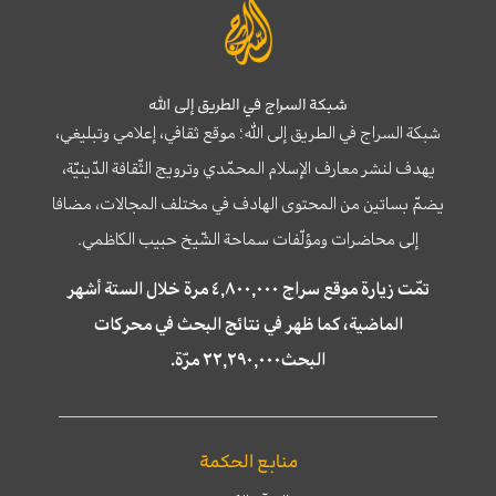
شبكة السراج في الطريق إلى الله
شبكة السراج في الطريق إلى الله؛ موقع ثقافي، إعلامي وتبليغي،
يهدف لنشر معارف الإسلام المحمّدي وترويج الثّقافة الدّينيّة،
يضمّ بساتين من المحتوى الهادف في مختلف المجالات، مضافا
إلى محاضرات ومؤلّفات سماحة الشّيخ حبيب الكاظمي.
تمّت زيارة موقع سراج ٤,٨٠٠,٠٠٠ مرة خلال الستة أشهر
الماضية، كما ظهر في نتائج البحث في محركات
البحث٢٢,٢٩٠,٠٠٠ مرّة.
منابع الحكمة