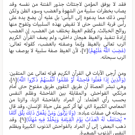
فقد لا يوفق المؤمن لاجتثاث جذور الفتنة من نفسه وقد
يصاب بخطرات سلبية من الشهوة والغضب وسوء الظن ولكن
ليس ذلك مما يدعوه إلى اليأس؛ بل عليه أن يضع يده على
رأس قربة النفس حتى لا تفيض بهذه السلبيات وتفوح منها
روائح الخبائث. وكظم الغيظ يختلف عن الغضب. إن الغضب
إرادة تنفيذ والغيظ هيجان داخلي، ولم يصف القرآن الكريم
الرب تعالى بالغيظ وإنما وصفته بالغضب، كقوله تعالى:
(غَضِبَ اللَّهُ عَلَيْهِمْ)
[٧]
، لأن الغيظ صفة سلبية لا يوصف بها
الرب سبحانه.
ومن أرجى الآيات في القرآن الكريم قوله تعالى عن المتقين:
(وَالَّذِينَ إِذَا فَعَلُوا فَاحِشَةً أَوْ ظَلَمُوا أَنْفُسَهُمْ ذَكَرُوا اللَّهَ)
[٨]
،
وهي تبشر العصاة أن طريق التقوى طريق مفتوح حتى أمام
مرتكبي الفواحش. والمقابلة بين الفاحشة وظلم النفس
بحسب رأي العلماء: أن المراد بالفاحشة الزنا، والزنا من
المعاصي الكبيرة التي لها أثر كبير على حياة الإنسان، وقد قال
سبحانه في صفات عباده:
(وَلَا يَزْنُونَ وَمَنْ يَفْعَلْ ذَلِكَ يَلْقَ أَثَامًا
* يُضَاعَفْ لَهُ الْعَذَابُ يَوْمَ الْقِيَامَةِ وَيَخْلُدْ فِيهِ مُهَانًا)
[٩]
. وقد
ذهب البعض: إلى أن المراد بالفواحش الذنوب الكبيرة وبظلم
النفس الذنوب الصغيرة.