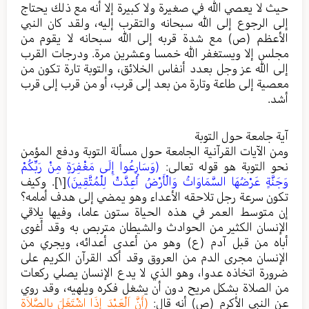
حيث لا يعصي الله في صغيرة ولا كبيرة إلا أنه مع ذلك يحتاج
إلى الرجوع إلى الله سبحانه والتقرب إليه، ولقد كان النبي
الأعظم (ص) مع شدة قربه إلى الله سبحانه لا يقوم من
مجلس إلا ويستغفر الله خمسا وعشرين مرة. ودرجات القرب
إلى الله عز وجل بعدد أنفاس الخلائق، والتوبة تارة تكون من
معصية إلى طاعة وتارة من بعد إلى قرب، أو من قرب إلى قرب
أشد.
آية جامعة حول التوبة
ومن الآيات القرآنية الجامعة حول مسألة التوبة ودفع المؤمن
نحو التوبة هو قوله تعالى:
(وَسَارِعُوا إِلَى مَغْفِرَةٍ مِنْ رَبِّكُمْ
وَجَنَّةٍ عَرْضُهَا السَّمَاوَاتُ وَالْأَرْضُ أُعِدَّتْ لِلْمُتَّقِينَ)
[١]
. وكيف
تكون سرعة رجل تلاحقه الأعداء وهو يمضي إلى هدف أمامه؟
إن متوسط العمر في هذه الحياة ستون عاما، وفيها يلاقي
الإنسان الكثير من الحوادث والشيطان متربص به وقد أغوى
أباه من قبل آدم (ع) وهو من أعدى أعدائه، ويجري من
الإنسان مجرى الدم من العروق وقد أكد القرآن الكريم على
ضرورة اتخاذه عدوا، وهو الذي لا يدع الإنسان يصلي ركعات
من الصلاة بشكل مريح دون أن يشغل فكره ويلهيه، وقد روي
عن النبي الأكرم (ص) أنه قال:
(أَنَّ اَلْعَبْدَ إِذَا اِشْتَغَلَ بِالصَّلاَةِ