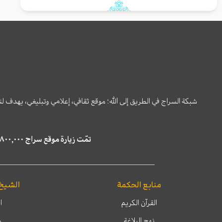
شبكة السراج في الطريق إلى الله؛ موقع ثقافي، إعلامي وتبليغي، يهدف ل
تمّت زيارة موقع سراج ٤,٨٠٠,٠٠٠ مرة خلال الستة أشهر الماضية، كما ظهر في نتائج البحث في محركات البحث٢٢,٢٩٠,٠٠٠ مرّة.
منابع الحكمة
الشيخ
القرآن الكريم
ا
نهج البلاغة
م