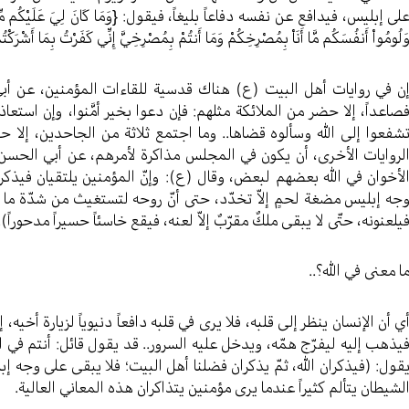
لى إبليس، فيدافع عن نفسه دفاعاً بليغاً، فيقول: {وَمَا كَانَ لِيَ عَلَيْكُم مِّن سُلْطَان
َلُومُواْ أَنفُسَكُم مَّا أَنَاْ بِمُصْرِخِكُمْ وَمَا أَنتُمْ بِمُصْرِخِيَّ إِنِّي كَفَرْتُ بِمَا أَشْرَكْت
ن في روايات أهل البيت (ع) هناك قدسية للقاءات المؤمنين، عن أبي 
صاعداً، إلا حضر من الملائكة مثلهم: فإن دعوا بخير أمَّنوا، وإن استع
شفعوا إلى الله وسألوه قضاها.. وما اجتمع ثلاثة من الجاحدين، إل
لروايات الأخرى، أن يكون في المجلس مذاكرة لأمرهم، عن أبي الحسن
لأخوان في الله بعضهم لبعض، وقال (ع): وإنّ المؤمنين يلتقيان فيذكران
جه إبليس مضغة لحمٍ إلاّ تخدّد، حتى أنّ روحه لتستغيث من شدّة ما ت
يلعنونه، حتّى لا يبقى ملكٌ مقرّبٌ إلاّ لعنه، فيقع خاسئاً حسيراً مدحوراً).
ا معنى في الله؟..
ي أن الإنسان ينظر إلى قلبه، فلا يرى في قلبه دافعاً دنيوياً لزيارة أخيه
يذهب إليه ليفرّج همّه، ويدخل عليه السرور.. قد يقول قائل: أنتم في
قول: (فيذكران الله، ثمّ يذكران فضلنا أهل البيت؛ فلا يبقى على وجه إب
لشيطان يتألم كثيراً عندما يرى مؤمنين يتذاكران هذه المعاني العالية.