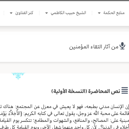
منابع الحكمة
الشيخ حبيب الكاظمي
كنز الفتاوىٰ
من آثار التقاء المؤمنين
نص المحاضرة (النسخة الأولية)
ن الإنسان مدني بطبعه، فهو لا يعيش في معزل عن المجتمع: هناك تزاو
ائمة على محبة الله عز وجل، يقول تعالى في كتابه الكريم: {الأَخِلاَّءُ يَوْمَئِذٍ بَعْ
بنية على: المصالح، والمنافع، والشهوات والمطامع؛ تتكسر يوم القيامة.
خلاء في الدنيا؟.. لأن كل واحد منهما شغل الآخر، ويوم القيامة كل طر