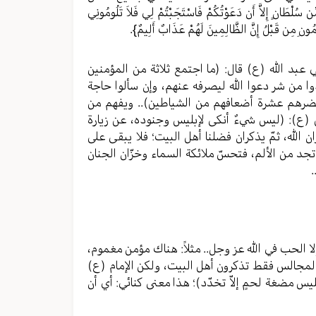
ٍ إِلاَّ أَن دَعَوْتُكُمْ فَاسْتَجَبْتُمْ لِي فَلاَ تَلُومُونِي
ُمُونِ مِن قَبْلُ إِنَّ الظَّالِمِينَ لَهُمْ عَذَابٌ أَلِيمٌ}.
عبد الله (ع) قال: (ما اجتمع ثلاثة من المؤمنين
اذوا من شر دعوا الله ليصرفه عنهم، وإن سألوا حاجة
ا حضرهم عشرة أضعافهم من الشياطين).. ويفهم من
 (ع): (ليس شيءٌ أنكى لإبليس وجنوده، عن زيارة
 الله، ثمّ يذكران فضلنا أهل البيت؛ فلا يبقى على
جد من الألم، فتحسّ ملائكة السماء وخزّان الجنان
.
، إلا الحب في الله عز وجل.. مثلاً: هناك مؤمن مغموم،
 المجالس فقط تذكرون أهل البيت، ولكن الإمام (ع)
ليس مضغة لحمٍ إلاّ تخدّد)؛ هذا معنى كنائي: أي أن