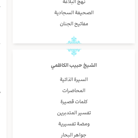
نهج البلاغة
ع
الصحيفة السجادية
و
مفاتيح الجنان
إ
ف
ت
ا
ا
الشيخ حبيب الكاظمي
و
ف
السيرة الذاتية
المحاضرات
م
كلمات قصيرة
أ
تفسير المتدبرين
ف
ي
ومضة تفسيرية
ا
جواهر البحار