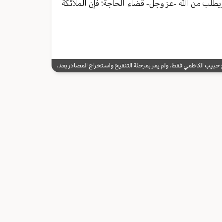
يطلب من الله -عز وجل- قضاء الحاجة؛ فإن الملائكة
يب الكاظمي فقط، ولم يمر بمرحلة التنقيح واستخراج المصادر بعد.