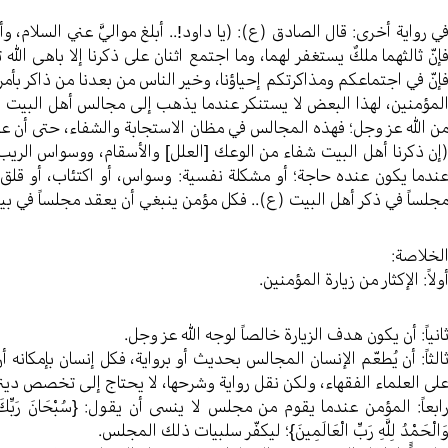
ي رواية أخرى: قال الصادق (ع): (يا داود!.. أبلغ مواليَّ عني السلام، وأ
إنّ ثالثهما ملكٌ يستغفر لهما، وما اجتمع اثنان على ذكرنا إلا باهى الله 
إنّ في اجتماعكم ومذاكرتكم إحياؤنا، وخير الناس من بعدنا من ذاكر بأمر
لمؤمنين، لهذا البعض لا يستنكر عندما يذهب إلى مجالس أهل البيت (
ن الله عز وجل؛ فهذه المجالس في مظان الاستجابة والشفاء، حتى أن علياً 
إن ذكرنا أهل البيت شفاء من الوعك [العلل‏] والأسقام، ووسواس الريب
ندما يكون عنده حاجة؛ أو مشكلة نفسية: وسواس، أو اكتئاب، أو قلق
جلساً في ذكر أهل البيت (ع).. فكل مؤمن ينبغي أن يعقد مجلساً في بيته
لخلاصة:
ولاً: الإكثار من زيارة المؤمنين.
انياً: أن يكون هدف الزيارة خالصاً لوجه الله عز وجل.
الثاً: أن يُطعّم الإنسان المجالس بحديث أو برواية، فكل إنسان بإمكانه 
لى العلماء الفقهاء، ولكن نقل رواية وشرحها، لا يحتاج إلى تخصص دين
ابعاً: المؤمن عندما يقوم من مجلس لا ينسى أن يقول: {سُبْحَانَ رَبِّكَ رَبِّ الْع
َالْحَمْدُ لِلَّهِ رَبِّ الْعَالَمِينَ}؛ ليكفّر سلبيات ذلك المجلس.