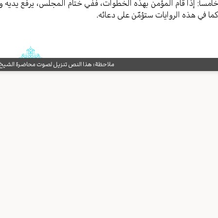
امساًً: إذا قام المؤمن بهذه الخطوات، ففي ختام المجلس، يرفع يديه و
ما في هذه الروايات ستؤمّن على دعائه.
ملاحظة: هذا النص تنزيل لصوت محاضرة الشيخ حب