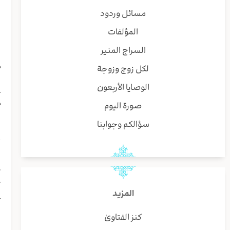
مسائل وردود
ف
ف
المؤلفات
ف
السراج المنير
ا
م
لكل زوج وزوجة
(
الوصايا الأربعون
ع
م
صورة اليوم
سؤالكم وجوابنا
ا
أ
ث
ث
المزيد
ع
ر
كنز الفتاوىٰ
و