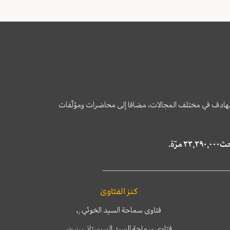
وى الهادف في مختلف المجالات، مضافا إلى محاضرات ومؤلّفات
كنز الفتاوىٰ
فتاوى سماحة السيد الخوئي
ره
فتاوى سماحة السيد السيستاني
دام ظله