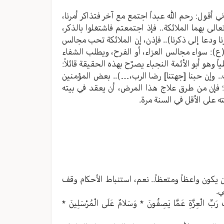
ني أقول: رحم الله عبداً اجتمع مع آخر فتذاكر أمرنا،
تعالى بهما الملائكة.. فإذ اجتمعتم فاشتغلوا بالذكر،
نا ودعا إلى ذكرنا).. فإذن، إن الملائكة تحب مجالس
ع): سواء مجالس العزاء، أو الفرح، ويطلب الشفاء
وهو أبو الأئمة النجباء يصرّح بهذه الحقيقة قائلاً:
.. وإن حبنا [جهتنا] رضا الرب،…).. بعض المؤمنين
؛ فإن من طرق علاج هذا المرض، أن يعقد في بيته
 على الأقل في السنة مرة.
أن يكون واعظاً ومتعظاً.. نعم، استنباط الأحكام وقف
ي.
ِزَّةِ عَمَّا يَصِفُونَ * وَسَلامٌ عَلَى الْمُرْسَلِينَ *