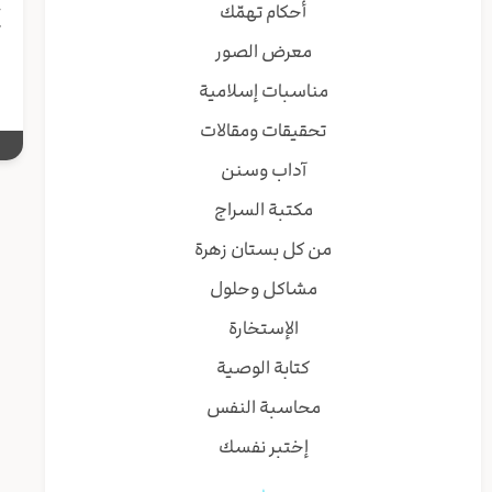
خ
أحكام تهمّك
ك
معرض الصور
مناسبات إسلامية
تحقيقات ومقالات
آداب وسنن
مكتبة السراج
من كل بستان زهرة
مشاكل وحلول
الإستخارة
كتابة الوصية
محاسبة النفس
إختبر نفسك