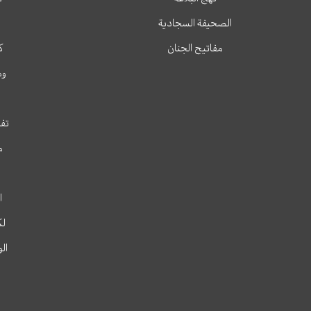
الصحيفة السجادية
مفاتيح الجنان
ك
وم
تفس
م
ا
لك
ال