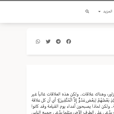
المزيد
ر، وهناك علاقات.. ولكن هذه العلاقات غالباً غير
ضُهُمْ لِبَعْضٍ عَدُوٌّ إِلاَّ الْمُتَّقِينَ}؛ أي أن كل علاقة
. ولكن لماذا يصبحون أعداء يوم القيامة وقد كانوا
ف يدّعي على الطرف الآخر، مثلما يدّعي جميع الناس