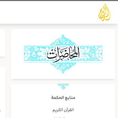
خطي
لى
لمحتوى
إ
منابع الحكمة
ق
القرآن الكريم
م
أ