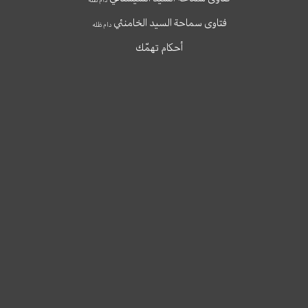
فتاوى سماحة السيد الخامنئي
دام ظله
أحكام تهمّك