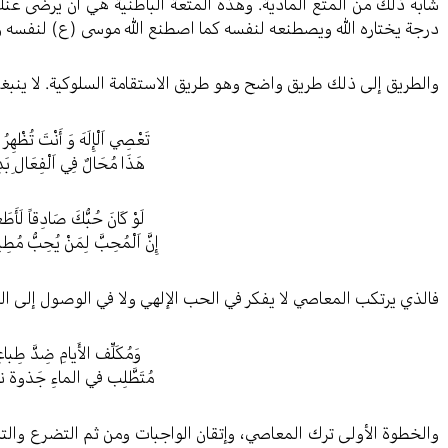
شابه ذلك من المتع المادية. وهذه المتعة الباطنية هي أن يرضى عنك
درجة يختاره الله ويصطنعه لنفسه كما اصطنع الله موسى (ع) لنفسه والحا
والطريق إلى ذلك طريق واضح وهو طريق الاستقامة السلوكية. لا ينبغي
تَعْصِي اَلْإِلَهَ وَ أَنْتَ تُظْهِرُ ح
هَذَا مُحَالٌ فِي اَلْفِعَالِ بَد
لَوْ كَانَ حُبُّكَ صَادِقاً لَأَطَعْ
إِنَّ اَلْمُحِبَّ لِمَنْ يُحِبُّ مُطِ
فالذي يرتكب المعاصي لا يفكر في الحب الإلهي ولا في الوصول إلى الم
وَمُكَلِّف الأَيامِ ضِدَّ طِباع
مُتَطَّلِب في الماءِ جَذوة نار
والخطوة الأولى ترك المعاصي، وإتقان الواجبات ومن ثم التضرع والت