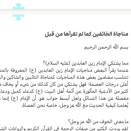
مناجاة الخائفين كما لم تقرأها من قبل
بسم الله الرحمن الرحيم
مما يشتكي الإمام زين العابدين (عليه السلام)؟
عندما يقرأ البعض مناجيات الإمام زين العابدين (ع) المعروفة با
تتناسب مضامين بعض هذه المناجيات كمناجاة التائبين والشاكين وال
أعلى درجات العصمة؛ فهل يشتكي من كان كذلك من شيء أو يخاف من
كثير من الأدعية المأثورة عن أئمة أهل البيت (ع) كدعاء كميل ودعا
مفصلة عن هذا التسائل ولعل أبسط جواب هو: أن الإمام (ع) إنما 
يُعلمنا كيفية الحديث مع الله عز وجل، خاصة نحن العصاة.
ما معنى الخوف من الله عز وجل؟
لقد وردت الكثير من صفات الرحمة في القرآن الكريم والروايات الشر