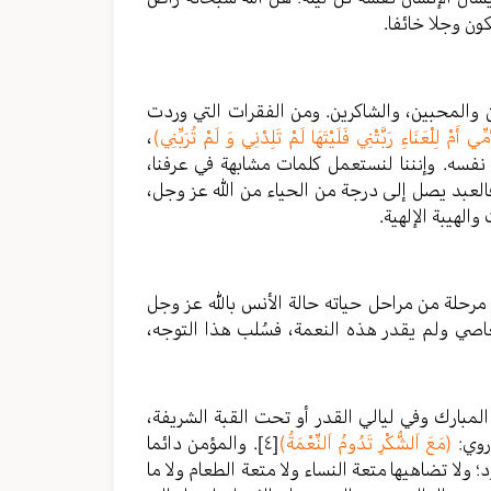
كون وجلا خائفا.
 والمحبين، والشاكرين. ومن الفقرات التي وردت
 أَمْ لِلْعَنَاءِ رَبَّتْنِي فَلَيْتَهَا لَمْ تَلِدْنِي وَ لَمْ تُرَبِّنِي)
،
نفسه. وإنننا لنستعمل كلمات مشابهة في عرفنا،
فالعبد يصل إلى درجة من الحياء من الله عز وجل،
الهيبة الإلهية.
حلة من مراحل حياته حالة الأنس بالله عز وجل
اصي ولم يقدر هذه النعمة، فسُلب هذا التوجه،
لمبارك وفي ليالي القدر أو تحت القبة الشريفة،
روي:
(مَعَ اَلشُّكْرِ تَدُومُ اَلنِّعْمَةُ)
[٤]
. والمؤمن دائما
لا تضاهيها متعة النساء ولا متعة الطعام ولا ما