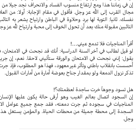
إن في زماننا هذا ومع ارتفاع منسوب الفساد والانحراف نجد جيلا من ال
مجال القرب إلى الله عز وجل. فأقول في مقام الإجابة: أولا: من ال
نفسك. ثانيا: التوبة لها برد وحلاوة في الباطن وارتياح يشعر به التائ
التائبين مقبولة منك بعد أن تحول الخوف إلى محبة وارتياح لله عز وج
أقرأ المناجيات فلا تدمع عيني…!
لو قيل لطالب في آخر السنة الدراسية: أنك قد نجحت في الامتحان، في
يقول: إنني نجحت في الامتحان والورقة ستأتيني لاحقا. نعم، إن جريا
أحسست بانقلاب باطني وتأثر غير معهود، فهذا هو المطلوب، فإذ جرت ا
تذكر نزول الدمعة ولو بمقدار جناح بعوضة أمارة من أمارات القبول.
هل تسود وجوهاً خرت ساجدة لعظمتك؟!
إن السجود اتصال بعالم الغيب وهو أرقى حالة يكون عليها الإنسان،
المناجيات في سجوده ثم جرت دمعته، فقد جمع جميع عوامل الاستج
السجدة إلى محطة جميلة من محطات الحياة. والمؤمن يستغل هذه ا
وجل.