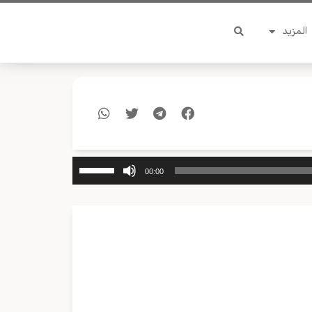
المزيد
استخدم
00:00
مفاتيح
الأسهم
أعلى/
أسفل
لزيادة
أو
خفض
مستوى