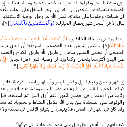
وفي ساعة السحر وبقراءة المناجيات الخمس عشرة وما شابه ذلك. إن ش
الضيافة متفاوتة من شخص إلى آخر. إن الرجل ليدخل على الملك فيُعطي
في ضيافته وجلوسا على مائدته. فسل الله عز وجل الوجبة الاستثنائية لا
ينال إلا في أسحار شهر رمضان المبارك:
(وَٱلۡمُسۡتَغۡفِرِينَ بِٱلۡأَسۡحَارِ)
[٧]
، 
ومما ورد في مناجاة الخائفين:
(أَوْ تُعَاقِبُ أَبْدَاناً عَمِلَتْ بِطَاعَتِكَ حَت
عِبَادَتِكَ)
[٨]
. ويتبين لنا من هذه المضامين الشريفة؛ أن الذي يري
الطبيعي أن يعطي النفس مناها. إن طريق الله طريق الكدح والتعب 
على البدن أكثر مما يتحمل. وكما ورد في وصية النبي (ص) لجابر:
(إِنَّ هَ
نَفْسِكَ عِبَادَةَ اَللَّهِ، فَإِنَّ اَلْمُنْبَتَّ لاَ أَرْضاً قَطَعَ، وَ لاَ ظَهْراً أَبْقَى)
[٩]
.
إن شهر رمضان وقيام الليل وغض البصر وأمثالها رياضات شرعية، فلا ين
كترك اللحم والتقليل من النوم بما يضر البدن، وما شابه ذلك. فإن ه
ولابد من الاعتدال في جميع الأمور. فنم أول الليل ثم استيقظ قبل ا
والوقوف على السجادة بين يدي الله بكامل النشاط والحيوية. قد ن
وقد كان في النهار في العمل، فلا ينبغي أن يتوقع الإقبال في صلاته ولا ف
كيف افهم أن الله عز وجل قبل مني هذه المناجات التي قرأتها؟