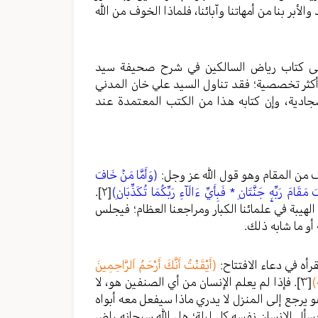
بر بنا من أمهاتنا وآبائنا، فلماذا الخوف من الله
 إلى كتاب رياض السالكين في شرح صحيفة سيد
 أكثر تخصصية؛ فقد تناول السيد علي خان المدني
جادية، وإن كتابه هذا من الكتب المعتمدة عند
 من المقام وهو قول الله عز وجل:
(وَأَمَّا مَنۡ خَافَ
قَامَ رَبِّهِۦ جَنَّتَانِ * فَبِأَيِّ ءَالَآءِ رَبِّكُمَا تُكَذِّبَانِ)
[٢]
.
هيبة في علمائنا الكبار ومراجعنا العظام؛ فيجلس
أو ما شابه ذلك.
أه في دعاء الافتتاح:
(أَيْقَنْتُ أَنَّكَ أَرْحَمُ اَلرَّاحِمِينَ
ِ)
[٣]
. فإذا لم يعلم الإنسان من أي الصنفين هو، لا
و يرجع إلى المنزل لا يدري ماذا سيفعل معه أبواه
يسأل الإنسان نفسه كل ليلة؛ هل الله سبحانه راض