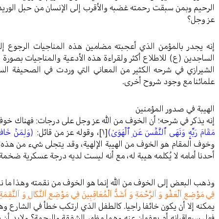
الرحيم وبمن سبقت رحمته غضبه والأقرب إلى الإنسان من حبل الوريد والأ
عز وجل؟
إنه يجدر بالمؤمن الذي أعجبته مضامين هذه المناجيات الرجوع
الساجدين (ع) للاطلاع أكثر ولقراءة هذه الأدعية والمناجيات بصورة
الشيرازي في شرحه الكثير من المعاني التي وردت في الصحيفة الس
علمائنا مع وجود شروح أخرى.
الهيبة في صدور المؤمنين
إنه يذكر في شرحه؛ أن الخوف من الله عز وجل على درجات: فهناك خوف
مَقَامَ رَبِّهِۦ وَنَهَى ٱلنَّفۡسَ عَنِ ٱلۡهَوَىٰ)
[١]
، وقوله عز من قائل:
(وَلِمَنۡ خَافَ مَ
وخوف المقام هو الخوف من الهيبة الإلهية، وقد يتجلى شيء من هذه ال
أحدنا أمامه لا يُكلمه هيبة له، مع أنه ليست لديه درجة عسكرية ضخمة 
وذهب البعض إلى الخوف من الله إنما هو الخوف من نقمته وهذا ما نقر
فِي مَوْضِعِ اَلْعَفْوِ وَ اَلرَّحْمَةِ وَ أَشَدُّ اَلْمُعَاقِبِينَ فِي مَوْضِعِ اَلنَّكَالِ وَ اَلنَّقِمَة
يمكنه إلا أن يكون خائفا راجيا. كالطفل الذي ارتكب خطأ في الشارع وه
فهل سيعاقبانه أم يعفوان عنه وهما مظهر الشفقة والرحمة؟ ولابد أن 