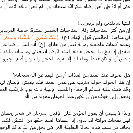
عني أم لا؟ فإن أحرز رضاه شكر الله سبحانه وإن لم يُحرز ذلك، لابد أن ي
ليتها لم تلدني ولم تربني…!
إن من أكثر المناجيات رقة، المناجيات الخمس عشرة؛ خاصة المريدين
في مناجاة الخائفين قول الإمام (ع):
(لَيْتَ شِعْرِي أَ لِلشَّقَاءِ وَلَدَتْنِي أُمِّي
وهذه كلمات عاطفية رمزية يُبين من خلالها (ع) أنه ليس راضيا عن 
فنقول إذا بلغ بنا الخجل غايته: ليت الأرض ابتلعتني وما شابه ذلك. 
يتمنى أن لو كان عدماً، وما ذلك إلا لفرط الخجل والذوبان أمام الجبروت و
هل الخوف عند العبد من العذاب أم من البعد عن الله سبحانه؟
إن هذا الخوف خوف مترتب على عمل العبد. فقد يعيش الإنسان في مر
وقد هبت عليه نسائم الرحمة واللطف الإلهية ذات يوم؛ فارتكب المع
وتحول إلى خوف من أن يكون هذا الحرمان عقوبة من الله.
ولذا لا ينبغي أن يعول المؤمن على الإقبال المرحلي في شخر رمضان ا
فهي نفحات موقتة قد تدوم إذا أعطاها العبد حقها من الشكر، فكما 
يخاف من سلب هذه الحالة اللطيفة التي هي بحق من ألذ لذائذ الوجود؛ و