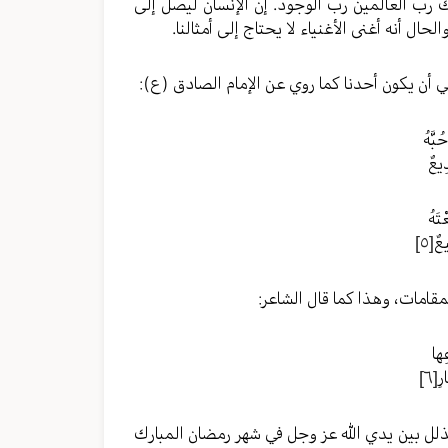
 رب العالمين رب الوجود. إن الإنسان ليصل إلى
ل أنه أغنى الأغنياء لا يحتاج إلى أمثالنا.
 أن يكون أحدنا كما روي عن الإمام الصادق (ع):
ُبَّهُ
ِيعٌ
تَهُ
يعٌ
[٥]
قامات، وهذا كما قال الشاعر:
ِها
ِ
[٦]
ذلل بين يدي الله عز وجل في شهر رمضان المبارك