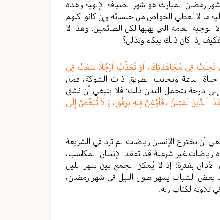
هر رمضان المبارك هو شهر الضيافة الإلهية وهذه
ه ما لا يُعطي الخواص من جلسائه وإن كانوا كلهم
 الوجبة العامة التي يهبها لكل الصائمين. وهذا لا
فكيف إذا كان ذلك ببكاء وتذلل؟
َّى نَحِلَتْ فِي مُجَاهَدَتِكَ، أَوْ تُعَذِّبُ أَرْجُلاً سَعَتْ فِي
د حياة الدعة ويجانب الطريق ذات الشوكة، فمن
إلى درجة يتحمل البدن ذلك؛ فلا ينبغي أن نشق
ذَا اَلدِّينَ لَمَتِينٌ ، فَأَوْغِلْ فِيهِ بِرِفْقٍ، وَ لاَ تُبَغِّضْ إِلَى
بغي أن يخترع الإنسان رياضات لم ترد في الشريعة
ذه رياضات غير شرعية قد تفقد الإنسان المكاسب،
لأذان بفترة؛ إذ لا يُمكن الجمع بين سهر الليل
جد بعض الشباب يسهر طول الليل في شهر رمضان،
ي تلاوته لكتاب ربه.