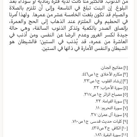
من الذنوب. فالكثير منا كانت لديه فترة رمادية أو سوداء بعد
البلوغ. إن البنت تبلغ في التاسعة وإلى أن تلتزم بالصلاة
والصيام قد تكون بلغت الخامسة عشر من عمرها. ولهذا اُمرنا
في الحطيم وفي الملتزم عند الذهاب إلى الحج والعمرة،
بإلصاق الصدر بالكعبة وتذكر الذنوب السالفة، وهي حالة
جيدة لكسر الغرور وعدم الرضا عن النفس. ومن أذنب في
العاشرة من عمره، قد يُذنب في الستين؛ فالشيطان هو
الشيطان والنفس الأمارة في ذاتها في الستين.
[١]
مفاتیح الجنان.
[٢]
مکارم الأخلاق ج١ ص٤٤٦.
[٣]
إرشاد القلوب ج١ ص٣٣.
[٤]
سورة الأحزاب: ٣٢.
[٥]
مصباح الزائر ج١ ص٣١٧.
[٦]
سورة القيامة: ٢٢.
[٧]
سورة التحريم: ١١.
[٨]
سورة آل عمران: ٣٧.
[٩]
کلیات حدیث قدسی ج١ ص٧١٠.
[١٠]
الکافي ج٢ ص٤٣٥.
[١١]
سورة البقرة: ١٨٦.