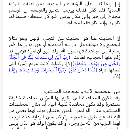
[٦]
، إنما تدل على الرؤية غير المادية. فمن اعتقد بالرؤية
المادية فقد كفر، فذلك يوجب التحيز والتجسم. إن الجسم
محتاج إلى حيز وإلى مكان وزمان، فلو كان سبحانه جسما لما
كان ربا وإنما كان فقيرا محتاجا.
إن الحديث هنا هو الحديث عن التجلي الإلهي وهو متاج
للجميع ولا يتوقف على دراسة أكاديمية أو حوزوية وإنما الأمر
بحاجة إلى مجاهدة في سبيل الله. ولذا نرى أن امرأة فرعون قد
رُفع عنها الحجاب، فقالت:
(رَبِّ ٱبۡنِ لِي عِندَكَ بَيۡتࣰا فِي ٱلۡجَنَّةِ
وَنَجِّنِي مِن فِرۡعَوۡنَ وَعَمَلِهِۦ)
[٧]
، وكذلك كانت مريم (س) التي
تصفها الآية:
(كُلَّمَا دَخَلَ عَلَيۡهَا زَكَرِيَّا ٱلۡمِحۡرَابَ وَجَدَ عِندَهَا رِزۡقࣰا)
.
[٨]
بين المجاهدة الآنية والمجاهدة المستمرة
وقد تكون المجاهدة التي يقوم بها المؤمن مجاهدة خفيفة
مستمرة وقد تكون مجاهدة ثقيلة آنية. أما مثال المجاهدات
المستمرة مثال الوالدين اللذين يعتنيان بولد لهما يعاني من
الإعاقة، فإن طول خدمتهما وتراكم سني الرعاية هذه توجب
لهما القرب من الله عز وجل، أو قد يكون الولد هو الذي يرعى