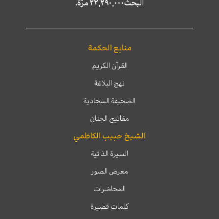
البحث٢٢,٢٩٠,٠٠٠ مرّة.
منابع الحكمة
القرآن الكريم
نهج البلاغة
الصحيفة السجادية
مفاتيح الجنان
الشيخ حبيب الكاظمي
السيرة الذاتية
معرض الصور
المحاضرات
كلمات قصيرة