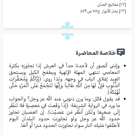
[١٢]
مفاتيح الجنان.
[١٣]
بحار الأنوار ج٧٥ ص٤٥٢.
خلاصة المحاضرة
وإنني أتصور أن لأحدنا حداً في العرش إذا تجاوزه بكثرة
المعاصي تنتهي المهلة الإلهية ويطفح الكيل ويستحق
العبد إغلاق الباب في وجهه. ولذا روي: (إِيَّاكُمْ وَمُحَقَّرَاتِ
اَلذُّنُوبِ فَإِنَّ لَهَا مِنَ اَللَّهِ طَالِباً وَإِنَّهَا لَتَجْمَعُ عَلَى اَلْمَرْءِ حَتَّى
تُهْلِكَهُ).
قد يقول قائل: وما وزن ذنوبي عند الله عز وجل؟ والجواب
ما ورد في الرواية الشريفة: (إِذَا وَقَعتَ فِي مَعصِيَةٍ فَلا تَنظُر
إِلَى صِغرِها ولَكنِ اُنظُر مَن عَصيْت). إن العصيان تجاوز
حدود الله عز وجل ولو تجاوزت حدود البلدان اليوم
لأطلقوا عليك النار سواء تجاوزت الحدود مترا أو ألفا.