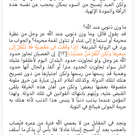
ولكن العبد يُصبح من السوء بمكان يحجب عن نفسه هذه
الرأفة والمودة الإلهية.
ما وزن ذنوبي عند الله؟
قد يقول قائل: وما وزن ذنوبي عند الله عز وجل من نظرة
محرمة أو استماع إلى غناء أو تناول لقمة محرمة؟ والجواب ما
ورد في الرواية الشريفة:
(إِذَا وَقَعْتَ فِي مَعْصِيَةٍ فَلاَ تَنْظُرْ إِلَى
صِغَرِهَا وَلَكِنِ اُنْظُرْ مَنْ عَصَيْتَ)
[١٣]
. إن العصيان تجاوز حدود
الله عز وجل ولو تجاوزت حدود البلدان اليوم لأطلقوا عليك
النار سواء تجاوزت الحدود مترا أو ألفا. والحال أنها حدود
وهمية قد رسمها من رسمها ولكن اجتيازها من دون تصريح
هتك لتلك الدولة. وكذلك أعلام الدول عبارة عن خرق ملونة
ملصوقة بعضها ببعض؛ ولكن من أهان هذه الخرقة يلقى
القبض عليه، ويُتهم بانتهاك القوانين في تلك الدولة. ولهذا
المؤمن عندما يذنب ذنباً لا ينسى هذا الذنب لأنه هتك به
حرمة المولى فيبالغ في التوبة.
ونجد في المقابل من لا يعصي الله فترة من عمره فيُصاب
بالعجب بعد أن أصبح إنسانا عادلا؛ فلا بأس أن يذكر ما أسلف