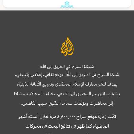
شبكة السراج في الطريق إلى الله
شبكة السراج في الطريق إلى الله؛ موقع ثقافي، إعلامي وتبليغي،
يهدف لنشر معارف الإسلام المحمّدي وترويج الثّقافة الدّينيّة،
يضمّ بساتين من المحتوى الهادف في مختلف المجالات، مضافا
إلى محاضرات ومؤلّفات سماحة الشّيخ حبيب الكاظمي.
تمّت زيارة موقع سراج ٤,٨٠٠,٠٠٠ مرة خلال الستة أشهر
الماضية، كما ظهر في نتائج البحث في محركات