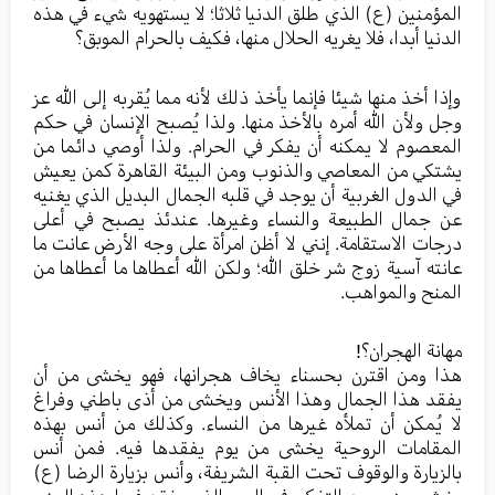
المؤمنين (ع) الذي طلق الدنيا ثلاثا؛ لا يستهويه شيء في هذه
الدنيا أبدا، فلا يغريه الحلال منها، فكيف بالحرام الموبق؟
وإذا أخذ منها شيئا فإنما يأخذ ذلك لأنه مما يُقربه إلى الله عز
وجل ولأن الله أمره بالأخذ منها. ولذا يُصبح الإنسان في حكم
المعصوم لا يمكنه أن يفكر في الحرام. ولذا أوصي دائما من
يشتكي من المعاصي والذنوب ومن البيئة القاهرة كمن يعيش
في الدول الغربية أن يوجد في قلبه الجمال البديل الذي يغنيه
عن جمال الطبيعة والنساء وغيرها. عندئذ يصبح في أعلى
درجات الاستقامة. إنني لا أظن امرأة على وجه الأرض عانت ما
عانته آسية زوج شر خلق الله؛ ولكن الله أعطاها ما أعطاها من
المنح والمواهب.
مهانة الهجران؟!
هذا ومن اقترن بحسناء يخاف هجرانها، فهو يخشى من أن
يفقد هذا الجمال وهذا الأنس ويخشى من أذى باطني وفراغ
لا يُمكن أن تملأه غيرها من النساء. وكذلك من أنس بهذه
المقامات الروحية يخشى من يوم يفقدها فيه. فمن أنس
بالزيارة والوقوف تحت القبة الشريفة، وأنس بزيارة الرضا (ع)