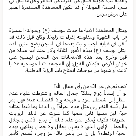
والديه فترة طويلة فينال من القرب من الله عز وجل ما ينال في
سني الخدمة الطويلة أو قد تكون المجاهدة المستمرة الصبر
على مرض مزمن.
ومثال المجاهدة الآنية ما حدث ليوسف (ع) وبطولته المميزة
في باب الشهوة ومقاومته إغراءات زليخا. وكان قبل ذلك قد
ألقي في غيابة الجب ولبث بعدها في السجن بضع سنين. لقد
ابتلي يوسف (ع) بهذه الأمور الثلاثة وكان عند أبيه مدللا من
قبل وخرج بعد هذه الامتحانات من السجن ليصبح على
خزائن الأرض. فيُمكن القول: إن المجاهدات الموسمية غضباً
كانت أو شهوة من موجبات انفتاح باب الرؤية الباطنية.
كيف يُعرض عن الله من رأى جمال الله؟
لو أن إنساناً زوج بملكة جمال العالم واشترطت عليه، عدم
النظر إلى شمطاء سوداء قبيحة وإلا انفصلت عنه؛ فهل يمر
على قلبه النظر إلى مثل هذه المرأة؟ إن الدنيا وما فيها بمثابة
حية لين مسها قاتل سمها كما عبرت عن ذلك الروايات
الشريفة؛ فكيف يُمكن لمن علم ذلك أن يدع الأنس بالجلال
والجمال الإلهي الذي لا يقارن بجلال ولا جمال ويلتهي بهذه
الحية الرقطاء؟ بل إن من يأنس بالله عز وجل، يُصبح كأمير