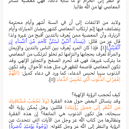
أو أنظر إلى الحرام أو ما شابه ذلك، فهي معصية كسائر
المعاصي لها من الله طالبا.
ولابد من الالتفات إلى أن في السنة أشهر وأيام محترمة
يتضاعف فيها إثم ارتكاب المعاصي كشهر رمضان المبارك وأيام
الزيارة، وأن المعصية ممن يُعرف بالتدين أقبح من غيره ولذا
قال عز من قائل:
(يَٰنِسَآءَ ٱلنَّبِيِّ لَسۡتُنَّ كَأَحَدࣲ مِّنَ ٱلنِّسَآءِ إِنِ
ٱتَّقَيۡتُنَّۚ)
[٤]
. فإذا كان المرء يُعرف بين الناس بالتدين والإيمان
والمرأة تُعرف بحجابها والتزامها ثم تخلو لترتكب من المعاصي
ما يتركب غيرها، فهي قد تُحرم الصفح والتجاوز الإلهي وقد
تكون المعاصي قاصمة للظهر في مثل هذه الأحوال. وقد تكون
الذنوب سببا لحبس الدعاء، كما ورد في دعاء كميل:
(اَللَّهُمَّ
اِغْفِرْ لِيَ اَلذُّنُوبَ اَلَّتِي تَحْبِسُ اَلدُّعَاءَ)
[٥]
.
كيف تُحجب الرؤية الإلهية؟
وقد يتسائل البعض حول هذه الفقرة
(وَلاَ تَحْجُبْ مُشْتَاقِيكَ
عَنِ اَلنَّظَرِ إِلَى جَمِيلِ رُؤْيَتِكَ)
قائلين: وهل يُمكن رؤية الله
سبحانه، هل تكون الذنوب هي المانعة؟ إن هذه الفقرة
ونظائرها من كتاب الله عز وجل من الآيات التي تتحدث عن
الرؤية والنظر إلى الله عز وجل كقوله:
(وُجُوهࣱ يَوۡمَئِذࣲ نَّاضِرَةٌ)