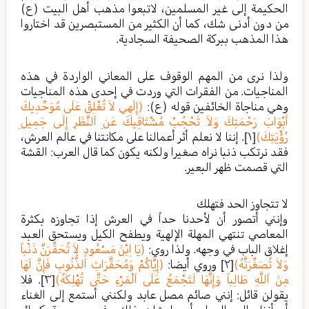
الحكيمة إلى غير المسلمين، لاتبعوا مذهب أهل البيت (ع)
من دون أدنى شك، كما أن الكثير من المستبصرين قد اختاروا
هذا المذهب ببركة الصحيفة السجادية.
ولذا نرى من المهم الوقوف على المعاني الواردة في هذه
المناجيات. من الفقرات التي وردت في إحدى هذه المناجيات
وهي مناجاة الخائفين قوله (ع):
(إِلَهِي لاَ تُغْلِقْ عَلَى مُوَحِّدِيكَ
أَبْوَابَ رَحْمَتِكَ وَلاَ تَحْجُبْ مُشْتَاقِيكَ عَنِ اَلنَّظَرِ إِلَى جَمِيلِ
رُؤْيَتِكَ)
[١]
. إننا لا نعلم أثر أعمالنا على مكانتنا في عالم العرش،
فقد نرتكب ذنبا نراه صغيرا ولكنه يكون كما قال العرب: القشة
التي قصمت ظهر البعير.
لا تتجاوز الحد فتهلك
وإنني أتصور أن لأحدنا حداً في العرش إذا تجاوزه بكثرة
المعاصي تنتهي المهلة الإلهية ويطفح الكيل ويستحق العبد
إغلاق الباب في وجهه. ولذا روي:
(يَا اِبْنَ مَسْعُودٍ لاَ تُحَقِّرَنَّ ذَنْباً
وَلاَ تُصَغِّرَنَّهُ)
[٢]
وروي أيضا:
(إِيَّاكُمْ وَمُحَقَّرَاتِ اَلذُّنُوبِ فَإِنَّ لَهَا
مِنَ اَللَّهِ طَالِباً وَإِنَّهَا لَتَجْمَعُ عَلَى اَلْمَرْءِ حَتَّى تُهْلِكَهُ)
[٣]
. فلا
يقولن قائل: إنني صائم مصل عابد ولكنني أستمع إلى الغناء