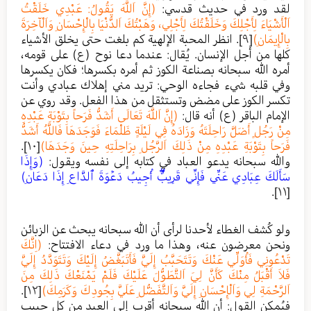
لقد ورد في حديث قدسي:
(إِنَّ اَللَّهَ يَقُولُ: عَبْدِي خَلَقْتُ
اَلْأَشْيَاءَ لِأَجْلِكَ وَخَلَقْتُكَ لِأَجْلِي، وَهَبْتُكَ اَلدُّنْيَا بِالْإِحْسَانِ وَاَلْآخِرَةَ
بِالْإِيمَانِ)
[٩]
. انظر المحبة الإلهية كم بلغت حتى يخلق الأشياء
كلها من أجل الإنسان. يُقال: عندما دعا نوح (ع) على قومه،
أمره الله سبحانه بصناعة الكوز ثم أمره بكسرها؛ فكان يكسرها
وفي قلبه شيء فجاءه الوحي: تريد مني إهلاك عبادي وأنت
تكسر الكوز على مضض وتستثقل من هذا الفعل. وقد روي عن
الإمام الباقر (ع) أنه قال:
(إِنَّ اَللَّهَ تَعَالَى أَشَدُّ فَرَحاً بِتَوْبَةِ عَبْدِهِ
مِنْ رَجُلٍ أَضَلَّ رَاحِلَتَهُ وَزَادَهُ فِي لَيْلَةٍ ظَلْمَاءَ فَوَجَدَهَا فَاللَّهُ أَشَدُّ
فَرَحاً بِتَوْبَةِ عَبْدِهِ مِنْ ذَلِكَ اَلرَّجُلِ بِرَاحِلَتِهِ حِينَ وَجَدَهَا)
[١٠]
.
والله سبحانه يدعو العباد في كتابه إلى نفسه ويقول:
(وَإِذَا
سَأَلَكَ عِبَادِي عَنِّي فَإِنِّي قَرِيبٌۖ أُجِيبُ دَعۡوَةَ ٱلدَّاعِ إِذَا دَعَانِ)
.
[١١]
ولو كُشف الغطاء لأحدنا لرأى أن الله سبحانه يبحث عن الزبائن
ونحن معرضون عنه، وهذا ما ورد في دعاء الافتتاح:
(اِنَّكَ
تَدْعُونِي فَأُوَلِّي عَنْكَ وَتَتَحَبَّبُ إِلَيَّ فَأَتَبَغَّضُ إِلَيْكَ وَتَتَوَدَّدُ إِلَيَّ
فَلاَ أَقْبَلُ مِنْكَ كَأَنَّ لِيَ اَلتَّطَوُّلَ عَلَيْكَ فَلَمْ يَمْنَعْكَ ذَلِكَ مِنَ
اَلرَّحْمَةِ لِي وَاَلْإِحْسَانِ إِلَيَّ وَاَلتَّفَضُّلِ عَلَيَّ بِجُودِكَ وَكَرَمِكَ)
[١٢]
.
فيُمكن القول: أن الله سبحانه أقرب إلى العبد من كل حبيب