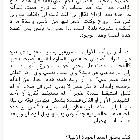
يخشى من مجرد التفكير في اليوم الذي يفقد فيها هذه المنح
الإلهية. لقد رأيت أحد الشباب وكان قد تزوج حديثا، فسألته
عن حاله بعد الزواج فقال لي: لقد كانت لي وقفات مع ربي
قبل هذا الزواج وكنت أشعر فيها من الأنس واللذة ما لا
يُمكنني مقارنته بلذة النساء…! نعم، إنه يأنس بمن أعطاه
هذه النعمة وهذا الوجود.
لقد أسر لي أحد الأولياء المعروفين بحديث، فقال: في فترة
من الفترات أصابتني حالة من القساوة القلبية أصبحت فيها
كالمجانين وهمت على وجهي أجوب الشوارع وأقول: يا رب،
إلى أين مذهبي عن بابك؟ وأي سماء تظلني وأي أرض تقلني
وأنت مدبر عني؟ لو رأى ربك فيك هذه الحالة من التألم
لرحمك وأدناك. لا تكن ممن لا يبالي أقبل في صلاته أم لم
يُقبل، استيقظ لصلاة الفجر أم لم يستيقظ. يُقال: أن لأحد
الشهيدين الأول أو الثاني قصيدة يشتكي فيها من فوته في ليلة
من الليالي صلاة الليل، فكان يراها مصيبة لا تُنسى. إن هذه
الحالة، هي حالة راقية جداً، ومن يعيشها ينال الوصال ويبتعد
عن أسباب الهجران.
كيف يحقق العبد المودة الإلهية؟