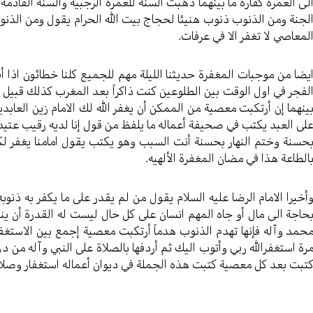
لى العمرة كفارة ما بينهما ذهبت السنة للعمرة الرجبية والسنة القادمة 
لجنة ومن الذنوب ذنوب هنيئا لحجاج بيت الله الحرام يقول ومن الذنو
لمعاصي لا تغفر الا في عرفات.
يضا من موجبات المغفرة حديثنا الليلة مهم للجميع كلنا خطائون اذا 
لفجر في اول الوقت بين الطلوعين كنت ذاكراً بعد المغرب كذلك قبيل ا
ينهما إن أرتكبت معصية من الممكن أن يغفر الله لك الامام زين العابدي
لى العبد يكتب في صحيفة أعماله ما يلفظ من قول إنا لديه رقيب عتيد فأم
حسنة وختم النهار بحسنة أنت السبب وهو يكتب يقول امامنا يغفر لكم 
الطاعة هذا في مضان المغفرة الألهيه.
أخيرا الامام الرضا عليه السلام يقول من لم يقدر على ما يكفر به ذنوب
حاجة الى مال أو جاه المهم انسان على كل حال ليست له القدرة أن ي
حمد وآله فإنها تهدم الذنوب هدماً أرتكبت معصية إجمع بين الاستغف
رة استغفرالله ربي وأتوب اليك ثم أردفها بالصلاة على النبي وآله من دو
تبت بعد كل معصية كتبت هذه الجملة في ديوان أعماله استغفار وصلاة 