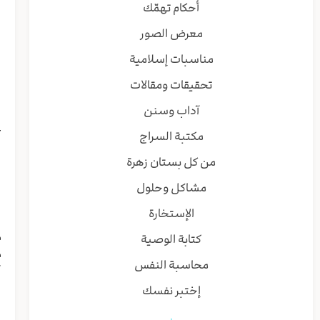
ا
أحكام تهمّك
ا
معرض الصور
ا
مناسبات إسلامية
ا
تحقيقات ومقالات
ا
آداب وسنن
ب
ع
مكتبة السراج
ب
من كل بستان زهرة
ب
مشاكل وحلول
و
الإستخارة
ب
م
كتابة الوصية
م
محاسبة النفس
ك
إختبر نفسك