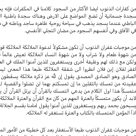
ن كفارات الذنوب ايضا الأكثار من السجود كلامنا في المكفرات فإنه
جدة جسمانية أن تضع المواضع على الارض وهناك سجدة باطنية ا
لباطني عندما يسجد يذهب في سياحة روحية ظاهره ساجد وباطنه في من
ي الآفاق وفي أنفسهم السجود من مضان التجلي الأنفسي.
ن موجبات غفران الذنوب أن تكون مشكولاً لدعوة الملائكة الملائكة قوتها
ن شهوة طعام ولا شراب ولا من شهوة النساء الملائكة تعيش عالماً 
لكن مع ذلك لهم وظيفة أخرى ويستغفرون للذين آمنوا الملك في العر
غفر لفلان إبن فلان انظروا الى شفقة الملائكة طبعا هذا المعنى ليس
لصادق وهو الصادق المصدق يقول إن لله عز ذكره ملائكة يسقطون ال
قيدته من تمسك بالثقلين ما إن تمسكتم بهما لن تضلوا والقصية ل
تمسكاً هذا اول الكلام من يدعي التمسك بالقرآن أن يرتل القرآن أن 
ابد أن يكون متمسكاً بالعترة المهم من كان مع القرآن والعترة الملائ
سبحون بحمد ربهم ويستغفرون للذين آمنوا يقول امامنا بقسم الجلالة وال
ذاً المؤمن المتمسك بالكتاب والعترة تستغفر له الملائكه.
ن موجبات غفران الذنوب طبعا الأستغفار بعد كل خطيئة من الأمور الم