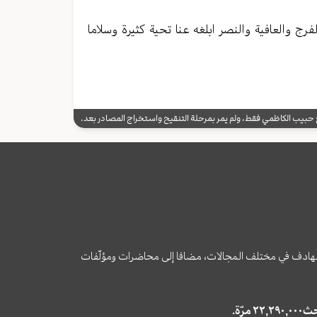
رج والعافية والنصر ابلغه عنا تحية كثيرة وسلاما
يب الكاظمي فقط، ولم يمر بمرحلة التنقيح واستخراج المصادر بعد.
وى الهادف في مختلف المجالات، مضافا إلى محاضرات ومؤلّفات