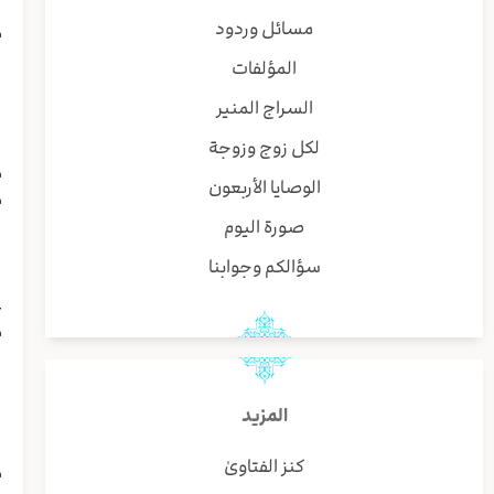
مسائل وردود
م
س
المؤلفات
ا
السراج المنير
ف
لكل زوج وزوجة
م
الوصايا الأربعون
م
و
صورة اليوم
ا
سؤالكم وجوابنا
ا
ع
م
ل
ي
ا
المزيد
كنز الفتاوىٰ
م