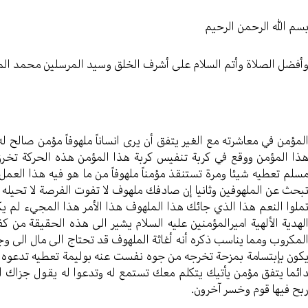
سم الله الرحمن الرحیم
أفضل الصلاة وأتم السلام علی أشرف الخلق وسید المرسلین محمد ال
لمؤمن في معاشرته مع الغير يتفق أن يرى انساناً ملهوفاً مؤمن صالح
ذا المؤمن ووقع في كربة تنفيس كربة هذا المؤمن هذه الحركة تخرق
سلم تعطيه شيئا ومرة تستنقذ مؤمناً ملهوفاً من ما هو فيه هذا العمل من
بحث عن الملهوفين وثانيا إن صادفك ملهوف لا تفوت الفرصة لا تحيله ال
ملوا النعم هذا الذي جائك هذا الملهوف هذا الأمر هذا المجيء لم يك
لهدية الألهية اميرالمؤمنين عليه السلام يشير الى هذه الحقيقة من 
لمكروب ومما يناسب ذكره أنه أغاثة الملهوف قد تحتاج الى مال الى و
كون بإبتسامة بمزحة تخرجه من جوه نفست عنه بوليمة تعطيه تدعوه ال
ائما يتفق مؤمن يأتيك يتكلم معك تستمع له وتدعوا له يقول جزاك الله 
بح فيها قوم وخسر آخرون.