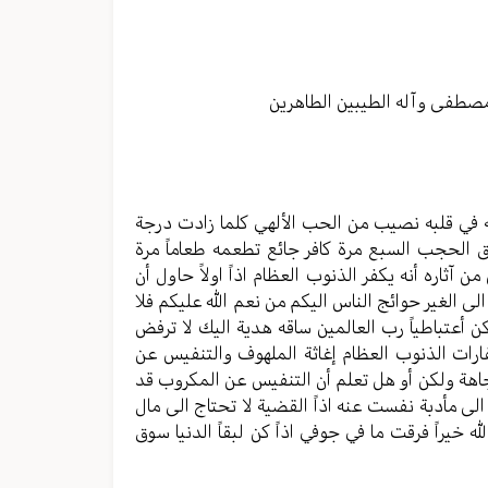
مستوى
الصوت.
مصطفی وآله الطیبین الطاهرین
 له في قلبه نصيب من الحب الألهي كلما زادت درجة
 الحجب السبع مرة كافر جائع تطعمه طعاماً مرة
 آثاره أنه يكفر الذنوب العظام اذاً اولاً حاول أن
ى الغير حوائج الناس اليكم من نعم الله عليكم فلا
ن أعتباطياً رب العالمين ساقه هدية اليك لا ترفض
كفارات الذنوب العظام إغاثة الملهوف والتنفيس عن
جاهة ولكن أو هل تعلم أن التنفيس عن المكروب قد
ى مأدبة نفست عنه اذاً القضية لا تحتاج الى مال
خيراً فرقت ما في جوفي اذاً كن لبقاً الدنيا سوق