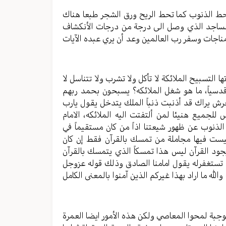
 يحط الذنوب كما تحط الريح ورق الشجر طبعا هناك
لساجد الذي وصل الى درجة من درجات الأنكشاف
اجات وسفر رب العالمين وعد أن يري عبده الآيات
 التسبيح الملائكة لا تأكل ولا تشرب ولا تتناسل لا
قدسياً، ما هو شغل الملائكه؟ يسبحون بحمد ربهم
ش يراك قد أذنبت ذنباً الملك يتدخل يقول يارب
 للجميع هنيئا لمن ألتفتت اليه الملائكه، الامام
ذنوب عن ظهور شيعتنا اذاً من كان مستقيماً في
يست فيها مجاملة من تمسك بالقرآن فقط إن كان
يجود القرآن ليس هذا تمسكاً الذي يتمسك بالقرآن
كة تستغفرله يقول امامنا الصادق وذلك قوله عزوجل
له ما اراد بهذا غيركم الذين آمنوا بالمعنى الكامل
وجبة لمحوا المعاصي ولكن هذه الأمور ايضا العمرة