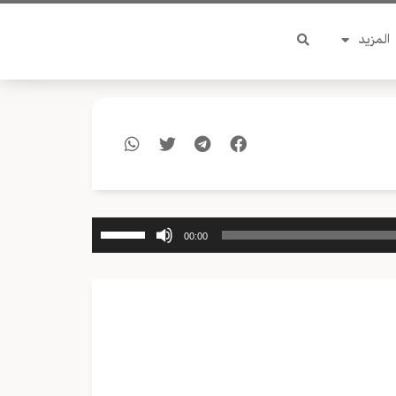
المزيد
استخدم
00:00
مفاتيح
الأسهم
أعلى/
أسفل
لزيادة
أو
خفض