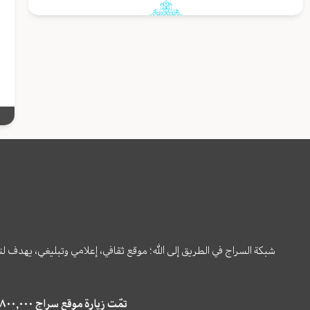
إ
و
شبكة السراج في الطريق إلى الله؛ موقع ثقافي، إعلامي وتبليغي، يهدف ل
تمّت زيارة موقع سراج ٤,٨٠٠,٠٠٠ مرة خلال الستة أشهر الماضية، كما ظهر في نتائج البحث في محركات البحث٢٢,٢٩٠,٠٠٠ مرّة.