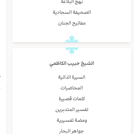
نهج البلاغة
ب
الصحيفة السجادية
مفاتيح الجنان
و
ا
الشيخ حبيب الكاظمي
ه
م
السيرة الذاتية
ت
المحاضرات
ت
ا
كلمات قصيرة
ا
تفسير المتدبرين
ي
د
ومضة تفسيرية
ر
جواهر البحار