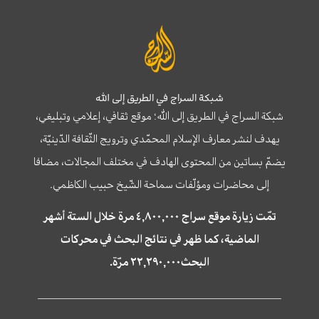
شبكة السراج في الطريق إلى الله
شبكة السراج في الطريق إلى الله؛ موقع ثقافي، إعلامي وتبليغي،
يهدف لنشر معارف الإسلام المحمّدي وترويج الثّقافة الدّينيّة،
يضمّ بساتين من المحتوى الهادف في مختلف المجالات، مضافا
إلى محاضرات ومؤلّفات سماحة الشّيخ حبيب الكاظمي.
تمّت زيارة موقع سراج ٤,٨٠٠,٠٠٠ مرة خلال الستة أشهر
الماضية، كما ظهر في نتائج البحث في محركات
البحث٢٢,٢٩٠,٠٠٠ مرّة.