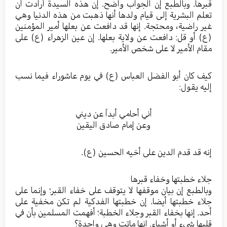
قبرها. وبالطبع إن الجواب واضح. إن هذه السيدة أرادت أن
تعلم البشرية إلى قيام ولدها أنها ذهبت من هذه الدنيا وهي
غير راضية، ومحتجة. إنها قد دافعت عن بعلها أمير المؤمنين
(ع) أو قل: دافعت عن ولاية بعلها. إن عين الزهراء (ع) على
مقام الأمير لا على شخص الأمير.
كيف كان أبو الفضل العباس (ع) في يوم عاشوراء فيما نسب
إليه يقول:
أني أحامي أبداً عن ديني
وعن إمام صادق اليقين
إنه قد قدم الدين على أخيه الحسين (ع).
جلاء خطبتها وخفاء قبرها
وبالطبع إن بيان موقفها لا يتوقف على خفاء القبر؛ وإنما على
جلاء خطبتها أيضا. إن خطبتها الفدكية لم تكن مخفية على
أحد. إنها بخفاء القبر وجلاء الخطبة؛ أفهمت المسلمين بأن في
قلبها شيء أو أشياء. إنها ماتت وهي واجدة؟