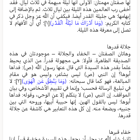
لها صفتان مهمتان: الأولى أنها ليلة مبهمة في ثلاث ليال. فقد
أخفى رب العالمين هذه الليلة بين ليال ثلاث. ثم بالإضافة إلى
إبهامها؛ هي جليلة القدر أيضا. فيكفي أن الله عز وجل ذكر في
كتابه الكريم:
(وَمَا أَدْرَاكَ مَا لَيْلَةُ الْقَدْرِ)
[١]
؛ أي أن الأفهام لا
تصل إلى معرفة هذه الليلة.
جلالة قدرها
وهاتان الصفتان – الخفاء والجلالة – موجودتان في هذه
الصديقة الطاهرة. فأولا: هي مجهولة قدراً. من الذي يحيط
علماً بقدر هذه السيدة التي قال عنها رسول الله (ص): فداها
أبوها؟ إن النبي (ص) ليس بشاعر، وليس هو في مقام
المبالغة، فهو كما قال سبحانه:
(وَمَا يَنْطِقُ عَنِ الْهَوَى)
[٢]
؛ لا
في تبليغ الرسالة فحسب؛ وإنما في تقييم الأشخاص، وفي بيان
المواقف. إن النبي (ص) لا يتكلم إلا عن الوحي، وقوله: فداها
أبوها؛ ليس بالقول الهين. إنها حبيبة أبيها، وروحه التي بين
جنبيه، وبضعة منه. إن كل هذه التعابير هي كاشفة عن جلالة
قدرها.
خفاء قبرها
ثانيا: شاء الله عز وجل أن يجعل هذه السيدة مخفية قبراً. إننا