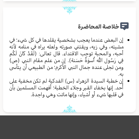
خلاصة المحاضرة
إن البعض عندما يعجب بشخصية يقلدها في كل شيء؛ في
مشيته، وفي زيه، ويقتني صورته ولعله يراه في منامه لأنه
أحبه، والمحبة توجب الاقتداء. قال تعالى: (لَقَدْ كَانَ لَكُم
فِي رَسُول الله أُسوَةٌ حَسَنة). إن من علم مقام النبي (ص)
ومن تجلى عنده جمال النبي الأكرم؛ من الطبيعي أن يتأسى
به.
إن خطبة السيدة الزهراء (س) الفدكية لم تكن مخفية على
أحد. إنها بخفاء القبر وجلاء الخطبة؛ أفهمت المسلمين بأن
في قلبها شيء أو أشياء، وإنها ماتت وهي واجدة.