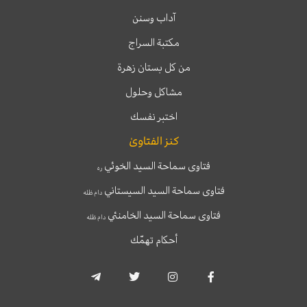
آداب وسنن
مكتبة السراج
من كل بستان زهرة
مشاكل وحلول
اختبر نفسك
كنز الفتاوىٰ
فتاوى سماحة السيد الخوئي
ره
فتاوى سماحة السيد السيستاني
دام ظله
فتاوى سماحة السيد الخامنئي
دام ظله
أحكام تهمّك
T
T
I
F
e
w
n
a
l
i
s
c
e
t
t
e
g
t
a
b