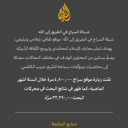
شبكة السراج في الطريق إلى الله
شبكة السراج في الطريق إلى الله؛ موقع ثقافي، إعلامي وتبليغي،
يهدف لنشر معارف الإسلام المحمّدي وترويج الثّقافة الدّينيّة،
يضمّ بساتين من المحتوى الهادف في مختلف المجالات، مضافا
إلى محاضرات ومؤلّفات سماحة الشّيخ حبيب الكاظمي.
تمّت زيارة موقع سراج ٤,٨٠٠,٠٠٠ مرة خلال الستة أشهر
الماضية، كما ظهر في نتائج البحث في محركات
البحث٢٢,٢٩٠,٠٠٠ مرّة.
منابع الحكمة