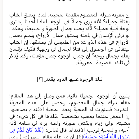
إن معرفة منزلة المعصوم مقدمة لمحبته. لماذا يتعلق الشاب
بفتاة جميلة؟ لأنه يرى جمالاً في الوجه. لماذا أحدنا يشتري
لوحة فنية جميلة؟ لأنه يحب جمال الصورة والطبيعة، وهكذا.
لو ترقى الإنسان في باطنه وعشق جمال الأرواح، وعلم بجمال
الأرواح في هذه الذوات؛ من الطبيعي أن يعشقها. إن الشاب
ليتفانى في الوصول إلى فتاة لجمال في وجهها؛ فكيف بإنسان
يعلم بجمال روحه؟ إن جمال الوجوه جمال مؤقت، وكما يُذكر
في تلك القصيدة المعروفة:
تلك الوجوه عليها الدود يقتتل
[٣]
يتبين أن الوجوه الجميلة فانية. فمن وصل إلى هذا المقام؛
مقام درك جمال المعصوم، وحصل على هذه المعرفة
النظرية؛ فستورث له المحبة وبعد المحبة الاقتداء بصاحبها.
إن البعض عندما يعجب بشخصية يقلدها في كل شيء؛ في
مشيته، وفي زيه، ويقتني صورته ولعله يراه في منامه لأنه
أحبه، والمحبة توجب الاقتداء. قال تعالى:
(لَقَدْ كَانَ لَكُمْ فِي
رَسُولِ اللَّهِ أُسْوَةٌ حَسَنَةٌ)
[٤]
. إن من علم مقام النبي (ص) ومن