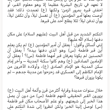
لا نعهد في تاريخ البشرية عظيما إلا وهو معلوم القبر، أو
اخفتى قبره بمرور الزمن؛ ولكنها (ع) تعمدت ذلك؛ فقد
أوصت بعلها أمير المؤمنين (ع) أن تغسل ليلاً، وأن تكفن ليلاً،
ووأن تدفن ليلاً؛ لئلا يطلع أحد على قبرها.
التكتم الشديد من قبل أهل البيت (عليهم السلام) على مكان
دفنها (سلام الله عليها)
إنني أتسائل وأقول: أ يعقل أن أمير المؤمنين (ع) لم يكن يعلم
أين قبر فاطمة (س) وهو الذي دفنها بيده؟ أ يعقل أن
الحسنين لم يكونا يعرفان قبر أمهما فاطمة (س)؟ أ يعقل أن
الإمامين الصادقين (ع) وهم كانوا سكنة المدينة – وآخر إمام
سكن المدينة هو الإمام الصادق (ع)، وأولاده الآخرون من
الإمام الكاظم إلى العسكري قد زحزحوا عن مدينة جدهم – لم
يكونا يزوران قبرها؟
خلال سنوات مديدة وقرابة أكثر من قرن وأئمة أهل البيت (ع)
يزورون القبر الحقيقي لأمهم فاطمة (س) من دون أن يصل
هذا الخبر إلى شيعتهم. ولو علم الأصحاب مكان قبر فاطمة
(س) لوصل إلينا الخبر؛ ولكن انظروا إلى شدة التكتم على