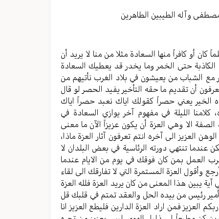
مستوى
الصوت.
مصطفی وآله الطیبین الطاهرین
 أو کافراً منها السعادة مثلا من منا لا یرید أن
ة الکاذبة حتی الخمر وما یخدر قد یعطیك السعادة
یر مع الشباب من یعیشون في بلاد الغرب نأتيهم من
تعرفون أن تقدیم ما حقه التأخیر یفید الحصر لو قال
ده الخیر یعني حصراً کقولك اياك نعبد حصراً ایاك
کلامنا اللیلة في مفهوم آخر یوازي السعادة في
صفة الا وهي العزة أن یکون عزیزاً الآن ما معنی
 الوهن العزیز الی آخره انتم تعرفون آثار العزة ماذا،
عندما تنتهي دورته الرئاسیة في بعض البلدان لا
رب العمل بمن کان فوقك في یوم من الایام عندما
أرجع وأقول العزة المستمرة التي لا تفارقك الی لقاء
آیة یبین هذا المعنی من کان یرید العزة فلله العزة
أمير رئيس من بیده الحل والعقد تمتم في قلبك قل
ربکم العزیز فمن اراد العزة الدارین فلیطع العزیز انا
ارین کن مطیعاً لي ذلیل الهوی لیس بعزیز من تجره