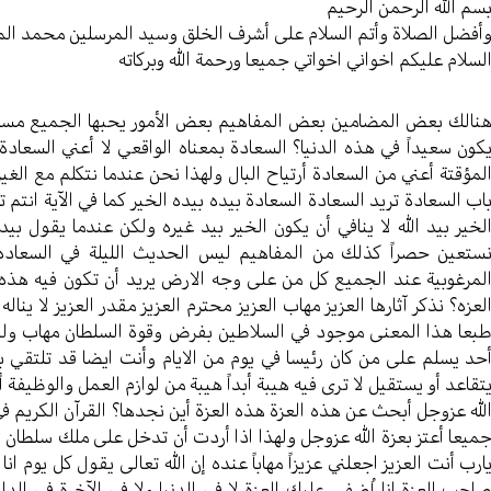
سم الله الرحمن الرحیم
أفضل الصلاة وأتم السلام علی أشرف الخلق وسید المرسلین محمد ال
لسلام علیکم اخواني اخواتي جمیعا ورحمة الله وبرکاته
نالك بعض المضامین بعض المفاهیم بعض الأمور یحبها الجمیع مسلماً کان
کون سعیداً في هذه الدنیا؟ السعادة بمعناه الواقعي لا أعني السعاد
لمؤقتة أعني من السعادة أرتیاح البال ولهذا نحن عندما نتکلم مع الغ
اب السعادة ترید السعادة السعادة بیده بیده الخیر کما في الآية انتم 
لخیر بید الله لا ینافي أن یکون الخیر بید غیره ولکن عندما یقول بی
ستعين حصراً کذلك من المفاهیم لیس الحدیث الليلة في السعاده، 
لمرغوبية عند الجمیع کل من علی وجه الارض یرید أن تکون فیه هذه ال
لعزه؟ نذکر آثارها العزیز مهاب العزیز محترم العزیز مقدر العزیز لا یناله
بعا هذا المعنی موجود في السلاطین بفرض وقوة السلطان مهاب ولکن 
حد یسلم علی من کان رئیسا في یوم من الایام وأنت ایضا قد تلتقي ب
تقاعد أو یستقیل لا تری فیه هیبة أبداً هیبة من لوازم العمل والوظیفة 
لله عزوجل أبحث عن هذه العزة هذه العزة أين نجدها؟ القرآن الکريم في 
میعا أعتز بعزة الله عزوجل ولهذا اذا أردت أن تدخل علی ملك سلطان 
ارب أنت العزیز اجعلني عزیزاً مهاباً عنده إن الله تعالی یقول کل یوم انا 
احب العزة انا اُضفي علیك العزة لا في الدنیا ولا في الآخرة في الد