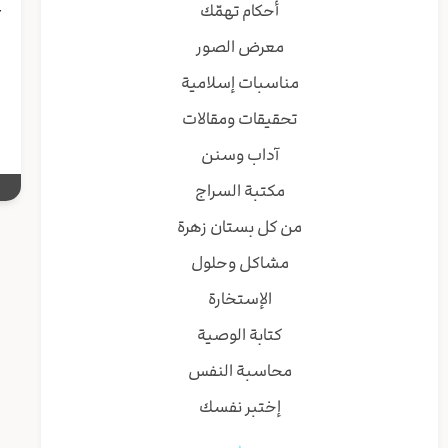
ع
أحكام تهمّك
معرض الصور
إ
مناسبات إسلامية
ا
تحقيقات ومقالات
آداب وسنن
مكتبة السراج
من كل بستان زهرة
مشاكل وحلول
الإستخارة
كتابة الوصية
محاسبة النفس
إختبر نفسك