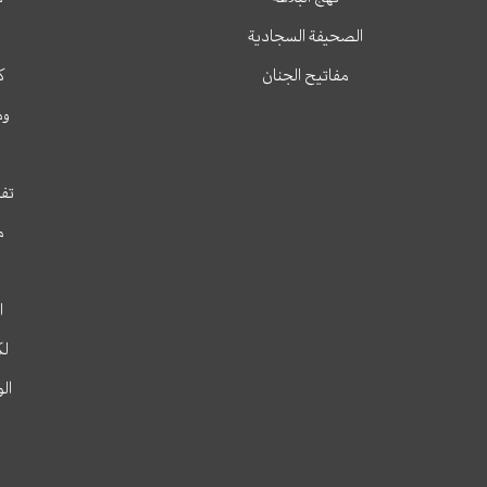
الصحيفة السجادية
مفاتيح الجنان
ك
وم
تفس
م
ا
لك
ال