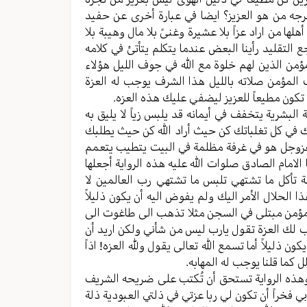
فرجه من هو العزیز؟ ایضا في عبارة أخرى عن حفید
لها من اراد عزاً بلا عشیرة وغنیً بلا مال وهیبة بلا
التقلید رأينا البعض عندما یتکلم یتأتئ في کلامه
ؤمن الذين لهم خلوة مع الله في جوف اللیل هؤلاء
رف المؤمن صلاته باللیل هذا الشرف یوجب له العزة
ن تکون مطیعاً للعزیز لیضفي علیك هذه العزه.
البشریة یتخفف في أیمانه قد یلبس زیاً لا یلیق به
اك في کل تغلباتك کن حیث أراد الله کن حیث یطلبك
له عزوجل هو في غرفة مظلمة في البیت یتطیب یتعمم
لامام الصادق صلوات الله علیه هذه الروایة أجعلها
صة تأكل ما تشتهي تلبس ما تشتهي رب العالمین لا
ا الحلال الأمر اليك ولم یفوض الیه أن یکون ذلیلاً
ة مؤمن مبتلی في السجن مثلا تذهب الی طاغوت الی
جب لك العزة تقول یارب لیس من شأني ولکن ارید أن
 ذلیلاً أما تسمع الله تعالی یقول ولله العزه! اذاً
ل کما قلنا یوجب له المهابه.
 وهذه الروایة تستحق أن تُکتب علی ضریحه الشریف
ي فخراً أن تکون لي ربا عزتي في ذلتي العبودیة ذلة