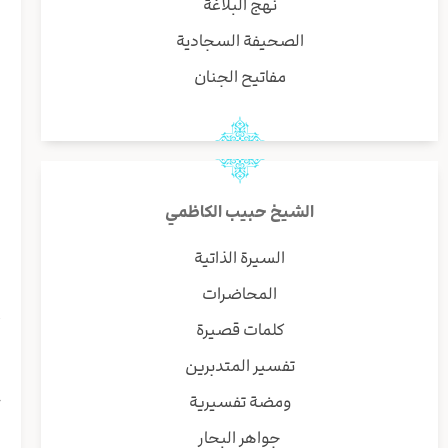
نهج البلاغة
ب
و
الصحيفة السجادية
ا
مفاتيح الجنان
ه
ی
ا
ب
ا
الشيخ حبيب الكاظمي
ن
ا
السيرة الذاتية
ا
المحاضرات
ط
أ
كلمات قصيرة
ی
تفسير المتدبرين
ا
ج
ومضة تفسيرية
ی
جواهر البحار
ص