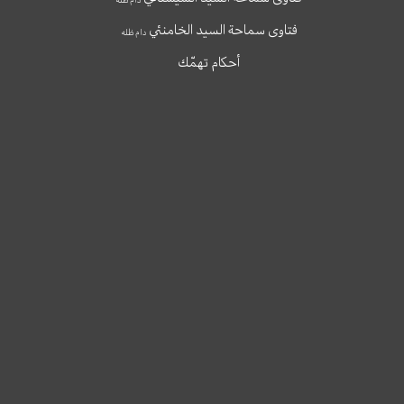
فتاوى سماحة السيد الخامنئي
دام ظله
أحكام تهمّك