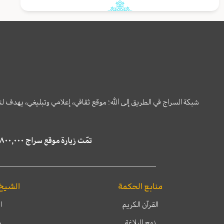
شبكة السراج في الطريق إلى الله؛ موقع ثقافي، إعلامي وتبليغي، يهدف ل
تمّت زيارة موقع سراج ٤,٨٠٠,٠٠٠ مرة خلال الستة أشهر الماضية، كما ظهر في نتائج البحث في محركات البحث٢٢,٢٩٠,٠٠٠ مرّة.
منابع الحكمة
الشيخ
القرآن الكريم
ا
نهج البلاغة
م