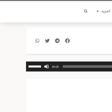
المزيد
استخدم
00:00
مفاتيح
الأسهم
أعلى/
أسفل
لزيادة
أو
خفض