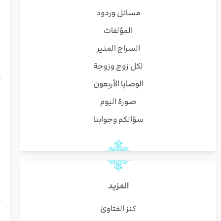
ل
مسائل وردود
ن
المؤلفات
س
ی
السراج المنير
ا
لكل زوج وزوجة
ا
ک
الوصايا الأربعون
ق
صورة اليوم
ا
ی
سؤالكم وجوابنا
ف
ی
ل
ظ
أ
المزيد
ا
خ
كنز الفتاوىٰ
ل