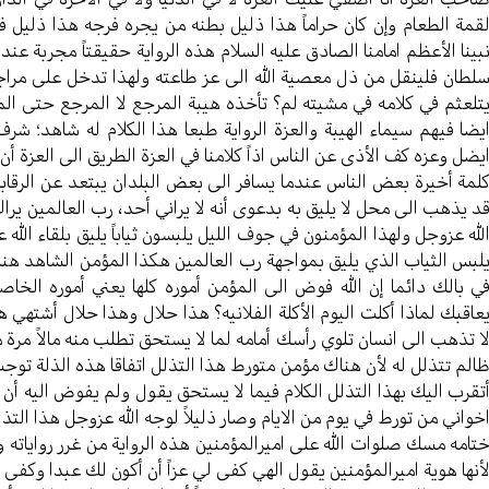
قمة الطعام وإن کان حراماً هذا ذلیل بطنه من یجره فرجه هذا ذلیل 
بینا الأعظم امامنا الصادق علیه السلام هذه الروایة حقیقتاً مجربة عند أه
لطان فلینقل من ذل معصیة الله الی عز طاعته ولهذا تدخل علی مراجع 
تلعثم في کلامه في مشیته لم؟ تأخذه هیبة المرجع لا المرجع حتی الم
یضا فیهم سیماء الهیبة والعزة الروایة طبعا هذا الکلام له شاهد؛ ش
یضل وعزه کف الأذی عن الناس اذاً کلامنا في العزة الطریق الی العزة أ
لمة أخيرة بعض الناس عندما یسافر الی بعض البلدان یبتعد عن الرقابة 
د یذهب الی محل لا یلیق به بدعوی أنه لا یراني أحد، رب العالمین یر
لله عزوجل ولهذا المؤمنون في جوف اللیل یلبسون ثیاباً یلیق بلقاء ال
لبس الثیاب الذي یلیق بمواجهة رب العالمین هکذا المؤمن الشاهد هنا ا
ي بالك دائما إن الله فوض الی المؤمن أموره کلها یعني أموره الخا
عاقبك لماذا أكلت الیوم الأکلة الفلانیه؟ هذا حلال وهذا حلال أشتهي هذ
ا تذهب الی انسان تلوي رأسك أمامه لما لا یستحق تطلب منه مالاً مر
الم تتذلل له لأن هناك مؤمن متورط هذا التذلل اتفاقا هذه الذلة تو
تقرب اليك بهذا التذلل الکلام فيما لا یستحق یقول ولم یفوض الیه أن یکون
خواني من تورط في یوم من الایام وصار ذلیلاً لوجه الله عزوجل هذا التذل
تامه مسك صلوات الله علی امیرالمؤمنین هذه الروایة من غرر روایاته
أنها هویة امیرالمؤمنين یقول الهي كفى لي عزاً أن أکون لك عبدا وکفی ب