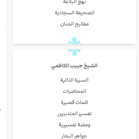
نهج البلاغة
ب
و
الصحيفة السجادية
مفاتيح الجنان
ك
ف
ا
ا
ا
ي
الشيخ حبيب الكاظمي
ه
ش
السيرة الذاتية
أ
المحاضرات
ا
ذ
كلمات قصيرة
م
تفسير المتدبرين
ك
ا
ومضة تفسيرية
ا
جواهر البحار
ل