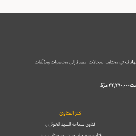
وى الهادف في مختلف المجالات، مضافا إلى محاضرات ومؤلّفات
كنز الفتاوىٰ
فتاوى سماحة السيد الخوئي
ره
فتاوى سماحة السيد السيستاني
دام ظله