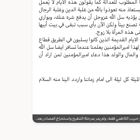
مطلوب للعدالة كما يقولون هذه الايام لا يُعمل
تعاذ منه تعوذوا بالله من غلبة الدين وغلبة الرجال
ن يؤذيه سل الله عزوجل أن يدفع شره عنك، وبواري
ة تصنع بيتاً ولكن الآن بأي سبب تبقى في بيت أبيها
ى هذه المرأة بلا زوج.
الايام القديمة الذين كانوا يسلبون في الطريق قطاع
هذا اميرالمؤمنين يعلمنا عندما تسافر ايضا سل الله
لمال والولد هذا دعاء اميرالمؤمنين لمن اراد أن
ة كل ليلة الى امام زماننا واردد الينا منه السلام
يب الكاظمي فقط، ولم يمر بمرحلة التنقيح واستخراج المصادر بعد.