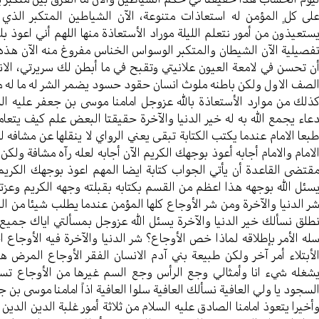
لى كلٍ المؤمن له استعاذات متنوعة، الآن الشياطين المتكبر الذي 
ستعيذون من أمور نتعلم الليلة موراد الأستعاذة منها اللهم أني اعوذ 
فصيلية الآن الشيطان والمتكبر الوسواس الخناس مفروغ منه الآن هذه
ن تحسن في لامعة العيون علانيتي وتقبح في ما أبطن لك سريرتي، ال
لصف الاول ولكن باطنه ملوث انسان حقود حسود يضمر الشر له ما له من 
ذلك من موارد الأستعاذة بالله عزوجل امامنا موسى بن جعفر عليه الس
عاء يجمع الله به له خير الدنيا والآخرة حقيقتا البعض علم كيف يتع
بعا الامام عندما يكتب الكتابة تبقى يعني الرواي لا ينقلها عن مشاف
لامام والامام أجابه أعوذ بوجهك الكريم الآن أجابه لعله رآه مشافة ولكن
قتضى القاعدة أن يأتي الجواب كتابة ايضا المهم اعوذ بوجهك الكري
سئل الله بوجهه هذا اعظم من القسم بكتابه بقبلته وجهه الكريم وعزتك
ر الدنيا والآخرة ومن شر الأوجاع كلها المؤمن عندما يطلب شيئا من 
طلق نسألك خير الدنيا والآخرة يسئل الله عزوجل بمسألتي اياك جميع 
له الأمر بإطلاقه لماذا خص الأوجاع؟ شر الدنيا والآخرة فيه الأوجاع ا
لأبتلاء أمر آخر ولكن طبيعة بني آدم الانسان الفقر الأوجاع المرض 
شغله شيء انا وأمثالي وجع الرأس وجع السم غيرها من الأوجاع تسلب
لسجود يا ولي العافية نسألك العافية سلوا العافية اذاً امامنا موسى بن 
أخيرا يتعوذ امامنا الصادق عليه السلام من ثلاثة أمور غلبة الدين الدي