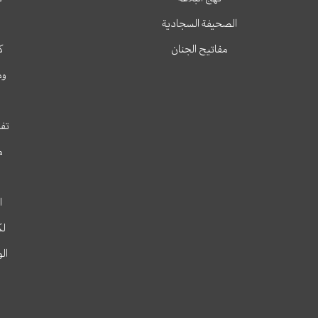
الصحيفة السجادية
مفاتيح الجنان
ك
وم
تفس
م
ا
لك
ال