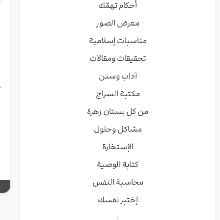
ث
أحكام تهمّك
ب
معرض الصور
ف
ا
مناسبات إسلامية
ا
تحقيقات ومقالات
و
ا
آداب وسنن
ع
مكتبة السراج
ي
من كل بستان زهرة
ا
مشاكل وحلول
و
الإستخارة
كتابة الوصية
محاسبة النفس
إختبر نفسك