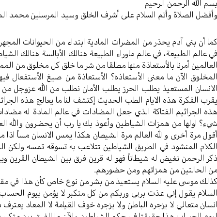
سم الله الرحمن الرحیم
أفضل الصلاة وأتم السلام علی أشرف الخلق وسید المرسلین محمد ال
ما أن بني آدم يحذر من المضرات المادية ابتداء من الحيوانات المجهري
ي عالم الطبيعة، في عالم ماوراء الطبيعة هنالك الأبالسة هنالك الش
لعالمين أمرنا بالأستعاذة منها مطلقا من شر ما خلق كل مخلوق من ال
لمخلوق الآن ما معنى الأستعاذه؟ الأستعاذة من صيغ الأستفعال فيه
لانسان المستعيذ يطلب الحرز يطلب الأمان نطلب من الله عزوجل من مو
قرب الفكرة هذه الايام الطب الحديث إكتشف لنا ما يعالج هذه الجرا
ذه الجراثيم الفتاكة الذي جعل المضادات في عالم المادة له مضادات 
يء؟ اولها من همزات الشياطين وأعوذ بك يا رب أن يحضرون والله العا
قول مرة أخرى والله العالم مرة الشيطان هكذا يمس الانسان مساً اذ
لكلام المنشود في الطريق الشياطين تتلاعب به تسوقه تمسه ولكن ا
كر الرحمن نغيض له شيطاناً فهو له قرين فرق بين الشيطان القرين وب
ن الحالتين من همزاتهم ومن حضورهم.
ذلك موسى عليه السلام يستعيذ من بشر من نوع خاص كأن هذا في مقاب
لسلام يقول إني عذت بربي وربكم من كل متكبر لا يؤمن بيوم الحساب ا
نسان متعالي لا يزجره الباطن ولا يزجره خوف القيامة لا المعاد يعترف ب
يوم الحساب هذا حقيقتا في حكم الشياطين والآن ما الفرق بين متكبر ي