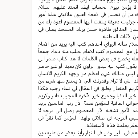
لا يؤمن بيوم الحساب ايضا ائمتنا عليهم السلام
بك من أن تحسن في لامعة العيون علانيتي هذه أمور
 جزئيات دقيقة يلتفت اليها المعصوم اعوذ بك من
انسان المنافق ظاهره حسن يرتاد المسجد يصلي في
الآفات الباطنيه.
لام سأله الرواي أحدهم كتب اليه يريد من الامام
امل مع المعصوم كتب للامام يطلب منه دعاء جامعاً
ه لعله يخطئ في بعض الكلمات لا هذا كتاب صدر الى
 يقول كتب اليه يبدوا الراوي كان بعيدا أو غير حاضر
م ليس هنالك شيء اعظم من وجهه الكريم الانسان
 التي لا ترام وقدرتك التي لا يمتنع منها شيء من
الكريم المتعال يطلق في المقال في دعاء رجب هكذا
خير الدنيا وجميع خير الآخرة المجيب قادر وكريم
خواني العافية للمؤمن نعمة الآن رب العالمين يريد
هذه الأمور تشغله الآن المعصوم وصل الى درجة لا
ني التوجه في صلاتي ولهذا المؤمن كما نقرأ في
جعفر يعلمنا هذه الأستعاذه.
ن هم في الليل وذل في النهار رأينا بعض من عليه دين