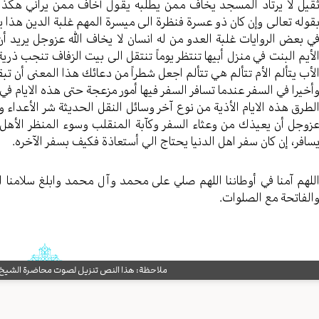
قيل لا يرتاد المسجد يخاف ممن يطلبه يقول أخاف ممن يراني هكذا ال
قوله تعالى وإن كان ذو عسرة فنظرة الى ميسرة المهم غلبة الدين هذا يس
ي بعض الروايات غلبة العدو من له انسان لا يخاف الله عزوجل يريد أ
لأيم البنت في منزل أبيها تنتظر يوماً تنتقل الى بيت الزفاف تنجب ذري
لأب يتألم الأم تتألم هي تتألم اجعل شطراً من دعائك هذا المعنى أن تبق
أخيرا في السفر عندما تسافر السفر فيها أمور مزعجة حتى هذه الايام في 
لطرق هذه الايام الأذية من نوع آخر وسائل النقل الحديثة شر الأعداء ول
زوجل أن يعيذك من وعثاء السفر وكآبة المنقلب وسوء المنظر الأهل وا
سافر، إن كان سفر اهل الدنيا يحتاج الي أستعاذة فكيف بسفر الآخره.
للهم آمنا في أوطاننا اللهم صلي على محمد وآل محمد وابلغ سلامنا الليل
الفاتحة مع الصلوات.
ملاحظة: هذا النص تنزيل لصوت محاضرة الشيخ حب