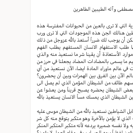
مستوى
الصوت.
مصطفی وآله الطیبین الطاهرین
ة التي لا ترى بالعين من الحيوانات المفترسة هذه
ياطين هنالك الجن هذه الموجودات التي لا ترى ورب
ممكن أن يوجب لك ضرراً أستعذ بالله عزوجل من ذلك
ا طلب الاستفهام الانسان المستفهم يطلب الفهم
ارد الأستعاذة أن يقينا شر ما نستعيذ منه والذي
ثيم ما يسمى بالمضادات المضاد يجعلنا في حرز من
في عالم ماوراء المادة ايضا، الآن نستعيذ من أي
لم الآن بين الفرق بين الهمزات وبين أن يحضرون؟
ا مسهم طائف من الشيطان المؤمن الذي لم يصل الى
لبعض الشيطان يحضره يصبح قريناً ومن يعشوا عن
ين الشيطان الذي يمسك مساً الانسان يستعيذ بالله
ل الشياطين نستعيذ بالله من الشيطان موسى عليه
لذي لا يؤمن بالآخرة وهو متكبر يتوقع منه كل شر
ه ولا نفسه ضميره يردعه لأنه متكبر المتكبر المنكر
ؤمن لفظياً بيوم الحساب وفي مقام العمل لا يؤمن؟