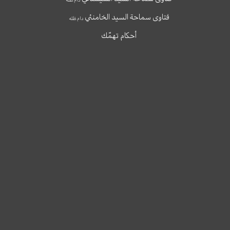
فتاوى سماحة السيد الخامنئي
دام ظله
أحكام تهمّك