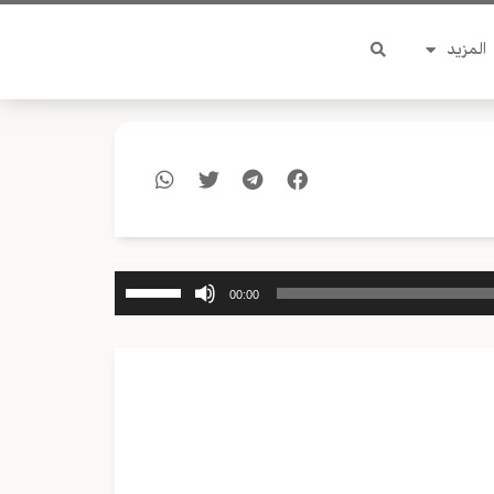
المزيد
استخدم
00:00
مفاتيح
الأسهم
أعلى/
أسفل
لزيادة
أو
خفض