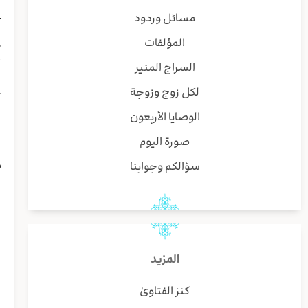
ع
مسائل وردود
ي
المؤلفات
ت
أ
السراج المنير
ا
لكل زوج وزوجة
ك
د
الوصايا الأربعون
ط
صورة اليوم
ا
م
سؤالكم وجوابنا
ي
ش
ن
س
ا
المزيد
ي
ا
كنز الفتاوىٰ
و