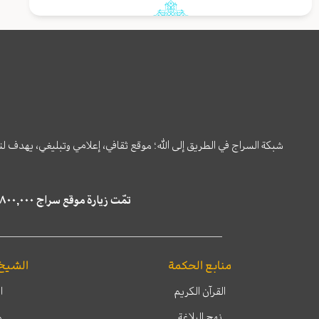
شبكة السراج في الطريق إلى الله؛ موقع ثقافي، إعلامي وتبليغي، يهدف ل
تمّت زيارة موقع سراج ٤,٨٠٠,٠٠٠ مرة خلال الستة أشهر الماضية، كما ظهر في نتائج البحث في محركات البحث٢٢,٢٩٠,٠٠٠ مرّة.
منابع الحكمة
الشيخ
القرآن الكريم
ا
نهج البلاغة
م