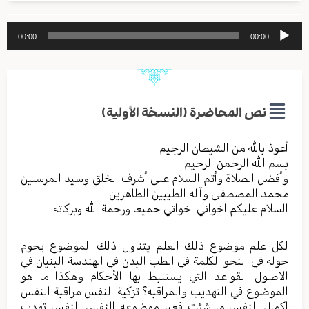
مشغل
00:00
00:00
الصوت
نص المحاضرة (النسخة الأولية)
أعوذ بالله من الشیطان الرجیم
بسم الله الرحمن الرحیم
وأفضل الصلاة وأتم السلام علی أشرف الخلق وسید المرسلین
محمد المصطفی وآله الطیبین الطاهرین
السلام علیکم اخواني اخواتي جمیعا ورحمة الله وبرکاته
لكل علم موضوع ذلك العلم يتناول ذلك الموضوع يحوم
حوله في النحو الكلمة في الطب البدن في الهندسة البنيان في
الاصول القواعد التي يستنبط بها الأحكام وهكذا ما هو
الموضوع في التهذيب والمراقبه؟ تزكية النفس مراقبة النفس
إكمال النفس ما شئت فعبر موضوعه النفس النفس تهذب