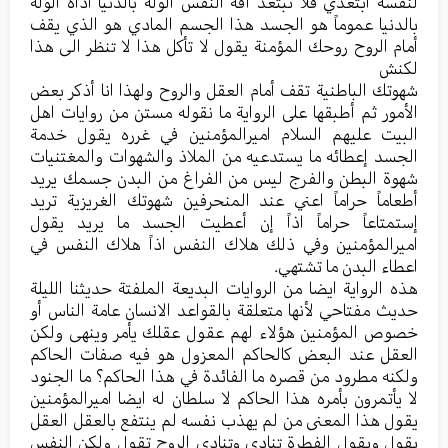
لنفسه أبتعدي فلا تبتعد آفة النفس الوله بالدنيا أداة الوله
بالدنيا عموماً هو الجسد هذا الجسم المادي هو الذي يقف
أمام الروح روحك المؤمنة يقول لا تأكل هذا لا تنظر الى هذا
لكنش
شهوتك الباطنية تقف أمام العقل والروح ولهذا انا أذكر بعض
الأمور ثم أطبقها على الرواية ما نقوله مستن من روايات اهل
البيت عليهم السلام اميرالمؤمنين في غرره يقول خدمة
الجسد إعطائه ما يستدعيه من الملاذ والشهوات والمغتنيات
شهوة البطن والفرج ليس من الفراغ من البدن جسمك يريد
أطعاماً حراماً اعني عند المنحرفين شهوتك الغريزية تريد
إستمتاعاً حراماً اذاً إن أعطيت الجسد ما يريد يقول
اميرالمؤمنين وفي ذلك هلاك النفس اذاً هلاك النفس في
اعطاء البدن ما تشتهي.
هذه الرواية ايضا من الروايات البديعة الملفتة حديثنا الليلة
حديث مفتاحي لأنها متعلقة بالقواعد الانسان عامة الناس أو
خصوص المؤمنين هؤلاء لهم عقول عقلك يأمر وينهى ولكن
العقل عند البعض كالحاكم المعزول هو فيه صفات الحاكم
ولكنه مطرود من قصره ما الفائدة في هذا الحاكم؟ ما الجنود
لا يأتمرون بأمره هذا الحاكم لا سلطان له ايضا اميرالمؤمنين
يقول هذا المعنى من لم يهذب نفسه لم ينتفع بالعقل العقل
يقول ويقول الفطرة تنادي وتنادي الروح تقول ولكن النفس