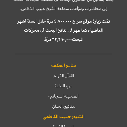
إلى محاضرات ومؤلّفات سماحة الشّيخ حبيب الكاظمي.
تمّت زيارة موقع سراج ٤,٨٠٠,٠٠٠ مرة خلال الستة أشهر
الماضية، كما ظهر في نتائج البحث في محركات
البحث٢٢,٢٩٠,٠٠٠ مرّة.
منابع الحكمة
القرآن الكريم
نهج البلاغة
الصحيفة السجادية
مفاتيح الجنان
الشيخ حبيب الكاظمي
السيرة الذاتية