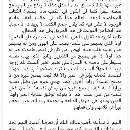
غير المهذبة لا تستمع لنداء العقل عقله لا ينفع من لم ينتفع
بعقله ليقرأ كلما في الكون في الكتب ماذا ينفعه؟ الكتاب
المحاضرة الوعظ العالم هذا كله في جانب العقل مادام
الوجود لا عقل فيه كما يقال جمع الكتب لا يزيدك الا حجاباً
هذا ايضا من القواعد في هذا الطريق وفي هذا المجال.
كلمة أخيرة قد تقول ما هي الفائدة في السيطرة على النفس؟
اولا الذي يسيطر على نفسه يغلب على الهوى ومن لم يسيطر
على نفسه غلب عليه الهوى ومن كان في نقص فلموت خير له
هذا اولاً اذاً هو يصبح من الفائزين وثانياً الذي يهب نفسه
يسيطر على باطنه له القدرة على تغيير الغير أليست لك زوجة
تريد صلاحها؟ أليست لك ذرية تريد صلاحها؟ إن كنت مهذباً
لنفسك كلامك يؤثر في الغير والا فلا كيف يصلح غيره من لا
يصلح نفسه؟ رواية أخرى كيف يهدي غيره من يضل نفسه
رواية ثالثة كيف ينصح غيره من يغش نفسه؟ اذاً من غش
نفسه من ضل نفسه هذا لا يتوقع توفيق هداية الغير ولهذا
الذين وفقوا في طريق الطاعة والخدمة رب العالمين يجعل
نوراً في كلامهم وفي فعلهم.
اللهم انا نسألك بأحب عباك اليك أن تعرفنا أنفسنا اللهم نجنا
من مظلات الفتن ما ظهر منها وما بطن ابلغ سلامنا الى امام