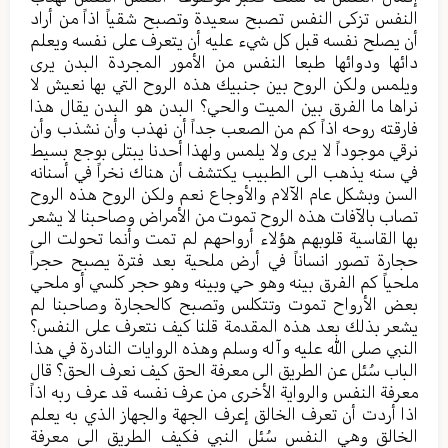
النفس تزكى النفس تصبح سعيدة وتصبح شقياً اذاً من أراد
أن يصلح نفسه قبل كل شيء عليه أن يتعرف على نفسه ويعلم
دائها ودوائها طبعا النفس من الأمور المجردة البدن يرى
ويلمس ولكن الروح بين جنبيك هذه الروح التي بها نعيش لا
نراها ما الفرق بين الميت والحي؟ البدن هو البدن يقال هذا
فارقته روحه اذاً كم من الصعب جداً أن نهذب وأن نشذب وأن
نرقي موجوداً لا يرى ولا يلمس ولهذا أحدنا يبتلى بوجع بسيط
في سنه يذهب الى الطبيب يكتشف أن هناك نخراً في أسنانه
السن وبشكل عام الآلام والأوجاع نعم ولكن الروح هذه الروح
تصاب بالآفات هذه الروح تموت من الأمراض وصاحبنا لا يشعر
بها القاسية قلوبهم هؤلاء أرواحهم لم تمت وأنما تحولت الى
حجارة تصور انساناً في أرض ملحية بعد فترة يصبح حجراً
ملحياً كم الفرق بينه وهو حي وبينه وهو حجر كلسي أو ملحي
بعض الأرواح تموت وتتكلس وتصبح كالحجارة وصاحبنا لم
يشعر بذلك بعد هذه المقدمة قلنا كيف نتعرف على النفس؟
النبي صلى الله عليه وآله وسلم وهذه الروايات النادرة في هذا
الباب سُئل عن الطريق الى معرفة الحق كيف نعرف الحق؟ قال
معرفة النفس والرواية الأخرى من عرف نفسه قد عرف ربه اذاً
اذا أردت أن تعرف الخالق إعرف الجهة والجهاز الذي به يعلم
الخالق وهي النفس سُئل النبي فكيف الطريق الى معرفة