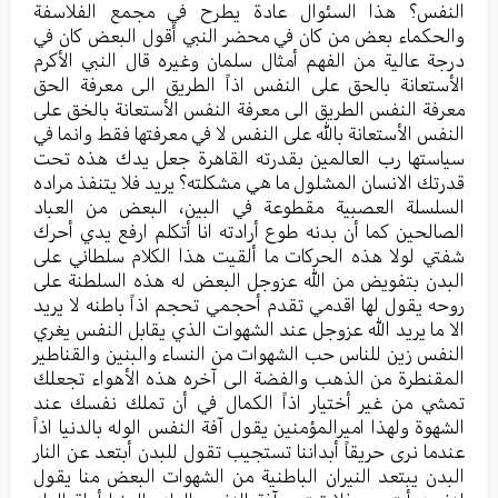
النفس؟ هذا السئوال عادة يطرح في مجمع الفلاسفة
والحكماء بعض من كان في محضر النبي أقول البعض كان في
درجة عالية من الفهم أمثال سلمان وغيره قال النبي الأكرم
الأستعانة بالحق على النفس اذاً الطريق الى معرفة الحق
معرفة النفس الطريق الى معرفة النفس الأستعانة بالخق على
النفس الأستعانة بالله على النفس لا في معرفتها فقط وانما في
سياستها رب العالمين بقدرته القاهرة جعل يدك هذه تحت
قدرتك الانسان المشلول ما هي مشكلته؟ يريد فلا يتنفذ مراده
السلسلة العصبية مقطوعة في البين، البعض من العباد
الصالحين كما أن بدنه طوع أرادته انا أتكلم ارفع يدي أحرك
شفتي لولا هذه الحركات ما ألقيت هذا الكلام سلطاني على
البدن بتفويض من الله عزوجل البعض له هذه السلطنة على
روحه يقول لها اقدمي تقدم أحجمي تحجم اذاً باطنه لا يريد
الا ما يريد الله عزوجل عند الشهوات الذي يقابل النفس يغري
النفس زين للناس حب الشهوات من النساء والبنين والقناطير
المقنطرة من الذهب والفضة الى آخره هذه الأهواء تجعلك
تمشي من غير أختيار اذاً الكمال في أن تملك نفسك عند
الشهوة ولهذا اميرالمؤمنين يقول آفة النفس الوله بالدنيا اذاً
عندما نرى حريقاً أبداننا تستجيب تقول للبدن أبتعد عن النار
البدن يبتعد النيران الباطنية من الشهوات البعض منا يقول