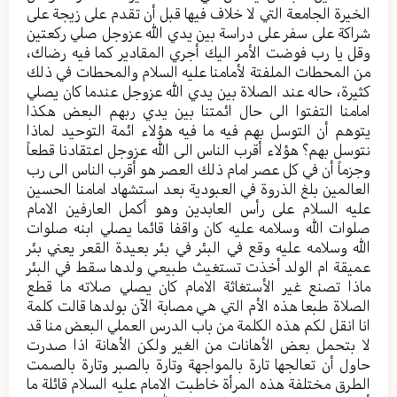
الخيرة الجامعة التي لا خلاف فيها قبل أن تقدم على زيجة على
شراكة على سفر على دراسة بين يدي الله عزوجل صلي ركعتين
وقل يا رب فوضت الأمر اليك أجري المقادير كما فيه رضاك،
من المحطات الملفتة لأمامنا عليه السلام والمحطات في ذلك
كثيرة، حاله عند الصلاة بين يدي الله عزوجل عندما كان يصلي
امامنا التفتوا الى حال ائمتنا بين يدي ربهم البعض هكذا
يتوهم أن التوسل بهم فيه ما فيه هؤلاء ائمة التوحيد لماذا
نتوسل بهم؟ هؤلاء أقرب الناس الى الله عزوجل اعتقادنا قطعاً
وجزماً أن في كل عصر امام ذلك العصر هو أقرب الناس الى رب
العالمين بلغ الذروة في العبودية بعد استشهاد امامنا الحسين
عليه السلام على رأس العابدين وهو أكمل العارفين الامام
صلوات الله وسلامه عليه كان واقفا قائما يصلي ابنه صلوات
الله وسلامه عليه وقع في البئر في بئر بعيدة القعر يعني بئر
عميقة ام الولد أخذت تستغيث طبيعي ولدها سقط في البئر
ماذا تصنع غير الأستغاثة الامام كان يصلي صلاته ما قطع
الصلاة طبعا هذه الأم التي هي مصابة الآن بولدها قالت كلمة
انا انقل لكم هذه الكلمة من باب الدرس العملي البعض منا قد
لا بتحمل بعض الأهانات من الغير ولكن الأهانة اذا صدرت
حاول أن تعالجها تارة بالمواجهة وتارة بالصبر وتارة بالصمت
الطرق مختلفة هذه المرأة خاطبت الامام عليه السلام قائلة ما