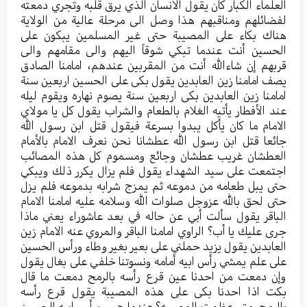
العلماء الكبار كان يقول الانسان الذي يرق قلبه وتجري دمعته
لفضائلهم ومناقبهم هذا وصل الى مرحلة عالية من الولاية
هناك بكاء على المصيبة حتى غير المسلمين يبكون على
الحسين أنت عندما تبكي شوقاً اليهم والى مقامهم والى
قربهم إن شاءالله أنت من المقربين عندهم، امامنا الصادق
يصف امامنا زين العابدين يقول بكى على الحسين اربعين سنة
امامنا زين العابدين بكى اربعين سنة يصوم نهاره ويقوم ليله
عند الأفطار يأتيه الغلام بالطعام والشراب يقول كل يا مولاي
الامام ما كان يأكل يبدوا بسرعة فيقول قتل ابن رسول الله
جائعا قتل ابن رسول الله عطشانا نحن نعرف الامام بالأمام
العطشان غريب عطشان وجائع ومسموم كل هذه المصائب
اجتمعت على سيد الشهداء يقول فلم يزال يكرر ذلك ويبكي
حتى يبل طعامه من دموعه ثم يمزج شرابه بدموعه فلم يزل
حتى لحق بالله عزوجل صلوات الله وسلامه عليه امامنا الامام
الباقر يقول سألت أبي عن حاله في بعد عاشوراء يعني ماذا
جرى عليك يا أب؟ الراوي امامنا الباقر والمروي عنه الامام زين
العابدين يقول يزيد حملني على بعير بغير وطاء ورأس الحسين
على علم يمشي رأس ابيه أمامه ونسوتنا خلفي على بغال يقول
وإن دمعت من احدنا عين قرع رأسه بالرمح دمعت ما قال
بكت اذا احدنا بكى على هذه المصيبة يقول قرع رأسه
بالرمح، متى عظمت المصيبه؟ عندما جيء برأس ابيه الحسين