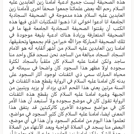
هذه الصحيفة ليست جميع ادعية امامنا زين العابدين عليه
السلام رحم الله بعض علمائنا جمعوا صحفاً اخرى لأمامنا زين
العابدين عليه السلام هذه مدموجة في الصحيفة السجادية
الجامعة انا ادعوا اخواني اذا ذهبوا للمكتبات الذي فيها هذه
الكتب أن يقتنوا الصحيفة السجادية الجامعة فيها ما في
الصحيفة المتعارفة وزيادة هناك ادعية بليغة موجودة في
تلك الصحيفة المباركة جزا الله خيرا من قام بجمعها وتحقيقها،
امامنا زين العابدين عليه السلام من أشهر ألقابه أنه هو الامام
السجاد السجاد مبالغة من الساجد نحن نسجد فكل واحد منا
ساجد ولكن امامنا عليه السلام كان ملقباً بالسجاد لكثرة
سجوده اولا مظهر هذا السجود كان واضحا في سيمائه في
محياه المبارك سمي ذي الثفنات لوجود آثار السجود على
بدنه كان امامنا عليه السلام في الرواية يقطع هذه الثفنات في
السنة مرتين يعني هذا اللحم الذي يزداد أو يزيد ويتبين من
الجبهة وغيره امامنا عليه السلام كان يقطع هذه الثفنات
الرواية تقول كان في موضع سجوده ولا أستبعد أن هذا الأمر
كان في مواضع سجوده الأخرى كالركبتين قد يتفق هذا
المعنى ايضا، امامنا عليه السلام كان كثير السجود في مواضع،
تعلموا هذا اليوم من امامكم السجود وأن هذا في أي موضع،
البعض منا يسجد في الصلاة الواجبة وبعد الأنتهاء من الصلاة
سجدة الشكر ولكن امامنا زبن العابدين عليه السلام يعلمنا أن