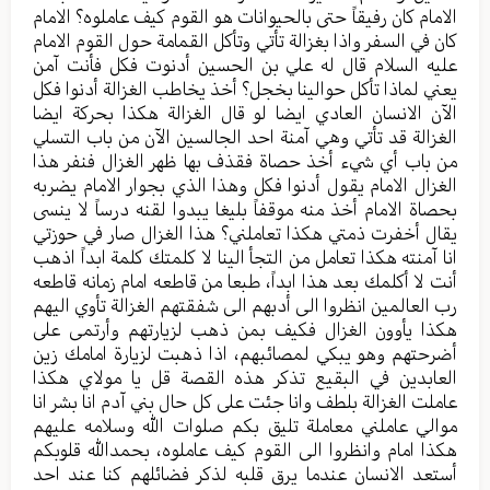
الامام كان رفيقاً حتى بالحيوانات هو القوم كيف عاملوه؟ الامام
كان في السفر واذا بغزالة تأتي وتأكل القمامة حول القوم الامام
عليه السلام قال له علي بن الحسين أدنوت فكل فأنت آمن
يعني لماذا تأكل حوالينا بخجل؟ أخذ يخاطب الغزالة أدنوا فكل
الآن الانسان العادي ايضا لو قال الغزالة هكذا بحركة ايضا
الغزالة قد تأتي وهي آمنة احد الجالسين الآن من باب التسلي
من باب أي شيء أخذ حصاة فقذف بها ظهر الغزال فنفر هذا
الغزال الامام يقول أدنوا فكل وهذا الذي بجوار الامام يضربه
بحصاة الامام أخذ منه موقفاً بليغا يبدوا لقنه درساً لا ينسى
يقال أخفرت ذمتي هكذا تعاملني؟ هذا الغزال صار في حوزتي
انا آمنته هكذا تعامل من التجأ الينا لا كلمتك كلمة ابداً اذهب
أنت لا أكلمك بعد هذا ابداً، طبعا من قاطعه امام زمانه قاطعه
رب العالمين انظروا الى أدبهم الى شفقتهم الغزالة تأوي اليهم
هكذا يأوون الغزال فكيف بمن ذهب لزيارتهم وأرتمى على
أضرحتهم وهو يبكي لمصائبهم، اذا ذهبت لزيارة امامك زين
العابدين في البقيع تذكر هذه القصة قل يا مولاي هكذا
عاملت الغزالة بلطف وانا جئت على كل حال بني آدم انا بشر انا
موالي عاملني معاملة تليق بكم صلوات الله وسلامه عليهم
هكذا امام وانظروا الى القوم كيف عاملوه، بحمدالله قلوبكم
أستعد الانسان عندما يرق قلبه لذكر فضائلهم كنا عند احد