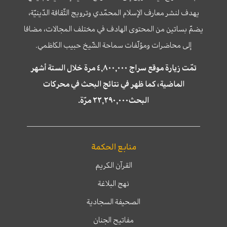
يهدف لنشر معارف الإسلام المحمّدي وترويج الثّقافة الدّينيّة،
يضمّ بساتين من المحتوى الهادف في مختلف المجالات، مضافا
إلى محاضرات ومؤلّفات سماحة الشّيخ حبيب الكاظمي.
تمّت زيارة موقع سراج ٤,٨٠٠,٠٠٠ مرة خلال الستة أشهر
الماضية، كما ظهر في نتائج البحث في محركات
البحث٢٢,٢٩٠,٠٠٠ مرّة.
منابع الحكمة
القرآن الكريم
نهج البلاغة
الصحيفة السجادية
مفاتيح الجنان