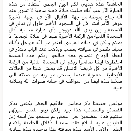
الخاشعة هذه هديتي لكم اليوم البعض أستفاد من هذه
العبارة الآن هب أنك صليت صلاة لاهية ساهية لا تسوى عند
الله جناح بعوضة من جهة الأقبال، الآن في الجهة الأخيرة
عوض الأمر أنت الآن في السجود الأخير حاول أن تبالغ في
الاستغفار بين يدي الله عزوجل بأي عبارة مناسبة أطل
السجدة الثانية من الركعة الأخيرة طبعا في صلاة الجماعة لا
يمكم ولكن في صلاة الفرادى اعتذر من الله عزوجل يأتيك
ضيف تقصر في ضيافته يغضب ويذهب عند الباب تعتذر في
لحظة الوداع تتصالح معه صالحوا ربكم هذه القاعدة
احفظوها ايضا صالحوا ربكم في السجدة الثانية من الركعة
الأخيرة من كل فريضة الانسان قد يعيش شيئا من الحالات
الأيجابية المعنوية عندما يستحي من ربه من صلاته التي
صلاها هذه ايضا من المواقف في حياته صلوات الله وسلامه
عليه.
موقفان حقيقتا ذكر محاسن اخلاقهم البعض يكتفي بذكر
الفضائل والمصائب هذا جيد ولكن بينوا للناس سيرتهم
سنتهم هذه المضامين لعل البعض لم يسمعها عن امامه زين
العابدين عليه السلام فقط سمعنا الأغلال الجامعة والامام
العليل والامام الأسير هذه معرفته هذا توحيده هذه عبادته