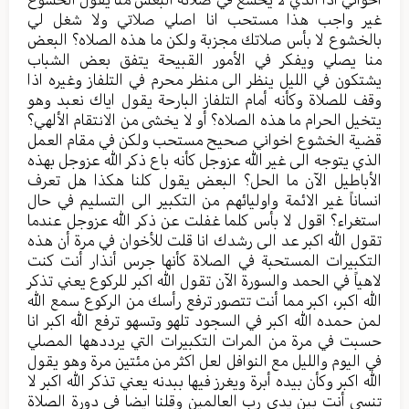
غير واجب هذا مستحب انا اصلي صلاتي ولا شغل لي
بالخشوع لا بأس صلاتك مجزبة ولكن ما هذه الصلاه؟ البعض
منا يصلي ويفكر في الأمور القبيحة يتفق بعض الشباب
يشتكون في الليل ينظر الى منظر محرم في التلفاز وغيره اذا
وقف للصلاة وكأنه أمام التلفاز البارحة يقول اياك نعبد وهو
يتخيل الحرام ما هذه الصلاه؟ أو لا يخشى من الانتقام الألهي؟
قضية الخشوع اخواني صحيح مستحب ولكن في مقام العمل
الذي يتوجه الى غير الله عزوجل كأنه باع ذكر الله عزوجل بهذه
الأباطيل الآن ما الحل؟ البعض يقول كلنا هكذا هل تعرف
انساناً غير الائمة واوليائهم من التكبير الى التسليم في حال
استغراء؟ اقول لا بأس كلما غفلت عن ذكر الله عزوجل عندما
تقول الله اكبر عد الى رشدك انا قلت للأخوان في مرة أن هذه
التكبيرات المستحبة في الصلاة كأنها جرس أنذار أنت كنت
لاهياً في الحمد والسورة الآن تقول الله اكبر للركوع يعني تذكر
الله اكبر، اكبر مما أنت تتصور ترفع رأسك من الركوع سمع الله
لمن حمده الله اكبر في السجود تلهو وتسهو ترفع الله اكبر انا
حسبت في مرة من المرات التكبيرات التي يرددهها المصلي
في اليوم والليل مع النوافل لعل اكثر من مئتين مرة وهو يقول
الله اكبر وكأن بيده أبرة ويغرز فيها ببدنه يعني تذكر الله اكبر لا
تنسى أنت بين يدي رب العالمين وقلنا ايضا في دورة الصلاة