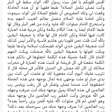
أقسى قلوبكم يا اهل بيت رسول الله، الولد سقط في البئر
وأنت تصلي تكمل الصلاه؟ طبعا فقهياً لو أن هذه الحادثة
وقعت لي ولك المفروض أن نقطع الصلاة لئن الولد سيموت
ولكن امامنا عليه السلام متصل بعالم الغيب المهم يده
واستخرج الامام صلوات الله عليه ولده من قعر البئر وقال لها
طبعا الامام ايضا رد هذا الكلام بكلمة ولكن مربية هذه العبارة
كانت فيها أهانة ولكن الامام قال لها هاك يا ضعيفة اليقين
بالله أنت قلت نحن قلوبنا بني هاشم قاسية والأمر ليس كذلك
أنت ضعيفة اليقين خذي الولد فضحكت لسلامة ولدها طبعا
وبكت لقولها يا ضعيفة اليقين بالله ضحكت وبكت المهم
الامام قال كلمة جميلة هذه الكلمة اجعلوها في بالكم هذه
الكلمة تنفعنا في كل فريشة لو كتبت هذه العبارة في محراب
صلاتك إن كان لك مصلى في المنزل فالأمر في محله قال لا
تثريب عليك اليوم أنت مغفورة لك لو علمت أني كنت بين
يدي جبار لو ملت بوجهي عنه لمال بوجهه عني هذه الجملة
احفظوها أنت عندما تصلي وتفكر في كل رطب ويابس رب
العالمين في هذه الحالة يميل بوجهه عنك أنت صرفت وجهك
عن الله عزوجل وأنت الفقير رب العالمين مال بوجهه عنك
وهو الغني ثم قال صلوات الله عليه أفمن يرى راحماً بعده؟
رب العالمين اذا صرف وجهه عنك من سيرحمك بعد ذلك؟
اخواني اذاً الذي لا يخشع في صلاته البعش منا يقول الخشوع