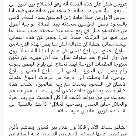
عزوجل شكراً على هذه النعمة أنه وفق للأصلاح بين اثنين الى
أن يقول ولا فرق من صلاة الا سجد من صلاة مفروضه، اذاً
الدرس الاول من حياة امامنا زين العابدين عليه السلام الأنس
بالسجود بعض المؤمنين سجدته بعد الصلاة الواجبة أطول
من صلاته هو صلى في ربع ساعة مثلا سجدته نصف ساعة لما
يرى فيها من البركات أجمالاً اشارة ونعبر لئن هذه المعاني
ليست معاني لفظية إن شاءالله الكل منا يصل لهذه الدرجة من
البلوغ يحتاج الى بلوغ نفسي، في عالم الدنيا الشاب لا يزوج
من اول البلوغ بعد سنوات يقال أنت الآن مهيء لئن تكون
متزوجا المقامات الروحية ايضا تحتاج الى بلوغ البعض يموت
ولم يصل الى البلوغ الباطني الى البلوغ العقلي والبلوغ
الروحي، اذا وصلت الى درجة من درجات البلوغ عندئذ
الانسان في السجود يتحدث مع رب العالمين، الشباب هذه
الايام عندما يعشقون فتاة مثلا من أحلى ساعات العمر عندهم
الحديث مع من يهواها فكيف اذا كان الحديث مع رب العزة
والجلال خالق الجمال وصاحب الجلال؟ اذاً هذا بالنسبة الى
لقب امامنا زين العابدين عليه السلام.
الشاعر يمدك الامام قائلا وإن غلام بين كسرى وهاشم لأكرم
من نيطت عليها التمائم الامام زين العابدين عليه السلام من