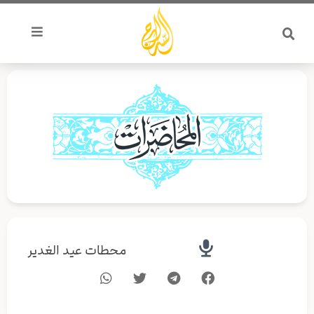
خطي
لى
لمحتوى
محطات عيد الغدير