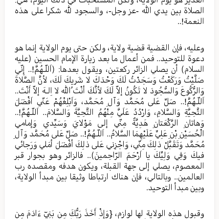
الصلاة بين يدي الله -عز وجل-، والسجود لله شكرا على هذه
النعمة!..
وعليه، فإن القضية قضية ولاية، ولكن حتى يوم الولاية إنما هو
دعوة للتوحيد.. فمن أعمال ما بعد زيارة الإمام الحسين (عليه
السلام) أن يصلي الزائر ركعتين، ويقول بعدها: (اَللّـهُمَّ!.. إِنّي
صَلَّيْتُ وَرَكَعْتُ وَسَجَدْتُ لَكَ وَحْدَكَ لا شَريكَ لَكَ، لأنَّ الصَّلاةَ
وَالرُّكُوعَ وَالسُّجُودَ لا تَكُونُ إلاّ لَكَ لأنَّكَ أنْتَ اللهُ لا اِلـهَ إلاّ أَنْتَ..
اَللّـهُمَّ!.. صَلِّ عَلى مُحَمَّد وَآلِ مُحَمَّد، وَاَبْلِغْهُمْ عَنّي اَفْضَلَ
التَّحِيَّةِ وَالسَّلامِ، وَارْدُدُ عَلَيَّ مِنْهُمُ التَّحِيَّةَ وَالسَّلامَ.. اَللّـهُمَّ!..
وَهاتانِ الرَّكْعَتانِ هَدِيَّةٌ مِنّي إلى مَوْلايَ وَسَيِّدي وَإمامي
الْحُسَيْنِ بْنِ عَلِيِّ عَلَيْهِمَا السَّلامُ.. اَللّـهُمَّ!.. صَلِّ عَلى مُحَمَّد وَآلِ
مُحَمَّد وَتَقَبَّلْ ذلِكَ مِنّي، وَاجْزِني عَلى ذلِكَ أفْضَلَ أمَلي وَرَجائي
فيكَ وَفِي وَلِيِّكَ يا اَرْحَمَ الرّاحِمينَ).. فالزائر وهو بجوار قبر
المعصوم، يصلي إلى جهة القبلة، ويكون هدفه ومقصده رب
العالمين.. وبالتالي، فإن هناك ارتباطا وثيقا بين مبدأ الولاية،
وبين مبدأ التوحيد.
وقبول هذه الولاية لها لوازم، {وَإِذْ أَخَذَ رَبُّكَ مِن بَنِيۤ ءَادَمَ مِن