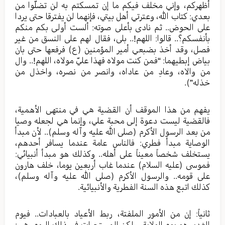
أظهركم، وإني مخلف فيكم ما إن تمسكتم به لن تضلّوا من
بعدي: كتاب الله، وعترتي أهل بيتي، فإنهما لن يفترقا حتى يردا
على الحوض.. ثم نادى بأعلى صوته: ألست أولى بكم منكم
بأنفسكم؟.. قالوا: اللهم!.. بلى، فقال لهم على النسق من غير
فصل، وقد أخذ بضبعي أمير المؤمنين (ع) فرفعها حتى بان
بياض إبطيهما: “فمن كنت مولاه فهذا عليّ مولاه، اللهم!.. وال
من والاه، وعادِ من عاداه، وانصر من نصره، واخذل من
خذله”).
يفهم من هذا الموقف أن القضية هي في منتهى الأهمية،
فالقضية ليست دعوة إلى محبة علي، وإنما هي لجعله وصيا
من بعد الرسول الأكرم (صلى الله عليه وآله وسلم).. لأن مبدأ
الوصاية مبدأ فطري: فالناس عامة عندما يسافر أحدهم،
يستخلف شخصاً معيناً على أهله.. وكذلك هو مبدأ أنبيائي:
فموسى (عليه السلام) عندما غاب أربعين يوما، خلف هارون
على قومه.. والرسول الأكرم (صلى الله عليه وآله وسلم)،
كذلك اتبع هذه السنة الفطرية والأنبيائية.
ثانياً: إن من الأمور الملفتة، ربط الأعياد بالعبادات.. فيوم
الغدير هو يوم الولاية، ولكن المستحبات في ذلك اليوم، هي: