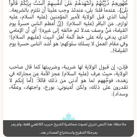
ظُهُورِهِمْ ذُرِّيَّتَهُمْ وَأَشْهَدَهُمْ عَلَىٰ أَنفُسِهِمْ أَلَسْتُ بِرَبِّكُمْ قَالُواْ
بَلَىٰ}.. عندما قلنا: بلى، عندئذ وجب علينا أن نلتزم بالشريعة..
أيضا الذي قبل الولاية لأمير المؤمنين (عليه السلام، عليه
لوازم.. عن الباقر (عليه السلام): (إنّ أعظم الناس حسرةً يوم
القيامة، مَنْ وصف عدلا ثم خالفه إلى غيره)؛ أي أن الإمامي
الذي يدعي بأنه على خط أئمة أهل البيت (عليهم السلام)؛
وفي مقام العمل لا يسلك سلوكهم؛ هو أشد الناس حسرة يوم
القيامة!..
فإذن، إن قبول الولاية لها ضريبة، وضريبتها كما قال صاحب
الولاية، حيث عرف (عليه السلام) عجز الأمة عن مجاراته في
زهده، فوجّههم لما هو أدنى من ذلك قائلاً: (أما إنكم لا
تقدرون على ذلك، ولكن أعينوني: بورع، واجتهاد، وعفّة،
وسداد).
ملاحظة: هذا النص تنزيل لصوت محاضرة الشيخ حبيب الكاظمي فقط، ولم يمر
بمرحلة التنقيح واستخراج المصادر بعد.