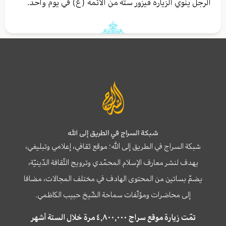
الرجل ينوي الزيارة فيزور ستة من الأئمة (ع) في يوم واحد.
شبكة السراج في الطريق إلى الله
شبكة السراج في الطريق إلى الله؛ موقع ثقافي، إعلامي وتبليغي،
يهدف لنشر معارف الإسلام المحمّدي وترويج الثّقافة الدّينيّة،
يضمّ بساتين من المحتوى الهادف في مختلف المجالات، مضافا
إلى محاضرات ومؤلّفات سماحة الشّيخ حبيب الكاظمي.
تمّت زيارة موقع سراج ٤,٨٠٠,٠٠٠ مرة خلال الستة أشهر