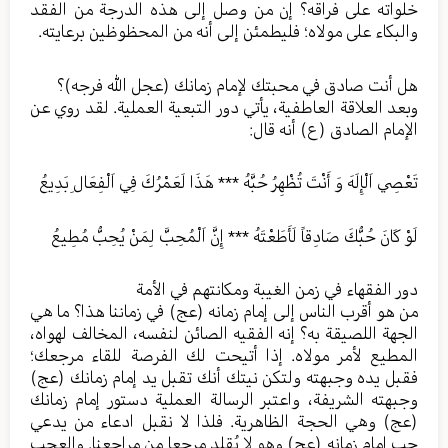
خلواته على فراقه؟ إن من وصل إلى هذه الدرجة من الفقد
والبكاء على مولاه؛ فليطمئن إلى أنه من المحظوظين برعايته.
هل أنت صادق في محبتك لإمام زمانك (عجل الله فرجه)؟
وبعد العلاقة العاطفية، يأتي دور التبعية العملية. لقد روي عن
الإمام الصادق (ع) أنه قال:
تَعْصِي اَلْإِلَهَ وَ أَنْتَ تُظْهِرُ حُبَّهُ *** هَذَا لَعَمْرُكَ فِي اَلْفِعَالِ بَدِيعُ
لَوْ كَانَ حُبُّكَ صَادِقاً لَأَطَعْتَهُ *** إِنَّ اَلْمُحِبَّ لِمَنْ يُحِبُّ مُطِيعُ
دور الفقهاء في زمن الغيبة ومكانتهم في الأمة
من هو أقرب الناس إلى إمام زمانه (عج) في زماننا هذا؟ ما هي
الجهة اللصيقة به؟ إنه الفقيه الصائن لنفسه، المخالف لهواه،
المطيع لأمر مولاه. إذا أتيحت لك الفرصة للقاء مرجعك؛
فقبل يده وجبهته ولتكن نيتك أنك تقبل يد إمام زمانك (عج)
وجبهته الشريفة، واعتبر الرسالة العملية دستور إمام زمانك
(عج) وهي الحجة الظاهرية. فلذا لا نقبل ادعاء من يدعي
حب إمام زمانه (عج) وهو لا يُقلد مرجعا من مراجعنا. والعجب