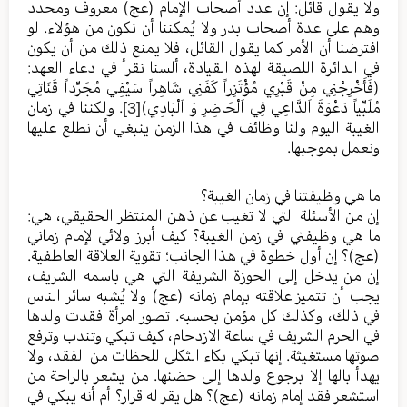
ولا يقول قائل: إن عدد أصحاب الإمام (عج) معروف ومحدد
وهم على عدة أصحاب بدر ولا يُمكننا أن نكون من هؤلاء. لو
افترضنا أن الأمر كما يقول القائل، فلا يمنع ذلك من أن يكون
في الدائرة اللصيقة لهذه القيادة، ألسنا نقرأ في دعاء العهد:
(فَأَخْرِجْنِي مِنْ قَبْرِي مُؤْتَزِراً كَفَنِي شَاهِراً سَيْفِي مُجَرِّداً قَنَاتِي
مُلَبِّياً دَعْوَةَ اَلدَّاعِي فِي اَلْحَاضِرِ وَ اَلْبَادِي)
[3]
. ولكننا في زمان
الغيبة اليوم ولنا وظائف في هذا الزمن ينبغي أن نطلع عليها
ونعمل بموجبها.
ما هي وظيفتنا في زمان الغيبة؟
إن من الأسئلة التي لا تغيب عن ذهن المنتظر الحقيقي، هي:
ما هي وظيفتي في زمن الغيبة؟ كيف أبرز ولائي لإمام زماني
(عج)؟ إن أول خطوة في هذا الجانب؛ تقوية العلاقة العاطفية.
إن من يدخل إلى الحوزة الشريفة التي هي باسمه الشريف،
يجب أن تتميز علاقته بإمام زمانه (عج) ولا يُشبه سائر الناس
في ذلك، وكذلك كل مؤمن بحسبه. تصور امرأة فقدت ولدها
في الحرم الشريف في ساعة الازدحام، كيف تبكي وتندب وترفع
صوتها مستغيثة. إنها تبكي بكاء الثكلى للحظات من الفقد، ولا
يهدأ بالها إلا برجوع ولدها إلى حضنها. من يشعر بالراحة من
استشعر فقد إمام زمانه (عج)؟ هل يقر له قرار؟ أم أنه يبكي في