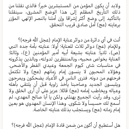
ولابد أن يكون المؤمن من المستبشرين خيراً؛ فالذي نقلنا من
ذلك التأريخ المظلم إلى هذا الوضع المشرق، سينقلنا
بالتأكيد إلى وضع أكثر إشراقا وإن أملنا بالنصر الإلهي المؤزر
برعايته (عج) أمل صادق قريب التحقق.
أنت في أي دائرة من دوائر عناية الإمام (عجل الله فرجه)؟
وللإمام (عج) دوائر ثلاث للعناية؛ أولا: عنايته بأمة جده النبي
(ص)، ثانيا: عنايته بشيعة أبيه أمير المؤمنين (ع)، وثالثا:
العناية بخواص محبيه، وبالمنتظرين لدولته، وبالذين يذكرونه
في مناسبات شتى كيوم الجمعة وعيدي الفطر والأضحى.
وهؤلاء المحبون لا ينسون إمام زمانهم (عج) ولا تكتمل
فرحتهم من دونه. فترى الناس في الأعياد يضحكون ويمرحون
ويلبسون الجديد وصاحبنا يأخذ زاوية قبل أن يلتقي بأهله
وعياله ويخاطب إمامه (عج) قائلا: عزيز علي أن أرى الخلق ولا
ترى، وقد رأيت الجميع يهنئني ولكن يا أبا صالح المهدي، لم
أسمع لك حسيساً ولا شكوى. وهذا الإنسان المهدوي هو بعين
إمام زمانه (عج) ويستجلب بذلك عنايته الخاصة.
هل أستطيع أن أكون من ضمن قادة الإمام (عجل الله فرجه)؟