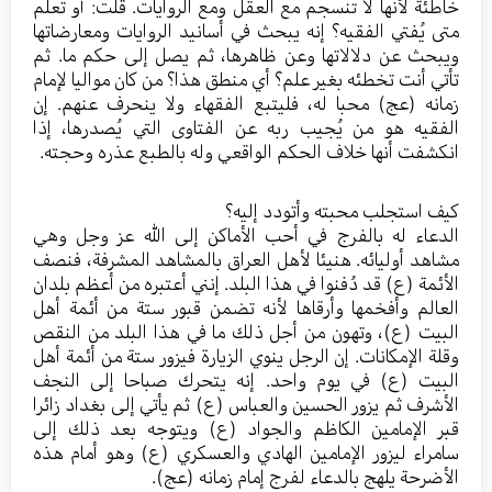
خاطئة لأنها لا تنسجم مع العقل ومع الروايات. قلت: أو تعلم
متى يُفتي الفقيه؟ إنه يبحث في أسانيد الروايات ومعارضاتها
ويبحث عن دلالاتها وعن ظاهرها، ثم يصل إلى حكم ما. ثم
تأتي أنت تخطئه بغير علم؟ أي منطق هذا؟ من كان مواليا لإمام
زمانه (عج) محبا له، فليتبع الفقهاء ولا ينحرف عنهم. إن
الفقيه هو من يُجيب ربه عن الفتاوى التي يُصدرها، إذا
انكشفت أنها خلاف الحكم الواقعي وله بالطبع عذره وحجته.
كيف استجلب محبته وأتودد إليه؟
الدعاء له بالفرج في أحب الأماكن إلى الله عز وجل وهي
مشاهد أوليائه. هنيئا لأهل العراق بالمشاهد المشرفة، فنصف
الأئمة (ع) قد دُفنوا في هذا البلد. إنني أعتبره من أعظم بلدان
العالم وأفخمها وأرقاها لأنه تضمن قبور ستة من أئمة أهل
البيت (ع)، وتهون من أجل ذلك ما في هذا البلد من النقص
وقلة الإمكانات. إن الرجل ينوي الزيارة فيزور ستة من أئمة أهل
البيت (ع) في يوم واحد. إنه يتحرك صباحا إلى النجف
الأشرف ثم يزور الحسين والعباس (ع) ثم يأتي إلى بغداد زائرا
قبر الإمامين الكاظم والجواد (ع) ويتوجه بعد ذلك إلى
سامراء ليزور الإمامين الهادي والعسكري (ع) وهو أمام هذه
الأضرحة يلهج بالدعاء لفرج إمام زمانه (عج).