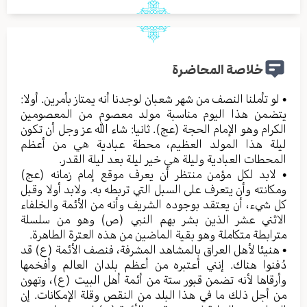
خلاصة المحاضرة
• لو تأملنا النصف من شهر شعبان لوجدنا أنه يمتاز بأمرين. أولا:
يتضمن هذا اليوم مناسبة مولد معصوم من المعصومين
الكرام وهو الإمام الحجة (عج). ثانيا: شاء الله عز وجل أن تكون
ليلة هذا المولد العظيم، محطة عبادية هي من أعظم
المحطات العبادية وليلة هي خير ليلة بعد ليلة القدر.
• لابد لكل مؤمن منتظر أن يعرف موقع إمام زمانه (عج)
ومكانته وأن يتعرف على السبل التي تربطه به. ولابد أولا وقبل
كل شيء، أن يعتقد بوجوده الشريف وأنه من الأئمة والخلفاء
الاثني عشر الذين بشر بهم النبي (ص) وهو من سلسلة
مترابطة متكاملة وهو بقية الماضين من هذه العترة الطاهرة.
• هنيئا لأهل العراق بالمشاهد المشرفة، فنصف الأئمة (ع) قد
دُفنوا هناك. إنني أعتبره من أعظم بلدان العالم وأفخمها
وأرقاها لأنه تضمن قبور ستة من أئمة أهل البيت (ع)، وتهون
من أجل ذلك ما في هذا البلد من النقص وقلة الإمكانات. إن