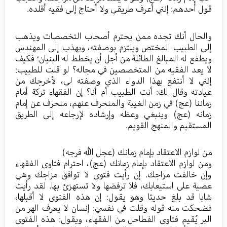
قول أحدهم: إنني أعرف طريقي ولا أحتاج إلى فقيه أقلده.
والحال أنك تجده ممن يحترم أصحاب التخصصات ويذهب
إلى الطبيب المختص ويلتزم بوصفته، ويهذب إلى المهندس
ويطفع له المبالغ الطائلة من أجل أن يخطط له البنيان؛ فكيف
لا يعد الفقيه من المتخصصين في مجاله؟ لو قلت للطبيب:
إنني لا أنتفع بهذا الدواء الذي وصفته لي، لأخرجك من
عيادته وقال لك: أنت الطبيب أم أنا؟ إن الفقهاء تركة أمام
زماننا (عج) في زمن الغيبة والمنحرف عنهم، منحرف عن إمام
زمانه (عج) وينبغي وعظه وإرشاده لإرجاعه إلى الطريق
المستقيم والمنهج القويم.
من لوازم الاعتقاد بإمام زمانك (عجل الله فرجه)
ومن لوازم الاعتقاد بإمام زمانك (عج)، احترام فتاوى الفقهاء
وإن خالفت مزاجك. إن رأيت فتوى لا توافق مزاجك وهي
عصية على استيعابك، فلا ترفضها ولا تستهزئ بها. لقد رأيت
شابا قد بلغ حديثا وهو يقول: إن هذه الفتوى لا أقبلها،
فضحكت منه قوله وقلت في نفسي: إنسان لا يعرف الهر من
البر يُقيم فتاوى الفطاحل من الفقهاء، ويقول: هذه الفتوى