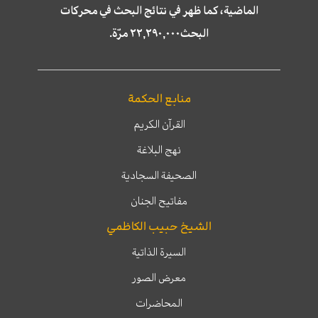
الماضية، كما ظهر في نتائج البحث في محركات
البحث٢٢,٢٩٠,٠٠٠ مرّة.
منابع الحكمة
القرآن الكريم
نهج البلاغة
الصحيفة السجادية
مفاتيح الجنان
الشيخ حبيب الكاظمي
السيرة الذاتية
معرض الصور
المحاضرات