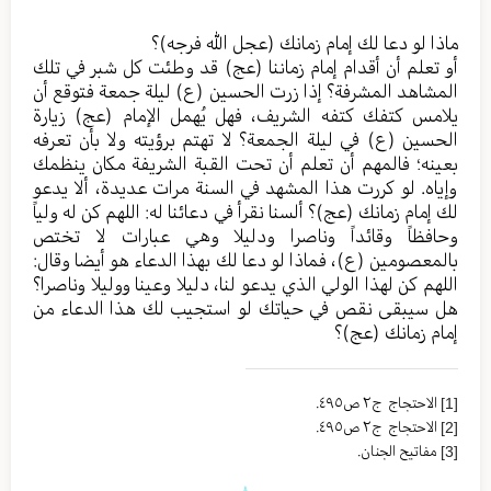
ماذا لو دعا لك إمام زمانك (عجل الله فرجه)؟
أو تعلم أن أقدام إمام زماننا (عج) قد وطئت كل شبر في تلك
المشاهد المشرفة؟ إذا زرت الحسين (ع) ليلة جمعة فتوقع أن
يلامس كتفك كتفه الشريف، فهل يُهمل الإمام (عج) زيارة
الحسين (ع) في ليلة الجمعة؟ لا تهتم برؤيته ولا بأن تعرفه
بعينه؛ فالمهم أن تعلم أن تحت القبة الشريفة مكان ينظمك
وإياه. لو كررت هذا المشهد في السنة مرات عديدة، ألا يدعو
لك إمام زمانك (عج)؟ ألسنا نقرأ في دعائنا له: اللهم كن له ولياً
وحافظاً وقائداً وناصرا ودليلا وهي عبارات لا تختص
بالمعصومين (ع)، فماذا لو دعا لك بهذا الدعاء هو أيضا وقال:
اللهم كن لهذا الولي الذي يدعو لنا، دليلا وعينا ووليلا وناصرا؟
هل سيبقى نقص في حياتك لو استجيب لك هذا الدعاء من
إمام زمانك (عج)؟
[1]
الاحتجاج ج٢ ص٤٩٥.
[2]
الاحتجاج ج٢ ص٤٩٥.
[3]
مفاتيح الجنان.