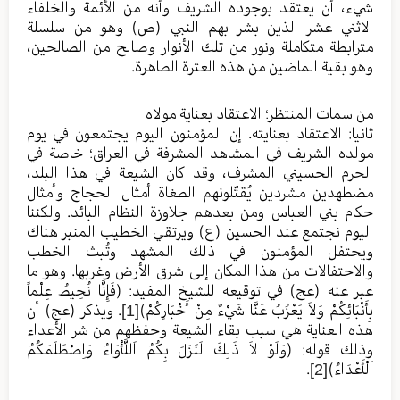
شيء، أن يعتقد بوجوده الشريف وأنه من الأئمة والخلفاء
الاثني عشر الذين بشر بهم النبي (ص) وهو من سلسلة
مترابطة متكاملة ونور من تلك الأنوار وصالح من الصالحين،
وهو بقية الماضين من هذه العترة الطاهرة.
من سمات المنتظر؛ الاعتقاد بعناية مولاه
ثانيا: الاعتقاد بعنايته. إن المؤمنون اليوم يجتمعون في يوم
مولده الشريف في المشاهد المشرفة في العراق؛ خاصة في
الحرم الحسيني المشرف، وقد كان الشيعة في هذا البلد،
مضطهدين مشردين يُقتّلونهم الطغاة أمثال الحجاج وأمثال
حكام بني العباس ومن بعدهم جلاوزة النظام البائد. ولكننا
اليوم نجتمع عند الحسين (ع) ويرتقي الخطيب المنبر هناك
ويحتفل المؤمنون في ذلك المشهد وتُبث الخطب
والاحتفالات من هذا المكان إلى شرق الأرض وغربها. وهو ما
عبر عنه (عج) في توقيعه للشيخ المفيد: (فَإِنَّا نُحِيطُ عِلْماً
بِأَنْبَائِكُمْ وَلاَ يَعْزُبُ عَنَّا شَيْءٌ مِنْ أَخْبَارِكُمْ)
[1]
. ويذكر (عج) أن
هذه العناية هي سبب بقاء الشيعة وحفظهم من شر الأعداء
وذلك قوله: (وَلَوْ لاَ ذَلِكَ لَنَزَلَ بِكُمُ اَللَّأْوَاءُ وَاِصْطَلَمَكُمُ
اَلْأَعْدَاءُ)
[2]
.