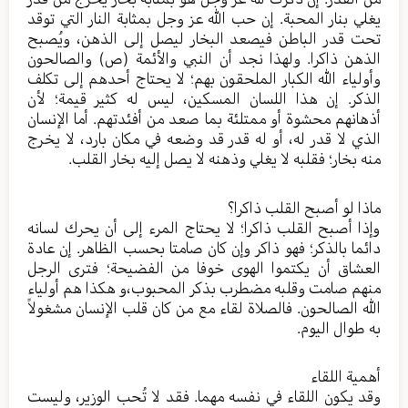
يغلي بنار المحبة. إن حب الله عز وجل بمثابة النار التي توقد
تحت قدر الباطن فيصعد البخار ليصل إلى الذهن، ويُصبح
الذهن ذاكرا. ولهذا نجد أن النبي والأئمة (ص) والصالحون
وأولياء الله الكبار الملحقون بهم؛ لا يحتاج أحدهم إلى تكلف
الذكر. إن هذا اللسان المسكين، ليس له كثير قيمة؛ لأن
أذهانهم محشوة أو ممتلئة بما صعد من أفئدتهم. أما الإنسان
الذي لا قدر له، أو له قدر قد وضعه في مكان بارد، لا يخرج
منه بخار؛ فقلبه لا يغلي وذهنه لا يصل إليه بخار القلب.
ماذا لو أصبح القلب ذاكرا؟
وإذا أصبح القلب ذاكرا؛ لا يحتاج المرء إلى أن يحرك لسانه
دائما بالذكر؛ فهو ذاكر وإن كان صامتا بحسب الظاهر. إن عادة
العشاق أن يكتموا الهوى خوفا من الفضيحة؛ فترى الرجل
منهم صامت وقلبه مضطرب بذكر المحبوب،و هكذا هم أولياء
الله الصالحون. فالصلاة لقاء مع من كان قلب الإنسان مشغولاً
به طوال اليوم.
أهمية اللقاء
وقد يكون اللقاء في نفسه مهما. فقد لا تُحب الوزير، وليست