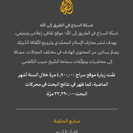
شبكة السراج في الطريق إلى الله
شبكة السراج في الطريق إلى الله؛ موقع ثقافي، إعلامي وتبليغي،
يهدف لنشر معارف الإسلام المحمّدي وترويج الثّقافة الدّينيّة،
يضمّ بساتين من المحتوى الهادف في مختلف المجالات، مضافا
إلى محاضرات ومؤلّفات سماحة الشّيخ حبيب الكاظمي.
تمّت زيارة موقع سراج ٤,٨٠٠,٠٠٠ مرة خلال الستة أشهر
الماضية، كما ظهر في نتائج البحث في محركات
البحث٢٢,٢٩٠,٠٠٠ مرّة.
منابع الحكمة
القرآن الكريم