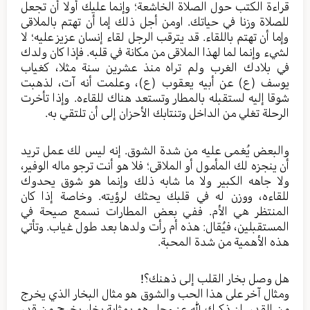
قراءة الكتب حول الصلاة الخاشعة؛ وإنما عليك أولا أن تجعل
للصلاة وزنا في حياتك. اومن أجل ذلك إما أن تهتم بالملاقى
وإما أن تهتم باللقاء. قد يترقب الرجل لقاء إنسان عزيز عليه؛ لا
لشيء وإنما لما لهذا الملاقى من مكانة في قلبه. فإذا كان ولدك
في بلادك الغرب ولم تراه منذ عشرين سنة مثلا، كغياب
يوسف (ع) عن أبيه يعقوب (ع)، وعلمت أنه آت، لذهبت
شوقا إليه لستقبله بالمطار وتستعد هناك للقاءه. وإذا تأخرت
الرحلة تغلي من الداخل وتنتابك الأحزان إلى أن تلتقي به.
والبعض يُغمى عليه من شدة الشوق. إنه ليس لك عمل تريد
أن ينجزه لك المأمول أو الملاقى؛ فلا هو أنت ترجو ماله الوفير،
ولا جاهه الكبير ولا ما شابه ذلك وإنما هو شوق يحدوك
للقاءه، ووزن له في قلبك يحثك لرؤيته. وخاصة إذا كان
المنتظر هي الأم. ففي بعض المطارات نسمع صيحة في
المستقبلين، فيُقال: هذه أم رأت ولدها بعد طول غياب. وتأتي
هذه الأهمية من شدة المحبة.
هل وصل بخار القلب إلى ذهنك؟!
ومثال آخر على هذا الحب والشوق هو مثال البخار الذي يخرج
من القدر. إن ذكرك لله عز وجل هو بمثابة بخار يخرج من قدر