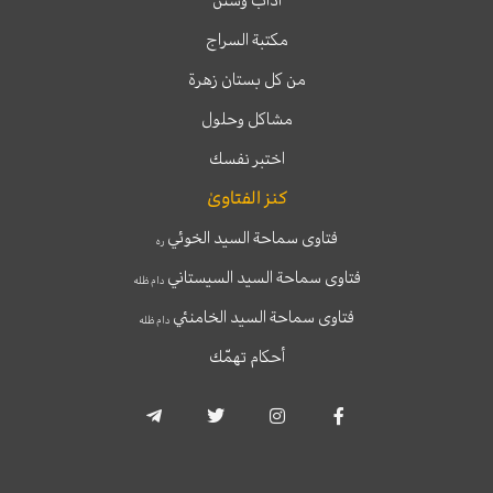
مكتبة السراج
من كل بستان زهرة
مشاكل وحلول
اختبر نفسك
كنز الفتاوىٰ
فتاوى سماحة السيد الخوئي
ره
فتاوى سماحة السيد السيستاني
دام ظله
فتاوى سماحة السيد الخامنئي
دام ظله
أحكام تهمّك
T
T
I
F
e
w
n
a
l
i
s
c
e
t
t
e
g
t
a
b
r
e
g
o
a
r
r
o