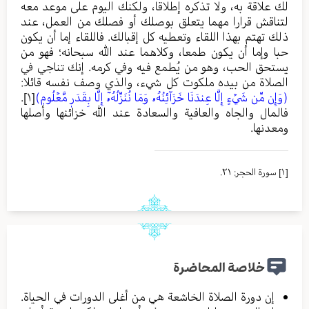
لك علاقة به، ولا تذكره إطلاقا، ولكنك اليوم على موعد معه
لتناقش قرارا مهما يتعلق بوصلك أو فصلك من العمل، عند
ذلك تهتم بهذا اللقاء وتعطيه كل إقبالك. فاللقاء إما أن يكون
حبا وإما أن يكون طمعا، وكلاهما عند الله سبحانه؛ فهو من
يستحق الحب، وهو من يُطمع فيه وفي كرمه. إنك تناجي في
الصلاة من بيده ملكوت كل شيء، والذي وصف نفسه قائلا:
(وَإِن مِّن شَيۡءٍ إِلَّا عِندَنَا خَزَآئِنُهُۥ وَمَا نُنَزِّلُهُۥٓ إِلَّا بِقَدَرٖ مَّعۡلُومٖ)
[١]
.
فالمال والجاه والعافية والسعادة عند الله خزائنها وأصلها
ومعدنها.
[١]
سورة الحجر: ٢١.
خلاصة المحاضرة
إن دورة الصلاة الخاشعة هي من أغلى الدورات في الحياة.