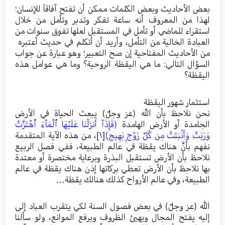
بعض الأحاديث وبعض الكلمات ممكن أن تفتح آفاقاً للإنسان؛
لهذا من المعروف أنه ساعة تفكر وتدبر وتأمل من خلال
استقراء للماضي أو تأمل في المستقبل لعلها تفوق سنوات من
العبادة الخالية من التأمل، وأريد أن أتكلم في حديث أعتبره
من الأحاديث المفتاحية إن صح التعبير؛ وهو عبارة عن جواب
السؤال التالي: ما هي اليقظة الروحية؟ وما هي عوامل هذه
اليقظة؟
استثمار شهور اليقظة
نحن نلاحظ بأن الله (عز وجلّ) يبعث الحياة في الأرض
الجامدة أو الأرض الهامدة
(
فَإِذَآ أَنزَلۡنَا عَلَيۡهَا ٱلۡمَآءَ ٱهۡتَزَّتۡ
وَرَبَتۡ وَأَنۢبَتَتۡ مِن كُلِّ زَوۡجِۭ بَهِيجٖ
)
[١]
، من هذه الآية المتقدمة
نفهم بأنَّ هناك يقظة في عالم الطبيعة، ففي فصل الربيع
نلاحظ بأن الأرض تستقبل البذرة وبرعاية مختصرة أو معتدة
بها نلاحظ بأن الأرض تعطي بركاتها إذن هناك يقظة في عالم
الطبيعة، وفي عالم الأرواح كذلك هنالك يقظة…
الله (عز وجلّ) في بعض فصول السنة لكي يتقرب العباد إلى
إليه يفتح المجال ويهيئ الظروف ويرفع الموانع، ولو سألنا