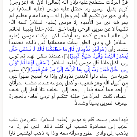
فإنّ البركات ستنفتح عليه بإذن الله (تعالى)؛ لأنَّ الله (عز وجل)
كريم يقبل اليسير وما حصّل عليه موسى (عليه السلام) في
وادي طور من تكليم الله (عز وجل) له – وهذا مقام عظيم لم
يمر فيه نبي من الأنبياء إلا موسى (عليه السلام) كلمه الله
تكليماً لا عن طريق الوحي وإنما خلق الكلام خلقاً ونبينا الخاتم
في عالم المعراج كلمه ربه أيضاً- لكن بركات موسى (عليه
السلام) في وادي الطور بدأت مقدماتها قبل ذلك، تحديداً
عندما رأى
(امْرَأَتَيْنِ تَذُودَانِ قَالَ مَا خَطْبُكُمَا قَالَتَا لَا نَسْقِي حَتَّى
يُصْدِرَ الرِّعَاءُ وَأَبُونَا شَيْخٌ كَبِيرٌ)
[٦]
، عندئذ سقى لهما ثم تولى
إلى الظل ماذا قال موسى (عليه السلام)
( َسَقَى لَهُمَا ثُمَّ تَوَلَّى
إِلَى الظِّلِّ فَقَالَ رَبِّ إِنِّي لِمَا أَنْزَلْتَ إِلَيَّ مِنْ خَيْرٍ فَقِيرٌ)
[٧]
، سقى
شربة من الماء دلواً لابنتين تذودان وإذا به أصبح صهراً لنبي
من أنبياء الله وهو شعيب، وأكمل بطولته عندما مشت المرأتان
أو إحداهما أمامه فقال: ارجعا إلى الخلف لئلا أنظر إلى خلف
النساء، كانت المرأة من خلفه تتكلم أو ترمي أمامه بالحجارة
ليعرف الطريق يميناً وشمالاً.
فهذا عمل بسيط قام به موسى (عليه السلام)، انتقل من شاب
أعزب إلى مصاهرة شعيب في كنف ذلك النبي ثم إذا به
يذهب إلى وادي الطور وامرأته معه وإذا به ذهب ليقتبس ناراً