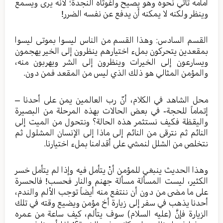
أمامه تأتي نحوه وهو يصيح واغوثاه النجدة؛ لأنه يرى ويسمع
وينظر ولكنه لا يمكنه أن يدفع عن نفسه الضرر!
القسم السادس: وهذا القسم من الناس ليسوا بموتى ليسوا
بمقعدين يتحركون بملء اختيارهم ينظرون إلى الخير يهجمون
ويسارعون إلى الخيرات وينظرون إلى الشر ويهربون منه،
والمؤمن المثالي هو ذلك الذي ليس من المقعد فمن دون.
محل الشاهد في الكلام، أنّ رب العالمين يمن على أحدنا –
إتماماً للحجة- في بعض الحالات بهذه المرحلة من البصيرة
واليقظة فكيف نستثمر هذه الحالة؟ ونتحول من الميت إلى
النائم ثم نترقى من النائم إلى ماذا إلى الإنسان المشلول ثم
نتخلص من الشلل لنمشي على أقدامنا بملء اختيارنا.
وهذا الحديث ينبغي للمؤمن أنْ يتأمل فيه وإذا لم يتأمل خسر
الكثير، ليست المسألة مسألة جهنم والنار فحسب! فالحسرة
على ما مضى من دون أن ننتفع منه أيضاً توجب الألم والندم،
أحدنا يذهب في سفر إلى زيارة أخ مؤمن ويضيع وقته في تلك
الزيارة فإنَّ (عليه السلام) سوف يتألم، كيف ساعة من عمره