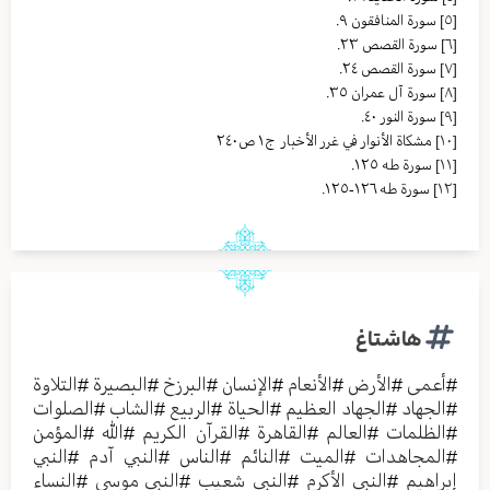
[٥]
سورة المنافقون ٩.
[٦]
سورة القصص ٢٣.
[٧]
سورة القصص ٢٤.
[٨]
سورة آل عمران ٣٥.
[٩]
سورة النور ٤٠.
[١٠]
مشکاة الأنوار في غرر الأخبار ج١ ص٢٤٠
[١١]
سورة طه ١٢٥.
[١٢]
سورة طه ١٢٦-١٢٥.
هاشتاغ
#
أعمى
#
الأرض
#
الأنعام
#
الإنسان
#
البرزخ
#
البصيرة
#
التلاوة
#
الجهاد
#
الجهاد العظيم
#
الحياة
#
الربيع
#
الشاب
#
الصلوات
#
الظلمات
#
العالم
#
القاهرة
#
القرآن الكريم
#
الله
#
المؤمن
#
المجاهدات
#
الميت
#
النائم
#
الناس
#
النبي آدم
#
النبي
إبراهيم
#
النبي الأكرم
#
النبي شعيب
#
النبي موسى
#
النساء