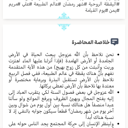
#
اليقظة الروحية
#
شهر رمضان
#
عالم الطبيعة
#
علي
#
مريم
#
يمن
#
يوم القيامة
خلاصة المحاضرة
نحن نلاحظ بأن الله عزوجل يبعث الحياة في الأرض
الجامدة أو الأرض الهامدة (فإذا أنزلنا عليها الماء اهتزت
وربت وأنبتت من كل زوج بهيج) من هذه الآية المتقدمة
نفهم بأنَّ هناك يقظة في عالم الطبيعة، ففي فصل الربيع
نلاحظ بأن الأرض تستقبل البذرة وبرعاية مختصرة أو
معتدة بها نلاحظ بأن الأرض تعطي بركاتها.
الله عزوجل في بعض فصول السنة لكي يتقرب العباد إلى
إليه يفتح المجال ويهيئ الظروف ويرفع الموانع ولو سألنا
عبدا منصفاً هل هنالك نسبة بين أول يوم من شوال وبين
آخر يوم من شهر رمضان؟ قطعاً سيكون جوابه بالنفي إذ لا
نسبة هناك أبداً
ولينظر الإنسان إلى حركة المجتمع يجد الناس حوله على