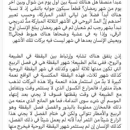
عبدا منصفاً هل هنالك نسبة بين أول يوم من شوال وبين آخر
يوم من شهر رمضان؟ قطعاً سيكون جوابه بالنفي إذ لا نسبة
هناك أبداً فضلاً عن ليالي القدر المباركة، وحسب تعبير
أحدهم إنَّ المدَّ الروحي في الأشهر الثلاثة المباركة مدُّ تدريجي
نبدأ بشهر رجب ثم شعبان ثم في شهر رمضان يبلغ الإنسان أوج
الرقي، وإذا به في عشية وضحاها هناك هبوط فجائي!!
ويعيش الإنسان بعدها في شهر ليست فيه بركات تلك الأشهر.
إذن يتفق هناك تشابه وإرتباط بين اليقظة في الطبيعة
والروح، ففي عالم الطبيعة؛ شهور اليقظة هي في فصل الربيع
التي تكون مدتها ثلاثة أشهر، وكذلك في شهر اليقظة الروحية
كذلك شهور ثلاث، فهذه اليقظة المكتسبة في الواقع نعمة
كبيرة لا بدّ من استثمار هذه النعمة وإلا هذه البركات تذهب
هباءً منثورا، فالمزارع الكسول الذي لا يستثمر وقت ويتفاعل
مع الطبيعة في وقت يقظتها فسوف لا يجني بعد إنتهاء
الموسم أي شيء سوى الندامة، فما هو المانع الذي منعه من
ذلك فالمخازن مملوءة بالبذور والفصل فصل اليقظة وهو
الربيع والأمطار تتوالى ولكن في ختام الفصل لا يجني هذا
الزارع شيئاً من الثمر أبداً لأنه لم يعمل شيئاً في ذلك الفصل،
كذلك الإنسان إن لم يستثمر شهور اليقظة الروحية فيخرج منها