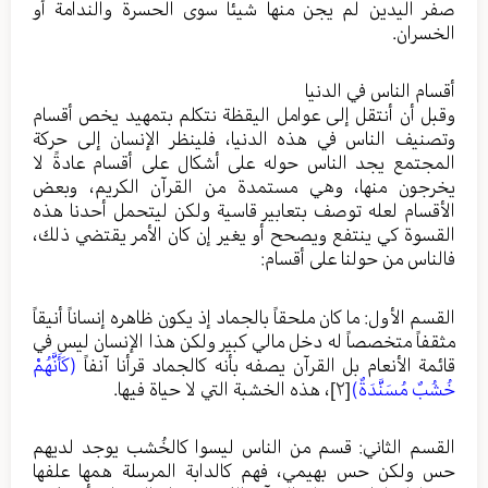
صفر اليدين لم يجن منها شيئا سوى الحسرة والندامة أو
الخسران.
أقسام الناس في الدنيا
وقبل أن أنتقل إلى عوامل اليقظة نتكلم بتمهيد يخص أقسام
وتصنيف الناس في هذه الدنيا، فلينظر الإنسان إلى حركة
المجتمع يجد الناس حوله على أشكال على أقسام عادةً لا
يخرجون منها، وهي مستمدة من القرآن الكريم، وبعض
الأقسام لعله توصف بتعابير قاسية ولكن ليتحمل أحدنا هذه
القسوة كي ينتفع ويصحح أو يغير إن كان الأمر يقتضي ذلك،
فالناس من حولنا على أقسام:
القسم الأول: ما كان ملحقاً بالجماد إذ يكون ظاهره إنساناً أنيقاً
مثقفاً متخصصاً له دخل مالي كبير ولكن هذا الإنسان ليس في
قائمة الأنعام بل القرآن يصفه بأنه كالجماد قرأنا آنفاً
(كَأَنَّهُمْ
خُشُبٌ مُسَنَّدَةٌ)
[٢]
، هذه الخشبة التي لا حياة فيها.
القسم الثاني: قسم من الناس ليسوا كالخُشب يوجد لديهم
حس ولكن حس بهيمي، فهم كالدابة المرسلة همها علفها