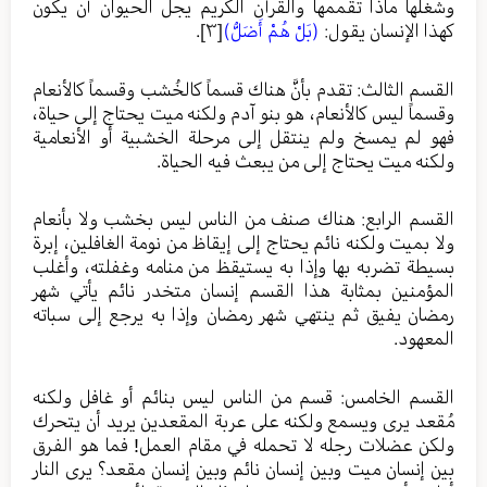
وشغلها ماذا تقممها والقرآن الكريم يجل الحيوان أن يكون
كهذا الإنسان يقول:
(بَلْ هُمْ أَضَلُّ)
[٣]
.
القسم الثالث: تقدم بأنَّ هناك قسماً كالخُشب وقسماً كالأنعام
وقسماً ليس كالأنعام، هو بنو آدم ولكنه ميت يحتاج إلى حياة،
فهو لم يمسخ ولم ينتقل إلى مرحلة الخشبية أو الأنعامية
ولكنه ميت يحتاج إلى من يبعث فيه الحياة.
القسم الرابع: هناك صنف من الناس ليس بخشب ولا بأنعام
ولا بميت ولكنه نائم يحتاج إلى إيقاظ من نومة الغافلين، إبرة
بسيطة تضربه بها وإذا به يستيقظ من منامه وغفلته، وأغلب
المؤمنين بمثابة هذا القسم إنسان متخدر نائم يأتي شهر
رمضان يفيق ثم ينتهي شهر رمضان وإذا به يرجع إلى سباته
المعهود.
القسم الخامس: قسم من الناس ليس بنائم أو غافل ولكنه
مُقعد يرى ويسمع ولكنه على عربة المقعدين يريد أن يتحرك
ولكن عضلات رجله لا تحمله في مقام العمل! فما هو الفرق
بين إنسان ميت وبين إنسان نائم وبين إنسان مقعد؟ يرى النار