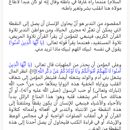
السلام) عندما رآه غارقاً في باطله وقال إنه لو كان عبداً لأطاع
مولاه هنا انقلب بشر وتغير باطنه.
المقصود من التدبر هو أنْ يحاول الإنسان أن يصل إلى النقطة
التي يمكن أن تغيَّر له مجرى الحياة، ومن مواطن التدبر تلاوة
القرآن الكريم، فينبغي للمؤمن أن يقرأ القرآن تلاوة المريض،
تلاوة المستفيد، فعندما يقرأ قوله تعالى:
(يَا أَيُّهَا الَّذِينَ آمَنُوا)
يقول في نفسه لبيك اللهم لبيك ماذا تريد مني.
وعلى المؤمن أن يحذر من الملهيات قال تعالى:
(يَا أَيُّهَا الَّذِينَ
آمَنُوا لَا تُلْهِكُمْ أَمْوَالُكُمْ وَلَا أَوْلَادُكُمْ عَنْ ذِكْرِ اللَّهِ)
[٥]
، انظر المال
يشغل بني آدم والولد يشغله أيضاً، فلينظر المؤمن إلى شغاف
القلب وزواياه الخفية هذه الزوايا يملأها حب من؟ حب الله
(تبارك وتعالى) أو حب الرسول (صلى الله عليه وآله)، أو أنّ
هنالك حباً آخر يشغف قلبه وهو؛ هذا المتاع الزائل بدءاً
بالأحياء والأشياء فينبغي للإنسان أن يكون يقظاً وملتفتاً إلى
هذه النقطة من الانتباه والتدبر في أفعاله وأعماله كتلاوة
القرآن أو في أعقاب الصلوات الواجبة أو في مجالس الوعظ
والإرشاد أو في قراءة الكتب فليحاول أن يصل أحدنا إلى هذه
النقطة من الوعي.