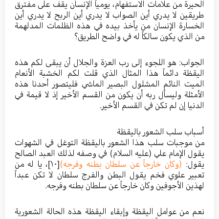
الحيرة من علامات الاستفهام، يومياً الإنسان يقف على مفترق
طريقين لا يدري أين الصواب لا يدري أين الربح لا يدري أين
الخسارة الإنسان من يأخذ بيده في هذه الظلمات المدلهمة
من الذي يكون سالكاً له في واضح الطريق؟
الجواب: هو اللجوء إلى رب العزة والجلال أن يبقى لكم هذه
اليقظة دائماً هذا المثال الذي قلت لكم الخشبة الأنعام
الميت النائم المشلول البصير الماشي فليتصور أحدنا هذه
الأمثلة وليسأل ربه أن يكون من القسم الأخير إذ لا قيمة في
الدنيا إن لم تكن في القسم الأخير.
أسباب سلب الشعور باليقظة
من موجبات سلب هذا الشعور باليقظة التوغل في الشهوات
يقول الإمام علي (عليه السلام) في وصفه لذلك العبد الصالح
يقول:
(وكان خارجاً عن سلطان بطنه وفرجه)
[١٠]
، يا له من
تعبير علوي فخم يقول البطن والفرج سلطان لا تكن عبداً
لهذين الأجوفين وكان خارجاً عن سلطان بطنه وفرجه.
نعم من عوامل اليقظة وإبقاء اليقظة هذه الحالة الشعورية