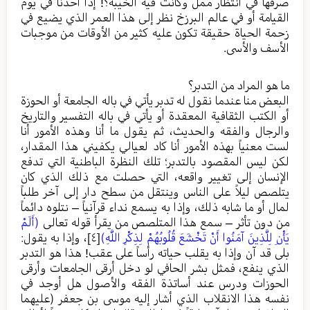
صرفها في انتظار ممل وكانت فيه الخيبة؟! إذا أحدنا في يوم
القيامة أو في عالم البرزخ نظر إلى هذا العمر الذي يضيع في
زحمة الحياة حقيقة تكون عليه كثير من الأوقات من موجبات
الأسف والأسى.
ما هو المراد من التدبر؟
البعض منا عندما نقول له تدبر يأتي في باله الجامعة أو الحوزة
أو الكتب الثقافية المعقدة أو يأتي في باله التفسير والتاريخ
والرجال والفقه والحديث، ثم يقول ما أنا وهذه الأمور أنا
لست معنياً بهذه الأمور أنا كاد لعيالي يكفيني هذا المقدار،
لكن ليس المقصود بالتدبر؛ تلك النظرة الباطنية التي تدفع
الإنسان إلى تغيير واقعه، التي حصلت مع ذلك الذي كان
يتلصص ليلاً على الناس وينتقل من سطح دار إلى آخر طلباً
لمال أو ما شابه ذلك، وإذا به يسمع نداء قرآنياً – نتلوه دائماً
من دون تأثر – سمع هذا المتلصص من يقرأ قوله تعالى
(أَلَمْ
يَأْنِ لِلَّذِينَ آمَنُوا أَنْ تَخْشَعَ قُلُوبُهُمْ لِذِكْرِ اللَّهِ)
[٤]
، وإذا به يقول:
بلى قد آن وإذا به يقلب حياته رأساً على عقب! هذا هو التدبر
الذي ينفع، فمثل بشر الحافي لو دخل أرقى الجامعات وأرقى
الحوزات ودرس عند أساتذة الفقه والأصول هل أوجد في
نفسه هذا الانقلاب الذي أشار إليه موسى بن جعفر (عليهما