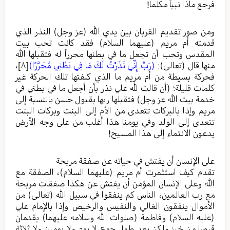
فرجع ماذا نبياً مكلما!
ومن صور تقديم القربان بين يدي الله (عز وجل) النذر الذي
قدمته أم مريم (عليهما السلام) فقد كانت تحب بيت
المقدس وتحب أن تجعل ما في بطنها محرراً له فتقبلها الله
منها قال (تعالى):
(رَبِّ إِنِّي نَذَرْتُ لَكَ مَا فِي بَطْنِي مُحَرَّرًا)
[٨]
،
فحركة بسيطة من أم مريم ما الذي كلفتها تلك الحركة غير
كلمات قليلة؛ (أن قالت لله علي نذر بأن أجعل ما في بطني في
خدمة بيت الله عز وجل) فتقبلها ربها بقبول حسن بالنسبة إلى
مريم وإذا بالبركات تتعدى من الأم إلى البنت وبركات البنت
تتعدى إلى الولد وفي يومنا هذا أغلب من على وجه الأرض
يدعون الانتماء إلى هذا المسيح!
على الإنسان أن يفتش في حياته عن صفقة مربحة
تقدم كيف استثمرت أم مريم (عليهما السلام)، الصفقة مع
الله وعلى الإنسان المؤمن أن يفتش عن هكذا صفقات مربحة
مع رب العالمين، الناس كم ينفقوا في سبيل الله (تعالى) من
الأموال ينفقون الغالي والنفيس والرخيص وإذا بالإمام علي
(عليه السلام) وفاطمة (صلوات الله وسلامه عليهما) يقدمان
قرصا من خبز ولكن بعد طول جوع لا يوم ولا يومين ولا ثلاثة