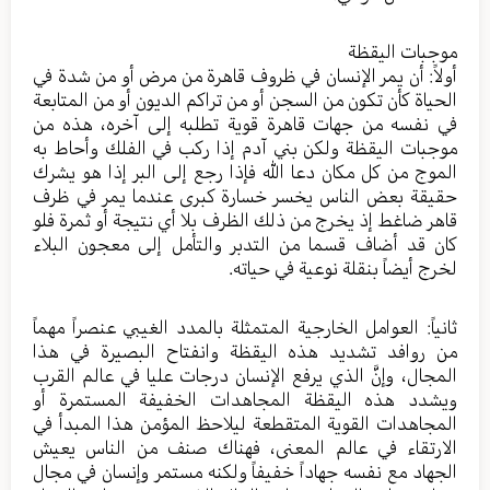
موجبات اليقظة
أولاً: أن يمر الإنسان في ظروف قاهرة من مرض أو من شدة في
الحياة كأن تكون من السجن أو من تراكم الديون أو من المتابعة
في نفسه من جهات قاهرة قوية تطلبه إلى آخره، هذه من
موجبات اليقظة ولكن بني آدم إذا ركب في الفلك وأحاط به
الموج من كل مكان دعا الله فإذا رجع إلى البر إذا هو يشرك
حقيقة بعض الناس يخسر خسارة كبرى عندما يمر في ظرف
قاهر ضاغط إذ يخرج من ذلك الظرف بلا أي نتيجة أو ثمرة فلو
كان قد أضاف قسما من التدبر والتأمل إلى معجون البلاء
لخرج أيضاً بنقلة نوعية في حياته.
ثانياً: العوامل الخارجية المتمثلة بالمدد الغيبي عنصراً مهماً
من روافد تشديد هذه اليقظة وانفتاح البصيرة في هذا
المجال، وإنَّ الذي يرفع الإنسان درجات عليا في عالم القرب
ويشدد هذه اليقظة المجاهدات الخفيفة المستمرة أو
المجاهدات القوية المتقطعة ليلاحظ المؤمن هذا المبدأ في
الارتقاء في عالم المعنى، فهناك صنف من الناس يعيش
الجهاد مع نفسه جهاداً خفيفاً ولكنه مستمر وإنسان في مجال