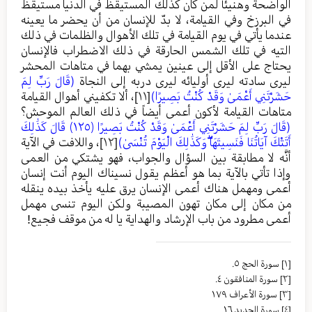
الواضحة وهنيئاً لمن كان كذلك المستيقظ في الدنيا مستيقظ
في البرزخ وفي القيامة، لا بدّ للإنسان من أن يحضر ما يعينه
عندما يأتي في يوم القيامة في تلك الأهوال والظلمات في ذلك
التيه في تلك الشمس الحارقة في ذلك الاضطراب فالإنسان
يحتاج على الأقل إلى عينين يمشي بهما في متاهات المحشر
ليرى سادته ليرى أوليائه ليرى دربه إلى النجاة
(قَالَ رَبِّ لِمَ
حَشَرْتَنِي أَعْمَىٰ وَقَدْ كُنْتُ بَصِيرًا)
[١١]
، ألا تكفيني أهوال القيامة
متاهات القيامة لأكون أعمى أيضاً في ذلك العالم الموحش؟
(قَالَ رَبِّ لِمَ حَشَرْتَنِي أَعْمَىٰ وَقَدْ كُنْتُ بَصِيرًا
﴿١٢٥﴾
قَالَ كَذَٰلِكَ
أَتَتْكَ آيَاتُنَا فَنَسِيتَهَا ۖوَكَذَٰلِكَ الْيَوْمَ تُنْسَىٰ
)
[١٢]
، واللافت في الآية
أنَّه لا مطابقة بين السؤال والجواب، فهو يشتكي من العمى
وإذا تأتي بالآية بما هو أعظم يقول نسيناك اليوم أنت إنسان
أعمى ومهمل هناك أعمى الإنسان يرق عليه يأخذ بيده ينقله
من مكان إلى مكان تهون المصيبة ولكن اليوم تنسى مهمل
أعمى مطرود من باب الإرشاد والهداية يا له من موقف فجيع!
[١]
سورة الحج ٥.
[٢]
سورة المنافقون ٤.
[٣]
سورة الأعراف ١٧٩
[٤]
سورة الحديد ١٦.