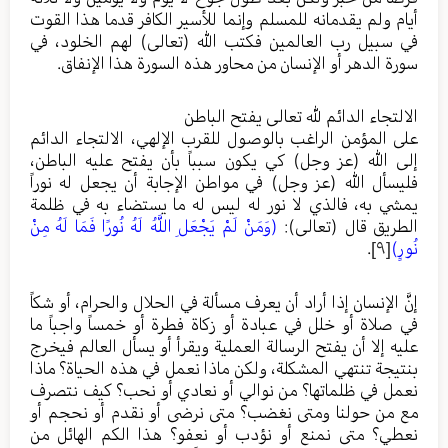
أيام ولم يقدمانه للمسلم وإنما للأسير الكافر قدما هذا القوت
في سبيل رب العالمين فكتب الله (تعالى) لهم الخلود، في
سورة الدهر أو الإنسان من محاور هذه السورة هذا الإنفاق.
الالتجاء الدائم لله تعالى يفتح الباطن
على المؤمن الراغب بالوصول للقرب الإلهي، الالتجاء الدائم
إلى الله (عز وجل) كي يكون سبباً بأن يفتح عليه الباطن،
فليسأل الله (عز وجل) في مواطن الإجابة أن يجعل له نوراً
يمشي به، فالذي لا نور له ليس له ما يستضاء به في ظلمة
الطريق قال (تعالى):
(وَمَنْ لَمْ يَجْعَلِ اللَّهُ لَهُ نُورًا فَمَا لَهُ مِنْ
نُورٍ)
[٩]
.
إنَّ الإنسان إذا أراد أن يعرف مسألة في الحلال والحرام، أو شكاً
في صلاة أو خلل في عبادة أو زكاة فطرة أو خمساً واجباً ما
عليه إلا أن يفتح الرسالة العملية ويقرأ أو يسأل العالم فيخرج
بنتيجة تنتهي المشكلة، ولكن ماذا نعمل في هذه الحياة؟ ماذا
نعمل في ظلماتها؟ من نوالي أو نعادي أو نحب؟ كيف نتصرف
مع من حولنا ومتى نغضب؟ متى نرضى أو نقدم أو نحجم أو
نعطي؟ متى نمنع أو نؤدب أو نعفو؟ هذا الكم الهائل من