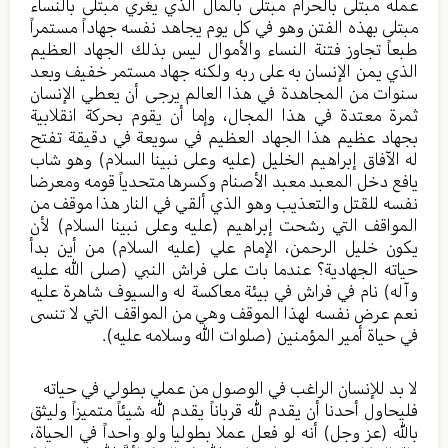
عمله مبتلى بالحرام مبتلى بالمال الذي يغري مبتلى بالنساء
مبتلى بهذه الفتن وهو في كل يوم يجاهد نفسه جهاداً مستمراً
طبعاً تجاوز فتنة النساء والأموال ليس بذلك الجهاد العظيم
الذي يمن الإنسان به على ربه ولكنه جهاد مستمر خفيف وبعد
سنوات من المجاهدة في هذا العالم يرجى أن يعطي الإنسان
ثمرة معتدة في هذا المجال، وإما أن يقوم بحركة انقلابية
بجهاد عظيم هذا الجهاد العظيم في سويعة في دقيقة تفتح
له الآفاق إبراهيم الخليل (عليه وعلى نبينا السلام) وهو شاب
يافع دخل المعبد معبد الأصنام وكسرها متحدياً قومه ومعرضا
نفسه للقتل والتعذيب وهو الذي ألقي في النار هذا موقف من
المواقف التي رشحت إبراهيم (عليه وعلى نبينا السلام) لأن
يكون خليل الرحمن، الإمام علي (عليه السلام) من أين بدأ
حياته الجهادية؟ عندما بات على فراش النبي (صلى الله عليه
وآله) نام في فراش في بيئة معاكسة له والسيوف شاهرة عليه
نعم عرض نفسه لهذا الموقف وهي من المواقف التي لا تنسى
في حياة أمير المؤمنين (صلوات الله وسلامه عليه).
لا بد للإنسان الراغب في الوصول من عملي بطولي في حياته
فليحاول أحدنا أن يقدم لله قرباناً يقدم لله شيئاً متميزاً وليثق
بالله (عز وجل) أنه لو فعل عملا بطوليا ولو واحداً في الحياة،