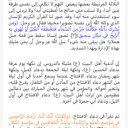
الثلاثة المرتبطة بعضها ببعض: اللهم لا تكلني إلى نفسي طرفة
عين أبدا، ولا تسلب مني صالح ما أعطيتني أبدا ولا تردني إلى
سوء استنقذتني منه أبدا. وقد صور لنا القرآن الكريم الإنسان
الذي وكله الله إلى نفسه تصويرا مخيفا فقال عز وجل:
(وَمَن
يُشۡرِكۡ بِٱللَّهِ فَكَأَنَّمَا خَرَّ مِنَ ٱلسَّمَآءِ فَتَخۡطَفُهُ ٱلطَّيۡرُ أَوۡ تَهۡوِي بِهِ
ٱلرِّيحُ فِي مَكَانٖ سَحِيقٖ)
[٢]
. تصور إنسانا سقط من قمة جبل
هملايا؛ هل يبقى منه شيء؟ سل الله عز وجل أن يمن عليك
بهذه الإدارة وبهذا التسديد.
إن أدعية أهل البيت (ع) مليئة بالدروس. إن نكهة يوم عرفة
بدعاء الحسين (ع)، ونكهة ليلة الجمعة بدعاء كميل، ونكهة
شهر رمضان بدعاء الافتتاح. عندما يسمع أحدنا في أول ليلة
من الشهر دعاء الافتتاح من المآذن أو من التلفاز، يفرح قلبه،
وتتغير أحواله. والمؤمن في شهر رمضان المبارك بين دعائين
عظيمين من تراث أهل البيت (ع)؛ دعاء الافتتاح في أول
الليل، ودعاء أبي حمزة في آخره.
ثم نقرأ في دعاء الافتتاح:
(وَأَيْقَنْتُ أَنَّكَ أَنْتَ أَرْحَمُ اَلرَّاحِمِينَ
فِي مَوْضِعِ اَلْعَفْوِ وَاَلرَّحْمَةِ، وَأَشَدُّ اَلْمُعَاقِبِينَ فِي مَوْضِعِ اَلنَّكَالِ