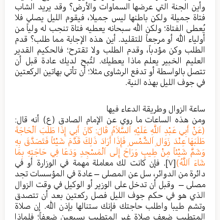
وأين الجنة التي عرضها السماوات والأرض؟ وقد يريد الشاب
فتاة جميلة ولكن باطنها ليس جميلا، فيقوم الليل يصلي فلا
يُعطى الفتاة؛ ولكن الله سبحانه يعطيه فتاة تنجب له ولياً من
أولياء الله أو مرجعاً للتقليد. أين هذه الإجابة مما طلب؟ قدم
الطلب وكن مؤدباً، وقدم الطلب ولا تقترح؛ فالحكيم القدير
العليم الخبير يعلم ماذا يعطيك. لتُبح لديك عادة قبل أن
تتصل بالواسطة أو تدفع الرشاوى مثلا؛ أن تأتي بهاتين الركعتين
في جوف الليل بهذه النية.
ساعة الزوال وطريقة الدعاء فيها
ومن هذه الساعات ما روي عن الإمام الصادق (ع) أنه قال:
(عَنْ أَبِي عَبْدِ اَللَّهِ عَلَيْهِ اَلسَّلاَمُ قَالَ: كَانَ أَبِي إِذَا طَلَبَ اَلْحَاجَةَ
طَلَبَهَا عِنْدَ زَوَالِ اَلشَّمْسِ فَإِذَا أَرَادَ ذَلِكَ قَدَّمَ شَيْئاً فَتَصَدَّقَ بِهِ
وَشَمَّ شَيْئاً مِنْ طِيبٍ وَرَاحَ إِلَى اَلْمَسْجِدِ وَدَعَا فِي حَاجَتِهِ بِمَا
شَاءَ اَللَّهُ)
[٧]
. فإن كانت لك معاملة مهمة في الوزارة أو في
دائرة من الدوائر، سل عن المصلى – عادة في المؤسسات تجد
مصلى – وقبل أن تدخل على الوزير أو الوكيل في وقت الزوال
الذي هو في حكم جوف الليل فصل ركعتين بعد أن تتصدق
وتشم طيبا واطلب حاجتك فإنك ستنالها بإذن الله. إن صلاة
المتطيب ضعف صلاة غير المتطيب بسبعين ضعفاً؛ فلماذا