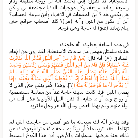
الاستجابة. قد تقول: إنني بحمد الله لي زوجة مطيعة ودار
وسيعة ودابة سريعة، وكل موجبات الدنيا مجتمعة لي ولكن
هل يكفي هذا؟ أين المقامات في الآخرة، وأين سرعة الحساب؟
أين أن تكون مع النبي وآله (ص)؟ كلنا أصحاب حوائج حتى
إمام زماننا (عج) له حاجة وهي فرجه.
في هذه الساعة يعطيك الله حاجتك
هناك ساعتان مهمان من ساعات الاستجابة. لقد روي عن الإمام
الصادق (ع) أنه قال:
(مَنْ قَامَ مِنْ آخِرِ اَللَّيْلِ فَذَكَرَ اَللَّهَ تَنَاثَرَتْ
عَنْهُ خَطَايَاهُ فَإِنْ قَامَ مِنْ آخِرِ اَللَّيْلِ فَتَطَهَّرَ وَصَلَّى رَكْعَتَيْنِ وَحَمِدَ
اَللَّهَ وَأَثْنَى عَلَيْهِ وَصَلَّى عَلَى اَلنَّبِيِّ صَلَّى اَللَّهُ عَلَيْهِ وَآلِهِ ، لَمْ
يَسْأَلِ اَللَّهَ شَيْئاً إِلاَّ أَعْطَاهُ إِمَّا أَنْ يُعْطِيَهُ اَلَّذِي يَسْأَلُهُ بِعَيْنِهِ وَإِمَّا
أَنْ يَدَّخِرَ لَهُ مَا هُوَخَيْرٌ لَهُ مِنْهُ)
[٦]
. وهذا الأمر ينفع حتى الذي لا
يصلي الليل. فإذا كانت لديك حاجة غداً من معاملة مستعصية
أو زواج ولد أو ما شابه، لا تقل: الليل للأولياء؛ فكن أنت في
ليلة منهم وقم بهذا العمل وسل الله عز وجل ما تريد.
وقد يدخر الله لك سبحانه ما هو أفضل من حاجتك التي لم
تؤتاها. فقد تريد مالاً أو بيتاً بمساحة مائة متر؛ فيعوضك عن
ذلك جنة عرضها السماوات والأرض. أين هذا الكوخ البسيط