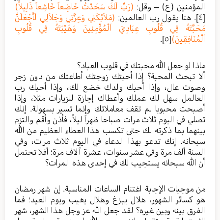
المؤمنين (ع) – وقل:
(رَبِّ لَكَ سَجَدْتُ خَاضِعاً خَاشِعاً ذَلِيلاً)
[٤]
. هنا يقول رب العالمين:
(مَلاَئِكَتِي وَعِزَّتِي وَجَلاَلِي لَأَجْعَلَنَّ
مَحَبَّتَهُ فِي قُلُوبِ عِبَادِيَ اَلْمُؤْمِنِينَ وَهَيْبَتَهُ فِي قُلُوبِ
اَلْمُنَافِقِينَ)
[٥]
.
ماذا لو جعل الله محبتك في قلوب العباد؟
ألا تبحث المحبة؟ إذا أحبتك زوجتك أطاعتك من دون زجر
وصوت عال، وإذا أحبك ولدك خضع لك، وإذا أحبك رب
العالمل سهل لك عملك وأعطاك إجازة للزيارات مثلا، وإذا
أصبحت محبوبا لم تقف معاملاتك وإنما تسير بسهولة. إنك
تصلي في اليوم ثلاث مرات صباحا ظهراً ليلاً، فأذن وأقم والتزم
بينهما بما ذكرته لك حتى تكسب هذا العطاء العظيم من الله
سبحانه. إنك تدعو بهذا الدعاء في اليوم ثلاث مرات، وفي
السنة ألف مرة وفي عشر سنوات، عشرة آلاف مرة؛ أفلا تحتمل
أن الله سبحانه يستجيب لك في إحدى هذه المرات؟
من موجبات الإجابة اغتنام الساعات المناسبة. إن شهر رمضان
هو كسائر الشهور، هلال يبزغ وهلال يغيب ويوم العيد؛ فما
الفرق بينه وبين غيره؟ لقد جعل الله عز وجل هذا الشهر، شهر