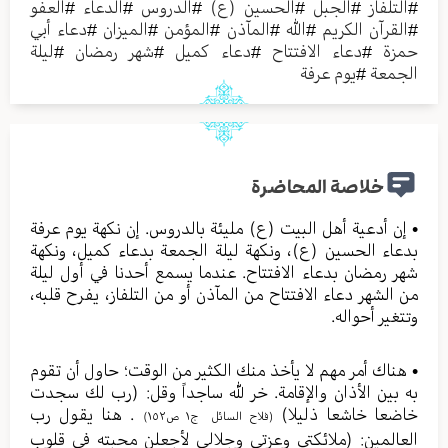
#
التلفاز
#
الجبل
#
الحسين (ع)
#
الدروس
#
الدعاء
#
العفو
#
القرآن الكريم
#
الله
#
المآذن
#
المؤمن
#
الميزان
#
دعاء أبي
حمزة
#
دعاء الافتتاح
#
دعاء كميل
#
شهر رمضان
#
ليلة
الجمعة
#
يوم عرفة
خلاصة المحاضرة
• إن أدعية أهل البيت (ع) مليئة بالدروس. إن نكهة يوم عرفة
بدعاء الحسين (ع)، ونكهة ليلة الجمعة بدعاء كميل، ونكهة
شهر رمضان بدعاء الافتتاح. عندما يسمع أحدنا في أول ليلة
من الشهر دعاء الافتتاح من المآذن أو من التلفاز، يفرح قلبه،
وتتغير أحواله.
• هناك أمر مهم لا يأخذ منك الكثير من الوقت؛ حاول أن تقوم
به بين الأذان والإقامة. خر لله ساجداً وقل: (رب لك سجدت
خاضعا خاشعا ذليلا)
. هنا يقول رب
(فلاح السائل ج١ ص١٥٢)
العالمين: (ملائكتي وعزتي وجلالي لأجعلن محبته في قلوب