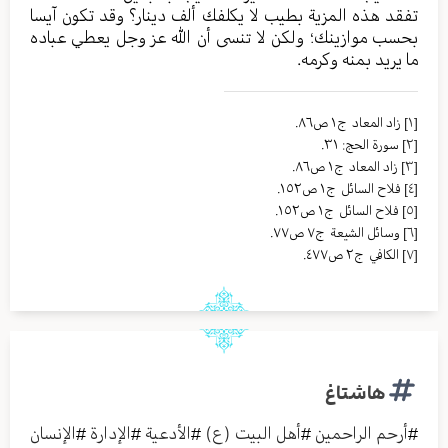
تفقد هذه المزية بطيب لا يكلفك ألف دينار؟ وقد تكون آيسا
بحسب موازينك؛ ولكن لا تنسى أن الله عز وجل يعطي عباده
ما يريد بمنه وكرمه.
[١]
زاد المعاد ج١ ص٨٦.
[٢]
سورة الحج: ٣١.
[٣]
زاد المعاد ج١ ص٨٦.
[٤]
فلاح السائل ج١ ص١٥٢.
[٥]
فلاح السائل ج١ ص١٥٢.
[٦]
وسائل الشیعة ج٧ ص٧٧.
[٧]
الکافي ج٢ ص٤٧٧.
هاشتاغ
#
أرحم الراحمين
#
أهل البيت (ع)
#
الأدعية
#
الإدارة
#
الإنسان