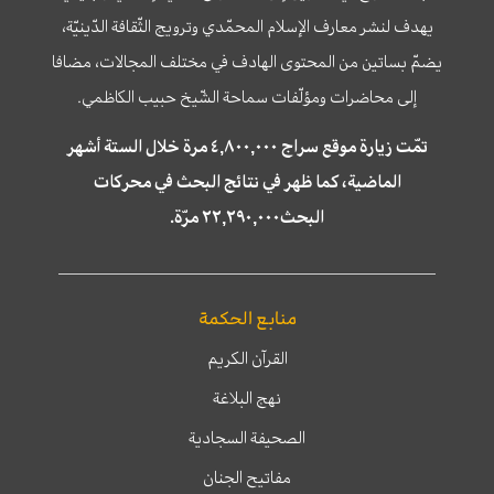
يهدف لنشر معارف الإسلام المحمّدي وترويج الثّقافة الدّينيّة،
يضمّ بساتين من المحتوى الهادف في مختلف المجالات، مضافا
إلى محاضرات ومؤلّفات سماحة الشّيخ حبيب الكاظمي.
تمّت زيارة موقع سراج ٤,٨٠٠,٠٠٠ مرة خلال الستة أشهر
الماضية، كما ظهر في نتائج البحث في محركات
البحث٢٢,٢٩٠,٠٠٠ مرّة.
منابع الحكمة
القرآن الكريم
نهج البلاغة
الصحيفة السجادية
مفاتيح الجنان