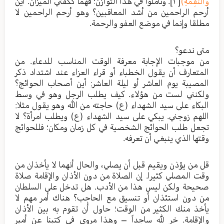
وَاَلنَّقِمَةِ)
[٣]
. وتأملوا في هذا التوازن؛ فهما ككفتي الميزان. أين
أرحم الراحمين من أشد المعاقبين؟ وهو أرحم الراحمين لا
مطلقا وإنما في موضع العفو والرحمة.
متى ندعو؟
من موجبات الإجابة معرفة الوقت المناسب للدعاء. من
المتعارف أن يقول الخطباء أو قراء العزاء عند اشتداد ذكر
المصيبة يوم العاشر أو ليلة العاشر: أين أصحاب الحوائج؟
ولكنني لست من هؤلاء. كيف يطلب الرجل وهو في وسط
البكاء على سيد الشهداء (ع) حاجته من الله وهو يقول مثلا:
اللهم زوجني. يبكي على سيد الشهداء (ع) ويطلب امرأة؟ لا
تجعل طلب الحوائج الشخصية في كل زمان ومكان؛ فللحوائج
وقتها الذي ينبغي أن تعرفه.
قل من يؤذن ويقيم قبل أن يصلي، والحال أنهما لا يأخذان من
وقت المصلي كثيرا. إن الصلاة من دون الأذان والإقامة صلاة
صحيحة ولكن ليس هذا من الأدب. هل تدخل على السلطان
من دون استئذان أو تنسيق مع الحاجب؟ هناك أمر مهم لا
يأخذ منك الكثير من الوقت؛ حاول أن تقوم به بين الأذان
والإقامة. خر لله ساجداً – وهذا مروي في كتبنا عن أمير