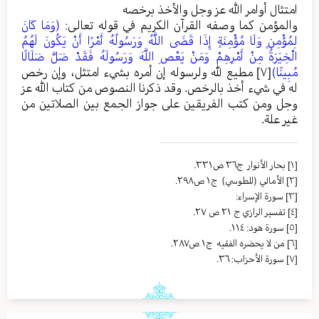
امتثال أوامر الله عز وجل والأخذ برخصه
والمؤمن كما وصفه القرآن الكريم في قوله تعالى:
(وَمَا كَانَ
لِمُؤْمِنٍ وَلَا مُؤْمِنَةٍ إِذَا قَضَى اللَّهُ وَرَسُولُهُ أَمْرًا أَنْ يَكُونَ لَهُمُ
الْخِيَرَةُ مِنْ أَمْرِهِمْ وَمَنْ يَعْصِ اللَّهَ وَرَسُولَهُ فَقَدْ ضَلَّ ضَلَالًا
مُبِينًا)
[٧]
مطيع لله ولرسوله إن أمره بشيء امتثل، وإن رخص
له في شيء أخذ بالرخص. وقد ذكرنا النصوص من كتاب الله عز
وجل ومن كتب الفريقين على جواز الجمع بين الصلاتين من
غير علة.
[١]
بحار الأنوار ج٣٦ ص٣٣١.
[٢]
الأمالي (للطوسي) ج١ ص٢٩٨.
[٣]
سورة الإسراء:
[٤]
تفسير الرازي ج ٢١ ص ٢٧.
[٥]
سورة هود: ١١٤.
[٦]
من لا یحضره الفقیه ج١ ص٢٨٧.
[٧]
سورة الأحزاب: ٣٦.