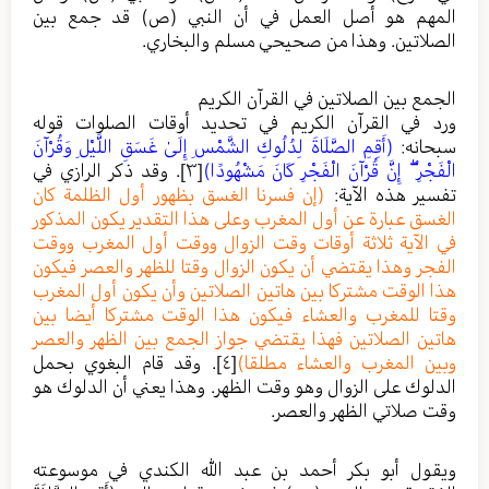
المهم هو أصل العمل في أن النبي (ص) قد جمع بين
الصلاتين. وهذا من صحيحي مسلم والبخاري.
الجمع بين الصلاتين في القرآن الكريم
ورد في القرآن الكريم في تحديد أوقات الصلوات قوله
سبحانه:
(أَقِمِ الصَّلَاةَ لِدُلُوكِ الشَّمْسِ إِلَىٰ غَسَقِ اللَّيْلِ وَقُرْآنَ
الْفَجْرِ ۖ إِنَّ قُرْآنَ الْفَجْرِ كَانَ مَشْهُودًا)
[٣]
. وقد ذكر الرازي في
تفسير هذه الآية:
(إن فسرنا الغسق بظهور أول الظلمة كان
الغسق عبارة عن أول المغرب وعلى هذا التقدير يكون المذكور
في الآية ثلاثة أوقات وقت الزوال ووقت أول المغرب ووقت
الفجر وهذا يقتضي أن يكون الزوال وقتا للظهر والعصر فيكون
هذا الوقت مشتركا بين هاتين الصلاتين وأن يكون أول المغرب
وقتا للمغرب والعشاء فيكون هذا الوقت مشتركا أيضا بين
هاتين الصلاتين فهذا يقتضي جواز الجمع بين الظهر والعصر
وبين المغرب والعشاء مطلقا)
[٤]
. وقد قام البغوي بحمل
الدلوك على الزوال وهو وقت الظهر. وهذا يعني أن الدلوك هو
وقت صلاتي الظهر والعصر.
ويقول أبو بكر أحمد بن عبد الله الكندي في موسوعته