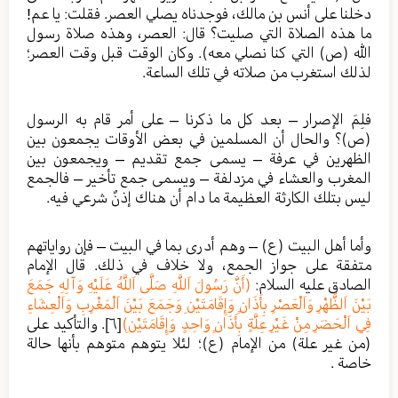
دخلنا على أنس بن مالك، فوجدناه يصلي العصر. فقلت: يا عم!
ما هذه الصلاة التي صليت؟ قال: العصر، وهذه صلاة رسول
الله (ص) التي كنا نصلي معه). وكان الوقت قبل وقت العصر؛
لذلك استغرب من صلاته في تلك الساعة.
فلِمَ الإصرار – بعد كل ما ذكرنا – على أمر قام به الرسول
(ص)؟ والحال أن المسلمين في بعض الأوقات يجمعون بين
الظهرين في عرفة – يسمى جمع تقديم – ويجمعون بين
المغرب والعشاء في مزدلفة – ويسمى جمع تأخير – فالجمع
ليس بتلك الكارثة العظيمة ما دام أن هناك إذنٌ شرعي فيه.
وأما أهل البيت (ع) – وهم أدرى بما في البيت – فإن رواياتهم
متفقة على جواز الجمع، ولا خلاف في ذلك. قال الإمام
الصادق عليه السلام:
(أَنَّ رَسُولَ اَللَّهِ صَلَّى اَللَّهُ عَلَيْهِ وَآلِهِ جَمَعَ
بَيْنَ اَلظُّهْرِ وَاَلْعَصْرِ بِأَذَانٍ وَإِقَامَتَيْنِ وَجَمَعَ بَيْنَ اَلْمَغْرِبِ وَاَلْعِشَاءِ
فِي اَلْحَضَرِ مِنْ غَيْرِ عِلَّةٍ بِأَذَانٍ وَاحِدٍ وَإِقَامَتَيْنِ)
[٦]
. والتأكيد على
(من غير علة) من الإمام (ع)؛ لئلا يتوهم متوهم بأنها حالة
خاصة .