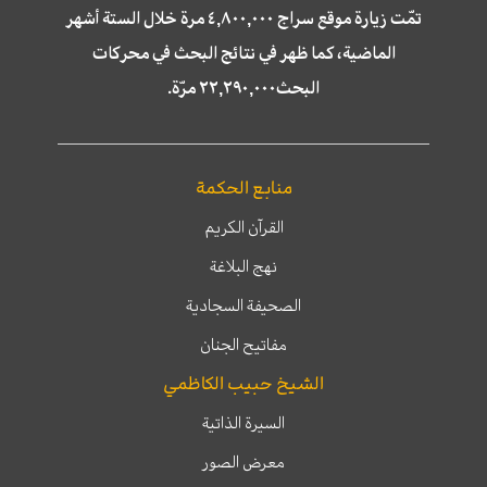
تمّت زيارة موقع سراج ٤,٨٠٠,٠٠٠ مرة خلال الستة أشهر
الماضية، كما ظهر في نتائج البحث في محركات
البحث٢٢,٢٩٠,٠٠٠ مرّة.
منابع الحكمة
القرآن الكريم
نهج البلاغة
الصحيفة السجادية
مفاتيح الجنان
الشيخ حبيب الكاظمي
السيرة الذاتية
معرض الصور