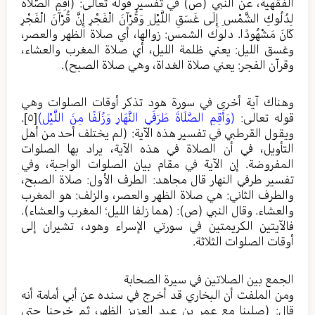
الفقهية، عن النبي (ص) في تفسير قوله تعالى: (أَقِمِ الصَّلاَةَ
لِدُلُوكِ الشَّمْسِ إِلَى غَسَقِ اللَّيْلِ وَقُرْآنَ الْفَجْرِ إِنَّ قُرْآنَ الْفَجْرِ
كَانَ مَشْهُودًا. دلوك الشمس: زوالها، أي صلاة الظهر والعصر،
وغسق الليل: يعني ظلمة الليل، أي صلاة المغرب والعشاء،
وقرآن الفجر: يعني صلاة الغداة، وهي صلاة الصبح).
وهناك آية أخرى في سورة هود تذكر أوقات الصلوات وهي
قوله تعالى:
(وَأَقِمِ الصَّلَاةَ طَرَفَيِ النَّهَارِ وَزُلَفًا مِنَ اللَّيْلِ)
[٥]
.
ويقول القرطبي في تفسير هذه الآية: (لم يختلف أحد من أهل
التأويل، في أن الصلاة في هذه الآية، يراد بها الصلوات
المفروضة. إن الآية في مقام بيان الصلوات الواجبة، وفي
تفسير طرفي النهار قال مجاهد: الطرف الأول: صلاة الصبح،
والطرف الثاني: هي صلاة الظهر والعصر، والزلف: هو المغرب
والعشاء. وقال النبي (ص): (هما زلفا الليل؛ المغرب والعشاء).
فالآيتين الكريمتين في سورتي الإسراء وهود، تشيران إلى
أوقات الصلوات الثلاثة.
الجمع بين الصلاتين في سيرة الصحابة
ومن الملفت أن البخاري قد أخرج في سنده عن أبي أمامة أنه
قال: (صلينا مع عمر بن عبد العزيز الظهر، ثم خرجنا حتى