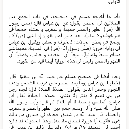
الأولى.
فأما ما أخرجه مسلم في صحيحه، في باب الجمع بين
الصلاتين في الحضر، يقول: عن ابن عباس قال: (صلى رسول
الله (ص) الظهر والعصر جميعاً، والمغرب والعشاء جميعاً في
غير خوف ولا سفر). وهذا دليل لمن يقول: إن النبي (ص) كان
يجمع في بعض الحالات: كالخوف والسفر. ويقول ابن عباس
في رواية أخرى: (صلّى رسول الله (ص) في المدينة؛ مقيماً غير
مسافر سبعاً وثمانياً). سبعاً: أي المغرب والعشاء، وثمانياً: أي
الظهر والعصر. وليس في هذه الرواية أيضا قيد من القيود.
وجاء أيضاً في صحيح مسلم عن عبد الله بن شقيق قال:
(خطبنا ابن عباس يوما بعد العصر حتى غربت الشمس وبدت
النجوم وجعل الناس يقولون: الصلاة..الصلاة قال: فجاء رجل
من بني تميم لا يفتر ولا ينثني: الصلاة.. الصلاة فقال ابن
عباس: أتعلمني بالسنة لا أم لك؟! ثم قال: رأيت رسول الله
صلى الله عليه وآله وسلم جمع بين الظهر والعصر والمغرب
والعشاء. قال عبد الله بن شقيق: فحاك في صدري من ذلك
شيء فأتيت أبا هريرة فصدق مقالته). وهذا الحديث قد ذكره
أحمد في المسند ج١/ ص٢٥١. وقد علل ذلك ابن عباس في