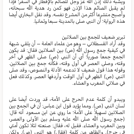
ويشبه ذلك إذن الله عز وجل للصائم بالإفطار في السفر؛ فإذا
لم يقبل الصائم هذا الإذن فهو كمن رد هدية الله سبحانه،
وأصبح متشرعا أكثر من المشرع نفسه. وقد نقل البخاري أيضا
هذه الرواية؛ أن النبي صلى بالمدينة سبعا وثمانيا.
تبرير ضعيف للجمع بين الصلاتين
وقد أراد القسطلاني – وهو من علماء العامة – أن يلقي شبهة
في كيفية جمع رسول الله (ص) بين الصلاتين فقال: قد يكون
الجمع جمعاً صورياً؛ أي أن النبي (ص) صلى الظهر في آخر
وقته، وصلى العصر في أول وقته، فكأنه جمع بين الصلاتين.
وقوله هذا قول ضعيف لا تدعمه الأدلة والنصوص، وقد صلى
النبي (ص) الظهر في أول الوقت وأردفها العصر. وكذلك فعل
في صلاتي المغرب والعشاء.
ويبدو أن كلمة عدم الحرج على الأمة، قد وردت أيضا على
لسان النبي (ص). ومما يؤيد قول ابن عباس: أن في الجمع بين
الصلاتين تسهيلاً على الأمة؛ ما روي عن ابن مسعود أنه قال:
(جمع رسول الله صلى الله عليه وسلم بين الأولى والعصر،
وبين المغرب والعشاء. فقيل له، فقال: صنعته لئلا تكون أمتي
في حرج). والظاهر من كلمة (فقال) هو النبي (ص). ولكن