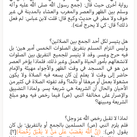
رواية أخرى حيث قال: (جمع رسول الله صلى الله عليه وآله
وسلم بين الظهر والعصر والمغرب والعشاء بالمدينة في غير
خوف ولا مطر. في حديث وكيع قال: قلت لابن عباس: لم فعل
ذلك؟ قال: كي لا يحرج أمته).
هل يتيسر لكل أحد الجمع بين الصلاتين؟
وليس التزام المسلم بتفريق الصلوات الخمس أمير هين؛ بل
فيه حرج وعسر. وقد لا يتيسر للجميع التفريق بين الصلوات
لانشغالهم بأمور الحياة والعمل وغير ذلك. فلماذا يؤخر العصر
من هو في المسجد في وقت الظهر والأجواء مهيئة والإمام
حاضر إلى وقت لا يعلم إن كان يسعه فيه الصلاة ولا يكون
مشغولا بعمل أو مرهقا أو نائما؟ وقد تفوته الصلاة في كثير من
الأحيان والحال أن الشريعة هي شريعة يسر. ولماذا التضييق
والإصرار على مخالفة النبي (ص) فيما رخص فيه وهو مبلغ
الشريعة ومبينها؟
لماذا لا تقبل رخص الله عز وجل؟
فلم يلزم النبي (ص) المسلمين بالجمع أو بالتفريق؛ بل كان
يقول (ص):
(إِنَّ اَللَّهَ يَغْضَبُ عَلَى مَنْ لاَ يَقْبَلُ رُخْصَةً)
[٢]
.