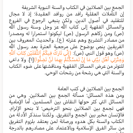
الجمع بين الصلاتين في الكتاب والسنة النبوية الشريفة
إن التأملات العقلية رافد من روافد العقيدة؛ إذ لا مجال
للتقليد في أصول الدين. ولكن ينبغي الرجوع في الفروع
والمسائل الفقهية إلى كتاب الله عز وجل وسنة رسول الله
(ص) ومن زكاهم الرسول (ص) ليكونوا استمرارا له ومصدرا
من مصادر التشريع وهم عترته (ع). والحديث المعروف بين
الفريقين ينص بوضوح على مرجعية العترة بعد رسول الله
(ص) وهو قول النبي (ص):
(إِنِّي تَارِكٌ فِيكُمُ اَلثَّقَلَيْنِ كِتَابَ اَللَّهِ
وَعِتْرَتِي أَهْلَ بَيْتِي مَا إِنْ تَمَسَّكْتُمْ بِهِمَا لَنْ تَضِلُّوا)
[١]
. ولا داعي
للتوتر من عرض المسائل الفقهية ومناقشتها على ضوء الكتاب
والسنة التي هي رشحة من رشحات الوحي.
الجمع بين الصلاتين في كتب العامة
ومن هذه المسائل؛ مسألة الجمع بين الصلاتين. وهي من
المسائل التي كثر حولها النقاش بين المسلمين. أما الإمامية
فهي تجمع بين الصلاتين بنحو الترخيص؛ لا بنحو الإلزام.
فالإنسان مخير بين الجمع والتفريق. ولكننا سنذكر الأدلة من
الكتاب والسنة بكل هدوء ورصانة لمن يعتقد بلزوم التفريق
من سائر الفرق الإسلامية وبالاعتماد على مصادرهم بالدرجة