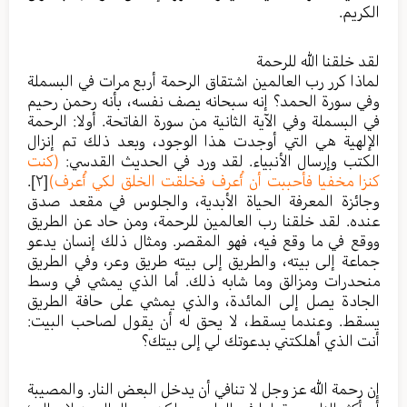
الكريم.
لقد خلقنا الله للرحمة
لماذا كرر رب العالمين اشتقاق الرحمة أربع مرات في البسملة
وفي سورة الحمد؟ إنه سبحانه يصف نفسه، بأنه رحمن رحيم
في البسملة وفي الآية الثانية من سورة الفاتحة. أولا: الرحمة
الإلهية هي التي أوجدت هذا الوجود، وبعد ذلك تم إنزال
الكتب وإرسال الأنبياء. لقد ورد في الحديث القدسي:
(كنت
كنزا مخفيا فأحببت أن أُعرف فخلقت الخلق لكي أُعرف)
[٢]
.
وجائزة المعرفة الحياة الأبدية، والجلوس في مقعد صدق
عنده. لقد خلقنا رب العالمين للرحمة، ومن حاد عن الطريق
ووقع في ما وقع فيه، فهو المقصر. ومثال ذلك إنسان يدعو
جماعة إلى بيته، والطريق إلى بيته طريق وعر، وفي الطريق
منحدرات ومزالق وما شابه ذلك. أما الذي يمشي في وسط
الجادة يصل إلى المائدة، والذي يمشي على حافة الطريق
يسقط. وعندما يسقط، لا يحق له أن يقول لصاحب البيت:
أنت الذي أهلكتني بدعوتك لي إلى بيتك؟
إن رحمة الله عز وجل لا تنافي أن يدخل البعض النار. والمصيبة