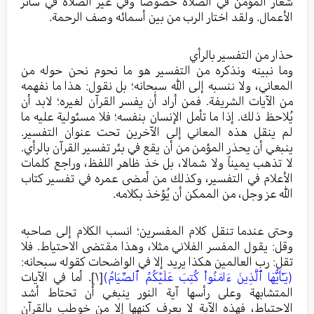
شعار المؤمن في الصلاة خصوصا وفي غير الصلاة في سائر
الأعمال. ولقد اختار الرب من بين أسمائه وصف الرحمة.
حذار من التفسير بالرأي
وما نبينه ونذكره من التفسير هو ما نحوم نحن حوله من
المعاني، ولا ننسبه إلى الله سبحانه؛ بل نقول: هذا ما نفهمه
من الآيات الشريفة. فمن أراد أن يفسر القرآن لغيره؛ لابد أن
يُلاحظ ذلك. إذا ما تأمل الإنسان بنفسه؛ فلا مسئولية عليه ما
لم ينقل هذه المعاني إلى الآخرين تحت عنوان التفسير.
ينبغي أن يحذر المؤمن من أن يقع في بئر تفسير القرآن بالرأي.
لا تذهب يميناً ولا شمالا، بل خذ ظاهر اللفظ، وراجع كلمات
الأعلام في التفسير، وكذلك من أمضى عمره في تفسير كتاب
الله عز وجل، من الممكن أن يُؤخذ بكلامه.
وحتى عندما تنقل كلام المفسرين؛ انسب الكلام إلى صاحبه
وقل: يقول المفسر الفلاني مثلا، وهذا مقتضى الاحتياط. فلا
تقل: رب العالمين هكذا يريد إلا في الواضحات كقوله سبحانه:
(يَـٰٓأَيُّهَا ٱلَّذِينَ ءَامَنُواْ كُتِبَ عَلَيۡكُمُ ٱلصِّيَامُ)
[١]
. أما في الآيات
المتشابهة وعلى رأسها آية النور ينبغي أن تحتاط أشد
الاحتياط، فهذه الآية لا يعرف كنهها إلا من خوطب بالقرآن