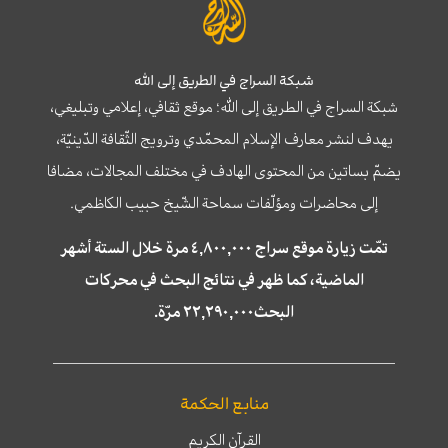
شبكة السراج في الطريق إلى الله
شبكة السراج في الطريق إلى الله؛ موقع ثقافي، إعلامي وتبليغي،
يهدف لنشر معارف الإسلام المحمّدي وترويج الثّقافة الدّينيّة،
يضمّ بساتين من المحتوى الهادف في مختلف المجالات، مضافا
إلى محاضرات ومؤلّفات سماحة الشّيخ حبيب الكاظمي.
تمّت زيارة موقع سراج ٤,٨٠٠,٠٠٠ مرة خلال الستة أشهر
الماضية، كما ظهر في نتائج البحث في محركات
البحث٢٢,٢٩٠,٠٠٠ مرّة.
منابع الحكمة
القرآن الكريم