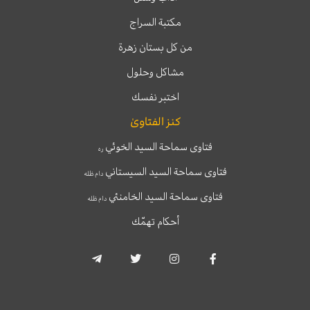
مكتبة السراج
من كل بستان زهرة
مشاكل وحلول
اختبر نفسك
كنز الفتاوىٰ
فتاوى سماحة السيد الخوئي
ره
فتاوى سماحة السيد السيستاني
دام ظله
فتاوى سماحة السيد الخامنئي
دام ظله
أحكام تهمّك
T
T
I
F
e
w
n
a
l
i
s
c
e
t
t
e
g
t
a
b
r
e
g
o
a
r
r
o