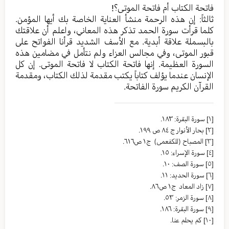
فاتحة الكتاب أم فاتحة الموتى؟!
ثالثاً: إن هذه الرحمة منشأ العناية الخاصة بك أيها المؤمن.
كلما قرأت سورة الحمد تذكر هذه المعاني، واعلم أن علاقتك
بالبسملة علاقة أبدية. مع الأسف الشديد قرأنا الفواتح على
قبور الموتى، وفي مجالس العزاء ولم نتأمل في مضامين هذه
السورة العظيمة. إنها فاتحة الكتاب لا فاتحة الموتى. إن كل
الإنسان عندما يؤلف كتاباً يكتب مقدمة لذلك الكتاب، ومقدمة
القرآن الكريم سورة الفاتحة.
[١]
سورة البقرة: ١٨٣.
[٢]
بحار الأنوار ج ٨٤ ص ١٩٩.
[٣]
المصباح (للکفعمی) ج١ ص٦١٦.
[٤]
سورة الإسراء: ١٥.
[٥]
سورة الصف: ١٠.
[٦]
سورة الحديد: ١١.
[٧]
زاد المعاد ج١ ص٨٦.
[٨]
سورة الزمر: ٥٣.
[٩]
سورة البقرة: ١٨٦.
[١٠]
كم يحلم عنا.