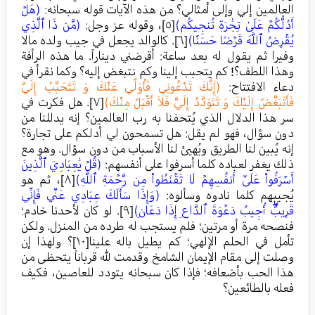
العالمين إلي وإلى أمثالي؟ من هذه الآيات قوله سبحانه:
(هَلۡ
أَدُلُّكُمۡ عَلَىٰ تِجَٰرَةٖ تُنجِيكُم)
[٥]
، وقوله عز وجل:
(مَّن ذَا ٱلَّذِي
يُقۡرِضُ ٱللَّهَ قَرۡضًا حَسَنٗا)
[٦]
. كالوالد يجعل في جيب ولده مالا
وفيرا ثم يقول له بعد ساعة: أقرضني ديناراً. ما هذه الرأفة
وهذا اللطف؟! كم يتحبب إلينا وكم نتبغض إليه؟ وكما نقرأ في
دعاء الافتتاح:
(إِنَّكَ تَدْعُونِي فَأُوَلِّي عَنْكَ وَ تَتَحَبَّبُ إِلَيَّ
فَأَتَبَغَّضُ إِلَيْكَ وَ تَتَوَدَّدُ إِلَيَّ فَلاَ أَقْبَلُ مِنْكَ)
[٧]
. هل فكرت في
سر هذا الدلال الذي يُتحفنا به رب العالمين؟ إنه يدللنا من
دون سؤال، فهو لم يقل: هل تسمحون لي أدلكم على تجارة؟
إنه يُبين لنا الطريق ويُهيئ لنا الأسباب من دون سؤال. وهو مع
ذلك يغفر لعباده كلما أسرفوا على أنفسهم:
(قُلۡ يَٰعِبَادِيَ ٱلَّذِينَ
أَسۡرَفُواْ عَلَىٰٓ أَنفُسِهِمۡ لَا تَقۡنَطُواْ مِن رَّحۡمَةِ ٱللَّهِ)
[٨]
، ثم هو
يُجيبهم كلما نادوه وسألوه:
(وَإِذَا سَأَلَكَ عِبَادِي عَنِّي فَإِنِّي
قَرِيبٌۖ أُجِيبُ دَعۡوَةَ ٱلدَّاعِ إِذَا دَعَانِ)
[٩]
. لو كان لأحدنا خادم؛
فنصحه مرة أو مرتين؛ فلم يستجب له طرده من المنزل. ولكن
تأمل في الحلم الإلهي؛ كم يطيل باله علينا
[١٠]
؟ ولهذا إن
وصلت إلى مقام الإيمان الشامخ وقدمت لله قرباناً يتحظى من
هذا الحب بأضعافه؛ فإذا كان سبحانه يتودد للعاصين، فكيف
فعله بالطائعين؟