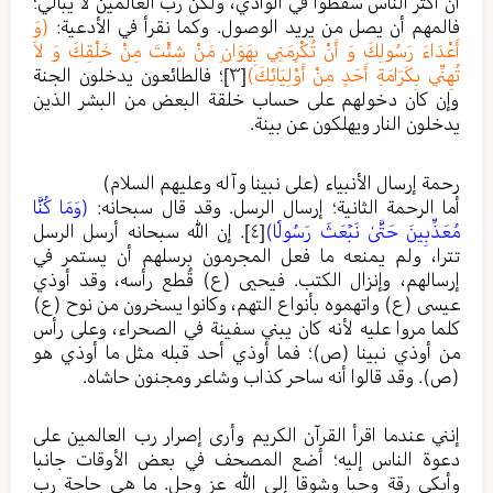
أن أكثر الناس سقطوا في الوادي، ولكن رب العالمين لا يبالي؛
فالمهم أن يصل من يريد الوصول. وكما نقرأ في الأدعية:
(وَ
أَعْدَاءَ رَسُولِكَ وَ أَنْ تُكْرِمَنِي بِهَوَانِ مَنْ شِئْتَ مِنْ خَلْقِكَ وَ لاَ
تُهِنِّي بِكَرَامَةِ أَحَدٍ مِنْ أَوْلِيَائِكَ)
[٣]
؛ فالطائعون يدخلون الجنة
وإن كان دخولهم على حساب خلقة البعض من البشر الذين
يدخلون النار ويهلكون عن بينة.
رحمة إرسال الأنبياء (على نبينا وآله وعليهم السلام)
أما الرحمة الثانية؛ إرسال الرسل. وقد قال سبحانه:
(وَمَا كُنَّا
مُعَذِّبِينَ حَتَّىٰ نَبۡعَثَ رَسُولٗا)
[٤]
. إن الله سبحانه أرسل الرسل
تترا، ولم يمنعه ما فعل المجرمون برسلهم أن يستمر في
إرسالهم، وإنزال الكتب. فيحيى (ع) قُطع رأسه، وقد أوذي
عيسى (ع) واتهموه بأنواع التهم، وكانوا يسخرون من نوح (ع)
كلما مروا عليه لأنه كان يبني سفينة في الصحراء، وعلى رأس
من أوذي نبينا (ص)؛ فما أوذي أحد قبله مثل ما أوذي هو
(ص). وقد قالوا أنه ساحر كذاب وشاعر ومجنون حاشاه.
إنني عندما اقرأ القرآن الكريم وأرى إصرار رب العالمين على
دعوة الناس إليه؛ أضع المصحف في بعض الأوقات جانبا
وأبكي رقة وحبا وشوقا إلى الله عز وجل. ما هي حاجة رب