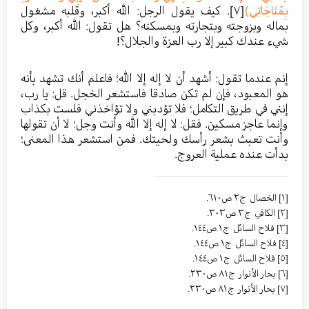
بِمُنَاجَاتِي)
[٧]
. كيف يقول الرجل: الله أكبر، وقلبه مشغول
بماله وبزوجته وبتجارته وبمسكنه؟ هل تقول: الله أكبر، وكل
شيء عندك كبير إلا رب العزة والجلال؟!
إنم عندما تقول: أشهد أن لا إله إلا الله؛ فاعلم أنك تشهد بأنه
هو المعبود، فإن لم تكن صادقا فاستشعر الخجل. قل: يا رب،
إنني في طريق التكامل؛ فلا تؤدبني ولا تؤاخذني فلست بكذاب
وإنما عاجز مسكين. فقل: لا إله إلا الله وأنت وجل؛ لا أن تقولها
وأنت تعبث بشعر رأسك ولحيتك. فمن استشعر هذا المعنى؛
بدأت عنده عملية العروج.
[١]
الخصال ج٢ ص٦١٠.
[٢]
الکافي ج٣ ص٣٠٣.
[٣]
فلاح السائل ج١ ص١٤٤.
[٤]
فلاح السائل ج١ ص١٤٤.
[٥]
فلاح السائل ج١ ص١٤٤.
[٦]
بحار الأنوار ج٨١ ص٢٣٠.
[٧]
بحار الأنوار ج٨١ ص٢٣٠.