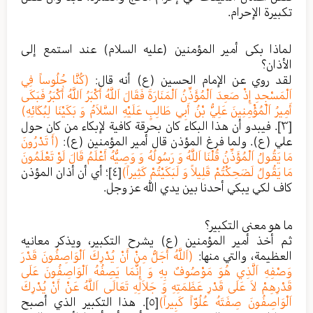
تكبيرة الإحرام.
لماذا بكى أمير المؤمنين (عليه السلام) عند استمع إلى
الأذان؟
لقد روي عن الإمام الحسين (ع) أنه قال:
(كُنَّا جُلُوساً فِي
اَلْمَسْجِدِ إِذْ صَعِدَ اَلْمُؤَذِّنُ اَلْمَنَارَةَ فَقَالَ اَللَّهُ أَكْبَرُ اَللَّهُ أَكْبَرُ فَبَكَى
أَمِيرُ اَلْمُؤْمِنِينَ عَلِيُّ بْنُ أَبِي طَالِبٍ عَلَيْهِ السَّلاَمُ وَ بَكَيْنَا لِبُكَائِهِ)
[٣]
. فيبدو أن هذا البكاء كان بحرقة كافية لإبكاء من كان حول
علي (ع). ولما فرغ المؤذن قال أمير المؤمنين (ع):
(أَ تَدْرُونَ
مَا يَقُولُ اَلْمُؤَذِّنُ قُلْنَا اَللَّهُ وَ رَسُولُهُ وَ وَصِيُّهُ أَعْلَمُ قَالَ لَوْ تَعْلَمُونَ
مَا يَقُولُ لَضَحِكْتُمْ قَلِيلاً وَ لَبَكَيْتُمْ كَثِيراً)
[٤]
؛ أي أن أذان المؤذن
كاف لكي يبكي أحدنا بين يدي الله عز وجل.
ما هو معنى التكبير؟
ثم أخذ أمير المؤمنين (ع) يشرح التكبير، ويذكر معانيه
العظيمة، والتي منها:
(اَللَّهُ أَجَلُّ مِنْ أَنْ يُدْرِكَ اَلْوَاصِفُونَ قَدْرَ
وَصْفِهِ اَلَّذِي هُوَ مَوْصُوفٌ بِهِ وَ إِنَّمَا يَصِفُهُ اَلْوَاصِفُونَ عَلَى
قَدْرِهِمْ لاَ عَلَى قَدْرِ عَظَمَتِهِ وَ جَلاَلِهِ تَعَالَى اَللَّهُ عَنْ أَنْ يُدْرِكَ
اَلْوَاصِفُونَ صِفَتَهُ عُلُوّاً كَبِيراً)
[٥]
. هذا التكبير الذي أصبح