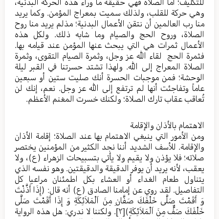
للتكليف؛ أما الصلاة فهي حقيقة ما وراء هذه الحركة البدنية،
وهي حركة للقلب، ولذلك سميت بمعراج المؤمن. وكما يريد
منا رب العالمين أن نتقن الأعمال البدنية؛ مذلم يريد منا روح
الصلاة، وروح الحج والصيام وما شابه ذلك. ولكل هذه
الأعمال ثمرات هي التي يبحث عنها المؤمن عند قيامه بها.
فثمرة الحج لقاء الله عز وجل، وثمرة الصيام التقوى، وثمرة
الصلاة المعراج إلى الله. ولهذا تشتد حسرتنا في القبر ليلة
الوحشة؛ فمن موجبات الحسرة أنك صليت ستين أو سبعين
عاماً وتفاجئت أنها لم ترتفع إلى الله عز وجل. نعم، إنك لن
تُعاقب عقاب تارك الصلاة؛ ولكنك خسرت المغنم الأعظم.
الاهتمام بالأذان والإقامة
ومن الأمور التي ينبغي الاهتمام بها عند الصلاة؛ إقامة الأذان
والإقامة. للأسف الشديد أننا نجد الكثير من المؤمنين يختصر
صلاته؛ فلا يؤذن ولا يقيم ولا يأتي بتسبيحات الزهراء (ع)، ولا
يعقب، لأنه يريد أن يوفر الدقيقة والدقيقتين. وهو نفسه الذي
يتناول طعام الغداء أو العشاء بكل اطمئنان مراعيا كل
التفاصيل. لقد روي عن إمامنا الصادق (ع) أنه قال: (إِذَا أَذَّنْتَ
وَ أَقَمْتَ صَلَّى خَلْفَكَ صَفَّانِ مِنَ اَلْمَلاَئِكَةِ وَ إِذَا أَقَمْتَ صَلَّى
خَلْفَكَ صَفٌّ مِنَ اَلْمَلاَئِكَةِ)
[٢]
. ولكننا لا ندري: هل هذه الرواية