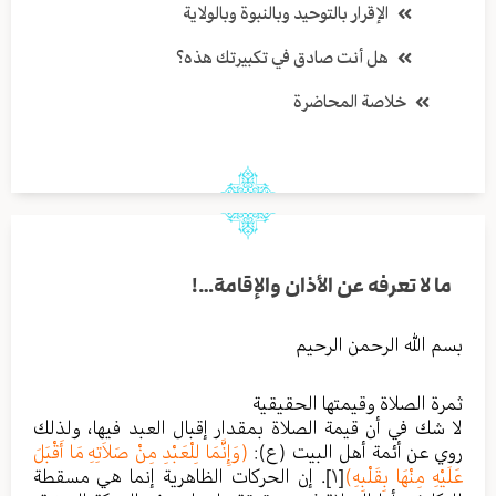
الإقرار بالتوحيد وبالنبوة وبالولاية
هل أنت صادق في تكبيرتك هذه؟
خلاصة المحاضرة
ما لا تعرفه عن الأذان والإقامة…!
بسم الله الرحمن الرحيم
ثمرة الصلاة وقيمتها الحقيقية
لا شك في أن قيمة الصلاة بمقدار إقبال العبد فيها، ولذلك
روي عن أئمة أهل البيت (ع):
(وَإِنَّمَا لِلْعَبْدِ مِنْ صَلاَتِهِ مَا أَقْبَلَ
عَلَيْهِ مِنْهَا بِقَلْبِهِ)
[١]
. إن الحركات الظاهرية إنما هي مسقطة