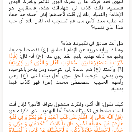
للهوى فقد فُزت. أما أن يأمرك الهوى فتأتمر ويأمرك الهدى
فتعصيه، فأنك كاذب في شهاداتك هذه، فالمقايس هو
الإطاعة والنقياد. إنك إن قلت لأحدهم: إنني أحبك حباً جما،
ثم طلب منك كأس ماء، فم تستجب له، لقال لك: أي حب
هذا الذي تدعيه؟
هل أنت صادق في تكبيرتك هذه؟
وهناك رواية مروية عن الإمام الصادق (ع) تفضحنا جميعا،
وفيها مع ذلك تهديد بليغ. لقد روي عنه (ع) أنه قال:
(فَإِذَا
كَبَّرْتَ فَاسْتَصْغِرْ مَا بَيْنَ اَلسَّمَاوَاتِ اَلْعُلَى وَ اَلثَّرَى دُونَ كِبْرِيَائِهِ)
[٦]
. وأئمتنا (ع) هم الدعاة إلى التوحيد، ومن يتاجر بالتوحيد،
ومن يدعي التوحيد الحق سوى أهل بيت النبي (ع) وعلى
رأسهم الحبيب المصطفى محمد (ص) فهو كاذب فيما
يدعيه.
كيف تقول: الله أكبر، وفكرك مشغول بتوافه الأمور؟ فإذن أنت
لست صادقا في تكبيرتك هذه؟ أما التهديد الذي ذكرناه هو:
(فَإِنَّ اَللَّهَ تَعَالَى إِذَا اِطَّلَعَ عَلَى قَلْبِ اَلْعَبْدِ وَ هُوَ يُكَبِّرُ وَ فِي قَلْبِهِ
عَارِضٌ عَنْ حَقِيقَةِ تَكْبِيرِهِ قَالَ يَا كَاذِبُ أَ تَخْدَعُنِي وَ عِزَّتِي وَ
جَلاَلِي لَأَحْرِمَنَّكَ حَلاَوَةَ ذِكْرِي وَ لَأَحْجُبَنَّكَ عَنْ قُرْبِي وَ اَلْمُسَارَّةِ