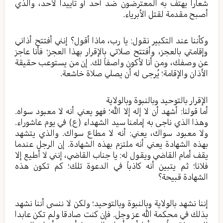
شعارا يهتف به المعترضون ضد أحد أو تأييدا لأحد، والذي
أصبح مقدمة لقتل الأبرياء.
وكأننا عند التكبير نقول: يا رب، ماذا أقول؟ إنني أفتتح أذاني
وإقامتي بالعجز، وأفتتح صلاتي بالإقرار بهذا العجز؛ فأنا عاجز
عن وصفك، ومن أنا لأكون واصفاً لك. إن من يستوعب حقيقة
الأذان والإقامة؛ يُرجى له أن يصلي صلاة خاشعة.
الإقرار بالتوحيد وبالنبوة وبالولاية
أما قولنا: أشهد أن لا إله إلا الله؛ فهو يعني أنه لا معبود سواه.
وهذا الذي ناجى به إمامنا سيد الشهداء (ع) في يوم عاشوراء.
ولا معبود سواك، يعني: أنه لا مطاع سواك. والذي يتشهد
بهذه الشهادة يعني أنه ملتزم بهذه الشهادة. إن الرجل عندما
يقف أمام القاضي ويقول له: يا جناب القاضي، إنني لا أطيع إلا
فلانا؛ ثم يتبين أنه كاذباً في الدعوة تلك؛ كم تكون هذه
الشهادة قبيحة؟
إننا نشهد بالولاية وبالنبوة وبالتوحيد؛ ولكن لا ننسى أننا نشهد
بذلك في محكمة الله عز وجل. فإن كنت صادقا ولم تكن عابدا