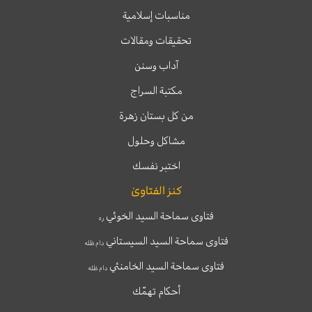
مناسبات إسلامية
تحقيقات ومقالات
آداب وسنن
مكتبة السراج
من كل بستان زهرة
مشاكل وحلول
اختبر نفسك
كنز الفتاوىٰ
فتاوى سماحة السيد الخوئي
ره
فتاوى سماحة السيد السيستاني
دام ظله
فتاوى سماحة السيد الخامنئي
دام ظله
أحكام تهمّك
T
T
I
F