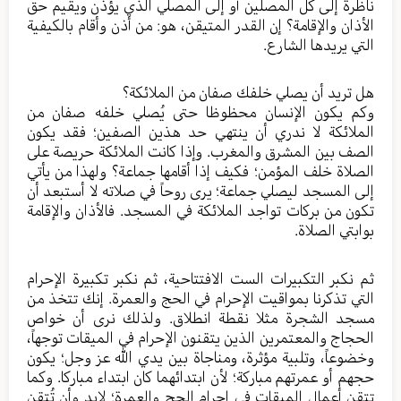
ناظرة إلى كل المصلين أو إلى المصلي الذي يؤذن ويقيم حق
الأذان والإقامة؟ إن القدر المتيقن، هو: من أذن وأقام بالكيفية
التي يريدها الشارع.
هل تريد أن يصلي خلفك صفان من الملائكة؟
وكم يكون الإنسان محظوظا حتى يُصلي خلفه صفان من
الملائكة لا ندري أن ينتهي حد هذين الصفين؛ فقد يكون
الصف بين المشرق والمغرب. وإذا كانت الملائكة حريصة على
الصلاة خلف المؤمن؛ فكيف إذا أقامها جماعة؟ ولهذا من يأتي
إلى المسجد ليصلي جماعة؛ يرى روحاً في صلاته لا أستبعد أن
تكون من بركات تواجد الملائكة في المسجد. فالأذان والإقامة
بوابتي الصلاة.
ثم نكبر التكبيرات الست الافتتاحية، ثم نكبر تكبيرة الإحرام
التي تذكرنا بمواقيت الإحرام في الحج والعمرة. إنك تتخذ من
مسجد الشجرة مثلا نقطة انطلاق. ولذلك نرى أن خواص
الحجاج والمعتمرين الذين يتقنون الإحرام في الميقات توجهاً،
وخضوعاً، وتلبية مؤثرة، ومناجاة بين يدي الله عز وجل؛ يكون
حجهم أو عمرتهم مباركة؛ لأن ابتدائهما كان ابتداء مباركا. وكما
تتقن أعمال الميقات في إحرام الحج والعمرة؛ لابد وأن تُتقن