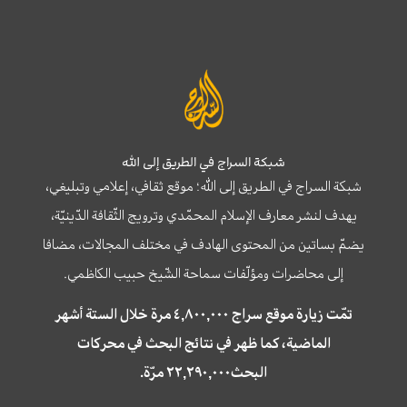
شبكة السراج في الطريق إلى الله
شبكة السراج في الطريق إلى الله؛ موقع ثقافي، إعلامي وتبليغي،
يهدف لنشر معارف الإسلام المحمّدي وترويج الثّقافة الدّينيّة،
يضمّ بساتين من المحتوى الهادف في مختلف المجالات، مضافا
إلى محاضرات ومؤلّفات سماحة الشّيخ حبيب الكاظمي.
تمّت زيارة موقع سراج ٤,٨٠٠,٠٠٠ مرة خلال الستة أشهر
الماضية، كما ظهر في نتائج البحث في محركات
البحث٢٢,٢٩٠,٠٠٠ مرّة.