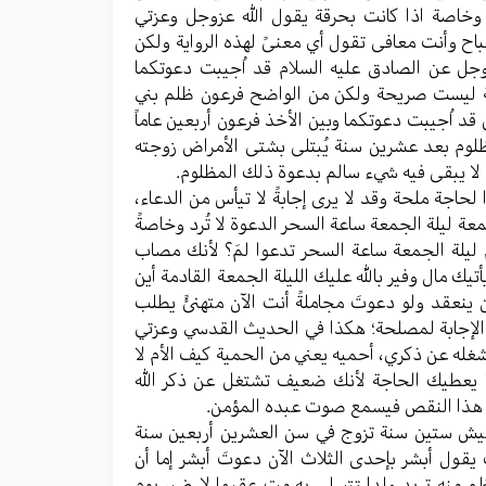
 وخاصة اذا کانت بحرقة یقول الله عزوجل وعزتي
ح وأنت معافی تقول أي معنیً لهذه الروایة ولکن
 عزوجل عن الصادق علیه السلام قد اُجیبت دعوتکما
ة لیست صریحة ولکن من الواضح فرعون ظلم بني
قد اُجیبت دعوتکما وبین الأخذ فرعون أربعین عاماً
مظلوم بعد عشرین سنة يُبتلی بشتی الأمراض زوجته
ن لا یبقی فیه شيء سالم بدعوة ذلك المظلوم.
لحاجة ملحة وقد لا یری إجابةً لا تیأس من الدعاء،
ة لیلة الجمعة ساعة السحر الدعوة لا تُرد وخاصةً
م لیلة الجمعة ساعة السحر تدعوا لمَ؟ لأنك مصاب
 مال وفیر بالله علیك اللیلة الجمعة القادمة أين
ینعقد ولو دعوتَ مجاملةً أنت الآن متهنئً یطلب
یر الإجابة لمصلحة؛ هکذا في الحدیث القدسي وعزتي
ُشغله عن ذکري، أحمیه یعني من الحمیة کیف الأم لا
لا یعطیك الحاجة لأنك ضعیف تشتغل عن ذکر الله
هذا النقص فیسمع صوت عبده المؤمن.
یعیش ستین سنة تزوج في سن العشرین أربعین سنة
یقول أبشر بإحدی الثلاث الآن دعوتَ أبشر إما أن
عظم منه ترید ولدا تتسلی به مت عقیما لا ضیر یوم