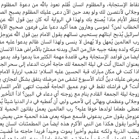
قاط الإستجابة، والمظلوم انسان ظُلم نعوذ بالله من دعوة المظلوم
جلالي لأنتصرن لك ولو بعد حین الآن دعی علیك المظلوم یصبح الصبا
نتظر الأیام ماذا یُصنع بك ولهذا في الروایة أنه کان بین قول الله
لخطاب لمن؟ لموسی وهارون هما أکید دعیا علی فرعون صحیح الآی
سرائیل یُذبح ابنائهم یستحیي نسائهم یقول الامام بین قول الله عزوجل 
ب العالمین یُمهل ولا یُهمل لا ینسی ولهذا انسان ظالم یدعوا علیه 
ترکه ولده یعقه جیبه خالٍ من المال وبدنه ممتلئ بالأمراض هذا الانسا
یضا من قواعد الإستجابة وهي قاعدة مهمة الکثیر منا یدعوا وقد یدعوا 
عنوان المثال أنت في لیلة الجمعة لك حاجة أخرت الدعاء إلی سحر الجمع
ذا کنت في مکان مبارك قبة الحسین علیه السلام؛ تذهب لزیارة الاما
مرض علیك دینٌ أثناء الأسبوع تشفی من مرضك یتفق بشکل اعجازي يأتيك
نت؟ في فراشك تقط في نوم عمیق الحاجة قُضیت اتتهی الأمر اللسان 
وجة لیلة الجمعة القادم ینام مع زوجته أي دعاء في البین؟ اذاً التأخ
جلالي وعظمتي وبهائي إني لأحمي وليي أن أُعطیه في دار الدنیا شیئاً ی
عطي طعاما لولدها خوفا علیه؟ رب العالمین یعمل بقانون الحمیة 
زوجل یقول حتی یدعوني فأسمع صوته یعني هذه الحمیة حتی یعیش 
أخیرا یقول هکذا عن النبي الأکرم هذه ایضاً من المطمئنات انسان 
طلب الذریة ولکنه عقیم وأخیرا یموت وحیداً فریدا حاجته ما قُضیت 
ُعجل لك ما سألت قریباً عاجلا تری الإجابة وإما أن یدخر لك ما هو أ