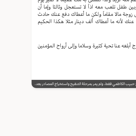
ین طفل تلعب معه اذاً لا تستعجل وثالثا وإما أن
 زوجة مالا مقاماً ولکن ما أعطاك دفع عنك حادث
عنك لأنه ما أعطاك ألف دینار مثلا هکذا الحکیم
 أبلغه عنا تحیة کثیرة وسلاما وإلی أرواح المؤمنين
يب الكاظمي فقط، ولم يمر بمرحلة التنقيح واستخراج المصادر بعد.