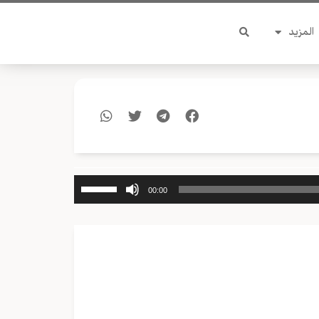
المزيد
استخدم
00:00
مفاتيح
الأسهم
أعلى/
أسفل
لزيادة
أو
خفض