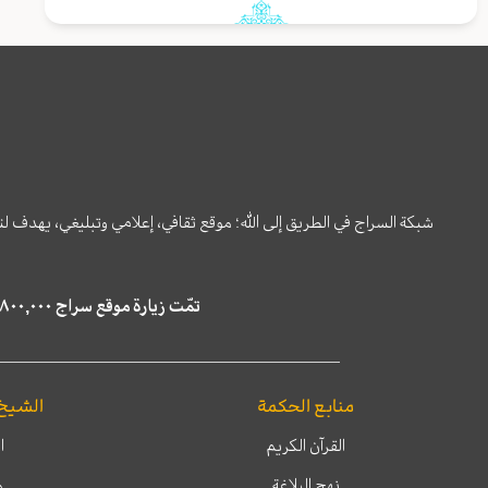
شبكة السراج في الطريق إلى الله؛ موقع ثقافي، إعلامي وتبليغي، يهدف ل
تمّت زيارة موقع سراج ٤,٨٠٠,٠٠٠ مرة خلال الستة أشهر الماضية، كما ظهر في نتائج البحث في محركات البحث٢٢,٢٩٠,٠٠٠ مرّة.
منابع الحكمة
الشيخ
القرآن الكريم
ا
نهج البلاغة
م