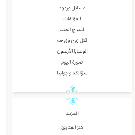
ن
مسائل وردود
و
المؤلفات
إ
ا
السراج المنير
ا
لكل زوج وزوجة
ر
ت
الوصايا الأربعون
ا
صورة اليوم
ب
ا
سؤالكم وجوابنا
ب
أ
ز
و
ت
ع
المزيد
و
كنز الفتاوىٰ
ی
ی