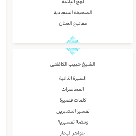
نهج البلاغة
ب
و
الصحيفة السجادية
ل
مفاتيح الجنان
ی
ق
ع
س
ف
ف
الشيخ حبيب الكاظمي
م
ی
السيرة الذاتية
ا
المحاضرات
و
أ
كلمات قصيرة
و
تفسير المتدبرين
ا
د
ومضة تفسيرية
ق
جواهر البحار
ی