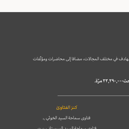
وى الهادف في مختلف المجالات، مضافا إلى محاضرات ومؤلّفات
كنز الفتاوىٰ
فتاوى سماحة السيد الخوئي
ره
فتاوى سماحة السيد السيستاني
دام ظله