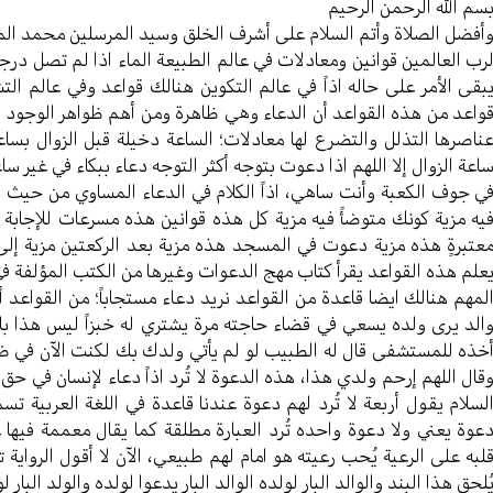
سم الله الرحمن الرحیم
أفضل الصلاة وأتم السلام علی أشرف الخلق وسید المرسلین محمد ال
رب العالمین قوانین ومعادلات في عالم الطبیعة الماء اذا لم تصل درجة
بقی الأمر علی حاله اذاً في عالم التکوین هنالك قواعد وفي عالم التش
واعد من هذه القواعد أن الدعاء وهي ظاهرة ومن أهم ظواهر الوجود عل
ناصرها التذلل والتضرع لها معادلات؛ الساعة دخیلة قبل الزوال بساع
اعة الزوال إلا اللهم اذا دعوت بتوجه أکثر التوجه دعاء ببکاء في غیر س
ي جوف الکعبة وأنت ساهي، اذاً الکلام في الدعاء المساوي من حیث ال
یه مزیة کونك متوضأً فیه مزیة کل هذه قوانین هذه مسرعات للإجا
عتبرةٍ هذه مزیة دعوت في المسجد هذه مزیة بعد الرکعتین مزیة إلی
علم هذه القواعد یقرأ کتاب مهج الدعوات وغیرها من الکتب المؤلفة في
لمهم هنالك ایضا قاعدة من القواعد نرید دعاء مستجاباً؛ من القواعد
الد یری ولده یسعي في قضاء حاجته مرة يشتري له خبزاً لیس هذا بالأم
خذه للمستشفی قال له الطبیب لو لم یأتي ولدك بك لکنت الآن في ضمن
قال اللهم إرحم ولدي هذا، هذه الدعوة لا تُرد اذاً دعاء لإنسان في حق 
لسلام یقول أربعة لا تُرد لهم دعوة عندنا قاعدة في اللغة العربیة تس
عوة يعني ولا دعوة واحده تُرد العبارة مطلقة کما یقال معممة فیها عم
لبه علی الرعیة یُحب رعیته هو امام لهم طبیعي، الآن لا أقول الروایة 
ُلحق هذا البند والوالد البار لولده الوالد البار یدعوا لولده والولد الب