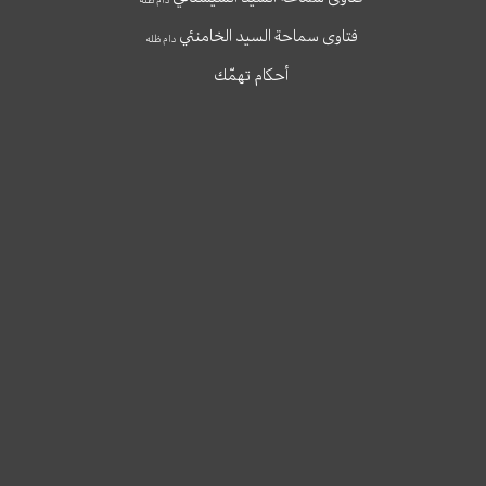
فتاوى سماحة السيد الخامنئي
دام ظله
أحكام تهمّك