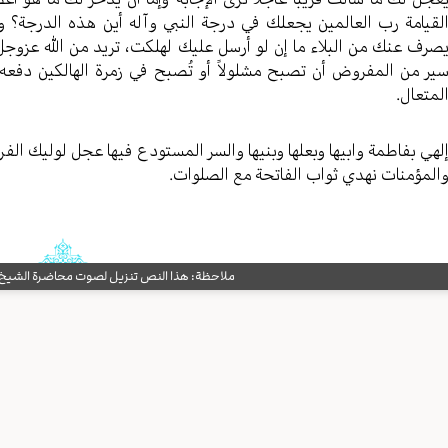
لقیامة رب العالمین یجعلك في درجة النبي وآله أین هذه الدرجة؟ وب
صرف عنك من البلاء ما إن لو أرسل علیك لهلکت، ترید من الله عزوجل
یر من المفروض أن تصبح مشلولاً أو تُصبح في زمرة الهالکین دفعه 
لمتعال.
لهي بفاطمة وابیها وبعلها وبنیها والسر المستودع فیها عجل لولیك الفرج
المؤمنات نهدي ثواب الفاتحة مع الصلوات.
ملاحظة: هذا النص تنزيل لصوت محاضرة الشيخ حب