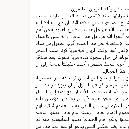
مستوى
الصوت.
مصطفی وآله الطیبین الطاهرین
 حرارتها المئة لا تملي قبل ذلك لو إنتظرت السنین
ریع ایضا قواعد في علاقة الإنسان مع ربه ایضا له
اقتنا بالله عزوجل علاقة التضرع العبودیة من أهم
ة أدعوا الله عزوجل هذا الدعاء وزنه لیس کالدعاء
اعة الإستجابة لعل هذا الدعاء أقرب للقبول من دعاء
إقبال کونه وقت الزوال فیه مزیة کونه ساعة السحر
بة کونك في حال سجود هذه مزیة دعوت بعد صدقةٍ
 آخره البحث مفصل، أحدنا حقیقتاً بحاجة إلی أن
 هذا المجال.
 أن یدعوا الإنسان لمن أحسن في حقه صرت ممنوناً،
ر المهم ولکن في المنزل اُبتلي بنزیف ولده البار
 الأموات مثلا هذا الأب لو رفع یدیه إلی السماء
من یری له حق علیه الآن الروایة؛ امیرالمؤمنین علیه
می النکرة في سیاق النفي یفید العموم لا ترد لهم
وم الامام العادل لرعیته امام عادل یدعوا للرعیة
تنطبق ولکن امام الجماعة یدعوا للمأمومین مثلا قد
ار لوالده ایضا العکس انسان یدعوا لوالده ایضا هذه من