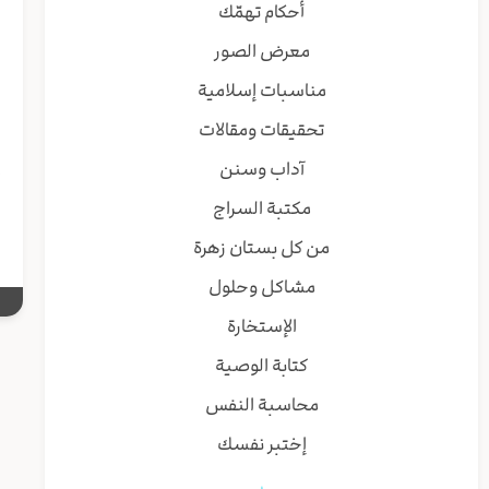
أحكام تهمّك
ا
معرض الصور
ی
س
مناسبات إسلامية
ا
تحقيقات ومقالات
إ
آداب وسنن
و
مكتبة السراج
من كل بستان زهرة
مشاكل وحلول
الإستخارة
كتابة الوصية
محاسبة النفس
إختبر نفسك