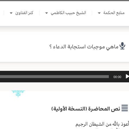
منابع الحكمة
الشيخ حبيب الكاظمي
كنز الفتاوىٰ
ماهي موجبات استجابة الدعاء ؟
ل
00:00
وت
نص المحاضرة (النسخة الأولية)
عوذ بالله من الشیطان الرجیم