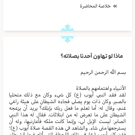
خلاصة المحاضرة
ماذا لو تهاون أحدنا بصلاته؟
بسم الله الرحمن الرحيم
الأنبياء واهتمامهم بالصلاة
لقد فقد النبي أيوب (ع) كل شيء وكان مع ذلك متحليا
بالصبر. وكان ذات يوم يصلي فجاءه الشيطان على هيئة راعي
غنم، وقال له: أما تعلم ما فعل ربك بإبلك؟ يريد أن يزعجه
الشيطان على ما تعرض له من ابتلائات. فقال له هذا النبي
الصابر: ليست الإبل لي، وإنما كانت ملكه فأعارنيها، وله أن
يسترجعها متى شاء. والشاهد في هذه القصة صلاة أيوب (ع)؛
فقد كان أيوب (ع) في تلك اللحظة التي أتاه فيها الشيطان