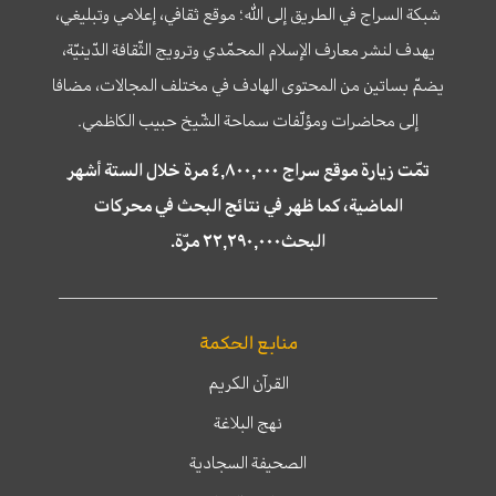
شبكة السراج في الطريق إلى الله؛ موقع ثقافي، إعلامي وتبليغي،
يهدف لنشر معارف الإسلام المحمّدي وترويج الثّقافة الدّينيّة،
يضمّ بساتين من المحتوى الهادف في مختلف المجالات، مضافا
إلى محاضرات ومؤلّفات سماحة الشّيخ حبيب الكاظمي.
تمّت زيارة موقع سراج ٤,٨٠٠,٠٠٠ مرة خلال الستة أشهر
الماضية، كما ظهر في نتائج البحث في محركات
البحث٢٢,٢٩٠,٠٠٠ مرّة.
منابع الحكمة
القرآن الكريم
نهج البلاغة
الصحيفة السجادية