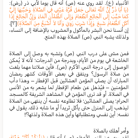
الأنبياء (ع). لقد روي عنه (ص) أنه قال يوما لأبي ذر (رض):
(يَا أَبَا ذَرٍّ إِنَّ اَللَّهَ تَعَالَى جَعَلَ قُرَّةَ عَيْنِي فِي اَلصَّلاَةِ وَحَبَّبَهَا إِلَيَّ
كَمَا حَبَّبَ إِلَى اَلْجَائِعِ اَلطَّعَامَ وَإِلَى اَلظَّمْآنِ اَلْمَاءَ وَإِنَّ اَلْجَائِعَ إِذَا
أَكَلَ اَلطَّعَامَ شَبِعَ وَإِذَا شَرِبَ رَوِيَ وَأَنَا لاَ أَشْبَعُ مِنَ اَلصَّلاَةِ)
[٣]
.
إن أنسنا نحن البشر بالمأكول والمشروب بالإضافة إلى النساء،
ولذلك يشبه النبي (ص) الصلاة بهذه المتع.
فمن مشى على درب النبي (ص) وتشبه به وصل إلى الصلاة
الخاشعة في يوم من الأيام، وبدرجة من الدرجات؛ لأنه لا يُمكن
الوصول إلى درجة النبي الأكرم (ص). فأين صلاتنا مهما بلغت
من صلاة الرسول؟ ويتفق في بعض الأوقات كشهر رمضان
المبارك أن يصلي المؤمن العشائين قبل الإفطار – وهذا دأب
المؤمنين – فيُذهل عن طعام الإفطار لما يشعر به من الأنس
في الصلاة. أو قد ترى المؤمن في المشاهد الشريفة كالمسجد
الحرام؛ يصلى العشائين؛ فلا تطاوعه نفسه أن ينتهي من الصلاة
ليذهب إلى المنزل حتى يأكل ثريداً أو ما شابه ذلك. يقول في
نفسه: أين نفسي ومتطلباتها وأين هذه الصلاة ولذتها؟!
وأمر أهلك بالصلاة
لقد روي عن النبي الأعظم (ص) أنه قال:
(وَلْيَكُنْ أَكْثَرُ هَمِّكَ