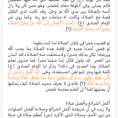
قائم يصلي. وفي الكوفة مقام للخضر، وهو ممن كان ولا زال
أنسه بالصلاة بين يدي الله عز وجل. وقد كانت لذي الكفل
قصة مع الصلاة، وكانت له مناجات مع ربه. وكما روي عن
الإمام الصادق (ع):
(أَحَبُّ اَلْأَعْمَالِ إِلَى اَللَّهِ عَزَّ وَجَلَّ اَلصَّلاَةُ
وَهِيَ آخِرُ وَصَايَا اَلْأَنْبِيَاءِ)
[١]
.
لو قضيت عمرا في إتقان الصلاة لما كنت ملوما
لو قضى أحدنا عمره في إقامة هذه الصلاة بما يحب الله
ويرضاه؛ لكان بذلك جديرا، ولاستحقت منه الصلاة ذلك البذل
من العمر. قد يقول قائل: إننا صلينا عمراً، فما جدوى تعلم
الصلاة، وما الجديد في ذلك؟ يذكر لنا الإمام الصادق (ع)
كلمة فيها وخز للبواطن المستعدة، وهي:
(مَا أَقْبَحَ بِالرَّجُلِ أَنْ
تَأْتِيَ عَلَيْهِ سِتُّونَ سَنَةً أَوْ سَبْعُونَ سَنَةً فَمَا يُقِيمُ صَلاَةً وَاحِدَةً
بِحُدُودِهَا تَامَّةً)
[٢]
. فالذي لا يعرف حدود الصلاة كيف يُمكنها
أن يصليها تامة؟ إن العلم مقدمة للعمل.
أكمل الشرائع وأفضل صلاة
ولا ريب في أن شريعتنا أكمل الشرائع وصلاتنا أفضل الصلوات
من بين الأمم، وصلاة النبي الأكرم (ص) أعظم صلاة في حياة