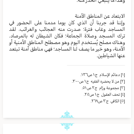
الابتعاد عن المناطق الآمنة
وإننا قد جربنا أن الذي كان يوما مدمنا على الحضور في
المساجد وغاب فترة؛ صدرت منه العجائب والغرائب. لقد
ترك المسجد وصلاة الجماعة؛ فكان الشيطان له بالمرصاد.
وهناك مصلح يُستخدم اليوم وهو مصطلح المناطق الأمنية أو
الآمنة، وهو خير ما يصف لنا المساجد؛ فهي مناطق آمنة تبتعد
عنها الشياطين.
[١]
دعائم الإسلام ج١ ص١٣٦.
[٢]
من لا یحضره الفقیه ج١ ص٣٠٠.
[٣]
مجموعة ورّام ج٢ ص٥١.
[٤]
تحف العقول ج١ ص٢٥.
[٥]
الکافي ج٣ ص٢٦٩.