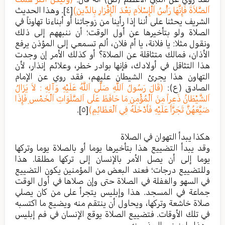
اَلصَّلاَةَ فَإِنَّهَا رَأْسُ اَلْإِسْلاَمِ بَعْدَ اَلْإِقْرَارِ بِالدِّينِ)
[٤]
. وهذا الحديث
الشريف يحثنا على أننا إذا رأينا من زوجاتنا أو أبناءنا تهاوناً في
الصلاة ولو بتأخيرها عن أول الوقت؛ أن ننبههم إلى ذلك
ونقول مثلا: يا فلانة، يا أم فلان، ألم تسمعي إلى المؤذن يرفع
الأذان، فمالك متثاقلة عن الصلاة؟ أو كذلك الأمر إن وجدت
هذا التثاقل في أولادك، فإنها بوادر خطر، وعلائم إنذار، لأن
التهاون هذا يجرئ الشيطان عليهم، فقد روي عن الإمام
الصادق (ع):
(قَالَ رَسُولُ اَللَّهِ صَلَّى اَللَّهُ عَلَيْهِ وَآلِهِ : لاَ يَزَالُ
اَلشَّيْطَانُ ذَعِراً مِنَ اَلْمُؤْمِنِ مَا حَافَظَ عَلَى اَلصَّلَوَاتِ اَلْخَمْسِ فَإِذَا
ضَيَّعَهُنَّ تَجَرَّأَ عَلَيْهِ فَأَدْخَلَهُ فِي اَلْعَظَائِمِ)
[٥]
.
هكذا يبدأ التهوان في الصلاة
وقد يبدأ التضييع هذا بتأخيرها يوما أو بالصلاة يوما وتركها
يوما إلى أن يصل الأمر بالإنسان إلى تركها مطلقا. هذا
وللتضييع درجات؛ فعند البعض من المؤمنين يكون التضييع
في السهو والغفلة في الصلاة حتى وإن صلاها في أول الوقت
جماعة في المسجد. هذا وإبليس يتجرأ على من كان يصلي
صلاة خاشعة وتركها، ويحاول أن ينتقم منه ويضيع ما اكتسبه
في تلك الأوقات. فتضييع الصلاة يوقع الإنسان في فم إبليس
وهذا ما ينبغي الحذر منه.