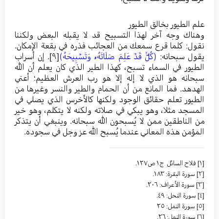
علم الطيور بخالق الطيور
وهناك وجه آخر لهذا التسبيح قد لا يقبله البعض ولكننا
نقول: كلما قرع سمعك من العجائب فذره في بقعة الإمكان.
يقول سبحانه:
(كُلّٞ قَدۡ عَلِمَ صَلَاتَهُۥ وَتَسۡبِيحَهُ)
[٩]
. إن أسراب
الطيور في السماء تسبح، كهذا الطير الذي كان يعلم أن الله
سبحانه هو الذي لا إله إلا هو رب العرش العظيم؛ أعني
الهدهد. فما المانع من أن الحمام والطير والنسر وغيرها من
الطيور تعلم حقائق الوجود ولكنها كالأخرس الذي يصلي في
المسجد مثلا، وهو يبكي في صلاته ولكنه لا يتكلم، وهو خير
من الناطقين ممن لا يُسبحون الله سبحانه. وينبغي أن يتذكر
المؤمن هذه المعاني عندما يُسبح الله عز وجل في سجوده.
[١]
فلاح السائل ج١ ص١٢٧.
[٢]
سورة البقرة: ١٨٣.
[٣]
سورة الأعراف: ٢٠٦.
[٤]
سورة النحل: ٤٩.
[٥]
سورة النمل: ٢٥
[٦]
سورة النمل: ٢٦.