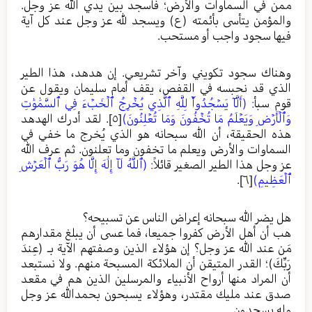
ممن في السماوات والأرض؛ فاسجد بين يدي الله عز وجل.
والمؤمن يتأسى بأئمته (ع) ويسجد لله عز وجل عند كل آية
فيها سجود واجب أو مستحب.
وهناك سجود تكويني وآخر تشريعي. إن هدهد، هذا الطير
الذي قد نحبسه في القفص، يقف أمام سليمان ويقول عن
قوم سبأ:
(أَلَّاۤ يَسۡجُدُواْۤ لِلَّهِ ٱلَّذِي يُخۡرِجُ ٱلۡخَبۡءَ فِي ٱلسَّمَٰوَٰتِ
وَٱلۡأَرۡضِ وَيَعۡلَمُ مَا تُخۡفُونَ وَمَا تُعۡلِنُونَ)
[٥]
. لقد أدرك الهدهد
هذه الحقيقة، أن الله سبحانه هو الذي يُخرج ما خفي في
السماوات والأرض ويعلم ما تخفون وما تعلنون. ثم عرف الله
عز وجل هذا الطير الصغير قائلاً:
(ٱللَّهُ لَآ إِلَٰهَ إِلَّا هُوَ رَبُّ ٱلۡعَرۡشِ
ٱلۡعَظِيمِ)
[٦]
.
هل يضر الله سبحانه إعراض الناس عن تسبيحه؟
هب أن أهل الأرض كفروا جميعا، فما عسى أن يبلغ مقدارهم
مَن عند الله عز وجل؟ إن هؤلاء الذين وصفتهم الآية بـ (عِندَ
رَبِّكَ)؛ القدر المتيقن أن الملائكة المسبحة منهم. ولا نستبعد
أن المراد منها أرواح الأنبياء والمرسلين الذين هم في مقعد
صدق عند مليك مقتدر، وهؤلاء يسبحون بحمدالله عز وجل
وله يسجدون.