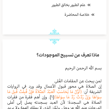
علم الطيور بخالق الطيور
خلاصة المحاضرة
ماذا تعرف عن تسبيح الموجودات؟
بسم الله الرحمن الرحيم
لمن يبحث عن المقامات العُلى
إن الصلاة هي محور قبول الأعمال وقد ورد في الروايات
الشريفة أن:
(أَوَّلُ مَا يُحَاسَبُ اَلْعَبْدُ اَلصَّلاَةُ فَإِنْ قُبِلَتْ قُبِلَ مَا
سِوَاهَا وَإِنْ رُدَّتْ رُدَّ مَا سِوَاهَا)
[١]
. وإن أهم فقرة من فقرات
الصلاة هي السجدة؛ لأن العبد بسجدته يصل إلى أعلى
الدرجات عند الله عز وجل. ولكن الذي لا يملك الهمة ولا يريد