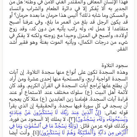
فهذا الإنسان المعافى والمقتدر الغني الآمن في وطنه؛ هل من
الجدير به ألا يُفكر إلا في دائرة الطعام والشراب والنساء
والمسكن وما شابه ذلك؟ أليس هذا حرمان ما بعده حرمان؟ أو
قد يكون الرجل قد بلغ من العمر ما بلغ، وفي عرفنا أصبح
متقاعدا لا عمل له، وله راتب يأتيه من دون كد، وقد زوج
أولاده، وأصبح في المنزل وحيدا مع زوجته ولكنه لا يفكر في
شيء من درجات الكمال، ويأتيه الموت بغتةً وهو فقير أشد
الفقر.
سجود التلاوة
وهذه السجدة تكون على أنواع منها سجدة التلاوة. إن آيات
السجدة الواجبة أربع، والمستحبة منها إحدى عشرة ومن أراد
أن يطلع عايها يُراجع آيات السجدة في القرآن الكريم. وقد كان
لأئمة أهل البيت (ع) سلوك مختلف عند الاستماع أو عند
قراءة آيات السجدة. فإمامنا زين العابدين (ع) مثلا كان يعجبه
أن يسجد في كل سورة فيها سجدة. والحقيقية إن الذي يقرأ
قوله تعالى:
(إِنَّ ٱلَّذِينَ عِندَ رَبِّكَ لَا يَسۡتَكۡبِرُونَ عَنۡ عِبَادَتِهِۦ
وَيُسَبِّحُونَهُۥ وَلَهُۥ يَسۡجُدُونَۤ)
[٣]
، لا يملك إلا السجود من فوره.
وكذلك قوله عز من قائل:
(وَلِلَّهِۤ يَسۡجُدُۤ مَا فِي ٱلسَّمَٰوَٰتِ وَمَا فِي
ٱلۡأَرۡضِ مِن دَآبَّةٖ وَٱلۡمَلَـٰٓئِكَةُ وَهُمۡ لَا يَسۡتَكۡبِرُونَ)
[٤]
. وأنت أيضا