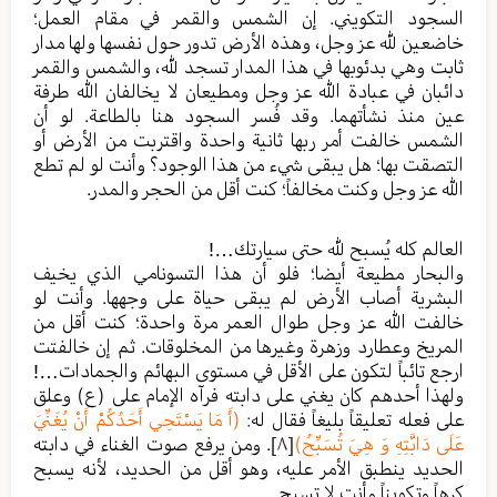
السجود التكويني. إن الشمس والقمر في مقام العمل؛
خاضعين لله عز وجل، وهذه الأرض تدور حول نفسها ولها مدار
ثابت وهي بدئوبها في هذا المدار تسجد لله، والشمس والقمر
دائبان في عبادة الله عز وجل ومطيعان لا يخالفان الله طرفة
عين منذ نشأتهما. وقد فُسر السجود هنا بالطاعة. لو أن
الشمس خالفت أمر ربها ثانية واحدة واقتربت من الأرض أو
التصقت بها؛ هل يبقى شيء من هذا الوجود؟ وأنت لو لم تطع
الله عز وجل وكنت مخالفاً؛ كنت أقل من الحجر والمدر.
العالم كله يُسبح لله حتى سيارتك…!
والبحار مطيعة أيضا؛ فلو أن هذا التسونامي الذي يخيف
البشرية أصاب الأرض لم يبقى حياة على وجهها. وأنت لو
خالفت الله عز وجل طوال العمر مرة واحدة؛ كنت أقل من
المريخ وعطارد وزهرة وغيرها من المخلوقات. ثم إن خالفتت
ارجع تائباً لتكون على الأقل في مستوى البهائم والجمادات…!
ولهذا أحدهم كان يغني على دابته فرآه الإمام على (ع) وعلق
على فعله تعليقاً بليغاً فقال له:
(أَ مَا يَسْتَحِي أَحَدُكُمْ أَنْ يُغَنِّيَ
عَلَى دَابَّتِهِ وَ هِيَ تُسَبِّحُ)
[٨]
. ومن يرفع صوت الغناء في دابته
الحديد ينطبق الأمر عليه، وهو أقل من الحديد، لأنه يسبح
كرهاً وتكويناً وأنت لا تسبح.