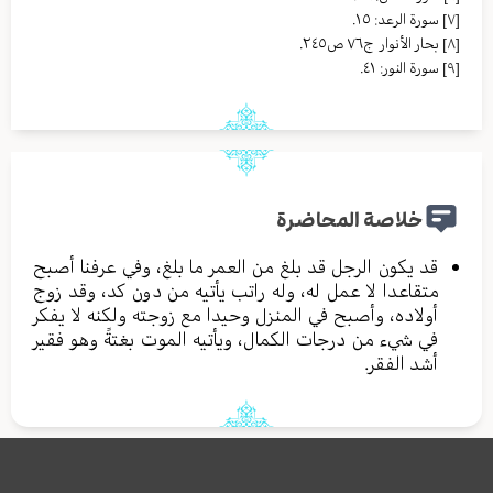
[٧]
سورة الرعد: ١٥.
[٨]
بحار الأنوار ج٧٦ ص٢٤٥.
[٩]
سورة النور: ٤١.
خلاصة المحاضرة
قد يكون الرجل قد بلغ من العمر ما بلغ، وفي عرفنا أصبح
متقاعدا لا عمل له، وله راتب يأتيه من دون كد، وقد زوج
أولاده، وأصبح في المنزل وحيدا مع زوجته ولكنه لا يفكر
في شيء من درجات الكمال، ويأتيه الموت بغتةً وهو فقير
أشد الفقر.