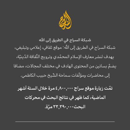
شبكة السراج في الطريق إلى الله
شبكة السراج في الطريق إلى الله؛ موقع ثقافي، إعلامي وتبليغي،
يهدف لنشر معارف الإسلام المحمّدي وترويج الثّقافة الدّينيّة،
يضمّ بساتين من المحتوى الهادف في مختلف المجالات، مضافا
إلى محاضرات ومؤلّفات سماحة الشّيخ حبيب الكاظمي.
تمّت زيارة موقع سراج ٤,٨٠٠,٠٠٠ مرة خلال الستة أشهر
الماضية، كما ظهر في نتائج البحث في محركات
البحث٢٢,٢٩٠,٠٠٠ مرّة.