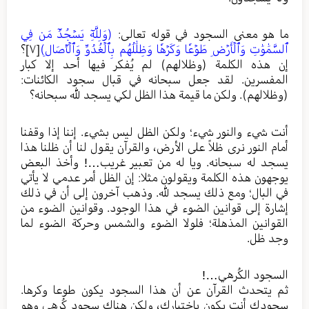
ما هو معنى السجود في قوله تعالى:
(وَلِلَّهِۤ يَسۡجُدُۤ مَن فِي
ٱلسَّمَٰوَٰتِ وَٱلۡأَرۡضِ طَوۡعٗا وَكَرۡهٗا وَظِلَٰلُهُم بِٱلۡغُدُوِّ وَٱلۡأٓصَالِ)
[٧]
؟
إن هذه الكلمة (وظلالهم) لم يُفكر فيها أحد إلا كبار
المفسرين. لقد جعل سبحانه في قبال سجود الكائنات:
(وظلالهم). ولكن ما قيمة هذا الظل لكي يسجد لله سبحانه؟
أنت شيء والنور شيء؛ ولكن الظل ليس بشيء. إننا إذا وقفنا
أمام النور نرى ظلاً على الأرض، والقرآن يقول لنا أن ظلنا هذا
يسجد له سبحانه. ويا له من تعبير غريب…! وأخذ البعض
يوجهون هذه الكلمة ويقولون مثلا: إن الظل أمر عدمي لا يأتي
في البال؛ ومع ذلك يسجد لله. وذهب آخرون إلى أن في ذلك
إشارة إلى قوانين الضوء في هذا الوجود. وقوانين الضوء من
القوانين المذهلة؛ فلولا الضوء والشمس وحركة الضوء لما
وجد ظل.
السجود الكُرهي…!
ثم يتحدث القرآن عن أن هذا السجود يكون طوعا وكرها.
سجودك أنت يكون باختيارك، ولكن هناك سجود كُرهي وهو