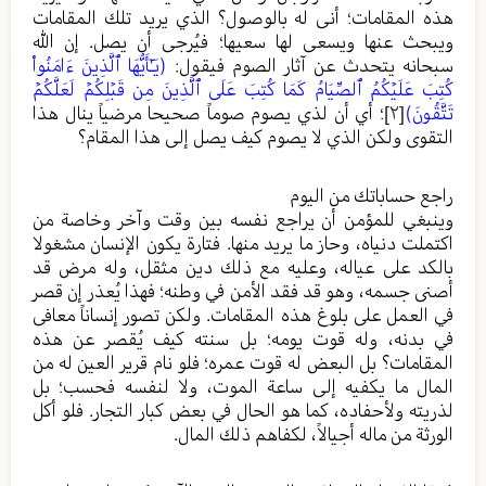
هذه المقامات؛ أنى له بالوصول؟ الذي يريد تلك المقامات
ويبحث عنها ويسعى لها سعيها؛ فيُرجى أن يصل. إن الله
سبحانه يتحدث عن آثار الصوم فيقول:
(يَـٰٓأَيُّهَا ٱلَّذِينَ ءَامَنُواْ
كُتِبَ عَلَيۡكُمُ ٱلصِّيَامُ كَمَا كُتِبَ عَلَى ٱلَّذِينَ مِن قَبۡلِكُمۡ لَعَلَّكُمۡ
تَتَّقُونَ)
[٢]
؛ أي أن لذي يصوم صوماً صحيحا مرضياً ينال هذا
التقوى ولكن الذي لا يصوم كيف يصل إلى هذا المقام؟
راجع حساباتك من اليوم
وينبغي للمؤمن أن يراجع نفسه بين وقت وآخر وخاصة من
اكتملت دنياه، وحاز ما يريد منها. فتارة يكون الإنسان مشغولا
بالكد على عياله، وعليه مع ذلك دين مثقل، وله مرض قد
أصنى جسمه، وهو قد فقد الأمن في وطنه؛ فهذا يُعذر إن قصر
في العمل على بلوغ هذه المقامات. ولكن تصور إنساناً معافى
في بدنه، وله قوت يومه؛ بل سنته كيف يُقصر عن هذه
المقامات؟ بل البعض له قوت عمره؛ فلو نام قرير العين له من
المال ما يكفيه إلى ساعة الموت، ولا لنفسه فحسب؛ بل
لذريته ولأحفاده، كما هو الحال في بعض كبار التجار. فلو أكل
الورثة من ماله أجيالاً، لكفاهم ذلك المال.