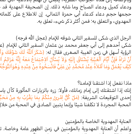
ودعاء كميل ودعاء الصباح وما شابه ذلك. إن الصحيفة المهدية قد 
حجمها حجم دعاء كدعاء أبي حمزة الثمالي. إن للاطلاع على كلماته 
المهدوي، والتعلق به؛ فمن أكثر ذكر شيء، تعلق به.
الرجل الذي شكى للسفير الثاني شوقه للإمام (عجل الله فرجه)
شكى أحدهم إلى أبي جعفر محمد بن عثمان السفير الثاني للإمام (عج
الرؤية أسهل في زمن الغيبة الصغرى فقال له:
(شَكَرَ اَللَّهُ لَكَ شَوْقَكَ وَأَرَ
أَنْ تَرَاهُ فَإِنَّ أَيَّامَ اَلْغَيْبَةِ يُشْتَاقُ إِلَيْهِ وَلاَ يُسْأَلُ اَلاِجْتِمَاعُ مَعَهُ إِنَّهُ عَزَائِمُ اَلل
كَيْفَ يُعْمَلُ وَمَا أَمْلاَهُ عِنْدَ مُحَمَّدِ بْنِ عَلِيٍّ فَانْسَخُوهُ مِنْ عِنْدِهِ وَهُوَاَلتَّوَجُّهُ
ماذا نفعل إذا اشتقنا لإمامنا؟
إنك إذا اشتقتك إلى إمام زمانك، فأولا: زره بالزيارات المأثورة كآل يا
إحدى التوقيعات الشريفة:
(مَلْ كُلُّ اِمْرِئٍ مِنْكُمْ بِمَا يَقْرُبُ بِهِ مِنْ مَحَبَّت
المحبة المجردة لا تكلفنا شيئا وإنما يتبين الصادق في المحبة من خلا
العناية المهدوية الخاصة بالمؤمنين
واعلم أن العناية المهدوية بالمؤمنين في زمن الظهور عامة وخاصة.