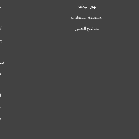
نهج البلاغة
م
الصحيفة السجادية
مفاتيح الجنان
ك
وم
تفس
م
ا
لك
ال