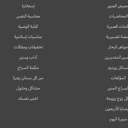
عرض الصور
إستخارة
المحاضرات
محاسبة النفس
لمات قصيرة
كتابة الوصية
ضة تفسيرية
مناسبات إسلامية
جواهر البحار
تحقيقات ومقالات
ير المتدبرين
آداب وسنن
سائل وردود
مكتبة السراج
المؤلفات
من كل بستان زهرة
لسراج المنير
مشاكل وحلول
ل زوج وزوجة
اختبر نفسك
وصايا الأربعون
صورة اليوم
T
T
I
F