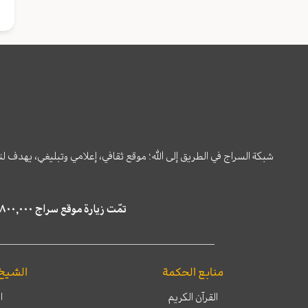
شبكة السراج في الطريق إلى الله؛ موقع ثقافي، إعلامي وتبليغي، يهدف ل
تمّت زيارة موقع سراج ٤,٨٠٠,٠٠٠ مرة خلال الستة أشهر الماضية، كما ظهر في نتائج البحث في محركات البحث٢٢,٢٩٠,٠٠٠ مرّة.
منابع الحكمة
الشيخ
القرآن الكريم
ا