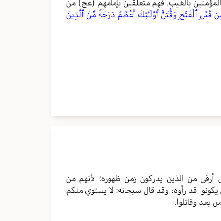
المؤمنين بالغيب. فهم متعلقين بإمامهم (عج) من
بۡلِ ٱلۡفَتۡحِ وَقَٰتَلَۚ أُوْلَـٰٓئِكَ أَعۡظَمُ دَرَجَةࣰ مِّنَ ٱلَّذِينَ
 أرقى من الذين يدركون زمن ظهوره؛ لأنهم من
كونوا قد رأوه، وقد قال سبحانه: لا يستوي منكم
 بعد وقاتلوا.