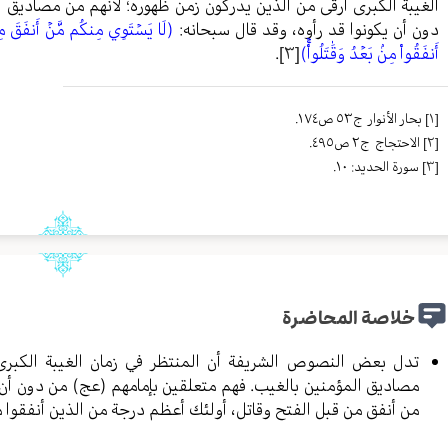
الغيبة الكبرى أرقى من الذين يدركون زمن ظهوره؛ لأنهم من مصاديق 
دون أن يكونوا قد رأوه، وقد قال سبحانه:
(لَا يَسۡتَوِي مِنكُم مَّنۡ أَنفَقَ مِن قَ
أَنفَقُواْ مِنۢ بَعۡدُ وَقَٰتَلُواْۚ)
[٣]
.
[١]
بحار الأنوار ج٥٣ ص١٧٤.
[٢]
الاحتجاج ج٢ ص٤٩٥.
[٣]
سورة الحديد: ١٠.
خلاصة المحاضرة
تدل بعض النصوص الشريفة أن المنتظر في زمان الغيبة الكبرى
مصاديق المؤمنين بالغيب. فهم متعلقين بإمامهم (عج) من دون أن ي
من أنفق من قبل الفتح وقاتل، أولئك أعظم درجة من الذين أنفقوا من