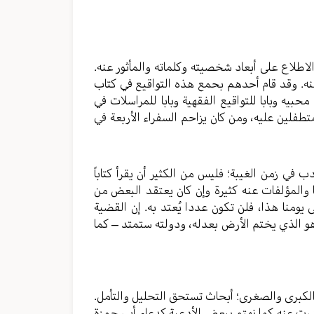
الاطلاع على أبعاد شخصيته وكلماته والمأثور عنه.
عنه. وقد قام أحدهم بحمع هذه التواقيع في كتاب
يه وبابا للتواقيع الفقهية وبابا للمراسلات في
تطفلين عليه، ومن كان يزاحم السفراء الأربعة في
 في زمن الغيبة؛ فليس من الكثير أن يقرأ كتاباً
 والمؤلفات عنه كثيرة وإن كان يعتقد البعض من
 يومنا هذا، فلن تكون عددا يُعتد به. إن القضية
هو الذي يختم الأرض بعدله، ودولته ستمتد – كما
 الكبرى والصغرى؛ أبحاث تستحق التحليل والتأمل.
صدرت عنه كما نهتم ببعض الأدعية كدعاء أبي حمزة