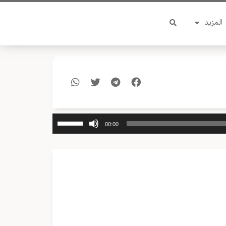
المزيد
استخدم
00:00
مفاتيح
الأسهم
أعلى/
أسفل
لزيادة
أو
خفض
مستوى