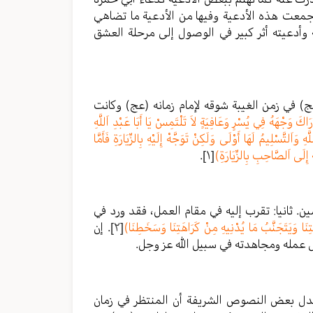
جمعت هذه الأدعية وفيها من الأدعية ما تضاهي
وأدعيته أثر كبير في الوصول إلى مرحلة العشق
) في زمن الغيبة شوقه لإمام زمانه (عج) وكانت
اكَ وَجْهَهُ فِي يُسْرٍ وَعَافِيَةٍ لاَ تَلْتَمِسْ يَا أَبَا عَبْدِ اَللَّهِ
َّهِ وَاَلتَّسْلِيمُ لَهَا أَوْلَى وَلَكِنْ تَوَجَّهْ إِلَيْهِ بِالزِّيَارَةِ فَأَمَّا
 إِلَى اَلصَّاحِبِ بِالزِّيَارَةِ)
[١]
.
سين. ثانيا: تقرب إليه في مقام العمل، فقد ورد في
ِنَا وَيَتَجَنَّبُ مَا يُدْنِيهِ مِنْ كَرَاهَتِنَا وَسَخَطِنَا)
[٢]
. إن
ل عمله ومجاهدته في سبيل الله عز وجل.
 تدل بعض النصوص الشريفة أن المنتظر في زمان