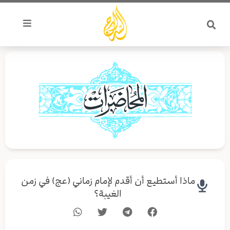
خطي
لى
لمحتوى
ماذا أستطيع أن أقدم لإمام زماني (عج) في زمن
الغيبة؟