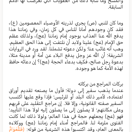
والمسخ وما شابه ذلك من العقوبات التي تعرضت لها الأمم
السابقة.
وما كان للنبي (ص) يجري لذريته الأوصياء المعصومين (ع)،
فقد كان وجودهم أمانا للناس في كل زمان، وفي زماننا هذا
يدفع الله عنا العذاب بوجود إمام زماننا (عج)، ولذلك عظم
حق الإمام (عج) علينا ولابد أن نلتفت إلى هذا الحق العظيم.
وهب أنه غائب عنا؛ ولكن دعوته تشملنا. لقد ورد في الروايات
الشريفة؛ أن الله عز وجل يدفع البلاء عن أمة أو مدينة مثلا،
بدعوة رجل صالح، فكيف بدعاء الحجة (عج)؟ إن دعائه حافظ
لهذه الأمة كما هو وجوده.
بركات المراجع من بركاته
عندما يذهب سفير إلى دولة؛ فأول ما يصنعه تقديم أوراق
اعتماده، لأمير ذلك البلد أو للرئيس؛ فإذا وقع عليها اكتسب
السفير صفته القانونية، وإلا فلا. إن مراجع التقليد على قربهم
وعلى مكانتهم؛ لا يصلون إلى ما يصلون إليه لولا هذا التأييد؛
فهو (عج) يجعلهم حجة في هذا العالم؛ ولولا ذلك لما كانت
الفتوى ملزمة لنا. فالمراجع أمناء إمام زماننا (عج) ووكلاءه
بالمعنى العام، وقد اكتسبوا هذه الشرعية من قوله:
(فَلِلْعَوَامِّ