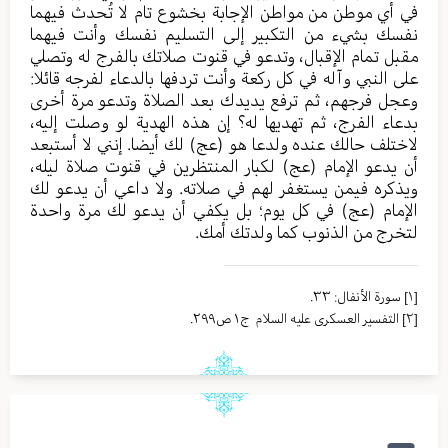
في أي موطن من مواطن الإجابة بخشوع تام لا تُحدث فيهما
نفسك بشيء من التكبير إلى التسليم نفسك وأنت فيهما
مقبل تمام الإقبال، وتدعو في قنوت صلاتك بالفرج له وتصلي
على النبي وآله في كل ركعة وأنت تردفها بالدعاء لفرجه قائلا:
وعجل فرجهم، ثم ترفع يديدك بعد الصلاة وتدعو مرة أخرى
بدعاء الفرج، ثم تهديها له؟ إن هذه الهدية لو وصلت إليه،
لاختلف حالك عنده ولدعا هو (عج) لك أيضا. إنني لا أستبعد
أن يدعو الإمام (عج) لكبار المنتظرين في قنوت صلاة ليله،
ويذكره فيمن يستغفر لهم في صلاته. ولا داعي أن يدعو لك
الإمام (عج) في كل يوم؛ بل يكفي أن يدعو لك مرة واحدة
لتخرج من الذنوب كما ولدتك أمك.
[١]
سورة الأنفال: ٣٣.
[٢]
التفسير العسکری علیه السلام ج١ ص٢٩٩.