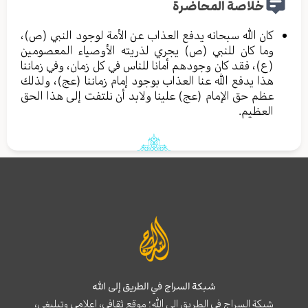
خلاصة المحاضرة
كان الله سبحانه يدفع العذاب عن الأمة لوجود النبي (ص)،
وما كان للنبي (ص) يجري لذريته الأوصياء المعصومين
(ع)، فقد كان وجودهم أمانا للناس في كل زمان، وفي زماننا
هذا يدفع الله عنا العذاب بوجود إمام زماننا (عج)، ولذلك
عظم حق الإمام (عج) علينا ولابد أن نلتفت إلى هذا الحق
العظيم.
شبكة السراج في الطريق إلى الله
شبكة السراج في الطريق إلى الله؛ موقع ثقافي، إعلامي وتبليغي،