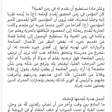
ولكن ماذا نستطيع أن نقدم له في زمن الغيبة؟
كان المؤمن في زمن الحضور يُقدم لإمامه (ع) ما يٌدمه تقربا
إليه وجلبا لمحبته، فقد يُروى أن المؤمنين كانوا يُقدمون لأمير
المؤمنين (ع) أقداحا من اللبن عندما ضربه ابن ملجم وكانت
الجارية تُقدم ريحانة إلى المعصوم فيُكافئها بالحرية وهلم جرا.
ولكننا في زمن الغيبة ولا نستطيع الوصول إلى إمامنا فضلا
عن تقديم شيء له، بغض النظر عن الأعمال الصالحة
والزيارات التي نُهديه ثوابها. إن أفضل شيء نقدمه له؛ أن
نتخرج من مدرسته ونتخلق بأخلاقه. هب أنك تريد أن ترضي
رئيس الجامعة؛ فهل ترضيه بقلم أم بدواة أم بكتاب؟ أم أنك
تحرز الدرجات العليا، ليفتخر بك وترفع من شأنه ومن شأن
جامعته؟ إذا أراد رئيس الجامعة أن يطلب ترقية، يقول: إن فلانا
وفلانا من تلامذتي؛ فأنا الذي هذبتهم ودربتهم وأشرفت
عليهم. والرئيس أو الوزير كذلك يفتخر بإنجازات المدراء الذين
يعملون تحت إمرته.
أجمل هدية تُقدمها لإمامك
ما المانع بين وقت وآخر من أن تصلي ركعتين لله عز وجل،
تحت القبة أو تحت الميزاب أو خلف المقام أو في الروضة أو