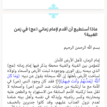
ماذا أستطيع أن أقدم لإمام زماني (عج) في زمن
الغيبة؟
بسم الله الرحمن الرحيم
إمام الزمان، لأهل الأرض الأمان
للمؤمن بين الفينة والفينة محطة يذكر فيها إمام زمانه (عج)
الذي بيمنه رزق الورى وبوجوده ثبتت الأرض والسماء ولولاه
لساخت الأرض بأهلها. إن الله سبحانه يقول عن نبيه:
(وَمَا كَانَ
ٱللَّهُ لِيُعَذِّبَهُمۡ وَأَنتَ فِيهِمۡ)
[١]
؛ فقد كان وجود النبي (ص) في
الأمة مع ما ارتكبته من جنايات ضد النبي (ص) وأصحابه لا
تقل عما اركتبته الأمم السابقة من الاستهزاء به والطعن عليه
ومحاربته وكسر رباعيته وإيذائه في نفسه وأهل بيته ضامنا
لعدم نزول العذاب عليهم، وقد كانوا جديرين بالخسف