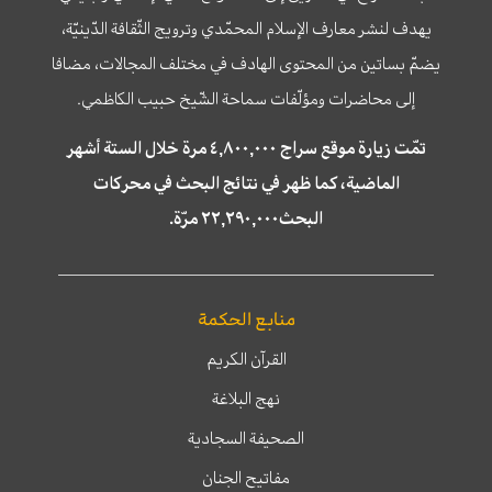
يهدف لنشر معارف الإسلام المحمّدي وترويج الثّقافة الدّينيّة،
يضمّ بساتين من المحتوى الهادف في مختلف المجالات، مضافا
إلى محاضرات ومؤلّفات سماحة الشّيخ حبيب الكاظمي.
تمّت زيارة موقع سراج ٤,٨٠٠,٠٠٠ مرة خلال الستة أشهر
الماضية، كما ظهر في نتائج البحث في محركات
البحث٢٢,٢٩٠,٠٠٠ مرّة.
منابع الحكمة
القرآن الكريم
نهج البلاغة
الصحيفة السجادية
مفاتيح الجنان