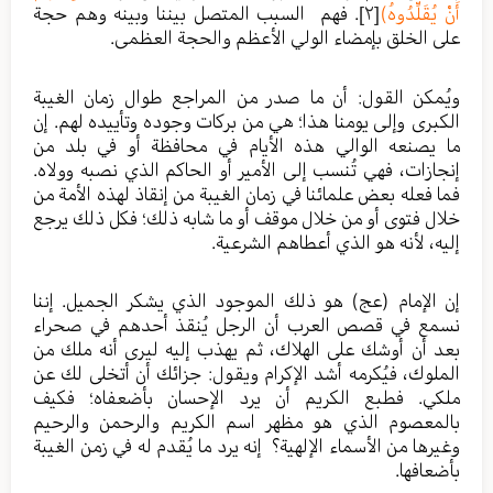
أَنْ يُقَلِّدُوهُ)
[٢]
. فهم السبب المتصل بيننا وبينه وهم حجة
على الخلق بإمضاء الولي الأعظم والحجة العظمى.
ويُمكن القول: أن ما صدر من المراجع طوال زمان الغيبة
الكبرى وإلى يومنا هذا؛ هي من بركات وجوده وتأييده لهم. إن
ما يصنعه الوالي هذه الأيام في محافظة أو في بلد من
إنجازات، فهي تُنسب إلى الأمير أو الحاكم الذي نصبه وولاه.
فما فعله بعض علمائنا في زمان الغيبة من إنقاذ لهذه الأمة من
خلال فتوى أو من خلال موقف أو ما شابه ذلك؛ فكل ذلك يرجع
إليه، لأنه هو الذي أعطاهم الشرعية.
إن الإمام (عج) هو ذلك الموجود الذي يشكر الجميل. إننا
نسمع في قصص العرب أن الرجل يُنقذ أحدهم في صحراء
بعد أن أوشك على الهلاك، ثم يهذب إليه ليرى أنه ملك من
الملوك، فيُكرمه أشد الإكرام ويقول: جزائك أن أتخلى لك عن
ملكي. فطبع الكريم أن يرد الإحسان بأضعفاه؛ فكيف
بالمعصوم الذي هو مظهر اسم الكريم والرحمن والرحيم
وغيرها من الأسماء الإلهية؟ إنه يرد ما يُقدم له في زمن الغيبة
بأضعافها.