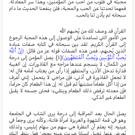
محبته في قلوب من أحب من المؤمنين، وهذا سر المعادلة.
فمهما تحدثنا عن الحب والمحبة، فلن ينفعنا الحديث ما دام
سبحانه لم يأذن لنا بالحب.
القرآن قد وصف لك من يُحبهم الله
من الأمور التي تساعدنا على الوصول إلى هذه المحبة الرجوع
إلى القرآن الكريم. لقد بين سبحانه في كتابه صفات عباده
الذين يُحبهم، فمن هذه الصفات قوله عز من قائل:
(إِنَّ ٱللَّهَ
يُحِبُّ ٱلتَّوَّـٰبِينَ وَيُحِبُّ ٱلۡمُتَطَهِّرِينَ)
[٤]
. يصل المؤمن إلى درجة
من الكمال، لا ينسجم عندها مزاجه مع القاذورات. إن الغيبة
قذارة تدخل الأذن، والمتطهر إذا رأى من يغتاب أمامه قال له:
لا تجعل القاذورة في أذني، فإن مزاجي لا يتحمل. إنني أعرف
من إذا أكل طعاماً مشتبهاً ثم قيل له: إن هذا الطعام كان حراماً،
فإن معدته ترفض ذلك الطعام ويتقيء؛ فحتى جسمه لا يقبل
الطعام غير الذكي.
يصل الحال بعد المراقبة إلى درجة يرى الشاب في الجامعة
وهو في قمة الشهوة والغريزة امرأة فاتنة، وكأنه يرى وجعاً في
عينيه. إنه يعلم أن النظرة هي سهم من سهام إبليس، ولذلك
يُعرض عنها. تخيل إنسانا ضربت عينه بحجر؛ فهل ينظر إليك