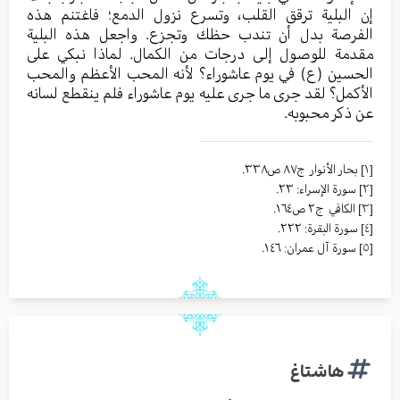
إن البلية ترقق القلب، وتسرع نزول الدمع؛ فاغتنم هذه
الفرصة بدل أن تندب حظك وتجزع. واجعل هذه البلية
مقدمة للوصول إلى درجات من الكمال. لماذا نبكي على
الحسين (ع) في يوم عاشوراء؟ لأنه المحب الأعظم والمحب
الأكمل؟ لقد جرى ما جرى عليه يوم عاشوراء فلم ينقطع لسانه
عن ذكر محبوبه.
[١]
بحار الأنوار ج٨٧ ص٣٣٨.
[٢]
سورة الإسراء: ٢٣.
[٣]
الکافي ج٢ ص١٦٤.
[٤]
سورة البقرة: ٢٢٢.
[٥]
سورة آل عمران: ١٤٦.
هاشتاغ