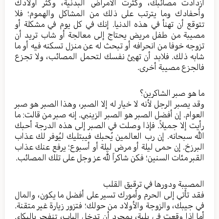
ازدادت مصائبك، وكثرت الأمراض البدنية، وكثر أولادك
وأحفادك وما يترتب على ذلك من المشاكل والهموم؛ فلا
تتوقع أن تهنأ في هذه الدنيا. إنك في كل يوم في مشكلة أو
مصيبة من طفل مريض يحتاج إلى معالجة أو شاب تريد أن
تزوجه خوفا من انحرافه أو تبحث له عن منزل تسكنه فيه أو ما
شابه ذلك. فلابد أن تهيئ نفسك لتحمل المصائب، ولا تجزع
فالجزع مصيبة أخرى.
ما هو صبر الشاكرين؟
وقد يصبر الرجل لأنه لا خيار له إلا الصبر، وهذا الصبر هو صبر
العوام. إن أفضل الصبر هو الصبر الزينبي. إنه صبر من قالت: ما
رأيت إلا جميلاً. فإذا وصلت في الصبر إلى هذه الدرجة أحبك
الله سبحانه. إن رب العالمين يُحبك فيبتليك ليُوفر لك عذاب
البرزخ. إن حمى ليلة أو مرض ليلة أو أسبوع؛ يرفع عنك عذاب
القبر مئات السنين؛ فكن شاكراً لله عز وجل على تلك المصائب.
المصيبة ودورها في ترقيق القلب
فقد تأتي إلى الحرم وأمورك تسير على أفضل ما يكون، والمال
في جيبك، والزوجة والأولاد من حولك؛ فتزور زيارة غير متقنة.
أما إذا وقعت في بلية، بمجرد أن تدخل الباب، تنفجر بالبكاء.