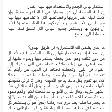
استثمار ليالي الجمع والاستعداد فيها لليلة القدر
إن ليلة الجمعة في شهر رمضان هي ليلة قدرٍ مصغرة، وإن
كانت لليلة القدر مزيتها وخصائصها التي لا تضاهيها فيها ليلة
من الليالي الأخر. فمن يريد أن تكون له ليلة قدر متميزة فلابد
أن يتهيئ لها ويستثمر جميع الليالي التي تسبق تلك الليلة
خاصة ليالي الجمع.
ما الذي يضمن لك الاستمرارية في طريق الهدى؟
إن المحبة إذا وجدت طريقها إلى قلب المؤمن، قام بالأعمال
من دون تكلف وهو الذي يجعله يستمر فيها ويدوام عليها. إن
المحبة هي التي تهبك صلاة خاشعة، وهي التي تدعوك إلى
القيام في الليل، وتجعلك تحتاط في الدين. هل رأيتم أماً
تتحدث عن أنها سهرت وأرضعت وعملت ما عملت لولدها؟
كلا، إنها تقوم بكل ذلك بدافع الأمومة، وهي لا ترائي بأمومتها
لأنها نابعة من ذاتها. إنني أقول: لو أن جبرئيل أتانا مثلا في هذا
الشهر الكريم، وقال لنا: إن الأبواب قد فُتحت لكم، ولكم دعوة
واحدة مستجابة؛ ماذا يجدر بنا أن نطلبه من الله عز وجل؟ إن
ما يجدر بنا طلبه بعد فرج إمام زماننا (عج) هو أن يستشعر كل
واحد منا في باطنه المحبة الالهية. فقل: يا رب، ارزقني حبك