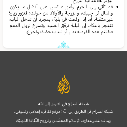
ليُوفر لك عذاب البرزخ.
قد تأتي إلى الحرم وأمورك تسير على أفضل ما يكون،
والمال في جيبك، والزوجة والأولاد من حولك؛ فتزور زيارة
غير متقنة. أما إذا وقعت في بلية، بمجرد أن تدخل الباب،
تنفجر بالبكاء. إن البلية ترقق القلب، وتسرع نزول الدمع؛
فاغتنم هذه الفرصة بدل أن تندب حظك وتجزع.
شبكة السراج في الطريق إلى الله
شبكة السراج في الطريق إلى الله؛ موقع ثقافي، إعلامي وتبليغي،
يهدف لنشر معارف الإسلام المحمّدي وترويج الثّقافة الدّينيّة،