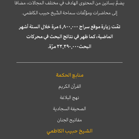
يضمّ بساتين من المحتوى الهادف في مختلف المجالات، مضافا
إلى محاضرات ومؤلّفات سماحة الشّيخ حبيب الكاظمي.
تمّت زيارة موقع سراج ٤,٨٠٠,٠٠٠ مرة خلال الستة أشهر
الماضية، كما ظهر في نتائج البحث في محركات
البحث٢٢,٢٩٠,٠٠٠ مرّة.
منابع الحكمة
القرآن الكريم
نهج البلاغة
الصحيفة السجادية
مفاتيح الجنان
الشيخ حبيب الكاظمي