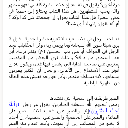
مرة أخرى؟ يقول في نفسه: إن هذه النظرة كلفتني؛ فهو متطهر
والله يحب المتطهرين. هل هذا الشاب يحتاج إلى خطبة في
غض البصر؟ هل هذا الشاب يقول: إن جامعاتنا هي كذا وكذا؟
أم أنه يقول: إنني لا أرى شيئا؟
قد تجد الرجل في بلاد الغرب لا تغريه منظر الجميلات؛ بل لا
يرى شيئا سوى الله سبحانه وما يرضي ربه، وفي المقابلب تجد
الرجل في الطواف أو على باب الحسين (ع) ينظر بريبة. أين
هذا المتطهر من ذاك؟ ولذلك نرى البعض من المؤمنين
يعترض على صاحب الدابة التي يشغل فيها غناء، ويقول له: إن
أتوتر عند الاستماع إلى الأغاني، والحال أن الكثير يطربون
بسماعها، لأنه ببساطة متطهر، وكل جوارحه تعيش هذه الحالة
من الطهارة الباطنية.
الصبر طريقك إلى المحبة التي تنشدها
وممن يُحبهم الله سبحانه الصابرين. يقول عز وجل:
(وَٱللَّهُ
يُحِبُّ ٱلصَّـٰبِرِينَ)
[٥]
. والصبر على شعب ثلاث: الصبر على
الطاعة، والصبر على المعصية والصبر على المصيبة. إن أحدنا
لا يخلو من المصائب إلى أن يموت، وكلما تقدم بك العمر