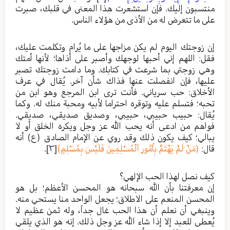
منتسبون إليك. فإن استشعرت هذا المعنى في قلبك، صبرت
على ما تتعرض له من الأذى من هؤلاء الناس.
إن زوجتك اليوم لم يكن مزاجها على ما يُرام وتكلمت عليك،
فقل: اللهم إني أحبها لوجهك وأصبر على أذاها؛ لأنها أمتك
وهي زوجتي بما شرعت في كتابك. وما دامت زوجتك تصبر
عليها، فإن انفصلت عنها فذاك شأن آخر. يُقال في عرف
الأخلاق: حب سرياني. فأنت ترى ابن المرجع وهو ابن من
تحبه؛ فتسلم عليه وتوقره احتراما لأبيه ومحبة منك له. وكما
يُقال: حبيب حبيبي، حبيبي، وصديق صديقي، صديقي.
فواهم من ادعى أنه يحب الله عز وجل ويكره الخلق أو لا
يبالي؛ كيف يكون ذلك وقد روي عن الإمام الصادق (ع) أنه
قال:
(مَنْ لَمْ يَهْتَمَّ بِأُمُورِ اَلْمُسْلِمِينَ فَلَيْسَ بِمُسْلِمٍ)
[٣]
.
كيف نصل لهذا الحب الإلهي؟
إن معرفتنا بأن الله سبحانه هو المحسن الأعظم؛ بل هو
المحسن المنعم على الاطلاق؛ يجعل الواحد منا يستحي منه.
وينبغي أن نعلم أن هذا الحب غال جداً، وله ثمن عظيم لا
يُعطى للعبد إلا إذا شاء الله عز وجل ذلك. إنه هو الذي يلقي