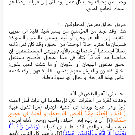
وحب من يحبك وحب كل عمل يوصلني إلى قربك. وهذا هو
الدعاء الجامع المانع.
طريق الخالق يمر من المخلوقين…!
هذا وقد نجد من المؤمنين من يسير شيئا قليلا في طريق
التقرب إلى الله عز وجل أو فيما يسمى بالسير والسلوك؛
فسرعان ما تعتريه حالة الوحشة من الخلق، وقد كان قبل ذلك
إنساناً اجتماعياً أو خادماً يهتم بالأيتام ويرعى المستضعفين. إن
صاحبنا هذا قد قرأ كتاباً في هذا المجال، فأصبح يستثقل
الخلق بدعوى الهيمان أو الذوبان أو ما شئت فعبر. يقول:
الخلق غافلون والعيش معهم يقسي القلب؛ فهو يترك خدمة
الناس بهذه الذريعة، والحال أنها دعوة باطلة.
الحب في الله والبغض في الله
وهناك فقرة من الفقرات التي قل نظيرها في تراث أهل البيت
(ع) وهي عبارة وردت في أدعية الزهراء (س) تقول فيها:
(اَللَّهُمَّ وَ اِجْعَلْنَا مِمَّنْ أَخْلَصَ لَكَ بِعَمَلِهِ وَ أَحَبَّكَ فِي جَمِيعِ
خَلْقِكَ)
[١]
؛ أي يا رب، إنني أحبك، وأحب زوجتي لأنك أمرتني
ببرها، وأحب والدي لأنك قلت في كتابك:
(وَقَضَىٰ رَبُّكَ أَلَّا
تَعۡبُدُوٓاْ إِلَّآ إِيَّاهُ وَبِٱلۡوَٰلِدَيۡنِ إِحۡسَٰنًاۚ)
[٢]
، وأحب كل الناس لأنهم