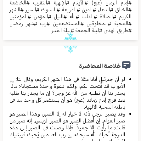
#
إمام الزمان (عج)
#
الأيتام
#
الإلهية
#
التقرب
#
الخاشعة
#
الخالق
#
الدعاء
#
الدين
#
الذريعة
#
السلوك
#
السير
#
الشهر
الكريم
#
الصلاة
#
القلب
#
الله
#
الليل
#
المؤمن
#
المؤمنين
#
المحبة
#
المخلوقين
#
المستضعفين
#
رب
#
شهر رمضان
#
طريق الهدى
#
ليلة الجمعة
#
ليلة القدر
خلاصة المحاضرة
لو أن جبرئيل أتانا مثلا في هذا الشهر الكريم، وقال لنا: إن
الأبواب قد فُتحت لكم، ولكم دعوة واحدة مستجابة؛ ماذا
يجدر بنا أن نطلبه من الله عز وجل؟ إن ما يجدر بنا طلبه
بعد فرج إمام زماننا (عج) هو أن يستشعر كل واحد منا في
باطنه المحبة الالهية.
وقد يصبر الرجل لأنه لا خيار له إلا الصبر، وهذا الصبر هو
صبر العوام. إن أفضل الصبر هو الصبر الزينبي. إنه صبر من
قالت: ما رأيت إلا جميلاً. فإذا وصلت في الصبر إلى هذه
الدرجة أحبك الله سبحانه. إن رب العالمين يُحبك فيبتليك