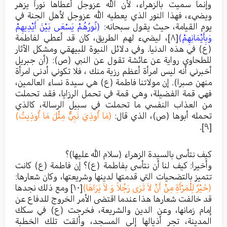
وإنما سميت بالزهراء، لأن الله عزوجل أعطاها نوراً يزهر
ويضيء، فهذا النور الذي يعطيه الله عزوجل لأهل الجنة في
يوم القيامة، حيث يقول سبحانه:
(نُورُهُمْ يَسْعَى بَيْنَ أَيْدِيهِمْ
وَبِأَيْمَانِهِمْ)
[٨]
، ليضيء لهم الطريق، كان قد أعطي لفاطمة
(ع) في هذه الدنيا. وفي دلائل النبوة للبيهقي ومشكل الآثار
للطحاوي رواية عن عائشة تقول عن النبي (ص): (أن جبريل
أخبرني أنه ليس امرأة أعظم رزية منك ، فلا تكوني أدنى امرأة
منهن صبرا). إن مولاتنا فاطمة (ع) هي سيدة نساء العالمين،
فهي قمة الفضيلة، وهي قمة في تحمل الرزايا، فقد تحملت
من العذاب النفسي ما تحملت في سبيل الرسالة، كالذي
تحمله أبوها (ص)، الذي قال:
(مَا أُوذِيَ نَبِيٌّ مِثْلَ مَا أُوذِيتُ)
.
[٩]
كيف نتأسى بالسيدة الزهراء (سلام الله عليها)؟
وأخيرا: كيف لنا أن نتأسى بفاطمة (ع)؟ إن فاطمة (ع) كانت
تتميز بالتضحيات التي قدمتها لدينها وشريعتها، وكان شعارها:
(خَيْرٌ لِلْمَرْأَةِ مِنْ أَنْ لاَ تَرَى رَجُلاً وَ لاَ يَرَاهَا)
[١٠]
ومع ذلك نجدها
قد خالفت شعارها هذا عندما اقتضى الأمر الخروج للدفاع عن
إمام زمانها، وعن الدين والشريعة، فخرجت (ع) في سكك
المدينة، تجر أذيالها إلى المسجد، وألقت تلك الخطبة