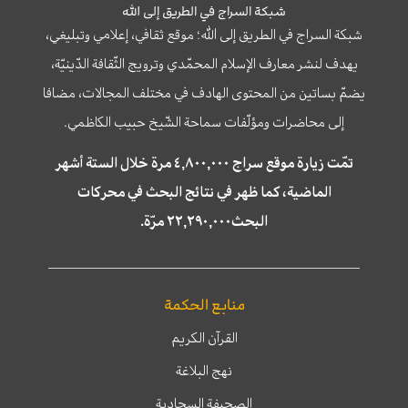
شبكة السراج في الطريق إلى الله
شبكة السراج في الطريق إلى الله؛ موقع ثقافي، إعلامي وتبليغي،
يهدف لنشر معارف الإسلام المحمّدي وترويج الثّقافة الدّينيّة،
يضمّ بساتين من المحتوى الهادف في مختلف المجالات، مضافا
إلى محاضرات ومؤلّفات سماحة الشّيخ حبيب الكاظمي.
تمّت زيارة موقع سراج ٤,٨٠٠,٠٠٠ مرة خلال الستة أشهر
الماضية، كما ظهر في نتائج البحث في محركات
البحث٢٢,٢٩٠,٠٠٠ مرّة.
منابع الحكمة
القرآن الكريم
نهج البلاغة
الصحيفة السجادية