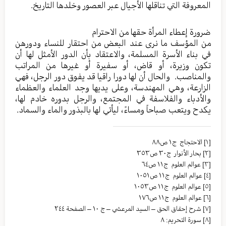
المعروفة التي تناقلها الأجيال عبر العصور وخلدها التاريخ.
ضرورة إعطاء المرأة حقها من الاحترام
من المؤسف ما نرى عند البعض من احتقار للنساء ودورهن
في بناء الأسرة المسلمة، والاعتقاد بأن الدور الأمثل لها أن
تكون وزيرة، أو قاض، أو سفيرة أو غيرها من المراتب
والمناصب. والحال أن لها دورا راقيا قد يفوق دور الرجل، فهي
الزارعة، وهي المهندسة، وعلى يديها وجد العلماء والعظماء
والأدباء والفلاسفة في المجتمع، والرجل بدوره خادم لها،
يكدح ويتعب صباحاً ومساءً، ليأتي لها بالبذور والماء والسماد.
[١]
الاحتجاج ج١ ص٨٨
[٢]
بحار الأنوار ج٣٠ ص٣٥٣
[٣]
عوالم العلوم ج١١ ص٦٤
[٤]
عوالم العلوم ج١١ ص١٠٥١
[٥]
عوالم العلوم ج١١ ص١٠٥٣
[٦]
عوالم العلوم ج١١ ص١٧٦
[٧]
شرح إحقاق الحق – السيد المرعشي – ج ١٠ – الصفحة ٢٤٤
[٨]
سورة التحريم: ٨