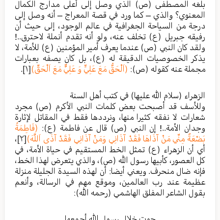
بلغه المصطفى (ص) الذي وصل إلى أعلى مدارج الكمال
المعنوي؟ والذي – كما ورد في قصة المعراج – أنه وصل إلى
درجة من السياحة الجغرافية في عالم الوجود، إلى حيث أن
رفيقه جبريل (ع) تخلف عنه، ولو أنه تقدم أنملة لاحترق..!
ولقد كان النبي (ص) عندما يعرف أمير المؤمنين (ع) للأمة، لا
يذكر الخصوصيات الدقيقة له (ع)، بل كان يصفه بعبارات
مجملة عنه كقوله (ص):
(اَلْحَقُّ مَعَ عَلِيٍّ وَ عَلِيٌّ مَعَ اَلْحَقِّ)
[١]
.
الزهراء (سلام الله عليها) في كتب أهل السنة
وللأسف قد أصبحت بعض كلمات النبي الأكرم (ص) مجرد
شعارات لا نفقه كثيرا منها، ونرددها فقط في المقاتل لإثارة
وجدان الأمة..! إن النبي (ص) قال عن فاطمة (ع):
(فَاطِمَةُ
بَضْعَةٌ مِنِّي مَنْ آذَاهَا فَقَدْ آذَانِي وَمَنْ آذَانِي فَقَدْ آذَى اَللَّهَ)
[٢]
،
أي أن الزهراء (ع) تمثل الخط المستقيم في حياة الأمة، في
كل العصور، كأبيها رسول الله (ص)، والذي يتعرض لهذا الخط،
فإنه ضال منحرف. ويعني أيضا: أن لهذه السيدة الجليلة منزلة
عظيمة عند رب العالمين، وموقع مهم في الرسالة، وأنعم
بقول الشاعر المفلق الهاشمي (رحمه الله):
حوت خلال رسول الله أجمعها