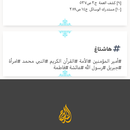
[٩]
كشف الغمة ج٢ ص٥٣٧
[١٠]
مستدرك الوسائل ج١٤ ص٢٨٩
هاشتاغ
#
أمير المؤمنين
#
الأمة
#
القرآن الكريم
#
النبي محمد
#
امرأة
#
جبريل
#
رسول الله
#
عائشة
#
فاطمة