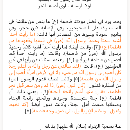
لولا الرسالة ساوى أصله الثمر
ومما ورد في فضل مولاتنا فاطمة (ع) ما ينقل عن عائشة في
المستدرك على الصحيحين، وفي الإصابة لابن حجر، وفي
ينابيع المودة وغيرها من المصادر أنها قالت:
(ما رأيت أحداً
أشبه سمتاً وهدياً برسول الله (ص) في قيامها وقعودها من
فاطمة(ع))
[٣]
، وقالت أيضا: (ما رأيت أحداً أشبه كلاماً وحديثاً
برسول الله (ص) من فاطمة). وقالت: (ما رأيت أحداً قط
أفضل من فاطمة غير أبيها)
[٤]
، وعندما سئلت عن رأيها في أمير
المؤمنين (ع)، قالت:
(لقد سألتني عن رجل والله ما أعلم رجلاً
كان أحب إلى رسول الله من علي، ولا في الأرض امرأة أحب إلى
رسول الله من فاطمة)
[٥]
وكانت تصف قدوم الرسول (ص)
من أسفاره فتقول:
(كان النبي (ص) إذا قدم من سفر قبل نحر
فاطمة، فقال: منها أشم رائحة الجنة)
[٦]
. ويعني ذلك: أن
فاطمة (ع) جنة متجسدة، وجودها ورائحتها رائحة الجنة،
وصفاتها صفات أهل الجنة، وكانت تقول أيضا:
(كنا نخيط
ونغزل ، وننظم الإبر بالليل ، في ضوء وجه فاطمة)
[٧]
.
علة تسمية الزهراء (سلام الله عليها) بذلك