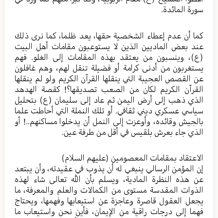
سورة المائدة.
كما أن عدم إعطاء الشخصية حقها، يعد ظلما، كما نرى ذلك
عند بعض الماديين الذين لا يستوعبون مقامات أهل البيت
(ع)، وينسبون من يعتقد بهذه المقامات إلى الغلو. فهم
يستغربون من أدنى كرامة أو فضيلة تنقل لهم، وهم غافلون
عن القصص العجيبة التي ينقلها القرآن الكريم ولو لم ينقلها
القرآن الكريم لكان من الصعب تصديقها؟! كقصة الهدهد
الذي ذهب إلى أرض اليمن ثم عاد إلى سليمان (ع) بتحليل
سياسي عسكري ديني ثقافي. أو تلك النملة التي أحاطت علما
بالجيش وقائده، وأوعزت إلى النمل أن يدخلوا مساكنهم..! أو
الذي جاء بعرش بلقيس في أقل من طرفة عين.
الاعتقاد بمقامات المعصومين (عليهم السلام)
إن المؤمن الرسالي ينبغي له أن يذوب في عقيدته، وأن يبتعد
عن هذه النظرة المادية، ويسلم بأن الله تعالى شاء لهذه
الذوات المقدسة مستوى من الكمالات والعلم والمعرفة، ما
يجعل العقول قاصرة وعاجزة عن استيعابها وفهمها، ويحتاج
فهما إلى درجات راقية من الإيمان، فأين نحن واستيعاب ما