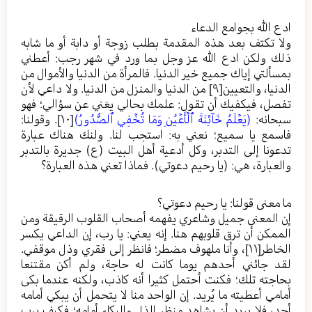
ادع الله بجوامع الدعاء
ولا تكتف بعد هذه المقدمة بطلب زوجة أو دابة أو ما شابه
ذلك ولكن ادع الله عز وجل بما ورد في شهر رجب: أعطني
بمسألتي إياك جميع خير الدنيا. فالمرأة من الدنيا والأموال من
الدنيا، والتعيين
[٩]
من الدنيا والمنزل من الدنيا. ولا داعي لأن
تفصل، فيكفيك أن تقول: علمك بحالي يغني عن سؤالي؛ فهو
سبحانه:
(يَعۡلَمُ خَآئِنَةَ ٱلۡأَعۡيُنِ وَمَا تُخۡفِي ٱلصُّدُورُ)
[١٠]
. وقولنا:
فاسمع يا سميع؛ نعني به: استجب لنا. ولنك هناك عبارة
تدعونا إلى التدبر، وكل أدعية أهل البيت (ع) جديرة بالتدبر
والعبارة، هي: (يا رحيم دعوتي). فماذا تعني هذه العبارة؟
ما معنى قولنا: يا رحيم دعوتي؟
إن المعنى جميل وشاعري يفهمه أصحاب القلوب الرقيقة ومن
الممكن أن ترق قلوبهم هنا. إنه يعني: يا رب، إن الداعي يكسر
الخاطر
[١١]
، وأنا ملهوف مضطر؛ فانظر إلى فقري وذل موقفي.
لقد جائني أحدهم يوما كانت له حاجة، ولم أكن مقتنعا
بحاجته تلك؛ فكنت أحتمل كثيرا أنه كاذب، ولكنه عندما بكى
أمامي أعطيته ما يُريد. إن الواحد منا لا يتحمل أن يبكي أمامه
أحد، فلا يريد أن يشاهد منظر الذل والبكاء أمامه؛ فكيف برب