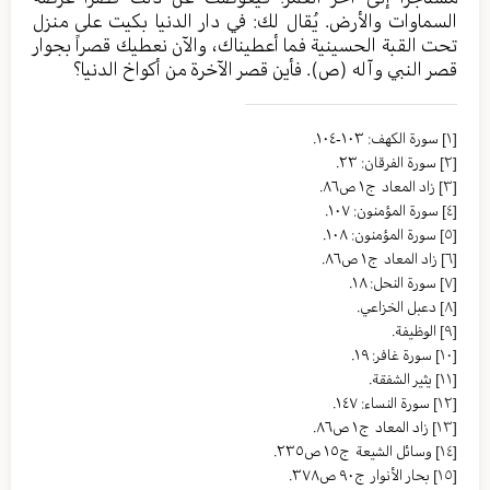
السماوات والأرض. يُقال لك: في دار الدنيا بكيت على منزل
تحت القبة الحسينية فما أعطيناك، والآن نعطيك قصراً بجوار
قصر النبي وآله (ص). فأين قصر الآخرة من أكواخ الدنيا؟
[١]
سورة الكهف: ١٠٣-١٠٤.
[٢]
سورة الفرقان: ٢٣.
[٣]
زاد المعاد ج١ ص٨٦.
[٤]
سورة المؤمنون: ١٠٧.
[٥]
سورة المؤمنون: ١٠٨.
[٦]
زاد المعاد ج١ ص٨٦.
[٧]
سورة النحل: ١٨.
[٨]
دعبل الخزاعي.
[٩]
الوظيفة.
[١٠]
سورة غافر: ١٩.
[١١]
يثير الشفقة.
[١٢]
سورة النساء: ١٤٧.
[١٣]
زاد المعاد ج١ ص٨٦.
[١٤]
وسائل الشیعة ج١٥ ص٢٣٥.
[١٥]
بحار الأنوار ج٩٠ ص٣٧٨.