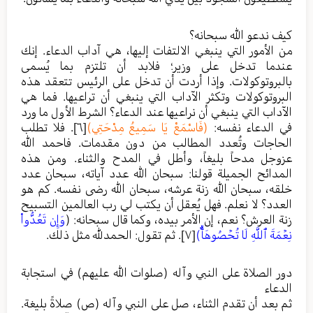
كيف ندعو الله سبحانه؟
من الأمور التي ينبغي الالتفات إليها، هي آداب الدعاء. إنك
عندما تدخل على وزير؛ فلابد أن تلتزم بما يُسمى
بالبروتوكولات. وإذا أردت أن تدخل على الرئيس تتعقد هذه
البروتوكولات وتكثر الآداب التي ينبغي أن تراعيها. فما هي
الآداب التي ينبغي أن نراعيها عند الدعاء؟ الشرط الأول ما ورد
في الدعاء نفسه:
(فَاسْمَعْ يَا سَمِيعُ مِدْحَتِي)
[٦]
. فلا تطلب
الحاجات وتُعدد المطالب من دون مقدمات. فاحمد الله
عزوجل مدحاً بليغاً، وأطل في المدح والثناء. ومن هذه
المدائح الجميلة قولنا: سبحان الله عدد آياته، سبحان عدد
خلقه، سبحان الله زنة عرشه، سبحان الله رضى نفسه. كم هو
العدد؟ لا نعلم. فهل يُعقل أن يكتب لي رب العالمين التسبيح
زنة العرش؟ نعم، إن الأمر بيده، وكما قال سبحانه: (
وَإِن تَعُدُّواْ
نِعۡمَةَ ٱللَّهِ لَا تُحۡصُوهَآۗ)
[٧]
. ثم تقول: الحمدلله مثل ذلك.
دور الصلاة على النبي وآله (صلوات الله عليهم) في استجابة
الدعاء
ثم بعد أن تقدم الثناء، صل على النبي وآله (ص) صلاةً بليغة.