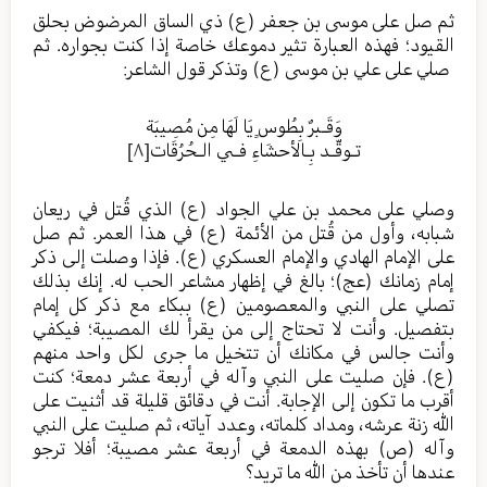
ثم صل على موسى بن جعفر (ع) ذي الساق المرضوض بحلق
القيود؛ فهذه العبارة تثير دموعك خاصة إذا كنت بجواره. ثم
صلي على علي بن موسى (ع) وتذكر قول الشاعر:
وَقَـبرٌ بِطُوسٍ يَا لَهَا مِن مُصِيبَة
تـوقّـد بِـالأحشَاءِ فـي الـحُرُقَات
[٨]
وصلي على محمد بن علي الجواد (ع) الذي قُتل في ريعان
شبابه، وأول من قُتل من الأئمة (ع) في هذا العمر. ثم صل
على الإمام الهادي والإمام العسكري (ع). فإذا وصلت إلى ذكر
إمام زمانك (عج)؛ بالغ في إظهار مشاعر الحب له. إنك بذلك
تصلي على النبي والمعصومين (ع) ببكاء مع ذكر كل إمام
بتفصيل. وأنت لا تحتاج إلى من يقرأ لك المصيبة؛ فيكفي
وأنت جالس في مكانك أن تتخيل ما جرى لكل واحد منهم
(ع). فإن صليت على النبي وآله في أربعة عشر دمعة؛ كنت
أقرب ما تكون إلى الإجابة. أنت في دقائق قليلة قد أثنيت على
الله زنة عرشه، ومداد كلماته، وعدد آياته، ثم صليت على النبي
وآله (ص) بهذه الدمعة في أربعة عشر مصيبة؛ أفلا ترجو
عندها أن تأخذ من الله ما تريد؟