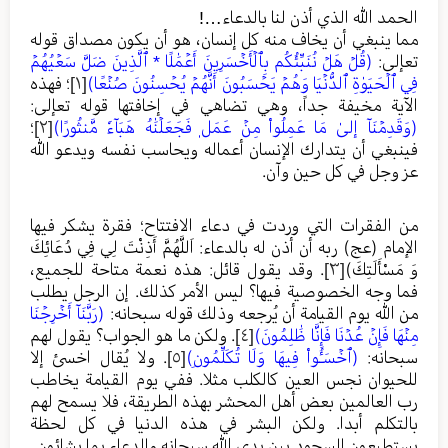
الحمد الله الذي أذن لنا بالدعاء…!
مما ينبغي أن يخاف منه كل إنسان، هو أن يكون مصداق قوله
تعإلى:
(قُلۡ هَلۡ نُنَبِّئُكُم بِٱلۡأَخۡسَرِينَ أَعۡمَٰلًا * ٱلَّذِينَ ضَلَّ سَعۡيُهُمۡ
فِي ٱلۡحَيَوٰةِ ٱلدُّنۡيَا وَهُمۡ يَحۡسَبُونَ أَنَّهُمۡ يُحۡسِنُونَ صُنۡعًا)
[١]
؛ فهذه
الآية مخيفة جداً، وهي تضاهي في إخافتها قوله تعإلى:
(وَقَدِمۡنَآ إلىٰ مَا عَمِلُواْ مِنۡ عَمَلٖ فَجَعَلۡنَٰهُ هَبَآءٗ مَّنثُورًا)
[٢]
؛
فينبغي أن يتدارك الإنسان أعماله ويحاسب نفسه ويدعو الله
عز وجل في كل حين وآن.
من الفقرات التي وردت في دعاء الافتتاح؛ فقرة يشكر فيها
الإمام (عج) ربه أن أذن له بالدعاء: اَللَّهُمَّ أَذِنْتَ لِي فِي دُعَائِكَ
وَ مَسْأَلَتِكَ)
[٣]
. وقد يقول قائل: هذه نعمة متاحة للجميع،
فما وجه الخصوصية فيها؟ ليس الأمر كذلك. إن الرجل يطلب
من الله يوم القيامة أن يُرجعه وذلك قوله سبحانه:
(رَبَّنَآ أَخۡرِجۡنَا
مِنۡهَا فَإِنۡ عُدۡنَا فَإِنَّا ظَٰلِمُونَ)
[٤]
. ولكن ما هو الجواب؟ يقول لهم
سبحانه:
(ٱخۡسَـُٔواْ فِيهَا وَلَا تُكَلِّمُونِ)
[٥]
. ولا يُقال اخسئ إلا
للحيوان نجس العين كالكلب مثلا. ففي يوم القيامة يخاطب
رب العالمين بعض أهل المحشر بهذه الطريقة، فلا يسمح لهم
بالتكلم أبدا. ولكن البشر في هذه الدنيا في كل لحظة
يستطيعون السجود بين يدي الله سبحانه والدعاء بما يشائون.