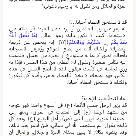
العزة والجلال ومن نقول له: يا رحيم دعوتي؟
قد لا تستحق العطاء أحيانا…!
إنه يعز على رب العالمين أن يرد دعاء العبد؛ لأن بنائه على
الاستجابة. كيف لا يكون ذلك وهو القائل:
(مَّا يَفۡعَلُ ٱللَّهُ
بِعَذَابِكُمۡ إِن شَكَرۡتُمۡ وَءَامَنتُمۡ)
[١٢]
. إنه يبحص عن ذريعة
ليعطيك؛ ولكنك أنت من يضع الموانع ويُعرقل الاستجابة
بأفعاله. تصور كريما له مستودع أو بحيرة من العسل، فتذهب
إليه بكأس صغيرة وتقول له: أعطني من هذا العسل، فإذا به
يرى نجاسة في كأسك فيقول لك: لا أضع العسل في هذه
الكأس. فهو يمنعك لا بخلا؛ فالعطاء جاهز، وأمره كن فيكون؛
ولكنك لا تستحق العطاء أحيانا.
لماذا تبطأ علينا الإجابة؟
قد يزور الرجل جميع الأئمة (ع) في أسبوع واحد؛ فهو يتوجه
من مشهد الرضا (ع) إلى العتبات في العراق، ومنها إلى
المدينة المنورة، فيزور النبي (ص) وأهل البقيع (ع)؛ وبعد كل
ذلك، يقول: لم يستجب الله لي دعائي، فلن أدعو بعد ذلك،
وقد يتفوه بكلام لا يليق بمقام العزة والجلال. والحال أن