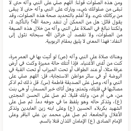
ومن هذه الصلوات قولنا: اللهم صلي على النبي وآله حتى لا
تبقى من صلواتك شيء، وبارك على النبي وآله حتى لا يبقى
من بركاتك شيء. ولا أعلم بالتحديد صحة هذه الصلوات، وقد
يقول قائل: هل من الممكن أن تنفد رحمة الله؟ بالتأكيد لا،
ولكننا نبالغ في الصلاة على النبي وآله من خلال هذه الصيغة
من الصلوات، ولا نقصد أن خزائن الله سبحانه تئول إلى
النفاد؛ فهذا المعنى لا يليق بمقام الربوبية.
وهناك صلاة على النبي وآله (ص) لو أتيت بها في العمر مرة،
كنت من أغنى الأغنياء. فإذا أتتك حالة مميزة وكنت في أرض
عرفة مثلا، أو عند الطواف أو تحت الميزاب أو تحت القبة في
الروضة أو في سائر مواطن الاستجابة، قل: اللهم صلي على
النبي وآله، وصل على الصديقة فاطمة (س). قل ذلك ثم اذكر
مصائبها في قلبك، وتمتم: وهل أتاك خبر المسمار، أو هي بنت
من، هي أم من، وابك قليلا. ثم صل على الحسن المجتبى
(ع)، وتذكر حاله وهو يلفظ ما في جوفه دماً. ثم صل على
الشهيد بكربلاء الحسين (ع) وعلى ابنه زين العابدين وتذكر
الأغلال والجامعة. ثم صل على محمد بن علي الباقر وعلى
الإمام الصادق (ع) الإمامان اللذان قتلا بالسم.