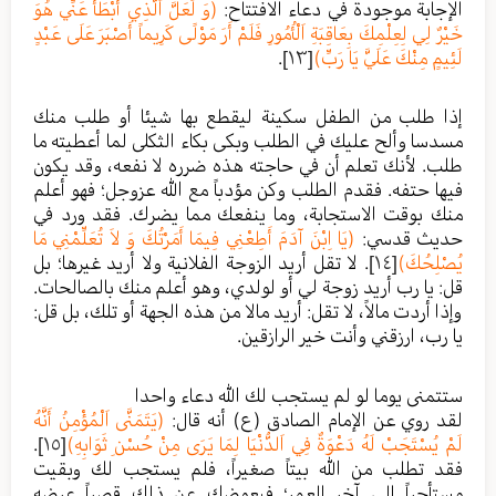
الإجابة موجودة في دعاء الافتتاح:
(وَ لَعَلَّ اَلَّذِي أَبْطَأَ عَنِّي هُوَ
خَيْرٌ لِي لِعِلْمِكَ بِعَاقِبَةِ اَلْأُمُورِ فَلَمْ أَرَ مَوْلًى كَرِيماً أَصْبَرَ عَلَى عَبْدٍ
لَئِيمٍ مِنْكَ عَلَيَّ يَا رَبِّ)
[١٣]
.
إذا طلب من الطفل سكينة ليقطع بها شيئا أو طلب منك
مسدسا وألح عليك في الطلب وبكى بكاء الثكلى لما أعطيته ما
طلب. لأنك تعلم أن في حاجته هذه ضرره لا نفعه، وقد يكون
فيها حتفه. فقدم الطلب وكن مؤدباً مع الله عزوجل؛ فهو أعلم
منك بوقت الاستجابة، وما ينفعك مما يضرك. فقد ورد في
حديث قدسي:
(يَا اِبْنَ آدَمَ أَطِعْنِي فِيمَا أَمَرْتُكَ وَ لاَ تُعَلِّمْنِي مَا
يُصْلِحُكَ)
[١٤]
. لا تقل أريد الزوجة الفلانية ولا أريد غيرها؛ بل
قل: يا رب أريد زوجة لي أو لولدي، وهو أعلم منك بالصالحات.
وإذا أردت مالاً، لا تقل: أريد مالا من هذه الجهة أو تلك، بل قل:
يا رب، ارزقني وأنت خير الرازقين.
ستتمنى يوما لو لم يستجب لك الله دعاء واحدا
لقد روي عن الإمام الصادق (ع) أنه قال:
(يَتَمَنَّى اَلْمُؤْمِنُ أَنَّهُ
لَمْ يُسْتَجَبْ لَهُ دَعْوَةٌ فِي اَلدُّنْيَا لِمَا يَرَى مِنْ حُسْنِ ثَوَابِهِ)
[١٥]
.
فقد تطلب من الله بيتاً صغيراً، فلم يستجب لك وبقيت
مستأجراً إلى آخر العمر؛ فيعوضك عن ذلك قصراً عرضه