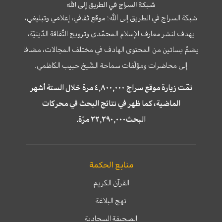
شبكة السراج في الطريق إلى الله
شبكة السراج في الطريق إلى الله؛ موقع ثقافي، إعلامي وتبليغي،
يهدف لنشر معارف الإسلام المحمّدي وترويج الثّقافة الدّينيّة،
يضمّ بساتين من المحتوى الهادف في مختلف المجالات، مضافا
إلى محاضرات ومؤلّفات سماحة الشّيخ حبيب الكاظمي.
تمّت زيارة موقع سراج ٤,٨٠٠,٠٠٠ مرة خلال الستة أشهر
الماضية، كما ظهر في نتائج البحث في محركات
البحث٢٢,٢٩٠,٠٠٠ مرّة.
منابع الحكمة
القرآن الكريم
نهج البلاغة
الصحيفة السجادية