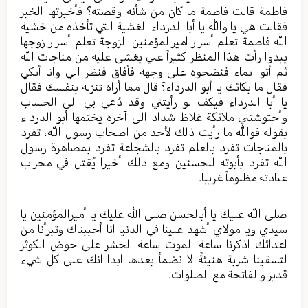
فاطمة قالت فاطمة ما کان من شأنه وقصته؟ فأخبرتها الخبر
فقالت هي یا والله یا أبا الدرداء الغشیة التي تأخذه من خشیة
الله فاطمة تعلم أسرار امیرالمؤمنين الزوجة تعلم أسرار زوجها
یبدوا رأت هذا المنظر کثیراً علي یغشی علیه من مناجات الله
ثم أتوا بماء فنضحوه علی وجهه فأفاق فنظر الي وانا أبكي
فقال ما بکائك يا أبو الدرداء؟ قال مما أراه تنزله بنفسك فقال
یا أبا الدرداء فیکف لو رأيتني وقد دُعي بي الی الحساب
وأحتوشتني ملائکة غلاظ شداد الی آخره یختمها أبو الدرداء
بقوله فوالله ما رأيت ذلك لأحد من اصحاب رسول الله، تفرد
بالمناجات تفرد بالعلم تفرد بالشجاعة تفرد بمصاهرة رسول
الله تفرد بأبوته للحسنین ومع ذلك أخيرا یُقتل في محراب
عبادته مظلوماً غریبا.
صلی الله علیك يا أبالحسن صلی الله عليك يا أمیرالمؤمنین یا
سيدي ویا مولاي أشهد علينا في الدنیا انا أحببناك وتبرأنا من
اعدائك اذکرنا ساعة الموت ساعة الحشر علی حوض الکوثر
لتسقینا شربة هنیئةً لا نضمأ بعدها ابدا انك علی کل شيء
قدیر والفاتحة مع الصلوات.