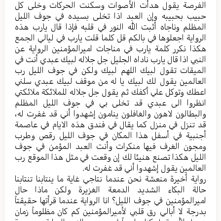
الفرصة یقول هدأت الأصوات وسکنت الحرکات وخلی کل
حبیب بحبیبه وإن العبد اذا تخلی بسیده في جوف اللیل
المظلم وناجاه أثبت الله النور في قلبه فإذا قال یارب هذه
الروایة اجعلوها في بالکم قل کلما قلت یارب في ليالي الجمع
هکذا نکرر کلمة یارب في مناجات امیرالمؤمنین الروایة عن
النبي اذا قال یارب ناداه الجلیل جل جلاله لبیك عبدي أنت في
المیقات تقول لبیك اللهم لبیك ولکن في جوف اللیل رب
العالمین یقول لك لبيك يا له من موقف لبیك عبدي سلني
اعطك وتوکل علي أكفك ثم یقول جل جلاله للملائکة ملائكتي
انظروا الی عبدي قد تخلی بي في جوف اللیل المظلم
والبطالون لاهون والغافلون ینامون إشهدوا أني قد غفرت له،
قد تنزل في منزل کما یقال في فندق هذه الایام في عاصمة
أجنبیة في أسفل هذا المکان في جوف اللیل رقص وطرب
ومجون الغرف فیها منکرات وأنت العبد المؤمن في جوف
اللیل هکذا تصنع هنیئا لك إن وقعت في مثل هذا الموقع رب
العالمین یقول إشهدوا أني قد غفرت له.
روایة أخيرة منعشة نحن عندما نتاجي غایة ما ینتابنا تنتابنا
حالة البکاء الشدید الدمعة الغزیرة ولکن ماذا حال
امیرالمؤمنین في جوف اللیل؟ انا الروایة عندما قرأتها حقیقتاً
بدرجة لا أبالي رق قلبي لأميرالمؤمنين کم کان مظلوماً زمان