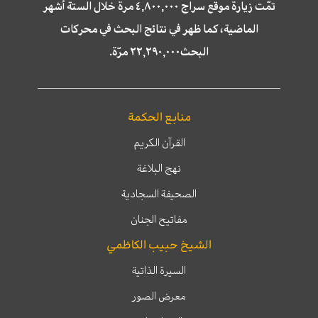
تمّت زيارة موقع سراج ٤,٨٠٠,٠٠٠ مرة خلال الستة أشهر
الماضية، كما ظهر في نتائج البحث في محركات
البحث٢٢,٢٩٠,٠٠٠ مرّة.
منابع الحكمة
القرآن الكريم
نهج البلاغة
الصحيفة السجادية
مفاتيح الجنان
الشيخ حبيب الكاظمي
السيرة الذاتية
معرض الصور