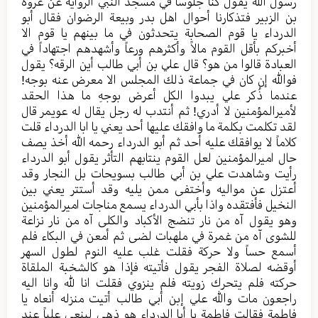
رسول الله یقول کنا جلوساً في مسجد النبي الروایة عن عروة
بن الزبیر فتذکارنا أحوال اهل بدر وبیعة الرضوان فقال أبو
الدرداء یا قوم الصحابة یتحدثون في ما بینهم یا قوم الا
أخبرکم بأقل القوم مالاً وأکثرهم ورعاً وأشهدهم اجتهاداً في
العبادة قالوا من هو؟ قال علي بن أبي طالب أين الرقه؟ یقول
فوالله إن کان في جماعة ذلك المجلس الا معرض عنه بوجه!
عندما ذُکر علي يبدوا الکل أعرض بوجهِ ما هذا الحقد
لأميرالمؤمنين لا أدري! ثم أنتدب له رجل یقال له عویمر قال
لقد تکلمت بکلمة ما وافقك علیها أحد یعني يا ابا الدرداء قلت
کلاماً لا یوافقك عليه أحد ثم أبو الدرداء رحمه الله أخذ یصف
حال امیرالمؤمنین لعل القوم ینتابهم التأثر یقول أبو الدرداء
رأيت وشاهدت علي بن أبي طالب بسویحات بل النجار وقد
أعتزل عن موالیه وأختفى ممن یلیه وقد أستتر يعني بین
النخیل فأفتقده واذا بأبي الدرداء یسمع مناجات امیرالمؤمنین
وهو یقول آه من نار تنضج الأکباد والکلی آه من نار نزاعة
للشوی آه من غمرة في ملهبات لضی ثم أمعن في البکاء فلم
أسمع حساً ولا حرکة فقلت غلب علیه النوم لطول السهر
أوقضه لصلاة الفجر یقول فأتيته فإذا هو کالشخبة الملقاة
حرکته فلم یتحرك زویته فلم ینزوي فقلت انا لله وانا الیه
راجعون مات والله علي إبن أبي طالب أتيت منزله أنعاه یا
فاطمة فقالت فاطمة یا أبا الدرداء هو ذهی لینعی علیاً عند