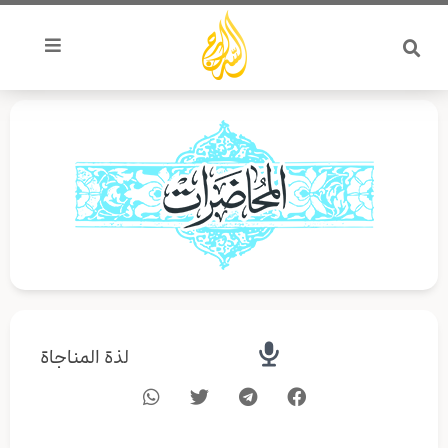
خطي
لى
لمحتوى
لذة المناجاة