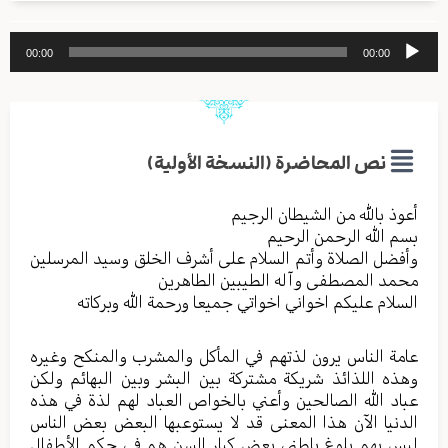
مشغل
00:00
00:00
الصوت
نص المحاضرة (النسخة الأولية)
أعوذ بالله من الشیطان الرجیم
بسم الله الرحمن الرحیم
وأفضل الصلاة وأتم السلام علی أشرف الخلق وسید المرسلین
محمد المصطفی وآله الطیبین الطاهرین
السلام علیکم اخواني اخواتي جمیعا ورحمة الله وبرکاته
عامة الناس یرون لذتهم في المأكل والمشرب والمنکح وغیره
وهذه اللذائذ شریکة مشترکة بین البشر وبین البهائم ولکن
عباد الله الصالحین وأعني بالخواص العباد لهم لذة في هذه
الدنیا الآن هذا المعنی قد لا یستوعبها البعض بعض الناس
لیس بهم بلوغ باطني بعض کبار السن هم في حکم الأطفال