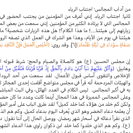
من آداب المجالس؛ اجتناب الرياء
ثانيا: اجتناب الرياء. إنني أعرف من المؤمنين من يجتنب الحضور ف
المجالس التي لا يرتاده الكثير من المؤمنين. إنني سمعت من بعض المؤم
زيارتهم إلى هيئتنا…! ما هذا الكلام؟! هل هذه الزيارات شخصية؟ ما 
هيئتنا في يوم من الأيام، وهذا هو الشرك في العمل الذي تصفه الروا
صَفَاةٍ سَوْدَاءَ فِي لَيْلَةٍ ظَلْمَاءَ)
[٦]
. وقد روي:
(أَخْلِصِ اَلْعَمَلَ فَإِنَّ اَلنَّاقِدَ ب
إن مجلس الحسين (ع) هو كالصلاة والصيام والحج؛ شرط قبوله الإ
وهابيل:
(وَٱتۡلُ عَلَيۡهِمۡ نَبَأَ ٱبۡنَيۡ ءَادَمَ بِٱلۡحَقِّ إِذۡ قَرَّبَا قُرۡبَانࣰا فَتُقُبِّلَ مِنۡ أَ
الإخلاص والتقوى أساس قبول الأعمال. لقد سمعت من أحد الرودادي
والهيئات المزدحمة أنه قرأ في مجلس متواضع أقامت إحدى العجائز 
به في أكبر المجالس. ليس الكلام في العدد الهائل، وفي البث المباشر
وعلى المجالس المميزة في هذا المجال أينما كانت وعدد ما كان حضور
ولكن كم خلد من هؤلاء كما خلد كميل؟ لقد طرق الباب على أمير المؤمي
أن يعلمه دعاء الخضر وهو الذي يُعرف اليوم بدعاء كميل. وكم هم الذي
الذي نقرأ دعائه في أسحار شهر رمضان. ووصل الحال إلى أننا نقول: دعا
(ع). وكم هم الذي خلدوا كما خلد ابن ذكوان راوي هذا الدعاء الشه
معالم رجب هذا الدعاء الذي رواه اين ذكوان.