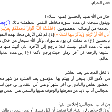
فعل الحرام.
حتى من الله علينا بالحسين (عليه السلام)
ويقول سبحانه في هذه السورة مخاطبا النفس المطمئنة قائلا:
(ٱرۡجِعِيٓ 
الجامعة من أوصاف المعصومين:
(خَلَقَكُمُ اَللَّهُ أَنْوَاراً فَجَعَلَكُمْ بِعَرْ
أَذِنَ اَللّٰهُ أَنْ تُرْفَعَ وَيُذْكَرَ فِيهَا اِسْمُهُ»)
[٤]
. لم تكن الأرض محلا لهذه النفو
بالحسين (ع) ما فعلت في يوم عاشوراء. وكأن الله سبحان من خلال ه
عبدالله، هذه الدنيا ليست لك؛ فارجع إلى الآخرة التي أتيت منها 
الشيعة بالرجعة في آخر الزمان؛ حيث يرجع الأئمة (ع) إلى هذه الدنيا 
العالم.
لا تخل المجالس بعد العاشر
من الأمور التي ينبغي أن يهتم بها المؤمنون بعد العشرة من شهر م
الحضور الفاعل والنافع إلى آخر الشهر أو على أقل التقادير إلى حين ا
المجالس آداب لابد من معرفتها والوقوف عليها والسعي على العمل بها
من آداب المجالس؛ إخلاص النية
أولا: الإخلاص في النية. إننا نعتقد أن لكل نسك أو عمل عبادي ظاهر و