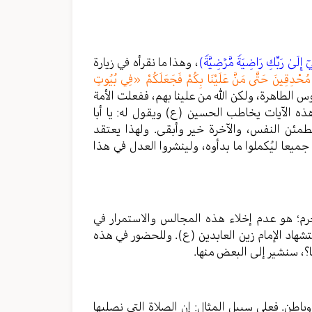
إِلَىٰ رَبِّكِ رَاضِيَةࣰ مَّرۡضِيَّةࣰ)
، وهذا ما نقرأه في زيارة
شِهِ مُحْدِقِينَ حَتَّى مَنَّ عَلَيْنَا بِكُمْ فَجَعَلَكُمْ «فِي بُيُوتٍ
س الطاهرة، ولكن الله من علينا بهم، ففعلت الأمة
ذه الآيات يخاطب الحسين (ع) ويقول له: يا أبا
مطمئن النفس، والآخرة خير وأبقى. ولهذا يعتقد
جميعا ليُكملوا ما بدأوه، ولينشروا العدل في هذا
حرم؛ هو عدم إخلاء هذه المجالس والاستمرار في
ستشهاد الإمام زين العابدين (ع). وللحضور في هذه
؟، سنشير إلى البعض منها.
باطن. فعلى سبيل المثال: إن الصلاة التي نصليها