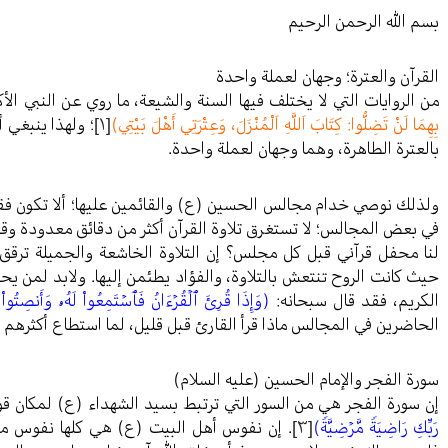
بسم الله الرحمن الرحيم
القرآن والعترة؛ وجهان لعملة واحدة
من الروايات التي لا يختلف فيها السنة والشيعة، ما روي عن النبي ال
بِهِمَا لَنْ تَضِلُّوا: كِتَابَ اَللَّهِ اَلْمُنْزَلَ، وَعِتْرَتِي أَهْلَ بَيْتِي)
[١]
؛ ولهذا ينبغي أ
بالعترة الطاهرة، وهما وجهان لعملة واحدة.
ولذلك نوصي خدام مجالس الحسين (ع) والقائمين عليها؛ ألا تكون فقر
في بعض المجالس؛ لا تستغرق تلاوة القرآن أكثر من دقائق معدودة وقد
لنا محفل قرآني قبل كل مجلس؟ إن التلاوة الخاشعة والجميلة ترقق 
حيث كانت الروح تنتعش بالتلاوة، والفؤاد يطئمن إليها. ولابد لمن ي
الكريم، فقد قال سبحانه:
(وَإِذَا قُرِئَ ٱلۡقُرۡءَانُ فَٱسۡتَمِعُواْ لَهُۥ وَأَنصِتُواْ 
الحاضرين في المجالس ماذا قرأ القارئ قبل قليل، لما استطاع أكثرهم ال
سورة الفجر والإمام الحسين (عليه السلام)
إن سورة الفجر هي من السور التي ترتبط بسيد الشهداء (ع) لمكان قو
رَبِّكِ رَاضِيَةࣰ مَّرۡضِيَّةࣰ)
[٣]
. إن نفوس أهل البيت (ع) هي كلها نفوس م