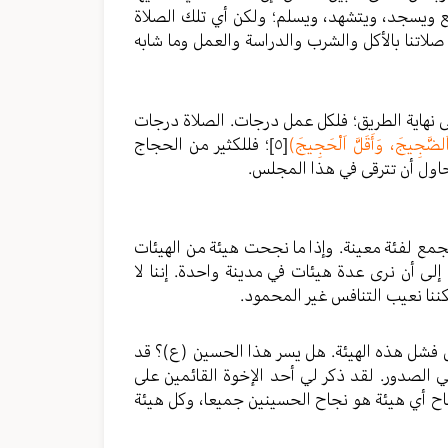
ع ويسجد، ويتشهد، ويسلم؛ ولكن أي تلك الصلاة
 صلاتنا بالأكل والشرب والدراسة والعمل وما شابه
لى نهاية الطريق؛ فلكل عمل درجات. الصلاة درجات
 اَلضَّجِيجَ، وَأَقَلَّ اَلْحَجِيجَ)
[٥]
؛ فللكثير من الحجاج
ول أن تترقى في هذا المجلس.
جمع لفئة معينة. وإذا ما نجحت هيئة من الهيئات
إلى أن نرى عدة هيئات في مدينة واحدة. إننا لا
ننا نعيب التنافس غير المحمود.
ض فشل هذه الهيئة. هل يسر هذا الحسين (ع)؟ قد
ي الصدور. لقد ذكر لي أحد الإخوة القائمين على
ح أي هيئة هو نجاح الحسينين جميعا، وكل هيئة