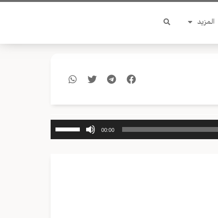
المزيد
استخدم
00:00
مفاتيح
الأسهم
أعلى/
أسفل
لزيادة
أو
خفض