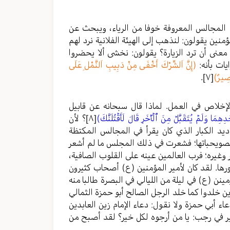
ي المجالس المعروفة خوفا من الرياء، ويبحث عن
نين يقولون: لنذهب إلى الهيئة الفلانية نرد لهم
معنى أن ترد الزيارة؟ يقولون: نخشى ألا يحضروا
يات بأنه:
(إِنَّ اَلشِّرْكَ أَخْفَى مِنْ دَبِيبِ اَلنَّمْلِ عَلَى
َصِيرٌ)
[٧]
.
خلاص في العمل. لماذا قال سبحانه عن قابيل
حَدِهِمَا وَلَمۡ يُتَقَبَّلۡ مِنَ ٱلۡأٓخَرِ قَالَ لَأَقۡتُلَنَّكَ)
[٨]
؟ لأن
د الكبار الذي كان يقرأ في المجالس المكتظة
لصويحباتها؛ فشعرت في ذلك المجلس ما لم أشعر
 وغيره؛ فرب العالمين عينه على القلوب الصافية،
ها. لقد كان لأمير المؤمنين (ع) أصحاب كثيرون
نن (ع) في ليلة من الليالي في البصرة طالبا منه
ن خلدوا كما خلد الرجل الصالح أبو حمزة الثمالي
ء أبي حمزة ولا نقول: دعاء الإمام زين العابدين
ير في رجب: يا من أرجوه لكل خير؟ لقد أصبح من