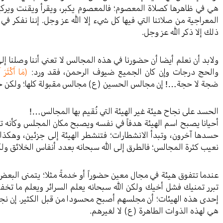
هي في ظاهرها كصلاة المعصوم؛ فالمعصوم يكبر، ويقرأ ويقنت ويرك
المعراجية من صلاتنا التي فيها كل شيء إلا الله عز وجل. إننا نفكر في
ذلك إلا ذكر الله عز وجل.
ولابد أن نعلم أيضا أن حضورنا في هذه المجالس لا تعني أننا وصلنا إ
والحج درجات وإن كان الجميع ضيوف الرحمن، فقد ورد:
(مَا أَكْثَرَ
ضجة لا حجة…! إن مجالس الحسين (ع) مجالس مقبولة كلها؛ ولكن حا
الحسد على نجاح هيئة غير الهيئة التي نُقيم بها المجالس…!
أحيانا يصبح اسم الهيئة هدفاً في نفسه ويصبح مكان المجلس وكأنه ت
حسدها آخرون، وتبدأ الانشطارات؛ فتنشطر الهيئة إلى جزئين، وهكذا 
نعيب كثرة المجالس؛ فالطرق إلى الله سبحانه بعدد أنفاس الخلائق ولك
عندما تتفوق هيئة في مجال معين حضوراً أو خدمةً مثلا؛ يتمنى البع
تبرر تمنيك فشل أخيك ولكن الله سبحانه يعلم السرائر ويعلم ما تخف
إحدى هذه الهيئات؛ أن مجلسهم أصبح محسودا من قبل الكثير. إن نجا
هي لهذه الذوات الطاهرة (ع) لا لغيرهم.