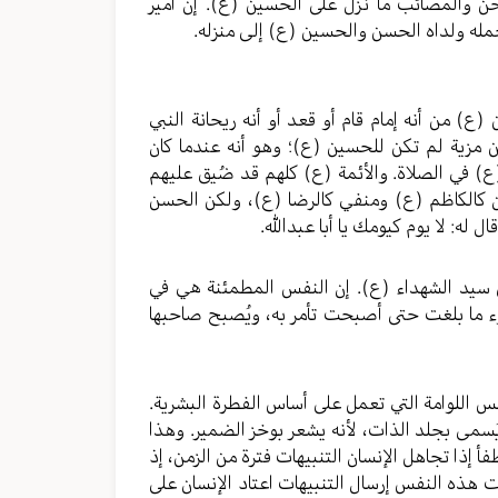
ن والمصائب ما نزل على الحسين (ع). إن أمير
مله ولداه الحسن والحسين (ع) إلى منزله.
) من أنه إمام قام أو قعد أو أنه ريحانة النبي
 مزية لم تكن للحسين (ع)؛ وهو أنه عندما كان
 في الصلاة. والأئمة (ع) كلهم قد ضُيق عليهم
 كالكاظم (ع) ومنفي كالرضا (ع)، ولكن الحسن
له: لا يوم كيومك يا أبا عبدالله.
ى سيد الشهداء (ع). إن النفس المطمئنة هي في
سوء ما بلغت حتى أصبحت تأمر به، ويُصبح صاحبها
 اللوامة التي تعمل على أساس الفطرة البشرية.
يُسمى بجلد الذات، لأنه يشعر بوخز الضمير. وهذا
أ إذا تجاهل الإنسان التنبيهات فترة من الزمن، إذ
فت هذه النفس إرسال التنبيهات اعتاد الإنسان على