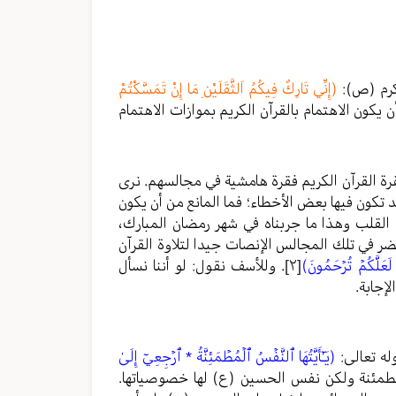
أكرم (ص):
(إِنِّي تَارِكٌ فِيكُمُ اَلثَّقَلَيْنِ مَا إِنْ تَمَسَّكْتُمْ
ن يكون الاهتمام بالقرآن الكريم بموازات الاهتمام
ة القرآن الكريم فقرة هامشية في مجالسهم. نرى
 تكون فيها بعض الأخطاء؛ فما المانع من أن يكون
القلب وهذا ما جربناه في شهر رمضان المبارك،
حضر في تلك المجالس الإنصات جيدا لتلاوة القرآن
لَعَلَّكُمۡ تُرۡحَمُونَ)
[٢]
. وللأسف نقول: لو أننا نسأل
إجابة.
له تعالى:
(يَـٰٓأَيَّتُهَا ٱلنَّفۡسُ ٱلۡمُطۡمَئِنَّةُ * ٱرۡجِعِيٓ إِلَىٰ
طمئنة ولكن نفس الحسين (ع) لها خصوصياتها.