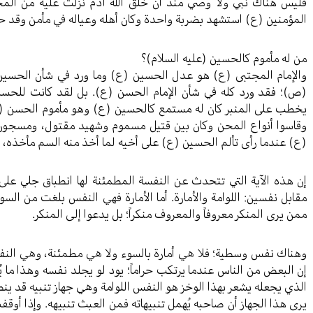
فليس هناك نبي ولا وصي منذ أن خلق الله آدم نزلت عليه من المح
المؤمنين (ع) استشهد بضربة واحدة وكان أهله وعياله في مأمن وقد ح
من له مأموم كالحسين (عليه السلام)؟
والإمام المجتبى (ع) هو عدل الحسين (ع) وما ورد في شأن الحسين (ع
(ص)؛ فقد ورد كله في شأن الإمام الحسن (ع). بل لقد كانت للحسن
يخطب على المنبر كان له مستمع كالحسين (ع) وهو مأموم الحسن (ع)
وقاسوا أنواع المحن وكان بين قتيل مسموم وشهيد مقتول، ومسجون
(ع) عندما رأى تألم الحسين (ع) على أخيه لما أخذ منه السم مأخذه، قال 
إن هذه الآية التي تتحدث عن النفسة المطمئنة لها انطباق جلي عل
مقابل نفسين: اللوامة والأمارة. أما الأمارة فهي النفس بلغت من ال
ممن يرى المنكر معروفاً والمعروف منكراً؛ بل يدعوا إلى المنكر.
وهناك نفس وسطية؛ فلا هي أمارة بالسوء ولا هي مطمئنة، وهي النفس
إن البعض من الناس عندما يرتكب حراماً؛ يود لو يجلد نفسه وهذا ما 
الذي يجعله يشعر بهذا الوخز هو النفس اللوامة وهي جهاز تنبيه قد ينطف
يرى هذا الجهاز أن صاحبه يُهمل تنبيهاته فمن العبث تنبيهه. وإذا أوق