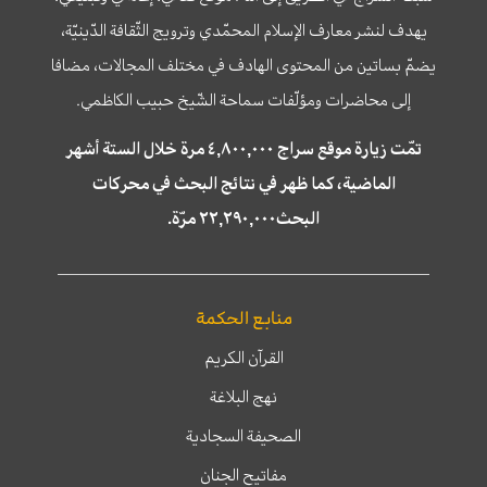
يهدف لنشر معارف الإسلام المحمّدي وترويج الثّقافة الدّينيّة،
يضمّ بساتين من المحتوى الهادف في مختلف المجالات، مضافا
إلى محاضرات ومؤلّفات سماحة الشّيخ حبيب الكاظمي.
تمّت زيارة موقع سراج ٤,٨٠٠,٠٠٠ مرة خلال الستة أشهر
الماضية، كما ظهر في نتائج البحث في محركات
البحث٢٢,٢٩٠,٠٠٠ مرّة.
منابع الحكمة
القرآن الكريم
نهج البلاغة
الصحيفة السجادية
مفاتيح الجنان