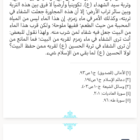
وتربة سيد الشهداء (ع). تكوينياً وأرضياً لا فرق بين هذه التربة
وبين سائر تراب الأرض؛ إلا أن هذه المجاورة جعلت الشفاء في
تربته، وكذلك الأمر في ماء زمزم. إن هذا الماء ليس من المياه
المحببة من حيث الطعم؛ ففيها ملوحة؛ ولكن قرب هذا الماء
من البيت جعل فيه شفاء لمن شرب منه. ولهذا نقول للبعض:
أنت ترى الشفاء في ماء زمزم لقربه من البيت؛ فما المانع من
أن ترى الشفاء في تربة الحسين (ع) لقربه ممن حفظ البيت؟
لولا الحسين (ع) لما بقي من الإسلام شيء.
[١]
الأمالی (للصدوق) ج١ ص٩٣.
[٢]
دعائم الإسلام ج١ ص١٩٤.
[٣]
وسائل الشیعة ج١٠ ص٤٠٣.
[٤]
سورة العاديات: ١-٢.
[٥]
سورة طه: ٩٦.