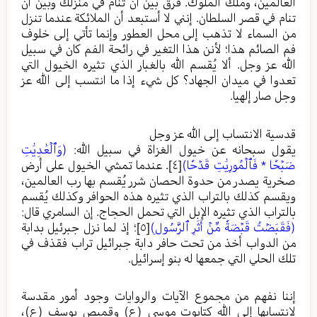
العالمين، وملك الملوك. فرق بين أن تنام في منزلك وبين أن
تنام في قصر السلطان. إنني لا أستبعد أن الملائكة عندما تنزل
من السماء لا تذهب إلى محل العطور وإنما تأتي إلى خلوف
فم الصائم هذا؛ لأنن هذا التغير في رائحة الفم كان في سبيل
الله عز وجل. ألا يُقسم الله بالغبار الذي تثيره الخيول التي
تعدوا في ميدان الجهاد؟ كل شيء إذا ما انتسب إلى الله عز
وجل صار إلهيا.
قدسية الانتساب إلى الله عز وجل
يقول سبحانه عن خيول الغزاة في سبيل الله:
(وَٱلۡعَٰدِيَٰتِ
ضَبۡحٗا * فَٱلۡمُورِيَٰتِ قَدۡحٗا)
[٤]
. عندما تمشي الخيول على أرض
صخرية يصدر من حدوة الحصان شرر يُقسم بها رب العالمين،
ويقسم كذلك بالتراب الذي تثيره هذه الحوافر وكذلك يُقسم
بالتراب الذي تثيره الإبل التي تحمل الحجاج. إن السامري قال:
(فَقَبَضۡتُ قَبۡضَةٗ مِّنۡ أَثَرِ ٱلرَّسُولِ)
[٥]
؛ إذ لما نزل جبرئيل بدابة
من الدواب أخذ من تحت حافر دابة جبرائيل تراب فقذف في
تلك الحلي التي جمعها له بنو إسرائيل.
إننا نفهم من مجموع الآيات والروايات وجود أمور مقدسة
لانتسابها إلى الله كتابوت موسى (ع) وقميص يوسف (ع)،