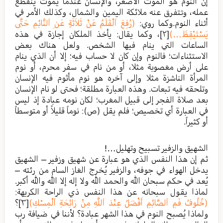
إن النوم هو الموت الأصغر، والإنسان عندما يموت ينقطع
عمله، وتتفرق عنه ملائكة اليمين والشمال، وكذلك الأمر في
أثناء النوم.وكما روي:
(رُفِعَ اَلْقَلَمُ عَنْ ثَلاَثَةٍ عَنِ اَلنَّائِمِ حَتَّى
يَسْتَيْقِظَ…)
[٢]
، وكما يقال: يأخذ الملكان إجازة في هذه
الساعات التي ينام فيها الشخص. ولعل هناك بعض
الاستثناءات؛ فالنوم وإن كان لا حساب فيه؛ إلا أن الذي ينام
على أرض مغصوبة مثلا، أو من نام في سفر محرم، أو نوم
المرأة الناشزة مثلا وإلى آخره هو نوم مأثوم فيه الإنسان
وتلحقه فيه تبعات. وهذه العبارة مطلقة؛ فحتى لو نام الإنسان
بعد صلاة الفجر إلى قبيل المغرب؛ لكان نومه عبادة إذ ليس
في العبارة أي تخصيص؛ فلم يقل (ص): نوماً قليلاً أو متوسطاً
أو كثيراً.
الشهيق والزفير تسبيح وتهليل…!
ثم إن هذا النفس الذي هو عبارة عن شهيق وزفير – الشهيق
يدخل الهواء في جوفه، والزفير يُخرج الغاز السام من رئته –
يُعد في حكم سبحان الله والحمد الله ولا إله إلا الله والله أكبر.
لماذا يقول سبحانه عن هذا النفس ذي الراحة الكريهة:
(خُلُوفُ فَمِ اَلصَّائِمِ أَفْضَلُ عِنْدَ اَللَّهِ مِنْ رَائِحَةِ اَلْمِسْكِ)
[٣]
؟
ولماذا يُصبح النوم في هذا الشهر عبادة؟ لأننا في ضيافة رب