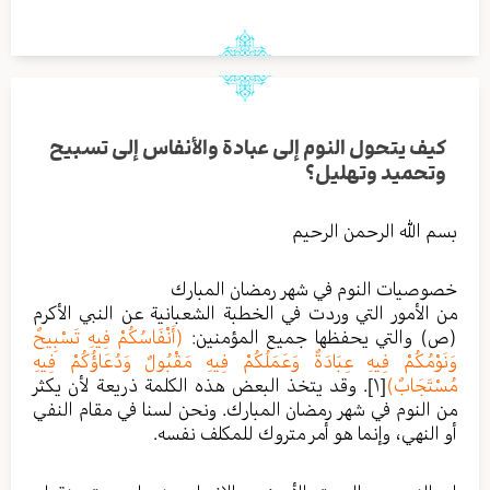
كيف يتحول النوم إلى عبادة والأنفاس إلى تسبيح
وتحميد وتهليل؟
بسم الله الرحمن الرحيم
خصوصيات النوم في شهر رمضان المبارك
من الأمور التي وردت في الخطبة الشعبانية عن النبي الأكرم
(ص) والتي يحفظها جميع المؤمنين:
(أَنْفَاسُكُمْ فِيهِ تَسْبِيحٌ
وَنَوْمُكُمْ فِيهِ عِبَادَةٌ وَعَمَلُكُمْ فِيهِ مَقْبُولٌ وَدُعَاؤُكُمْ فِيهِ
مُسْتَجَابٌ)
[١]
. وقد يتخذ البعض هذه الكلمة ذريعة لأن يكثر
من النوم في شهر رمضان المبارك. ونحن لسنا في مقام النفي
أو النهي، وإنما هو أمر متروك للمكلف نفسه.