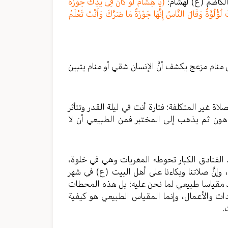
الكاظم (ع) لهشام:
(يَا هِشَامُ لَوْ كَانَ فِي يَدِكَ جَوْزَةٌ
 لُؤْلُؤَةٌ وَقَالَ النَّاسُ إِنَّهَا جَوْزَةٌ مَا ضَرَّكَ وَأَنْتَ تَعْلَمُ
منام مزعج يكشف أنَّ الإنسان شقي أو منام يتبين
ة غير المتكلفة؛ فتارة أنت في ليلة القدر وتتأثر
دهون ثم يذهب إلى المختبر فمن الطبيعي أن لا
الفنادق الكبار تحوطه المغريات وهي في خلوة،
وإنَّ صلاتنا وبكاءنا على أهل البيت (ع) في شهر
يعد مقياسا طبيعي لما نحن عليه؛ بل هذه المحطات
ات والأعمال، وإنما المقياس الطبيعي هو كيفية
.