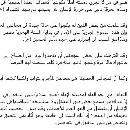
ضير في من لا تجري دمعته لعلة تكوينية كجفاف الغدة الدمعية في ا
وهذه الحرقة دليل على حرارة الإيمان التي يعيشها مع سيد الشهداء (
وقد علمت من بعض الذين لم يكونوا على حالة جيدة في مجالس الحس
وإن هذه الدموع الجارية على الإمام في بداية السنة الهجرية تعطي 
وهذا هو السبب في إصرارنا على إحياء مآتم الحسين (ع).
وقد اقترحت على بعض المؤمنين أن يتخذوا وردا من الصباح إلى ا
عاشوراء مائة مرة ويلعنوا قاتليه مائة مرة كلما سنحت لهم الفرصة.
وكما أنَّ المجالس الحسينة هي مجالسٌ للأجر والثواب ولكنها كاشفة أي
التفاعل مع الجو العام لمصيبة الإمام (عليه السلام) دون الدخول في ا
إنَّ هناك من يسمع بعض صور المقاتل ولا يستسيغها؛ فيناقشها في قل
الإنسان أن يتفاعل مع الجو العام للأحداث، وقد يقول الخطيب كلم
يحرمك من الدمعة؛ إذ أنك لست في جامعة وجو أكاديمي لتحقق مصاد
وتتفاعل من دون الدخول في التفاصيل.