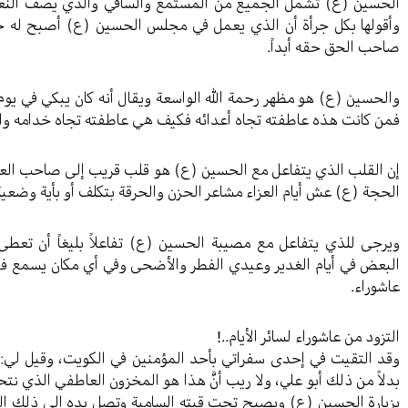
الحسين (ع) تشمل الجميع من المستمع والساقي والذي يصف النع
وأقولها بكل جرأة أن الذي يعمل في مجلس الحسين (ع) أصبح له حق 
صاحب الحق حقه أبداً.
والحسين (ع) هو مظهر رحمة الله الواسعة ويقال أنه كان يبكي في يوم 
فمن كانت هذه عاطفته تجاه أعدائه فكيف هي عاطفته تجاه خدامه وال
إن القلب الذي يتفاعل مع الحسين (ع) هو قلب قريب إلى صاحب العص
الحجة (ع) عش أيام العزاء مشاعر الحزن والحرقة بتكلف أو بأية وضعية
ويرجى للذي يتفاعل مع مصيبة الحسين (ع) تفاعلاً بليغاً أن تعط
البعض في أيام الغدير وعيدي الفطر والأضحى وفي أي مكان يسمع فيه
عاشوراء.
التزود من عاشوراء لسائر الأيام..!
وقد التقيت في إحدى سفراتي بأحد المؤمنين في الكويت، وقيل لي: أ
بدلاً من ذلك أبو علي، ولا ريب أنَّ هذا هو المخزون العاطفي الذي ن
بزيارة الحسين (ع) ويصبح تحت قبته السامية وتصل يده إلى ذلك ال