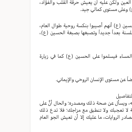
لعين ولكن عليه أن يعيش حرقة القلب والفؤاد،
ع) وعلى مستوى كمالي جيد.
ين (ع) أنهم أصيبوا بنكسة روحية طوال العام،
للسنة بعداً جديداً وتصبغها بصبغة الحسين (ع)،
لمساء فيسلموا على الحسين (ع) كما في زيارة
ضاً عن مستوى الإنسان الروحي والإيماني.
لتفاصيل
به، ويسأل عن صحة ذلك ومصدره؛ والحال أنَّ على
ة لا تعجبك ولا تنطبق مع مزاجك؛ فلا تدع ذلك
ر الروايات، ما عليك إلا أن تعيش الجو العام