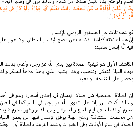
قسم ولو فتح يده لتبين صدقه من كذبه، ولذلك نرى في وصية الإمام 
وَقَالَ النَّاسُ لُؤْلُؤَةٌ مَا كَانَ يَنْفَعُكَ وَأَنْتَ تَعْلَمُ أَنَّهَا جَوْزَةٌ وَلَوْ كَانَ فِي يَدِكَ
أَنَّهَا لُؤْلُؤَة)
[١]
.
كواشف ثلاث عن المستوى الروحي للإنسان
إنَّ هنالك ثلاثة كواشف تكشف عن وضع الإنسان الباطني؛ ولا يعول على 
فيه أنَّه إنسان سعيد:
الكاشف الأول هو كيفية الصلاة بين يدي الله عز وجل، وأعني بذلك الصلا
بهذه الليلة فتبكي وتنحب، وهذا يشبه الذي يأخذ علاجاً للسكر وال
يحصل على النتيجة الواقعية.
إن الصلاة الطبيعية هي صلاة الإنسان في إحدى أسفاره وهو في أحد 
ولذلك أكدت الروايات على تقوى الله عز وجل في السر كما في العلن، 
محرم أو تفعالنا في أيام الحج والعمرة وليالي القدر وشهر محرم لا 
هي محطات استثنائية ومنح إلهية يوفق الإنسان فيها إلى بعض العباد
الصلاة في سائر الأوقات وفي الخلوات وشدة التزامنا بالصلاة أول الوقت