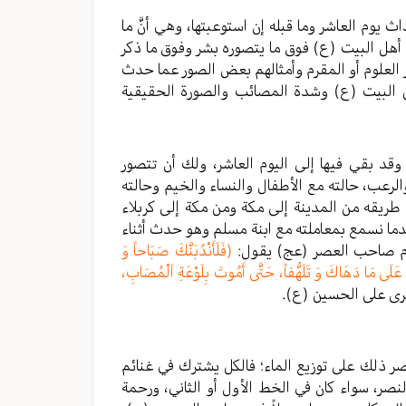
وم العاشر وما قبله إن استوعبتها، وهي أنَّ ما
 أهل البيت (ع) فوق ما يتصوره بشر وفوق ما ذكر
العلوم أو المقرم وأمثالهم بعض الصور عما حدث
هل البيت (ع) وشدة المصائب والصورة الحقيقية
، وقد بقي فيها إلى اليوم العاشر، ولك أن تتصور
لرعب، حالته مع الأطفال والنساء والخيم وحالته
طريقه من المدينة إلى مكة ومن مكة إلى كربلاء
دما نسمع بمعاملته مع ابنة مسلم وهو حدث أثناء
ام صاحب العصر (عج) يقول:
(فَلَأَنْدُبَنَّكَ صَبَاحاً وَ
اً عَلَى مَا دَهَاكَ وَ تَلَهُّفاً، حَتَّى أَمُوتَ بِلَوْعَةِ اَلْمُصَابِ،
جرى على الحسين (ع).
 ذلك على توزيع الماء؛ فالكل يشترك في غنائم
صر، سواء كان في الخط الأول أو الثاني، ورحمة