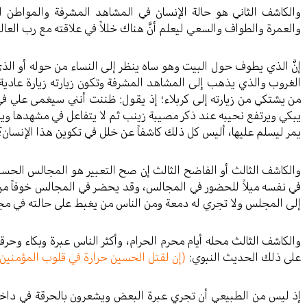
والكاشف الثاني هو حالة الإنسان في المشاهد المشرفة والمواطن ال
والعمرة والطواف والسعي ليعلم أنَّ هناك خللاً في علاقته مع رب العال
إنَّ الذي يطوف حول البيت وهو ساه ينظر إلى النساء من حوله أو الذي
الغروب والذي يذهب إلى المشاهد المشرفة وتكون زيارته زيارة عا
من يشتكي من زيارته إلى كربلاء؛ إذ يقول: ظننت أنني سيغمى علي في ك
يبكي ويرتفع نحيبه عند ذكر مصيبة زينب ثم لا يتفاعل في مشهدها 
يمر ليسلم عليها، أليس كل ذلك كاشفاً عن خلل في تكوين هذا الإنسان؟
والكاشف الثالث أو الفاضح الثالث إن صح التعبير هو المجالس الحسي
في نفسه ميلاً للحضور في المجالس، وقد يحضر في المجالس خوفاً من
إلى المجلس ولا تجري له دمعة ومن الناس من يغبط على حالته في م
والكاشف الثالث محله أيام محرم الحرام، وأكثر الناس عبرة وبكاء وحرق
على ذلك الحديث النبوي:
(إن لقتل الحسين حرارة في قلوب المؤمنين لا
إذ ليس من الطبيعي أن تجري عبرة البعض ويشعرون بالحرقة في داخلهم