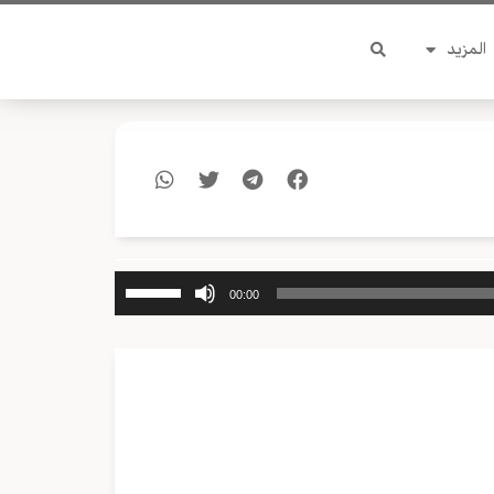
المزيد
استخدم
00:00
مفاتيح
الأسهم
أعلى/
أسفل
لزيادة
أو
خفض