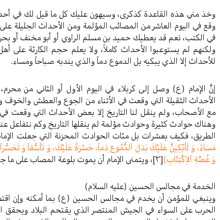
وخذ مني هذه القاعدة كذكرى، وسيهون عليك كل ما قيل لك في أحداث ي
وقع في اليوم العاشر من المصائب المؤلمة ومن الأحداث الجليلة على
في الكتب، نعم قد يعطيك حميد بن مسلم الراوي أو أبو مخنف أو بحر 
ولكنهم لم يستوعبوا الأحداث كاملاً، ولا يعلم حجم الكارثة على أ
للأحداث إلا الذي يبكيه بل الدموع دماً والذي يندبه صباحاً ومساء.
إنَّ الإمام (ع) وصل إلى كربلاء في اليوم الأول أو الثاني من محرم
الأحداث الثقيلة التي وقعت في الأثناء من الجوع والعطش والخوف وا
مع الأصحاب، ولم ينقل لنا التاريخ إلا بعض الأحداث التي وقعت في 
وهناك حوادث كثيرة وحوادث مؤلمة لم ينقلها التاريخ وكم نتفاعل عن
الطريق، فكيف بعشرات بل مئات الحوادث المحزنة التي جعلت الإم
مَسَاءً، وَ لَأَبْكِيَنَّ عَلَيْكَ بَدَلَ اَلدُّمُوعِ دَماً، حَسْرَةً عَلَيْكَ، وَ تَأَسُّفاً وَ تَحَسُّر
وَ غُصَّةِ اَلاِكْتِئَابِ)
[٣]
، ويتمنى الإمام أن يموت بلوعة المصاب على ما 
الخدمة في مجالس الحسين (عليه السلام)
وينبغي للمؤمن أن يخدم في مجالس الحسين (ع) بما أمكنه وإن اقتصر
الحرب على السواء في الجيش المنتصر الذي يقتحم البلاد ويحقق الن