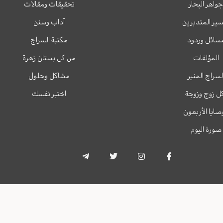
جواهر البحار
تحقيقات ومقالات
ير المتدبرين
آداب وسنن
سائل وردود
مكتبة السراج
المؤلفات
من كل بستان زهرة
لسراج المنير
مشاكل وحلول
ل زوج وزوجة
اختبر نفسك
وصايا الأربعون
صورة اليوم
T
T
I
F
e
w
n
a
l
i
s
c
e
t
t
e
g
t
a
b
r
e
g
o
a
r
r
o
m
a
k
-
m
-
p
f
l