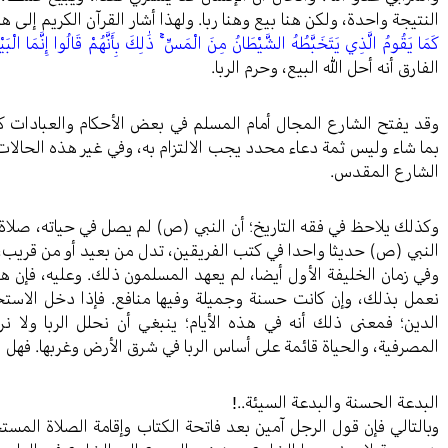
النتيجة واحدة، ولكن هنا بيع وهنا ربا. ولهذا أشار القرآن الكريم إلى ه
كَمَا يَقُومُ الَّذِي يَتَخَبَّطُهُ الشَّيْطَانُ مِنَ الْمَسِّ ۚ ذَٰلِكَ بِأَنَّهُمْ قَالُوا إِنَّمَا الْبَيْعُ م
الفارق أنه أحل الله البيع، وحرم الربا.
وقد يفتح الشارع المجال أمام المسلم في بعض الأحكام والعبادات كا
بما شاء وليس ثمة دعاء محدد يجب الالتزام به، وفي غير هذه الحالات
الشارع المقدس.
وكذلك يلاحظ في فقه التاريخ؛ أن النبي (ص) لم يصل في حياته، صلا
النبي (ص) حديثا واحدا في كتب الفريقين، تدل من بعيد أو من قريب،
وفي زمان الخليفة الأول أيضا، لم يعهد المسلمون ذلك. وعليه، فإن هذه
نعمل بذلك، وإن كانت حسنة وجميلة وفيها منافع. فإذا دخل الاستح
الدين؛ فمعنى ذلك أنه في هذه الأيام؛ ينبغي أن نحلل الربا ولا ن
المصرفية، والحياة قائمة على أساس الربا في شرق الأرض وغربها. فهل ل
البدعة الحسنة والبدعة السيئة..!
وبالتالي فإن قول الرجل آمين بعد فاتحة الكتاب وإقامة الصلاة المس