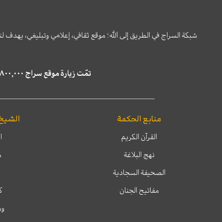
شبكة السراج في الطريق إلى الله؛ موقع ثقافي، إعلامي وتبليغي، يهدف ل
تمّت زيارة موقع سراج ٤,٨٠٠,٠٠٠ مرة خلال الستة أشهر الماضية، كما ظهر في نتائج البحث في محركات البحث٢٢,٢٩٠,٠٠٠ مرّة.
منابع الحكمة
الشيخ
القرآن الكريم
ا
نهج البلاغة
م
الصحيفة السجادية
مفاتيح الجنان
ك
وم