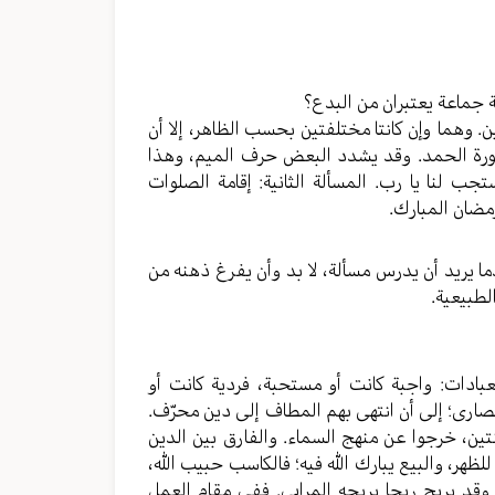
 جماعة يعتبران من البدع؟
. وهما وإن كانتا مختلفتين بحسب الظاهر، إلا أن
سورة الحمد. وقد يشدد البعض حرف الميم، وهذا
جب لنا يا رب. المسألة الثانية: إقامة الصلوات
مضان المبارك.
ما يريد أن يدرس مسألة، لا بد وأن يفرغ ذهنه من
لطبيعية.
العبادات: واجبة كانت أو مستحبة، فردية كانت أو
نصارى؛ إلى أن انتهى بهم المطاف إلى دين محرّف.
يانتين، خرجوا عن منهج السماء. والفارق بين الدين
لظهر، والبيع يبارك الله فيه؛ فالكاسب حبيب الله،
 وقد يربح ربحا يربحه المرابي. ففي مقام العمل