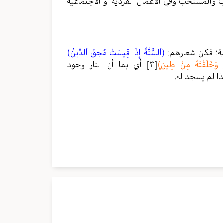
 والمستحب وفي الأعمال الفردية أو الاجتماعية
ية؛ فكان شعارهم:
(اَلسُّنَّةُ إِذَا قِيسَتْ مُحِقَ اَلدِّينُ)
رٍ وَخَلَقْتَهُ مِنْ طِينٍ)
[٣]
أي بما أن النار وجود
ذا لم يسجد له.