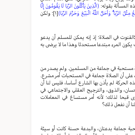
ذه المسألة بقوله:
(الَّذِينَ يَأْكُلُونَ الرِّبَا لَا يَقُومُونَ إِلَّا
ِثْلُ الرِّبَا ۗ وَأَحَلَّ اللَّهُ الْبَيْعَ وَحَرَّمَ الرِّبَا)
[١]
؛ ولكن
لقنوت في الصلاة؛ إذ إنه يمكن للمسلم أن يدعو
 يكون المرء مبتدعا مستحدثا وهذا ما لا يرضى به
ة مستحبة في جماعة من المسلمين. ولم يصدر من
 على أن الصلاة جماعة في المستحبات أمر مشرع.
 الحركة لم يأذن بها الشارع أساسا، فليس لنا أن
سان، والذوق، والترجيح العقلي والاجتماعي في
رى قبحا لذلك؛ لأنه أمر مستساغ في المعاملات
نا أن نفعل ذلك؟
تحبة جماعة بدعتان، والبدعة حسنة كانت أو سيئة