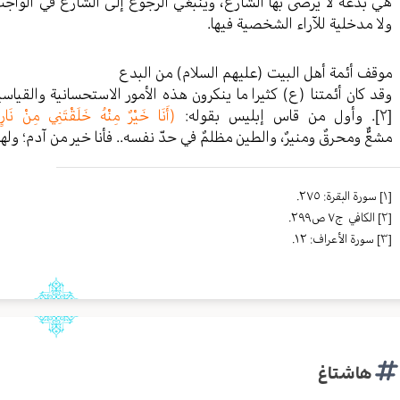
هي بدعة لا يرضى بها الشارع، وينبغي الرجوع إلى الشارع في الواجب
ولا مدخلية للآراء الشخصية فيها.
موقف أئمة أهل البيت (عليهم السلام) من البدع
وقد كان أئمتنا (ع) كثيرا ما ينكرون هذه الأمور الاستحسانية والقياس
[٢]
. وأول من قاس إبليس بقوله:
(أَنَا خَيْرٌ مِنْهُ خَلَقْتَنِي مِنْ نَا
مشعٌّ ومحرقٌ ومنيرٌ، والطين مظلمٌ في حدّ نفسه.. فأنا خير من آدم؛ وله
[١]
سورة البقرة: ٢٧٥.
[٢]
الکافي ج٧ ص٢٩٩.
[٣]
سورة الأعراف: ١٢.
هاشتاغ