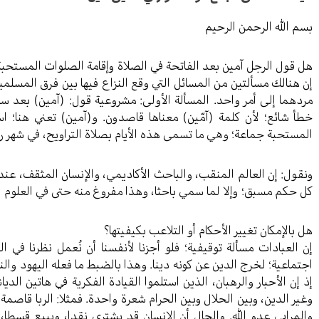
بسم الله الرحمن الرحيم
هل قول الرجل آمين بعد الفاتحة في الصلاة وإقامة الصلوات المستحبة
إن هنالك مسألتين من المسائل التي وقع النزاع فيها بين فرق المسلمين
مردهما إلى أمر واحد. المسألة الأولى: مشروعية قول: (آمين) بعد 
خطأ شائع؛ لأن كلمة (آمّين) معناها قاصدون. و(آمين) تعني هنا؛ است
المستحبة جماعة؛ وهي ما تسمى هذه الأيام بصلاة التراويح، في شهر ر
ونقول: إن العالم المنقب، والباحث الأكاديمي، والإنسان المثقف، عند
كل حكم مسبق؛ وإلا لما سمي باحثا، وهذا مفروغ منه حتى في العلوم ا
هل بالإمكان تغيير الأحكام أو التلاعب بكيفيتها؟
إن العبادات مسألة توقيفية؛ فلو أجزنا لأنفسنا أن نُعمل نظرنا في 
اجتماعية؛ لخرج الدين عن كونه دينا. وهذا بالضبط ما فعله اليهود وال
إذ إن الأحبار والرهبان، الذين استلموا القيادة الفكرية في هاتين الد
وغير الدين، وبين الحلال وبين الحرام شعرة واحدة. فمثلا: الربا قاصمة ل
والمرابي عدو الله. والحال أن الإنسان قد يشتري نقدا، ويبيع قسطا،