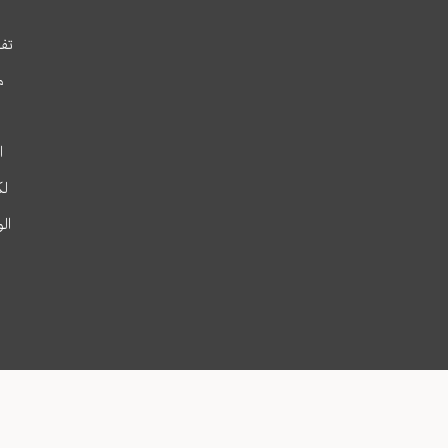
تفس
م
ا
لك
ال