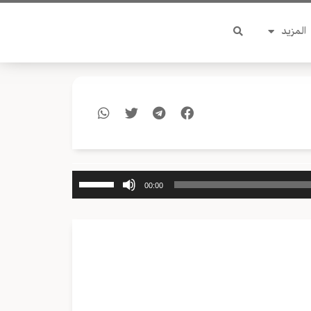
المزيد
استخدم
00:00
مفاتيح
الأسهم
أعلى/
أسفل
لزيادة
أو
خفض