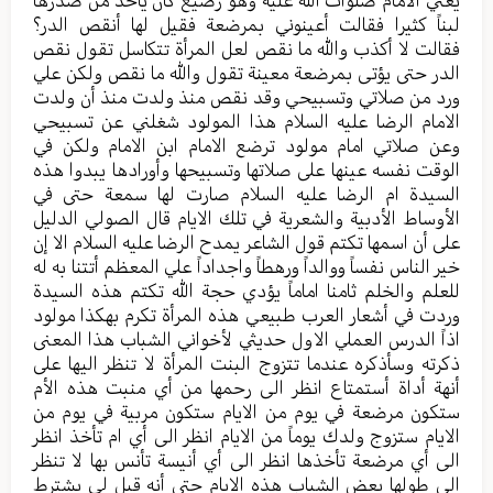
لبناً كثيرا فقالت أعينوني بمرضعة فقيل لها أنقص الدر؟
فقالت لا أكذب والله ما نقص لعل المرأة تتكاسل تقول نقص
الدر حتى يؤتى بمرضعة معينة تقول والله ما نقص ولكن علي
ورد من صلاتي وتسبيحي وقد نقص منذ ولدت منذ أن ولدت
الامام الرضا عليه السلام هذا المولود شغلني عن تسبيحي
وعن صلاتي امام مولود ترضع الامام ابن الامام ولكن في
الوقت نفسه عينها على صلاتها وتسبيحها وأورادها يبدوا هذه
السيدة ام الرضا عليه السلام صارت لها سمعة حتى في
الأوساط الأدبية والشعرية في تلك الايام قال الصولي الدليل
على أن اسمها تكتم قول الشاعر يمدح الرضا عليه السلام الا إن
خير الناس نفساً ووالداً ورهطاً واجداداً علي المعظم أتتنا به له
للعلم والخلم ثامنا اماماً يؤدي حجة الله تكتم هذه السيدة
وردت في أشعار العرب طبيعي هذه المرأة تكرم بهكذا مولود
اذاً الدرس العملي الاول حديثي لأخواني الشباب هذا المعنى
ذكرته وسأذكره عندما تتزوج البنت المرأة لا تنظر اليها على
أنهة أداة أستمتاع انظر الى رحمها من أي منبت هذه الأم
ستكون مرضعة في يوم من الايام ستكون مربية في يوم من
الايام ستزوج ولدك يوماً من الايام انظر الى أي ام تأخذ انظر
الى أي مرضعة تأخذها انظر الى أي أنيسة تأنس بها لا تنظر
الى طولها بعض الشباب هذه الايام حتى أنه قيل لي يشترط