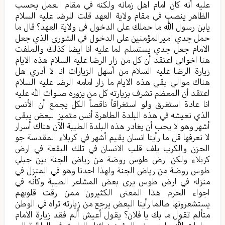
عليه أنه كان امام اهل زمانه ولكنه في مقام العمل بحسب
الظاهر ينصب في مقام ولاية العهد قلت للرضا عليه السلام
يابن رسول الله ما حملك على الدخول في ولاية العهد؟ قال ما
حمل جدي اميرالمؤمنين على الدخول في الشورى الذي جعل
الامام جعل جدي يستسلم لما عليه انا ايضا كذلك والملفت
هنا اخواني اعتقد أن كل من زار الرضا عليه السلام هذه الايام
زيارة الرضا عليه السلام من أسهل الزيارات انا لا أدري هل
هناك موالي بقي هذه الايام ما زار امامه الرضا عليه السلام
اعتقد أن المعظم تشرف بزيارته كل من يزوره صلوات الله عليه
انا عادة استغرق ولو استغراقاً ناقصاً الكل يجمع أن الأنس
الذي نعيشه في هذه البلدة الطاهرة أنس متميز البعض يبقى
أشهر وهو لا يحب أن يغادر هذه البلدة الطيبة الآن هناك أسرار
لا نعرفها قل ما رأينا انسان يقيم أشهر في كربلاء المقدسة جو
الحزن والكرب يلف قلب الانسان في تلك البقعة في ارض
كربلاء ولكن ارض طوس روضة من رياض الجنة بين جبلي
طوس روضة من رياض الجنة ولهذا احدنا وهو في المنزل في
منزله في ارض طوس يرى بعض المشاعر الطيبة وكأنه في
اجواء الحرم هذا المعنى الكثيرون ممن رقت قلوبهم
يستشعرونها طالما رأينا البعض يرجع من زيارته تراه في الوطن
متألم تقول ما بك يا فلان؟ يقول أعيش ألم فقد زيارة الامام