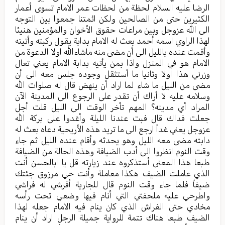
الرضا عليه السلام لحظة من لحظات عمر الامام تسوى أعمار
الكثيرين حتى من الصالحين ولكن ائمتنا جمعوا بين التوجه
الى الله عزوجل وبين مراعات حقوق الأخوان والمؤمنين هنيئا
لهذا الراوي اسمه أحمد بعث له الامام بدابة يقول ركبته وأتيته
وأقمت عنده بالليل الى أن مضى منه ماشاءالله اولا الدعوة من
الامام هو في المنزل واذا بمن يأتيه بدابة الامام يعني تعال
وزرني هذا اولا وثانيا ما أستثقل وجوده جلس معه الى أن
مضى من الليل ما شاء لما اراد أن ينهض قال له صلوات الله
وسلامه عليه لا أراك أن تقدر على الرجوع الى المدينة الآن
المراد أي مدينه؟ المهم تأخر الوقت الى الليل قلت أجل
جعلت فداك قال فبت عندنا الليلة وأغدوا على بركة الله
عزوجل يعني غداً ارجع الى ما تريد هذه الأريحية دعاه بعث له
دابته مضى معه الليل وهو يحدثه وأقام عنده الليل ثم جاء
وقت النوم انظروا الى أدب الضيافة وهذه الحالة من الضيافة
طبعا هذا المعنى أستذكروه عند زيارته قل يا ابالحسن أنت
الذي عاملت الضيف هكذا معاملة وأنت حي مرزوق جئتك
ضيفاً فلما جاء وقت النوم قال للجارية أفرشي له فراشي
واطرحي عليه ملحفتي التي أنام فيها وضعي تحت رأسه
مخادي حتى الفراش الذي كان ينام فيه الامام جعله لهذا
الضيف طبعا هناك تتمة للرواية جميلة الرجل اراد أن ينام