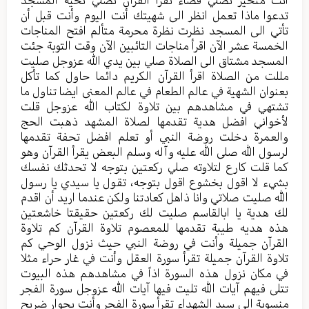
أنت متحير تصلي قضاء تقرأ القرآن تصلي تحية المسجد
تدعوا ماذا تعمل انظر الى شهيتك أنت اليوم وأنت قبل أن
تأتي الى المسجد نظرت نظرة محرمة متألم افتح المناجات
الخمسة عشر الآن اقرأ مناجات التائبين الآن وقت التوبة جئت
المسجد مشتاق الى الصلاة صلي بين يدي الله عزوجل صليت
مللت من الصلاة اقرأ القرآن الكريم دائما حاول كما تأكل
بعنوان الشهية في عالم الطعام في عالم المعنى ايضا تناول ما
تشتهي في مشاهدهم بين تلاوة لكتاب الله عزوجل قلت
لأخواني افضل هدية تقدمها لصلاة المشهد ذهبت الحج
والعمرة دخلت روضة النبي أو تعلم افضل تحفة تقدمها
لرسول الله صلى الله عليه وآله وسلم البعض يقرأ القرآن وهو
كما قلت كارع لتلاوته صلي ركعتين بتوجه لا تحدثك نفسك
بشيء لا اقول بخشوع اقول بتوجه، تقول يا سيدي يا رسول
الله صليت صلاتي وانا ذاهل كعادتنا ولكن عندما اريد أن اقدم
لك هدية يا ابالقاسم صليت لك ركعتين حقيقتا خاشعتين
هذه هديه طيبة تقدمها للمعصوم تلاوة القرآن كم تلاوة
القرآن جميلة وأنت في روضة النبي حيث نزول الوحي كم
تلاوة القرآن جميلة تقرأ سورة العقل وأنت في غار حراء مثلا
في مكان نزول هذه السورة اذاً في مشاهدهم هذه البيوت
تتلى فيهم آيات الله تليت فيها آيات الله عزوجل سورة الفجر
منسوبة الى سيد الشهداء تقرأ سورة الفجر وأنت بجوار ضريح