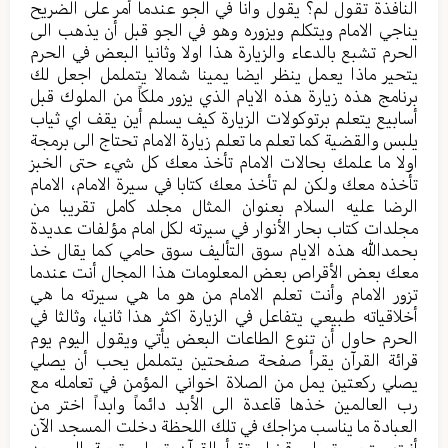
النافذة تقول لم؟ يقول وانا في الجو عندما أمر على الضريح
يناجي الامام ويتكلم ويزوره وهو في الجو قبل أن يذهب الى
الحرم تشبع بالدعاء والزيارة هذا اولا وثانيا البعض في الحرم
يتحير ماذا يعمل ينظر ايضا يمينا شمالا يتململ اجعل لك
برنامج هذه زيارة هذه الايام الذي يزور ملكاً من الملوك قبل
أسابيع يتعلم برتوكولات الزيارة كيف يسلم أين يقف اي ثياب
يلبس والقضية كما تعلم ما تعلم زيارة الامام تحتاج الى برمجة
اولا ما علمك بحالات الامام تأخذ معك كل شيء حتى الخبز
تأخذه معك ولكن لم تأخذ معك كتابا في سيرة الامام، الامام
الرضا عليه السلام بعنوان المثال مجلد كامل تقريبا من
مجلدات كتاب بحار الأنوار في سيرته لكل امام مؤلفات عديدة
بحمدالله هذه الايام سوق التأليف سوق حامي كما يقال خذ
معك بعض الأقراص بعض المعلومات هذا المجال أنت عندما
تزور الامام وأنت تعلم الامام من هو ما هي سيرته ما هي
أخلاقياته طبيعي يتفاعل في الزيارة اكثر هذا ثانيا، وثالثا في
الحرم حاول أن تنوع الطاعات البعض يأتي ويقول اليوم يوم
قرائة القرآن يقرأ صفحة صفحتين يتململ يحب أن يصلي
يصلي ركعتين يمل من الصلاة اخواني المؤمن في تعامله مع
رب العالمين خذها قاعدة الى الأبد دائماً وابداً اختر من
العبادة ما يناسب مزاجك في تلك اللحظة دخلت المسجد الآن