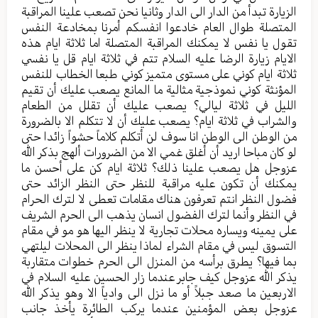
الزيارة تبدأ من الدار الى الدار وثانيا نحن تصعب علينا المراقبة
المتصلة طوال العام خادعوا انفسكم أمرنا بمخادعة النفس
تقول يا نفس لا يمكنك المراقبة المتصلة اما ثلاثة ايام هذه
الايام زيارة الرضا عليه السلام تتم في ثلاثة ايام قل يا نفسي
ثلاثة ايام كوني على مستوى متميز كوني طبعا الخطاب للنفس
المؤنثة كوني نموذجية مثالية ما المانع يصعب عليك أن تقيم
الليل في ثلاثة ليالي؟ يصعب عليك أن تقلل من الطعام
والشراب في ثلاثة ايام؟ يصعب عليك أن لا تتكلم الا بالضرورة
من الوطن الى الوطن انا سوف لن أتكلم كلاماً حشواً زائدا حتى
لو كان مباحا اريد أن أغلق غمي الا من الضرورات ألهج بذكر الله
عزوجل هل يصعب علينا ذلك؟ ثلاثة ايام كن على أحسن ما
يمكنك أن تكون عليه مراقبة للنظر حتى النظر الزائد حتى
فضول النظر انتم تعرفون هناك مقامات تعطى لا لترك الحرام
في النظر وأنما لترك الفضول انسان يذهب الى الحرم الشريف
على يمينه ويساره محلات تجارية لا ينظر اليها هو مو في مقام
التسوق ليس في مقام الشراء لماذا ينظر الى المحلات ليلتهي
بما فيها؟ يطرق برأسه من المنزل الى الحرم خطوات متقاربة
يذكر الله عزوجل كيف جابر عندما زار الحسين عليه السلام في
الاربعين ما صعد جبلاً أو ما نزل الى وادياً الا وهو يذكر الله
عزوجل بعض المؤمنين عندما يركب الطائرة يأخذ جانب