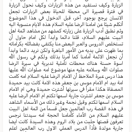
الزيارة وكيف نستفيد من هذه الزيارات وكيف نحول الزيارة
في فترة قصيرة الى محطة للحياة بعض الزيارات تجعل
الانسان يرجع بوجود آخر، قبل الدخول في هذا الموضوع
أتكلم شيئا عن امامنا الرضا عليه السلام هذه الايام منسوبة اليه
وثم نطبق أدب الزيارة على زيارته كمشهد من مشاهد ائمة اهل
البيت عليهم السلام، قلنا دائما وابداً لكل امام حاول أن
تستخلص الدروس والعبر البعض منا يكتفي بفضائله بكراماته
بما ظهرت على يديه من الأمور الباهرة ولكن نريد دائما وابداً
أن نجعل الائمة أمامنا كما أمرنا بذلك ولكم في رسول الله
اسوة حسنة هناك محطات تأملية تدبرية في سيرة الرضا
صلوات الله وسلامه عليه منها موضوع امه صلوات الله عليها
هذا درس عبرة الملاحظ أن الامام الرضا عليه السلام امه كامت
امة بيد ام الامام موسى بن جعفر هذه الامة كانت بيد حميدة
المصفاة هكذا مقرأ في سيرتها أشترت حميدة وهي ام الامام
موسى بن جعفر اشترت جارية اسمها تكتم ام الامام الرضا عليه
السلام اسمها تكتم وقيل نجمة وغير ذلك من الأسماء الشاهد
في هذه القصة رب العالمين جعل قسماً من ائمة اهل البيت
عليهم السلام من الأماء كأمامنا الحجة امه سيدتنا نرجس
تعرفون قصتها جلبت من بلاد الروم وهذه السيدة كانت ايضا
جارية مولدة فأذاً الدرس العملي الاول رب العالمين اعلم