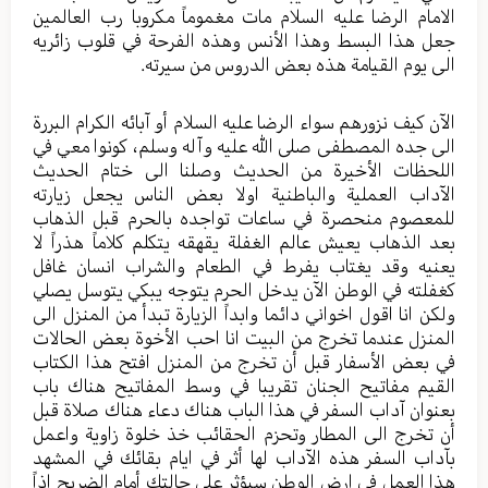
الامام الرضا عليه السلام مات مغموماً مكروبا رب العالمين
جعل هذا البسط وهذا الأنس وهذه الفرحة في قلوب زائريه
الى يوم القيامة هذه بعض الدروس من سيرته.
الآن كيف نزورهم سواء الرضا عليه السلام أو آبائه الكرام البررة
الى جده المصطفى صلى الله عليه وآله وسلم، كونوا معي في
اللحظات الأخيرة من الحديث وصلنا الى ختام الحديث
الآداب العملية والباطنية اولا بعض الناس يجعل زيارته
للمعصوم منحصرة في ساعات تواجده بالحرم قبل الذهاب
بعد الذهاب يعيش عالم الغفلة يقهقه يتكلم كلاماً هذراً لا
يعنيه وقد يغتاب يفرط في الطعام والشراب انسان غافل
كغفلته في الوطن الآن يدخل الحرم يتوجه يبكي يتوسل يصلي
ولكن انا اقول اخواني دائما وابداً الزيارة تبدأ من المنزل الى
المنزل عندما تخرج من البيت انا احب الأخوة بعض الحالات
في بعض الأسفار قبل أن تخرج من المنزل افتح هذا الكتاب
القيم مفاتيح الجنان تقريبا في وسط المفاتيح هناك باب
بعنوان آداب السفر في هذا الباب هناك دعاء هناك صلاة قبل
أن تخرج الى المطار وتحزم الحقائب خذ خلوة زاوية واعمل
بآداب السفر هذه الآداب لها أثر في ايام بقائك في المشهد
هذا العمل في ارض الوطن سيؤثر على حالتك أمام الضريح اذاً