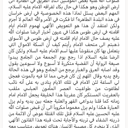
صلوات الله عليه بعض المؤمنين اثناء الطريق في الطائرة الى
ارض الوطن وهو هكذا في حال بكاء لفراقه الامام عليه السلام،
المهم البعض يسئل لماذا هذه الخصوصية في ارض خراسان
في هذه البلدة الطاهره؟ انا فكرت في الأمر والله العالم لا أجزم
ولكن اعتقد أن هذا هو التعويض الألهي لهموم الامام ايام
اقامته في ارض طوس هكذا في عيون أخبار الرضا صلوات الله
عليه يصف حال الامام ايام اقامته في ارض طوس في الأسواق
ذهبتم الى متحف الامام رأيتم كيف أن السكة الاموال التي
يتعامل بها كان منقوشاً عليها اسم الامام عليه السلام ولكن كان
الرضا عليه السلام اذا رجع يوم الجمعة من الجامع يبدوا
صيغة الرواية أن القضية متكررة لا أسبوع ولا اسبوعين يقول
وقد اصابه العرق والغبار يرجع من الجامع وهو في هذه الحالة
رفع يديه وقال اللهم إن كان فرجي مما انا فيه بالموت فعجل
لي الساعة لئن الامام في تلك الايام ينادى به على أنه نائب
لطاغوت من طواغيت العصر المأمون العباسي ملقب
بالعفريت المستكبر كان عفريتاً هذا الخليفة يجعل الامام امام
زمانه كما قلنا بدواعي القهر والغلبة جعله بين يديه ولم يزل
العبارة هكذا ولم يزل مغموماً مكروباً الى أن قبض صلوات الله
عليه الحسين عليه السلام قتل تلك القتلة عوض أن الائمة من
ذريته الشفاء في تربته والأجابة تحت قبته هذا القانون الألهي
الذي لا ينخرم كل مصيبة الانسان هناك تعويض متناسب معه