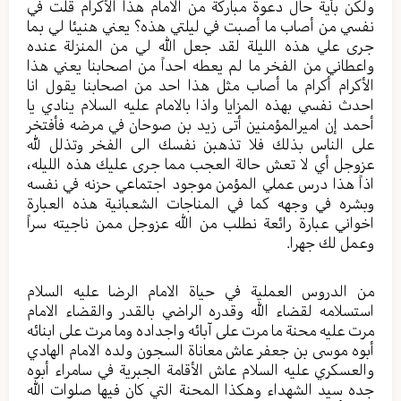
ولكن بأية حال دعوة مباركة من الامام هذا الأكرام قلت في
نفسي من أصاب ما أصبت في ليلتي هذه؟ يعني هنيئا لي بما
جرى علي هذه الليلة لقد جعل الله لي من المنزلة عنده
واعطاني من الفخر ما لم يعطه احداً من اصحابنا يعني هذا
الأكرام أكرام ما أصاب مثل هذا احد من اصحابنا يقول انا
احدث نفسي بهذه المزايا واذا بالامام عليه السلام ينادي يا
أحمد إن اميرالمؤمنين أتى زيد بن صوحان في مرضه فأفتخر
على الناس بذلك فلا تذهبن نفسك الى الفخر وتذلل لله
عزوجل أي لا تعش حالة العجب مما جرى عليك هذه الليله،
اذاً هذا درس عملي المؤمن موجود اجتماعي حزنه في نفسه
وبشره في وجهه كما في المناجات الشعبانية هذه العبارة
اخواني عبارة رائعة نطلب من الله عزوجل ممن ناجيته سراً
وعمل لك جهرا.
من الدروس العملية في حياة الامام الرضا عليه السلام
استسلامه لقضاء الله وقدره الراضي بالقدر والقضاء الامام
مرت عليه محنة ما مرت على آبائه واجداده وما مرت على ابنائه
أبوه موسى بن جعفر عاش معاناة السجون ولده الامام الهادي
والعسكري عليه السلام عاش الأقامة الجبرية في سامراء أبوه
جده سيد الشهداء وهكذا المحنة التي كان فيها صلوات الله