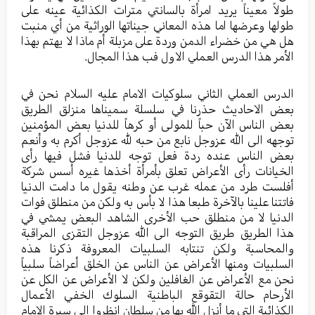
طولاً معيناً يريد امرأة بالسانتي مترات الكذائية عينه على
طولها وعرضها اما هذه المعاني جيناتها الوراثية من أي منبت
هل هي من خضراء الدمن وردة على مزبلة أم ماذا لا يهتم بهذا
الأمر هذا الدرس العملي الاول فب هذا المجال.
الدرس العملي الثاني سلوكيات الامام عليه السلام نحن في
بعض الاحاديث حذرنا في سلسلة سميناها منزلق الطريق
بعض الناس الآن حباً للمولى أو كرهاً للدنيا بعض المؤمنين
توجهه الى الله عزوجل نابع من حبه لله عزوجل أكرم به وأنعم
بعض الناس عنده ردة فعل توجه للدنيا فشل فيها رأى
الخيانات رأى الأعراض تعلق بأمرأة أخذها غيره أسس شركة
أفلست طرد من عمله غرب عن وطنه يقول ما دامت الدنيا
فاتتنا علينا بالآخرة طبعا هذا لا بأس به ولكن من منطلق فوات
الدنيا لا من منطلق حب الأخرى الشاهد البعض يمشي في
هذا الطريق طريق التوجه الى الله عزوجل التقزى المراقبة
والمحاسبة ولكن تنتابه السلبيات المعروفة ذكرنا هذه
السلبيات ومنها الأعراض عن الناس عن الخلق أعراضاً سلبياً
نحن مع الأعراض عن الغافلين ولكن لا الأعراض عن الكل عن
الأرحام حالة التقوقع الباطنية السلوك الخفي الأعمال
الكذائية التي ما أنزل الله بها من سلطان انظروا الى سيرة الامام