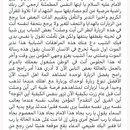
الامام عليه السلام با ايتها النفس المطمئنة ارجعي الى ربك
راضية مرضية من أتم مصاديقها سيد الشهداء اذاً تلاوة للقرآن
الكريم واخيرا التدبر والتأمل وتقييم الذات البعض منا يرجع
من الزيارات بالهدايا والتحف للغير ولا يرجع بتحفة لنفسه أنت
في هذه الزيارة انظر الى أيت وصلت؟ بعض الشباب يرى شيباً
في لحيته يقطفها ينتفها ولكن هل تأملت تقول يا نفسي بدى
فيك الشيب دع عنك هذه المراهقات الشبابية هذا نذير
الموت اول شيبة تخرج في الانسان الانسان يقول هذه رسالة
الموت وصلتني بدأ الشيب يغزو وجهي المؤمن بين وقت وآخر
له هذا الجلوس أنت في الوطن مشغول بعملك بالدوام
بالعمل بالعائلة بعض الناس الآن لا أدري هذا أمر راجح غير
راجح يفضل الزيارة لوحده لمشاهد ائمة اهل البيت الآن
الأفضل تنوع زيارة لوحدك وزبارة مع اهلك عندما تذهب
وحيداً فربداً لزيارات لمشاهدهم فرصة طيبة الى أين وصلت
أنت قبل عام زرت بكيفية الآن تزور بنفس الكيفية أين التوجه؟
أين الفرق أين التقدم؟ المؤمن يعاتب نفسه عندما يعاتب
نفسه يرى نفسه مفلساً يرى نفسه فقيرا عندئذ يرفع يديه الى
السماء يقول يا رب بجاه هذا الامام بجاه هذا المعصوم بجاه
نبيك يا رب أصلح أمري ويلي إن انا مت على هذه الحالة يا رب
انا فقير اليك طبيعي الدعاء يقع موقعه هنيئا لمن رجع من