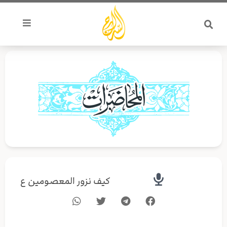
خطي
لى
لمحتوى
كيف نزور المعصومين ع