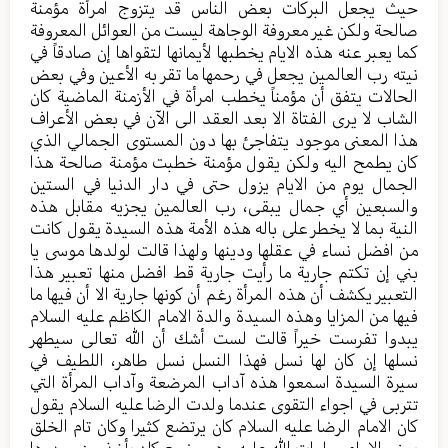
حيث يجعل البركات بعض الناس قد يتزوج امرأة مؤمنة
صالحة ولكن غير معروفة الوجاهة ليست من العوائل المعروفة
كما يعبر عنه هذه الايام يخطبها لأيمانها لتقواها إن صادقاً في
نيته رب العالمين يجعل في رحمها ما تقر به الأعين وفي بعض
الحالات يتفق أن مؤمناً يخطب امرأة في الأزمنة الماضية كان
الشاب لا يرى الفتاة الا بعد العقد الى الآن في بعض الأعراف
هذا المعنى موجود يتفاجئ بها دون المستوى الجمالي الذي
كان يطمح اليه ولكن يقول مؤمنة خطبت مؤمنة صالحة هذا
الجمال يوم من الايام يزول حتى في دار الدنيا في الستين
والسبعين أي جمال يبقى، رب العالمين يجزيه مقابل هذه
النية بما لا يخطر على باله هذه الأمة هذه السيدة يقول كانت
من افضل نساء في عقلها ودينها ولهذا قالت لولدها موسى يا
بني إن تكتم جارية ما رأيت جارية قط افضل منها تعبير هذا
التعبير يكشف أن هذه المرأة رغم أن كونها جارية الا أن فيها ما
فيها من المزايا وهذه السيدة والدة الامام الكاظم عليه السلام
يبدوا تفرست خيراً قالت لست أشك أن الله تعالى سيطهر
نسلها إن كان لها نسل فهذا النسل نسل طاهر، اللطيف في
سيرة السيدة اسمعوا هذه آداب المرضعة وآداب المرأة التي
تتربى في اجواء التقوى عندما ولدت الرضا عليه السلام يقول
كان الامام الرضا عليه السلام كان يرتضع كثيرا وكان تام الخلق
يعني الامام صلوات الله عليه وهو رضيع كان يأخذ من صدرها