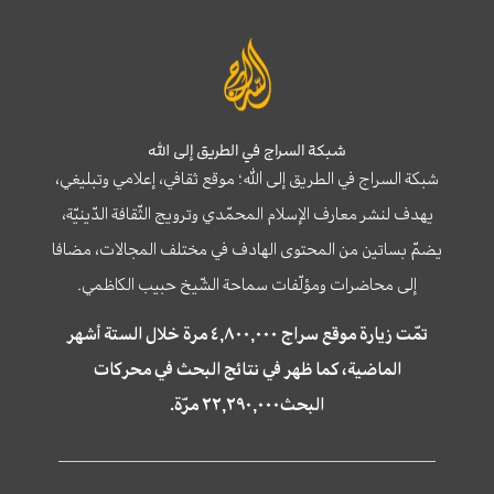
شبكة السراج في الطريق إلى الله
شبكة السراج في الطريق إلى الله؛ موقع ثقافي، إعلامي وتبليغي،
يهدف لنشر معارف الإسلام المحمّدي وترويج الثّقافة الدّينيّة،
يضمّ بساتين من المحتوى الهادف في مختلف المجالات، مضافا
إلى محاضرات ومؤلّفات سماحة الشّيخ حبيب الكاظمي.
تمّت زيارة موقع سراج ٤,٨٠٠,٠٠٠ مرة خلال الستة أشهر
الماضية، كما ظهر في نتائج البحث في محركات
البحث٢٢,٢٩٠,٠٠٠ مرّة.