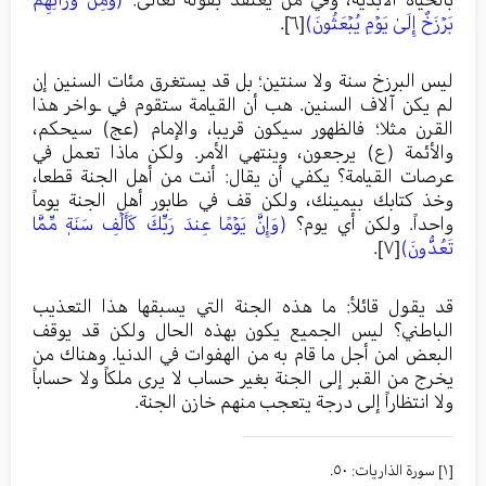
بَرۡزَخٌ إِلَىٰ يَوۡمِ يُبۡعَثُونَ)
[٦]
.
ليس البرزخ سنة ولا سنتين؛ بل قد يستغرق مئات السنين إن
لم يكن آلاف السنين. هب أن القيامة ستقوم في ـواخر هذا
القرن مثلا؛ فالظهور سيكون قريبا، والإمام (عج) سيحكم،
والأئمة (ع) يرجعون، وينتهي الأمر. ولكن ماذا تعمل في
عرصات القيامة؟ يكفي أن يقال: أنت من أهل الجنة قطعا،
وخذ كتابك بيمينك، ولكن قف في طابور أهل الجنة يوماً
واحداً. ولكن أي يوم؟
(وَإِنَّ يَوۡمًا عِندَ رَبِّكَ كَأَلۡفِ سَنَةٖ مِّمَّا
تَعُدُّونَ)
[٧]
.
قد يقول قائلأ: ما هذه الجنة التي يسبقها هذا التعذيب
الباطني؟ ليس الجميع يكون بهذه الحال ولكن قد يوقف
البعض امن أجل ما قام به من الهفوات في الدنيا. وهناك من
يخرج من القبر إلى الجنة بغير حساب لا يرى ملكاً ولا حساباً
ولا انتظاراً إلى درجة يتعجب منهم خازن الجنة.
[١]
سورة الذاريات: ٥٠.