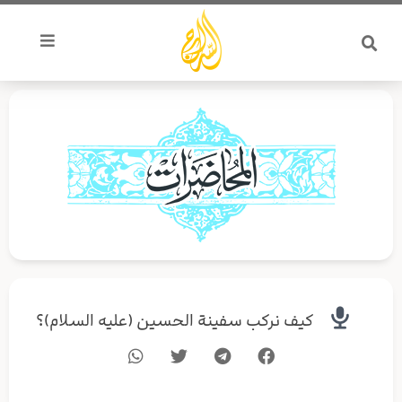
خطي
لى
لمحتوى
كيف نركب سفينة الحسين (عليه السلام)؟