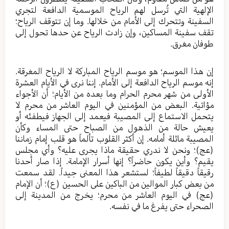
الإلهية التي تُرسل لهم الرياح الموسمية الدافعة لتجري
السفينة وتتحرك إلى الأمام من خلالها. وما إن تتوقف الرياح؛
تقف سفينة المساكين، وإن زادت الرياح عن حدها تحول إلى
طوفان مغرق.
إن هذا الموسم؛ هو موسم الرياح المباركة لا الرياح المغرقة.
إنه موسم الرياح الدافعة إلى الأمام. إننا نرى في الأيام العشرة
الأولى من شهر محرم الحرام وما بعده من الأيام؛ أن الأجواء
مؤاتية. البعض من المؤمنين في اليوم العاشر من محرم لا
يتحمل الاستماع إلى المصيبة فيعمد إلى الجهاز فيطفئه أو
يعيش حالة من الذهول من الصباح حتى المساء وكأن
المصيبة ماثلة أمامه. إن أكثر القلوب تألماً هو قلب إمام زماننا
(عج)؛ ونحن لا ندري حقيقة ماذا يجرى عليه؟ وأي مجلس
يقيم؟ وأين يكون حاضراً؟ إنها أسرار الإمامة. إذا صار أحدنا
رقيقاً دقيقاً لطيفاً؛ لستشعر هذا المعنى جيداً. لقد سمعت
من بعض كبار الموالين من الباكين على الحسين (ع)؛ أن الإمام
(عج) في اليوم العاشر من محرم؛ يخرج من المدينة إلى
الصحراء حتى يفرغ ما في نفسه.