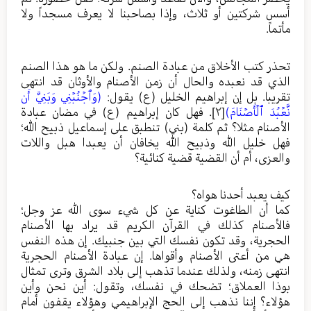
أسس شركتين أو ثلاث، وإذا بصاحبنا لا يعرف مسجداً ولا
مأتماً.
تحذر كتب الأخلاق من عبادة الصنم. ولكن ما هو هذا الصنم
الذي قد نعبده والحال أن زمن الأصنام والأوثان قد انتهى
تقريبا. بل إن إبراهيم الخليل (ع) يقول:
(وَٱجۡنُبۡنِي وَبَنِيَّ أَن
نَّعۡبُدَ ٱلۡأَصۡنَامَ)
[٢]
. فهل كان إبراهيم (ع) في مضان عبادة
الأصنام مثلا؟ ثم كلمة (بني) تنطبق على إسماعيل ذبيح الله؛
فهل خليل الله وذبيح الله يخافان أن يعبدا هبل واللات
والعزى، أم أن القضية قضية كنائية؟
كيف يعبد أحدنا هواه؟
كما أن الطاغوت كناية عن كل شيء سوى الله عز وجل؛
فالأصنام كذلك في القرآن الكريم قد يراد بها الأصنام
الحجرية، وقد تكون نفسك التي بين جنبيك. إن هذه النفس
هي من أعتى الأصنام وأقواها. إن عبادة الأصنام الحجرية
انتهى زمنه، ولذلك عندما تذهب إلى بلاد الشرق وترى تمثال
بوذا العملاق؛ تضحك في نفسك، وتقول: أين نحن وأين
هؤلاء؟ إننا نذهب إلى الحج الإبراهيمي وهؤلاء يقفون أمام