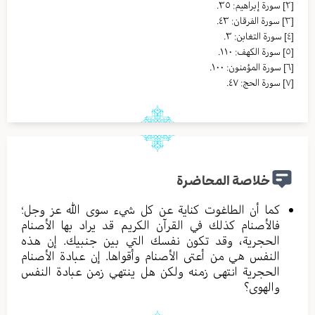
[٢]
سورة إبراهيم: ٣٥.
[٣]
سورة الفرقان: ٤٣.
[٤]
سورة التغابن: ٣.
[٥]
سورة الكهف: ١١٠.
[٦]
سورة المؤمنون: ١٠٠.
[٧]
سورة الحج: ٤٧.
خلاصة المحاضرة
كما أن الطاغوت كناية عن كل شيء سوى الله عز وجل؛
فالأصنام كذلك في القرآن الكريم قد يراد بها الأصنام
الحجرية، وقد تكون نفسك التي بين جنبيك. إن هذه
النفس هي من أعتى الأصنام وأقواها. إن عبادة الأصنام
الحجرية انتهى زمنه ولكن هل ينتهي زمن عبادة النفس
والهوى؟