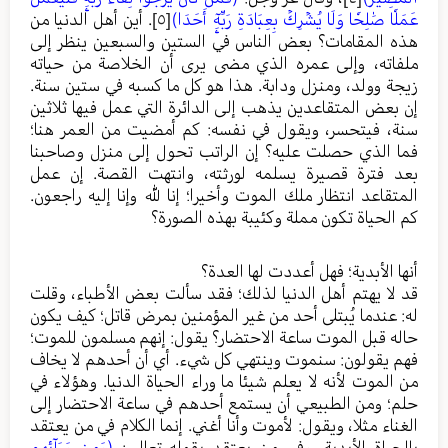
عَمَلٗا صَٰلِحٗا وَلَا يُشۡرِكۡ بِعِبَادَةِ رَبِّهِۦٓ أَحَدَا)
[٥]
. أين أهل الدنيا من
هذه المقامات؟ بعض الناس في الستين والسبعين ينظر إلى
ملفاته، وإلى عمره الذي مضى يرى أن الخلاصة من حياته
زيجة وولد، ومنزل ودابة. هذا هو كل ما كسبه في ستين سنة.
إن بعض المتقاعدين يذهب إلى الدائرة التي عمل فيها ثلاثين
سنة، فيتحسر، ويقول في نفسه: كم أمضيت من العمر هنا؛
فما الذي حصلت عليه؟ إن الراتب تحول إلى منزل وصاحبنا
بعد فترة قصيرة يسلمه لورثته، وانتهت القصة. إن عمل
المتقاعد انتظار ملك الموت وأخيرا؛ إنا لله وإنا إليه راجعون.
كم الحياة تكون مملة وكئيبة بهذه الصورة؟
أنها الأبدية؛ فهل أعددت لها العدة؟
قد لا يهتم أهل الدنيا لذلك؛ فقد سألت بعض الأطباء، وقلت
له: عندما يُبتلى أحد من غير المؤمنين بمرض قاتل؛ كيف يكون
حاله قبل الموت ساعة الاحتضار؟ يقول: إنهم مسلمون للموت؛
فهم يقولون: سنموت وينتهي كل شيء. أي أن أحدهم لا يخاف
من الموت لأنه لا يعلم شيئا ما وراء الحياة الدنيا. وهؤلاء في
حلم؛ ومن الطبيعي أن يستمع أحدهم في ساعة الاحتضار إلى
الغناء مثلا، ويقول: لأموت وأنا أغني. إنما الكلام في من يعتقد
بالحياة الأبدية، وفي من يعتقد بقوله تعالى:
(وَمِن وَرَآئِهِم