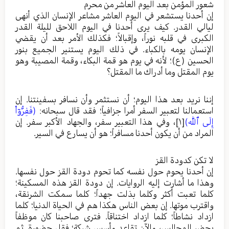
شعور المؤمن بعد اليوم العاشر من محرم
إن أحدنا يستشعر في اليوم العاشر مشاعر الإنسان الذي أنهى
ليالي القدر. كيف يرى أحدنا في اليوم اللاحق لليلة القدر
الكبرى في قلبه نوراً، وإقبالاً؛ فكذلك الأمر بعد أن يقضي
الإنسان يومه بالكباء. في ذلك اليوم يستنير الجميع بنور
الحسين (ع)؛ لأنه في يوم هو قمة البكاء، وقمة المصيبة وهو
يوم المقتل وما أدراك ما المقتل؟
إننا نريد بعد هذا اليوم؛ أن نستثمر وأن نسافر بسفينتنا. إن
استعمالنا لتعبير السفر أمرا جزافياً؛ فقد قال سبحانه:
(فَفِرُّوٓاْ
إِلَى ٱلله)
[١]
، وفي هذا التعبير سفر، والجهاد الأكبر سفر. إن
المراد من أن يكون أحدنا مسافراً؛ هو أن يسارع في السير.
لا تكن كدودة القز
إن أحدنا يحوم حول نفسه كما تحوم دودة القز حول نفسها.
وهذا ما أشارت إليه الروايات. إن دودة القز هذه المسكينة؛
كلما تعبت أكثر وكلما بذلت جهداً؛ كلما سمكت الشرنقة،
واقترب موتها. إن بعض الناس هكذا هم في الحياة الدنيا؛ كلما
ازداد نشاطاً؛ كلما ازداد اختناقاً. فترى صاحبنا كان موظفاً
يحضر المجالس، والآن تقاعد وأسس شركة؛ فقل حضورة. ثم