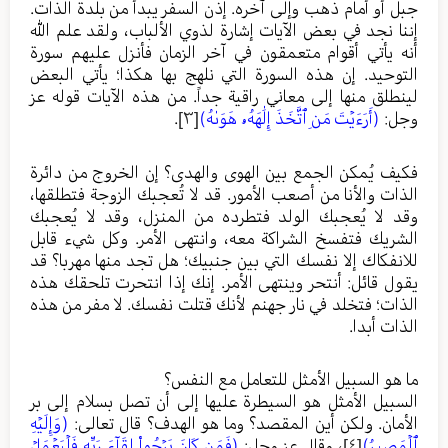
جبل أو أمام ذهب وإلى آخره. إذن السفر يبدأ من بلدة الذات.
إننا نجد في بعض الآيات إشارة لذوي الألباب، ولقد علم الله
أنه يأتي أقوام متعمقون في آخر الزمان فأنزل عليهم سورة
التوحيد. إن هذه السورة التي نلهج بها هكذا؛ يأتي البعض
لينطلق منها إلى معاني راقية جداً. من هذه الآيات قوله عز
وجل:
(أَرَءَيۡتَ مَنِ ٱتَّخَذَ إِلَٰهَهُۥ هَوَىٰهُ)
[٣]
.
فكيف يُمكن الجمع بين الهوى والهدى؟ إن الخروج من دائرة
الذات والأنا من أصعب الأمور. قد لا تُعجبك الزوجة فتطلقها،
وقد لا يُعجبك الولد فتطرده من المنزل، وقد لا يُعجبك
الشريك فتفسخ الشراكة معه، وانتهى الأمر. وكل شيء قابل
للانفكاك إلا نفسك التي بين جنبيك؛ هل تجد منها مهربا؟ قد
يقول قائل: أنتحر وينتهى الأمر. إنك إذا انتحرت تلحقك هذه
الذات؛ فتخلد في نار جهنم لأنك قتلت نفسك. لا مفر من هذه
الذات أبدا.
ما هو السبيل الأمثل للتعامل مع النفس؟
السبيل الأمثل هو السيطرة عليها إلى أن تصل بسلام إلى بر
الأمان. ولكن أين المقصد؟ وما هو الهدف؟ قال تعالى:
(وَإِلَيۡهِ
ٱلۡمَصِيرُ)
[٤]
، وقال عز وجل:
(فَمَن كَانَ يَرۡجُواْ لِقَآءَ رَبِّهِۦ فَلۡيَعۡمَلۡ