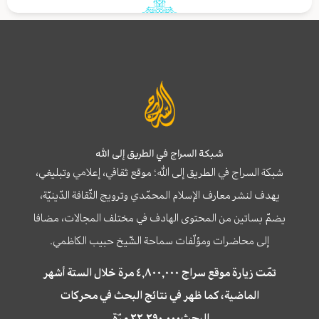
شبكة السراج في الطريق إلى الله
شبكة السراج في الطريق إلى الله؛ موقع ثقافي، إعلامي وتبليغي،
يهدف لنشر معارف الإسلام المحمّدي وترويج الثّقافة الدّينيّة،
يضمّ بساتين من المحتوى الهادف في مختلف المجالات، مضافا
إلى محاضرات ومؤلّفات سماحة الشّيخ حبيب الكاظمي.
تمّت زيارة موقع سراج ٤,٨٠٠,٠٠٠ مرة خلال الستة أشهر
الماضية، كما ظهر في نتائج البحث في محركات
البحث٢٢,٢٩٠,٠٠٠ مرّة.