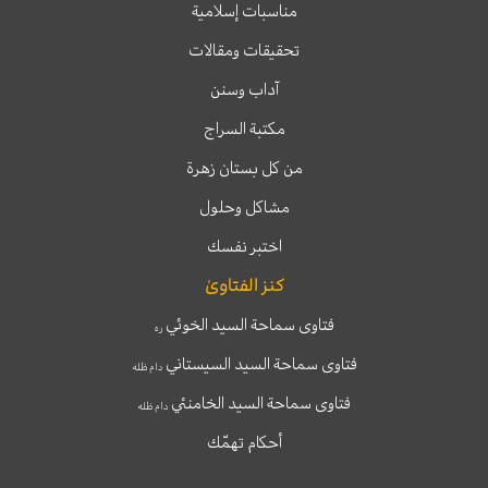
مناسبات إسلامية
تحقيقات ومقالات
آداب وسنن
مكتبة السراج
من كل بستان زهرة
مشاكل وحلول
اختبر نفسك
كنز الفتاوىٰ
فتاوى سماحة السيد الخوئي
ره
فتاوى سماحة السيد السيستاني
دام ظله
فتاوى سماحة السيد الخامنئي
دام ظله
أحكام تهمّك
T
T
I
F
e
w
n
a