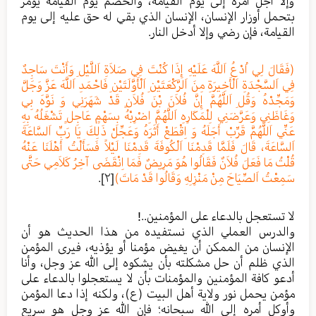
وإلا أجل أمره إلى يوم القيامة، والخصم يوم القيامة يؤمر
بتحمل أوزار الإنسان، الإنسان الذي بقي له حق عليه إلى يوم
القيامة، فإن رضي وإلا أدخل النار.
(فَقَالَ لِي اُدْعُ اَللَّهَ عَلَيْهِ إِذَا كُنْتَ فِي صَلاَةِ اَللَّيْلِ وَأَنْتَ سَاجِدٌ
فِي اَلسَّجْدَةِ اَلْأَخِيرَةِ مِنَ اَلرَّكْعَتَيْنِ اَلْأَوَّلَتَيْنِ فَاحْمَدِ اَللَّهَ عَزَّ وَجَلَّ
وَمَجِّدْهُ وَقُلِ اَللَّهُمَّ إِنَّ فُلاَنَ بْنَ فُلاَنٍ قَدْ شَهَرَنِي وَ نَوَّهَ بِي
وَغَاظَنِي وَعَرَّضَنِي لِلْمَكَارِهِ اَللَّهُمَّ اِضْرِبْهُ بِسَهْمٍ عَاجِلٍ تَشْغَلُهُ بِهِ
عَنِّي اَللَّهُمَّ قَرِّبْ أَجَلَهُ وَ اِقْطَعْ أَثَرَهُ وَعَجِّلْ ذَلِكَ يَا رَبِّ اَلسَّاعَةَ
اَلسَّاعَةَ، قَالَ فَلَمَّا قَدِمْنَا اَلْكُوفَةَ قَدِمْنَا لَيْلاً فَسَأَلْتُ أَهْلَنَا عَنْهُ
قُلْتُ مَا فَعَلَ فُلاَنٌ فَقَالُوا هُوَ مَرِيضٌ فَمَا اِنْقَضَى آخِرُ كَلاَمِي حَتَّى
سَمِعْتُ اَلصِّيَاحَ مِنْ مَنْزِلِهِ وَقَالُوا قَدْ مَاتَ)
[۲]
.
لا تستعجل بالدعاء على المؤمنين..!
والدرس العملي الذي نستفيده من هذا الحديث هو أن
الإنسان من الممكن أن يغيض مؤمنا أو يؤذيه، فيرى المؤمن
الذي ظلم أن حل مشكلته بأن يشكوه إلى الله عز وجل، وأنا
أدعو كافة المؤمنين والمؤمنات بأن لا يستعجلوا بالدعاء على
مؤمن يحمل نور ولاية أهل البيت (ع)، ولكنه إذا دعا المؤمن
وأوكل أمره إلى الله سبحانه؛ فإن الله عز وجل هو سريع