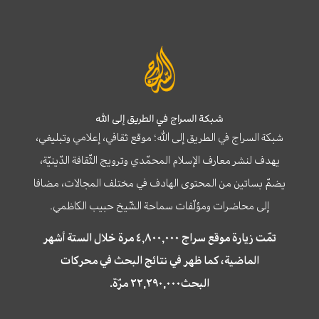
شبكة السراج في الطريق إلى الله
شبكة السراج في الطريق إلى الله؛ موقع ثقافي، إعلامي وتبليغي،
يهدف لنشر معارف الإسلام المحمّدي وترويج الثّقافة الدّينيّة،
يضمّ بساتين من المحتوى الهادف في مختلف المجالات، مضافا
إلى محاضرات ومؤلّفات سماحة الشّيخ حبيب الكاظمي.
تمّت زيارة موقع سراج ٤,٨٠٠,٠٠٠ مرة خلال الستة أشهر
الماضية، كما ظهر في نتائج البحث في محركات
البحث٢٢,٢٩٠,٠٠٠ مرّة.