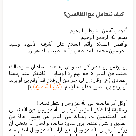
كيف نتعامل مع الظالمين؟
أعوذ بالله من الشيطان الرجيم
بسم الله الرحمن الرحيم
وأفضل الصلاة وأتم السلام على أشرف الأنبياء وسيد
المرسلين محمد المصطفى وآله الطيبين الطاهرين.
إن يونس بن عمار كان قد وشي به عند السلطان – وهنالك
صنف من الناس لا هم لهم إلا الوشاية – فاشتكى عند إمامنا
الصادق (ع) وقال: إن لي جاراً من آل فلان قد أوقع بي أو يريد
أن يوقع بي الضرر، فقال له الإمام:
(اُدْعُ اَللَّهَ عَلَيْهِ)
[۱]
.
أوكل أمر ظالمك إلى الله عز وجل وانتظر فعله..!
وحقيقة إذا شكى المؤمن أمره إلى الله عز وجل؛ فإن الله تعالى
خير المنتقمين له، وهناك من الناس من يعيش حالة من
الضيق والتبرم عندما يرى عدوه سالما، والحال أنه ينبغي أن
يوكل أمره إلى الله عز وجل، فإن أراد الله عز وجل انتقم منه