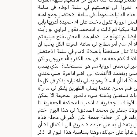
اء انظروا الى توصيتهم في ساعة الوفاء في ساعة
 هذه الدنيا مسموماً، في ساعة الاحتضار جمع اهله
لمتن الرواية تقول دخلت على ام حميدة أعزيها بأبي
عة مبكية ثم قالت يا ابامحمد تقول للراوي لو رأيت
يضا لم تتوقع من الامام هذا المعنى، فتح عينيه ثم
ناه أم امام أمر مطاع في ساعة الموت الكل يحب أن
 لا تنال مستخفاً بالصلاة الامام في ساعة الاحتضار
 صلاة لا كلام معه هذا في حد الكفر بالله عزوجل ولكن
تحير في معنى الرواية مم هو المستخف؟ الذي يصلي
لي ويتعمد الألتفات الى الغير انا مرة اصلي عندي
اً اما أن انساناً وهو يصلي باختياره يفكر في كل ما
ى فلم محرم عندما يصلي الظهرين يفكر في ما رآه
 واياك نستعين وذهنه مليء بالصور المحرمة الا يمكن
للأوقاف الجعفرية انا اذهب للمحكمة الجعفرية انا
لانا جعفر بن محمد الصادق؟ في هذا اليوم اختم
رناها في كل خطبة جمعة لكان الأمر في محله هذه
ل يتفضل به على عباده لا طريق الى الكمال الا أن
غالباً على حياتك، وهنا بمناسبة هذا اليوم انا اذكر