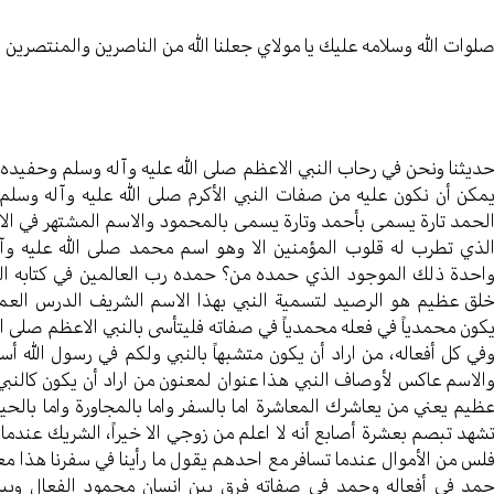
لوات الله وسلامه عليك يا مولاي جعلنا الله من الناصرين والمنتصرين 
ديثنا ونحن في رحاب النبي الاعظم صلى الله عليه وآله وسلم وحفيده 
مكن أن نكون عليه من صفات النبي الأكرم صلى الله عليه وآله وسلم
لحمد تارة يسمى بأحمد وتارة يسمى بالمحمود والاسم المشتهر في ال
لذي تطرب له قلوب المؤمنين الا وهو اسم محمد صلى الله عليه وآل
احدة ذلك الموجود الذي حمده من؟ حمده رب العالمين في كتابه ال
لق عظيم هو الرصيد لتسمية النبي بهذا الاسم الشريف الدرس العملي
كون محمدياً في فعله محمدياً في صفاته فليتأسى بالنبي الاعظم صلى ال
في كل أفعاله، من اراد أن يكون متشبهاً بالنبي ولكم في رسول الله أس
الاسم عاكس لأوصاف النبي هذا عنوان لمعنون من اراد أن يكون كالنبي
ظيم يعني من يعاشرك المعاشرة اما بالسفر واما بالمجاورة واما بالحيا
شهد تبصم بعشرة أصابع أنه لا اعلم من زوجي الا خيراً، الشريك عندما 
لس من الأموال عندما تسافر مع احدهم يقول ما رأينا في سفرنا هذا معه 
مد في أفعاله وحمد في صفاته فرق بين انسان محمود الفعال وبين