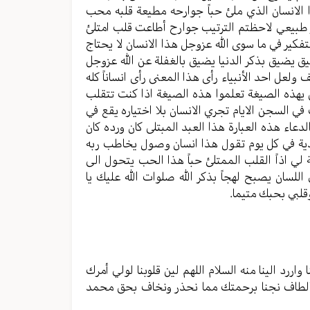
الانسان الذي ملئ حباً جوارحه مطيعة قلبه محب
 أمر طبيعي لاحظتم الترتيب جوارح أطاعت قلب امتلئ
لتفكير في ما سوى الله عزوجل هذا الانسان لا يحتاج
يق يضيق بذكر الدنيا يضيق بالغفلة عن الله عزوجل
 ولعل احد الأنبياء رأى هذا المعنى رأى انساناً كله
جل يهذه الصيغة تعلموا هذه الصيغة اذا كنت تتقلب
 السجن الايام تجري الانسان بلا اختياره يقع في
عاء هذه العبارة هذا العبد المبتلى كان ورده كان
بهدية في كل يوم تقول هذا انسان وصول يخاطب ربه
ة لي اذاً القلب الممتلئ حباً هذا الحب يتحول الى
اللسان يصبح لهجاً بذكر الله صلوات الله عليك يا
قلبي بحبك متيما.
 واررد الينا منه السلام اللهم لين قلوبنا لولي أمرك
الألطاف نجنا برحمتك مما نحذر ونخاف بحق محمد