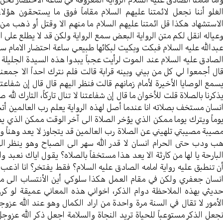
لغلو أننا نجعل لائمتنا عليهم السلام مقاماً فوق ما يستحقون هؤل
لاستشهاد هكذا قل ائمتنا عليهم السلام ما منهم الا وقتل أو ذهب من
عياله انقل لكم متن الرواية البعض سمع الرواية ولكن قد لا يطلع على ا
بدالله عليه السلام فبكت وبكيت لبكائها طبيعي ساعة احتضار الامام سا
لصادق عليه السلام عند الموت لرأيت عجباً يبدوا هذه السيدة الجليلة ا
ال أجمعوا لي كل من بيني وبينه قرابة قالت فلم نترك احداً الا جمع
سمع الوصايا الأخيرة لأمام زمانهم قالت فنظر اليهم قال قال إن شفاعتنا
ذكرنا بالصلاة قلت للأخوان ما قال إن شفاعتنا لا تنال تاركاً، التارك لله
نسان مستخف بصلاته انا عندما أصل لهذه الرواية يعلم رب العالمين أ
وماً ويترك يوما ممكن الذي يؤخر الصلاة الى آخر الوقت ممكن الذي يص
صيبة مصيبتي تلهيني عن الصلاة رب العالمين قد يتجاوز لا يعد وهناً وهتك
ب ودب حتى الحرام انسان لا قدر الله سهر الى الصباح وهو ينظر ال
لبارحة يا لها من كارثة الا يعد هذا مستخفاً بالصلاه؟ يقول اياك نعبد
ن تنطبق عليه رواية امامه الصادق عليه السلام؟ فقط يفتخر؟ انا اذعب 
نسان جعفري ولكن في مقام العمل هكذا سلوكي أين الأنتساب الى مو
ديثي بهذه الملاحظة دوام الذكر، اخواني هذه المعاني عميقة لو كر
لأمور لا تقال في السنة مرة واحدة من اراد الكمال وهو عند الله عزوج
جعل الذكر مستوعباً للحياة تريد النجاة والسلامة اجعل ذكر الله عزوجل 