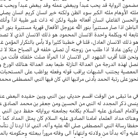
ضمون الرواية قد يحب عبداً ويبغض عمله وقد يبغض عبداً ويحب عم
لئه الأوهام ملئه الكبر سوء الظن ولكنه خير انسان كريم انسان يصلي
الحسن الفاعلي انسان أفعاله طيبة ولكن له ذات غير طيبة اذاً وأنك
لباطن اذا صار مستنيراً بنور الله عزوجل الأفعال قهرية مستنيرة بنور ا
ابعة له وبكلمة واحدة الانسان المحمود هو ذلك الانسان الذي لا تص
و ذلك الانسان العادل، قلنا في خطبنا كثيرا ولا بأس بالتكرار المؤمن
ن يكون عادلا اذا طلب من زوجته أن تصلي خلفه في الصباح مثلا لا ت
نحن قلنا أقرب الشهود الى الانسان اذا المرأة صلت خلفك فأنت من 
صل لهذه الدرجة من العدالة النازلة طبعا بعد العدالة هنالك الورع 
لمعصية يجتنب الشبهات يراقب قوله وفعله يواظب على المستحبات
حوز على رتبة الحمد بأدنى مراتبها التي كان فيها النبي المصطفى محمد
ي ما تبقى من الوقت اقسم حديثي بين النبي وبين حفيده البعض عندما
نسى ذكر المجدد له النبي من الحسين ومن جعفر بن محمد الصادق علي
الامام الصادق عليه السلام بكلامه بجامعته برواياته حفظ دين النبي
هناك مداد العلماء امامنا الصادق عليه السلام كان يمثل المداد كما ك
فظا رسالة النبي المصطفى صلى الله عليه وآله، النبي اذا اردنا أن نتأ
ليه وآله بدأنا من ولادته وانتهاءاً الى وفاته مروراً ببعثته وحكومته 