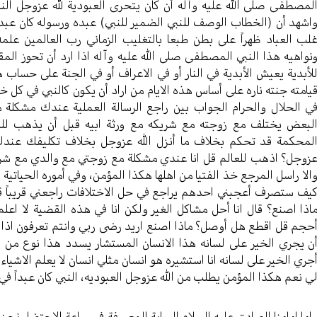
لمصطفى صلى الله عليه وآله أن كان يتحرى العبودية لله عزوجل النب
اشهد أن (الخطاب الوصف للنبي الضمير للنبي) عبده ورسوله كان عبداً 
لب العباد ظهراً على بطن طبعا بالتغليب الزماني رب العالمين علمه
نواهيه هذا النبي المصطفى صلى الله عليه وآله اذا ارد أن تحوز الم
لأبدية يعيش الأبدية في النار أو في الاعراف أو في الجنة على حسا
يامته جنته ناره على أساس هذه الايام من اراد أن يكون كالنبي في كل خ
ي الحلال والحرام الجواب بين راجع الرسالة العملية عندك مشكلة 
لبعض يختلف مع زوجته مع شريكه مع ورثة ابيه قبل أن يذهب للم
لمحكمة قد تحكم بخلاف ما أنزل الله عزوجل بخلاف تكليفك عندك 
زوجل؟ اذهب للعالم قل انا عندي مشكلة مع زوجتي مع والدي مع شر
الا راسل المرجع خذ الفتيا من اهلها هكذا المؤمن، وفي أموره الحياتية 
يف ستصرف أعجبني احدهم يراجع في حل الاختلافات راجعني قريباً قا
اذا اصنع؟ قال انا أحل مشاكل الغير ولكن انا في هذه القضية لا ا
حجم قل اقطع هل أوصل؟ ماذا اصنع اريد رضى ربي وانتم تعرفون اذا أ
ن يجري الخير على لسانه هذا الانسان المستشار يسدد هذا نوع من ا
جري الخير على لسانه انا استشيره هو انسان مثلي انسان لا يعلم الاشياء
ي نعم هكذا المؤمن يطلب من الله عزوجل العبوديه، النبي كان عبداً في
اما امامنا الصادق عليه السلام الرواية المعروفة في ساعة الاحتضار ن