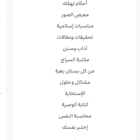
ا
أحكام تهمّك
و
معرض الصور
غ
و
مناسبات إسلامية
ل
تحقيقات ومقالات
ق
ف
آداب وسنن
ا
مكتبة السراج
ا
ع
من كل بستان زهرة
و
مشاكل وحلول
ك
م
الإستخارة
أ
كتابة الوصية
أ
أ
محاسبة النفس
ل
إختبر نفسك
و