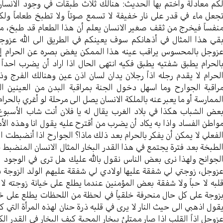
كم معادلة واختم بها الحديث: هنالك ثلاث طبقات في وجود الانسان يش
جعل ماء في قدر على نار خفيفة لا تسمع صوتاً ولا تطبخ طعاماً ولك
نفساً فيخرج من ثقف صغير الانسان يعلم أن هذا الطعام قد طبخ، ماذا
قي هذا المثال في أذهانكم سوف يعينكم في الطريق الى الله عزوجل،
زوجل بالمحسوس يراقب عينه هذا الممكن يغض بصره عن الحرام إن 
الحرام يطبق شفتيه يطبق فكيه انتهى الحال اذا اراد أن يضرب احدا
لحرام لا يقدم رجله اذاً رجلان يدان لسان اذن عين وهنالك الفرج وذنو
راقبة الجوارح وما اسهل دخول الجنة بمراقبة البدن من العينين ال
لممارسة أو ما يعبر عنه بالملكة الانسان يصل الى مرحلة لو أغري بالحر
عض الشباب هكذا في بلاد الغرب يقال له يا فلان أنت شاب الأسبوع 
واطن الفساد واذا به يكاد أن يضرب من أقترح عليه يقول انا وهذه ا
لفعلي لا يمكن أن يفكر بالحرام بعد ذلك ماذا؟ الجوارح اذا أنضبطت ا
لطبخة بعد فترة يجتمع في هذا القدر البخار المثال الانسان المنضبط 
لجوانح ولهذا نرى بعض الناس نقول بالله عليك هل ترى في الوجود اح
زوجل، زوجتي لي شفقة عليها اولادي لي شفقة عليهم الولد الزوجة ب
لبه لا حباً ولا شفقة بعض المؤمنين عندما يطلع على خيانة زوجته لا
زوجة على كل حال منحرفة خلقياً في لحظة من اللحظات يطلع على خيا
قول اذهبي الى حيث النار لا يرى في قلبه ذرة حنان لهذه المرأة التي 
زوجل اذاً القلب اذا صار ممتلئ ببخار المحبة كيف البخار في القدر ال