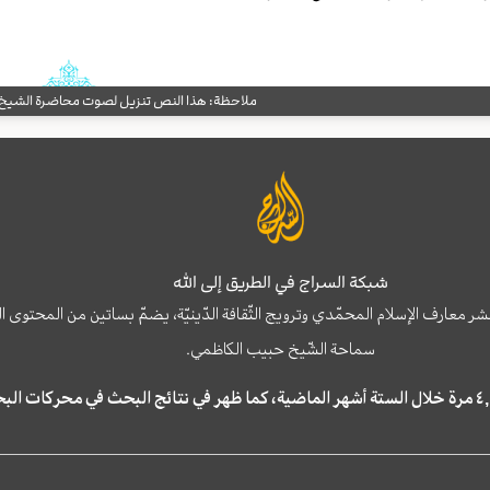
ملاحظة: هذا النص تنزيل لصوت محاضرة الشيخ حب
شبكة السراج في الطريق إلى الله
نشر معارف الإسلام المحمّدي وترويج الثّقافة الدّينيّة، يضمّ بساتين من المحت
سماحة الشّيخ حبيب الكاظمي.