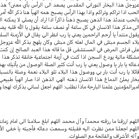
زوجل هذا البخار النوراني المقدس يصعد الى الرأس بأي معنى؟ هذا 
لحب اذا تراكم وتراكم واذا بهذا الرأس يصبح همه الهياً هنا ذكر الله
الحب عندئذ هذا الذهن يصبح ذهناً ذاكراً اذا اراد أن يصلي لا يمكنه ا
لى مذكر هذا الانسان في كل ساعة أو نصف ساعة يقول يا الله قلبه يض
قول متنداً يا أرحم الراحمين يعني يا رب انظر الي يقال في الأزمنة السلف
لاء الجسم مبتلى في المال لعله كان مبتلى وكان يلهج بذكر الله عزو
لى فراش المرض في المستشفى قل ما قاله هذا العبد الصالح إن كنت في
شكلة مالية يودع السجن اذا كنت في أزمة اجتماعية خانقة تذكر هذا الد
عائه يا بار يا وصول يعني يا رب أنت كثير الصلة الوصول من يأتيك 
ائلا يا رب أنت بار بي ووصول هذا البلاء تلو البلاء نعمة وصلة بالنسب
خار يملئ الدماغ هذا الانسان ذهنه الهي الذهن اذا صار الهياً طبيعي 
ميرالمؤمنين علمنا البارحة ماذا نطلب: اللهم اجعل لساني بذكرك لهجا و
للهم ارزقنا ما رزقته محمداً وآل محمد اللهم ابلغ سلامنا الى امام زماننا
للهم اجعلنا ممن نظرت اليه فقبلته وسمعت دعائه فأجبته يا خفي 
آله الأشراف والفاتحة مع الصلوات.