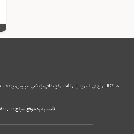
شبكة السراج في الطريق إلى الله؛ موقع ثقافي، إعلامي وتبليغي، يهدف ل
تمّت زيارة موقع سراج ٤,٨٠٠,٠٠٠ مرة خلال الستة أشهر الماضية، كما ظهر في نتائج البحث في محركات البحث٢٢,٢٩٠,٠٠٠ مرّة.