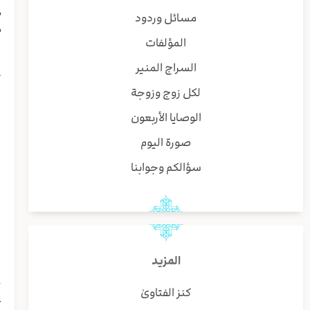
م
مسائل وردود
م
المؤلفات
و
ا
السراج المنير
ت
لكل زوج وزوجة
ه
أ
الوصايا الأربعون
و
صورة اليوم
ن
ا
سؤالكم وجوابنا
ن
ف
ي
و
المزيد
و
ح
كنز الفتاوىٰ
ع