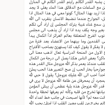
به القدر الكاتم رأيتم القدر الكاتم في المنازل
ن مع الساعات مع الدقائق هذا الماء يغلي لا يجد
 اريد بهذا المثال؟ كونوا معي في هذا المثال اذا
 الجوارح عندما تنضبط الانسان يتقرب الى الله
سمع غناء غيبة يترك المجلس إن اراد أني تكلم
ً بغير وجه يكف يده اذا اراد أن يذهب الى مجلس
ب الفرج المتعلقة بعالم الغرائز اذاً الكمال يبدأ
ى القدمين وما بينهما من الاعضاء بعد فترة من
ام لا يفكر لا يقول كيف كذا يستهزئ بصاحب الأقتراح
الاول من المنحة الدراسية تعال اذهب معنا الى
لأماكن؟ بعض الناس هكذا يصل الى درجة من الكمال
لقلب عندئذ يعمر بذكر الله عزوجل مثال القدر هذه
جوارحياً بخار الحب إن صح التعبير هذا الحب يملئ
داً احب الى الله عليك عزوجل؟ يقول لا حبي لله
مجرد أن يمحرفان عن طاعة الله عزوجل لا يرى في
 قدر الله عزوجل هذه بلية عظمى أن يبتلى المؤمن
نتها تخرج من قلبه وكأنه لم يعرفها لحظة واحدة
كانت معه لم؟ لأنها اصبحت في جانب خط اعداء الله
كاتم يخرج من ثقب معين القلب اذا امتلئ بحب الله