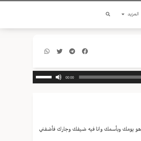
المزيد
استخدم
00:00
مفاتيح
الأسهم
أعلى/
أسفل
لزيادة
أو
خفض
 وهو يومك وبأسمك وانا فيه ضيفك وجارك فأضفني
مستوى