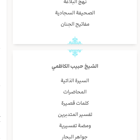
نهج البلاغة
الصحيفة السجادية
ص
مفاتيح الجنان
ح
ي
ا
الشيخ حبيب الكاظمي
ا
و
السيرة الذاتية
خ
المحاضرات
ي
و
كلمات قصيرة
و
تفسير المتدبرين
ع
ت
ومضة تفسيرية
ف
جواهر البحار
ح