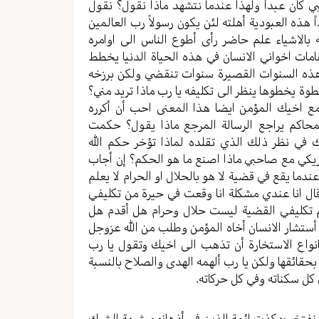
ي كان عبداً ولهذا عندما نتشهد ماذا نقول؟ نقول
هذه العبودية أهلته لئن يكون رسولاً رب العالمين
 بالاشياء علم حاضر رأى أطوع الناس الى اوامره
قامات اخواني الانسان في هذه الحياة الدنيا يخطط
ب هذه السنوات القصيرة سنوات تنقضي ولكن برزخه
طوة يخطوها ينظر الى تكليفه يا رب ماذا تريد مني؟
مع اخيك المؤمن ايضا هذا المعنى احب أن أكرره
حاكم يراجع الرسالة المرجع ماذا يقول؟ حكمت
في نظر ذلك الذي تقلده لماذا تؤخر حكم الله
يكي مع صاحبي ماذا اصنع ما هو الحكم؟ إن أجاب
عندما يقع في قضية لا هو بالحلال او الحرام لا يعلم
ل انا عندي مشكلة انا وقعت في حيرة من تكليفي
علم تكليفي القضية ليست حلال وحرام هل أقدم هل
ستشار الانسان أخاه المؤمن وطلب من الله عزوجل
نواع الاستخارة أن تذهب الى اخيك وتقول يا رب
 بحقائقها ولكن يا رب ألهمه الهدى والصلاح بالنسبة
 كل سكناته وفي كل حركاته.
حن نفتخر بهكذت ائمة الذين في أذهانهم شبهة الشرك