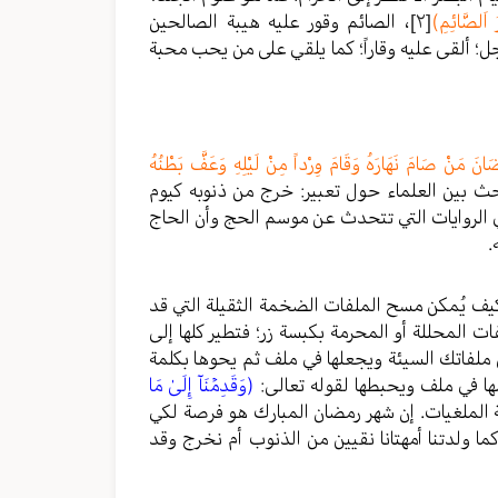
 اَلصَّائِمِ)
[٢]
، الصائم وقور عليه هيبة الصالحين
وجل؛ ألقى عليه وقاراً؛ كما يلقي على من يحب محبة
انَ مَنْ صَامَ نَهَارَهُ وَقَامَ وِرْداً مِنْ لَيْلِهِ وَعَفَّ بَطْنُهُ
ث بين العلماء حول تعبير: خرج من ذنوبه كيوم
 الروايات التي تتحدث عن موسم الحج وأن الحاج
.
ام كيف يُمكن مسح الملفات الضخمة الثقيلة التي قد
ت المحللة أو المحرمة بكبسة زر؛ فتطير كلها إلى
ل ملفاتك السيئة ويجعلها في ملف ثم يحوها بكلمة
 في ملف ويحبطها لقوله تعالى:
(وَقَدِمۡنَآ إِلَىٰ مَا
ة الملغيات. إن شهر رمضان المبارك هو فرصة لكي
ا ولدتنا أمهتانا نقيين من الذنوب أم نخرج وقد