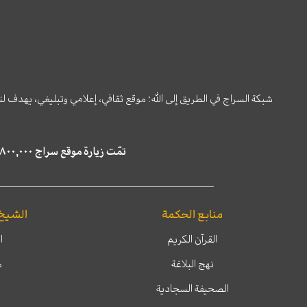
شبكة السراج في الطريق إلى الله؛ موقع ثقافي، إعلامي وتبليغي، يهدف ل
تمّت زيارة موقع سراج ٤,٨٠٠,٠٠٠ مرة خلال الستة أشهر الماضية، كما ظهر في نتائج البحث في محركات البحث٢٢,٢٩٠,٠٠٠ مرّة.
منابع الحكمة
الشيخ
القرآن الكريم
ا
نهج البلاغة
م
الصحيفة السجادية