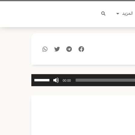
المزيد
استخدم
00:00
مفاتيح
الأسهم
أعلى/
أسفل
لزيادة
أو
خفض