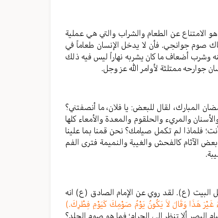
هو الامتناع عن الطعام والشراب والتي هي عملية
 هناك صوم جوانجي. فأن لا يدخل الإنسان طعاماً في
نه وشرب أضعاف ما كان يشربه نهاراً ليس فيه ذلك
ن جوارحه ممتلثة لأوامر الله عز وجل.
ضان المبارك، لقال للبعض: يا فلان، ما أنصفتني؟
لأسنان والمريء والحلقوم والمعدة والأمعاء كلها
أنت؛ فلماذا لم تكمل صيامك؟ نحن قمنا بما علينا
 بعض الآثام كالفحش والغيبة والنميمة فترى الفم
بة.
هل البيت (ع). لقد روي عن الإمام الصادق (ع) انه
َيْرَ هَذَا وَقَالَ لاَ يَكُونُ يَوْمُ صَوْمِكَ كَيَوْمِ فِطْرِكَ.)
م البصر ألا تنظر إلى الحرام؛ فما هو صوم الجلد؟