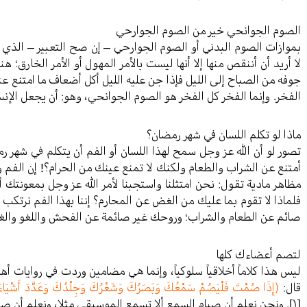
الصوم الجوانحي خير من الصوم الجوارحي
بموازات الصوم البدني أو الصوم الجوارحي – إن صح التعبير – الذي 
لا أريد أن أننقص منها إلا أنها ليست بالأمر المهول أو الأمر الخارق؛
جوفه من الصباح إلى الليل فإذا جن عليه الليل أكل أضعاف ما امتنع ع
الفخر. وإنما الفخر كل الفخر هو الصوم الجوانحي، وهو: أن يجعل الإنسا
ماذا لو تكلم اللسان في شهر رمضان؟
تصور لو أن الله عز وجل سمح لهذا اللسان أو الفم أن يتكلم في شهر رم
أمتنع عن الشراب والطعام ولكنك لا تمنع عينك من الحرام؟! إن الفم وا
مظاهر مادية تقول: نحن امتثلنا واستجبنا لأمر الله عز وجل بمعونتك 
فلماذا لا تقوم بما عليك من الغض عن المحارم؟ إننا بهذا الفم نرتكب
صائم عن الطعام والشراب؛ وروحك غير صائمة عن الفحش واللغو والغي
لتصم أعضاءك كلها
ليس هذا كلاماً أخلاقياً سلوكياً، وإنما هي مضامين وردت في روايات أ
قال:
(إِذَا صُمْتَ فَلْيَصُمْ سَمْعُكَ وَبَصَرُكَ وَشَعْرُكَ وَجِلْدُكَ وَعَدَّدَ أَشْيَاءَ غ
[١]
. ونحن نعلم أن صيام السمع ألا تسمع الموسيقى مثلا، ونعلم أن صيا