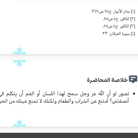
[١]
بحار الأنوار ج٩٤ ص٣٥١.
[٢]
الکافي ج٤ ص٨٧.
[٣]
الکافي ج٤ ص٨٧.
[٤]
سورة الفرقان: ٢٣.
خلاصة المحاضرة
تصور لو أن الله عز وجل سمح لهذا اللسان أو الفم أن يتكلم في
أنصفتني؟ أمتنع عن الشراب والطعام ولكنك لا تمنع عينك من الحرا