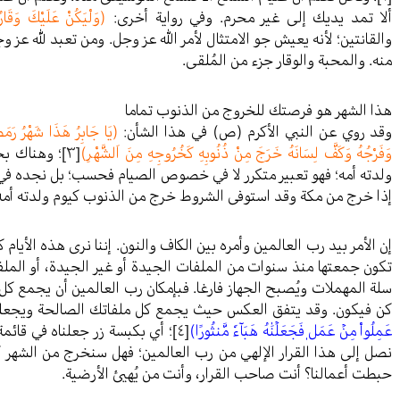
ألا تمد يديك إلى غير محرم. وفي رواية أخرى:
(وَلْيَكُنْ عَلَيْكَ وَقَارُ
والقانتين؛ لأنه يعيش جو الامتثال لأمر الله عز وجل. ومن تعبد لله عز 
منه. والمحبة والوقار جزء من المُلقى.
هذا الشهر هو فرصتك للخروج من الذنوب تماما
وقد روي عن النبي الأكرم (ص) في هذا الشأن:
(يَا جَابِرُ هَذَا شَهْرُ رَمَضَ
وَفَرْجُهُ وَكَفَّ لِسَانَهُ خَرَجَ مِنْ ذُنُوبِهِ كَخُرُوجِهِ مِنَ اَلشَّهْرِ)
[٣]
؛ وهناك بح
ولدته أمه؛ فهو تعبير متكرر لا في خصوص الصيام فحسب؛ بل نجده في
إذا خرج من مكة وقد استوفى الشروط خرج من الذنوب كيوم ولدته أمه
إن الأمر بيد رب العالمين وأمره بين الكاف والنون. إننا نرى هذه الأي
تكون جمعتها منذ سنوات من الملفات الجيدة أو غير الجيدة، أو الملفا
سلة المهملات ويُصبح الجهاز فارغا. فبإمكان رب العالمين أن يجمع ك
كن فيكون. وقد يتفق العكس حيث يجمع كل ملفاتك الصالحة ويجعلها
عَمِلُواْ مِنۡ عَمَلٖ فَجَعَلۡنَٰهُ هَبَآءٗ مَّنثُورًا)
[٤]
؛ أي بكبسة زر جعلناه في قائم
نصل إلى هذا القرار الإلهي من رب العالمين؛ فهل سنخرج من الشهر كم
حبطت أعمالنا؟ أنت صاحب القرار، وأنت من يُهيئ الأرضية.