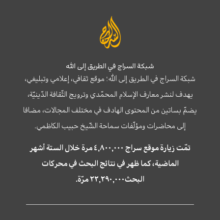
شبكة السراج في الطريق إلى الله
شبكة السراج في الطريق إلى الله؛ موقع ثقافي، إعلامي وتبليغي،
يهدف لنشر معارف الإسلام المحمّدي وترويج الثّقافة الدّينيّة،
يضمّ بساتين من المحتوى الهادف في مختلف المجالات، مضافا
إلى محاضرات ومؤلّفات سماحة الشّيخ حبيب الكاظمي.
تمّت زيارة موقع سراج ٤,٨٠٠,٠٠٠ مرة خلال الستة أشهر
الماضية، كما ظهر في نتائج البحث في محركات
البحث٢٢,٢٩٠,٠٠٠ مرّة.