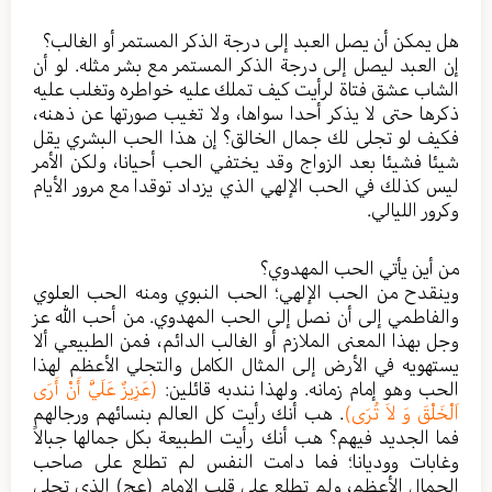
هل يمكن أن يصل العبد إلى درجة الذكر المستمر أو الغالب؟
إن العبد ليصل إلى درجة الذكر المستمر مع بشر مثله. لو أن
الشاب عشق فتاة لرأيت كيف تملك عليه خواطره وتغلب عليه
ذكرها حتى لا يذكر أحدا سواها، ولا تغيب صورتها عن ذهنه،
فكيف لو تجلى لك جمال الخالق؟ إن هذا الحب البشري يقل
شيئا فشيئا بعد الزواج وقد يختفي الحب أحيانا، ولكن الأمر
ليس كذلك في الحب الإلهي الذي يزداد توقدا مع مرور الأيام
وكرور الليالي.
من أين يأتي الحب المهدوي؟
وينقدح من الحب الإلهي؛ الحب النبوي ومنه الحب العلوي
والفاطمي إلى أن نصل إلى الحب المهدوي. من أحب الله عز
وجل بهذا المعنى الملازم أو الغالب الدائم، فمن الطبيعي ألا
يستهويه في الأرض إلى المثال الكامل والتجلي الأعظم لهذا
الحب وهو إمام زمانه. ولهذا نندبه قائلين:
(عَزِيزٌ عَلَيَّ أَنْ أَرَى
اَلْخَلْقَ وَ لاَ تُرَى)
. هب أنك رأيت كل العالم بنسائهم ورجالهم
فما الجديد فيهم؟ هب أنك رأيت الطبيعة بكل جمالها جبالاً
وغابات ووديانا؛ فما دامت النفس لم تطلع على صاحب
الجمال الأعظم، ولم تطلع على قلب الإمام (عج) الذي تجلى