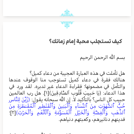
كيف تستجلب محبة إمام زمانك؟
بسم الله الرحمن الرحيم
هل تأملت في هذه العبارة العجيبة من دعاء كميل؟
هنالك فقرة في دعاء كميل تستوجب منا الوقوف عندها
والتأمل في مضمونها؛ فقراءة الدعاء غير تدبره. لقد ورد في
هذا الدعاء: (يَا حَبِيبَ قُلُوبِ اَلصَّادِقِينَ)
[١]
. هل رب العالمين
حبيب كل الناس؟ بالتأكيد لا. إن الله سبحانه يقول:
(زُيِّنَ لِلنَّاسِ
حُبُّ ٱلشَّهَوَٰتِ مِنَ ٱلنِّسَآءِ وَٱلۡبَنِينَ وَٱلۡقَنَٰطِيرِ ٱلۡمُقَنطَرَةِ مِنَ
ٱلذَّهَبِ وَٱلۡفِضَّةِ وَٱلۡخَيۡلِ ٱلۡمُسَوَّمَةِ وَٱلۡأَنۡعَٰمِ وَٱلۡحَرۡثِ)
[٢]
؛
فدينهم دنانيرهم، وكعبتهم دنياهم.