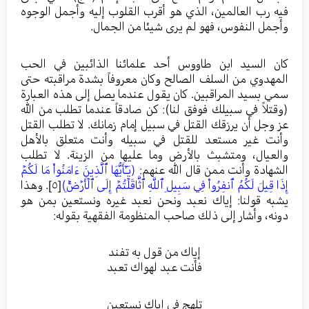
فيه رب العالمين، الذي هو أقرب القلوب إليه وأجمل الوجوه
وأجمل النفوس، فهو لم يرى شيئا من الجمال.
كان السيد ابن طاووس أحد علمائنا الذائبين في الحب
المهدوي من السلف الصالح وكان معروفاً بشدة مراقبته حتى
سمي بسيد المراقبين. كان يقول عندما يصل إلى هذه العبارة
(وقتلاً في سبيلك فوفق لنا): كن صادقاً عندما تطلب من الله
عز وجل أن يرزقك القتل في سبيل إمام زمانك. لا تطلب القتل
وأنت غير مستعد للقتل في سبيله وأنت متعلق بالأهل
والعيال، ومتشبث بالأرض وما عليها من الزينة. لا تطلب
الشهادة وأنت ممن قال الله عنهم:
(يَـٰٓأَيُّهَا ٱلَّذِينَ ءَامَنُواْ مَا لَكُمۡ
إِذَا قِيلَ لَكُمُ ٱنفِرُواْ فِي سَبِيلِ ٱللَّهِ ٱثَّاقَلۡتُمۡ إِلَى ٱلۡأَرۡضِۚ)
[٥]
. وهذا
يشبه قولنا: إياك نعبد ونحن نعبد غيره ونستعين بمن هو
دونه، وأشار إلى ذلك صاحب المنظومة الفقهية بقوله:
إياك من قول به تفند
فأنت عبد لهواك تعبد
تلهج في إياك نستعين