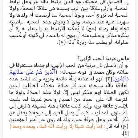
إن الصادق في محبته، هو الذي يرتبط بالله عز وجل برابط
المحبة، وأرقى علاقة بين الرب وعبده هي علاقة المحبة. ولولا
المحبة لما تزوج أحد، ولولا المحبة لما أرضعت أم ولدها ولا
سهرت عليه عند مرضه. ومن لا يعيش هذه المحبة الباطنية
تجاه إمام زمانه (عج) لا يُمكنه الارتباط به والدعاء له إلا أن
يذكره مذكر، ويطلب منه أن يلهج له بالدعاء في قنوته أو عُقيب
صلواته، أو يطلب منه زيارة آبائه (ع).
ما هي مرتبة الحب الإلهي؟
لو أن الانسان نال مرتبة من الحب الإلهي، لوجدناه مستغرقا في
صلاته وكان مصداق قوله سبحانه:
(ٱلَّذِينَ هُمۡ عَلَىٰ صَلَاتِهِمۡ
دَآئِمُونَ)
[٣]
؛ فهو له علاقة بالله دائمة وقوية وإنما تشتد هذه
العلاقة بالله سبحانه عند كل صلاة، بخلاف الغافلين الذين
تكون الصلاة لهم مذكر ليس إلا. لولا هذه الصلاة ولولا ما
افترضه الله على العباد من الصيام والحج غيرها لما بقيت
للإنسان علاقة بربه وإنما كانت علاقة باهتة ضعيفة لا ترقى إلى
المستوى المطلوب. لابد أن يصل العبد إلى درجة لا يغفل عن
ذكر الله عز وجل طرفة عين، ولذلك روي عن أمير المؤمنين
(ع) أنه قال:
(ما رأيت شيئا إلا ورأيت الله قبله، وبعده ومعه)
.
[٤]