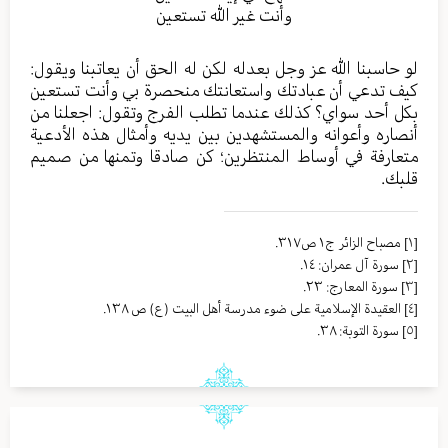
وأنت غير الله تستعين
لو حاسبنا الله عز وجل بعدله لكن له الحق أن يعاتبنا ويقول:
كيف تدعي أن عبادتك واستعانتك منحصرة بي وأنت تستعين
بكل أحد سواي؟ كذلك عندما تطلب الفرج وتقول: اجعلنا من
أنصاره وأعوانه والمستشهدين بين يديه وأمثال هذه الأدعية
متعارفة في أوساط المنتظرين؛ كن صادقا وتمنها من صميم
قلبك.
[١]
مصباح الزائر ج١ ص٣١٧.
[٢]
سورة آل عمران: ١٤.
[٣]
سورة المعارج: ٢٣.
[٤]
العقيدة الإسلامية على ضوء مدرسة أهل البيت (ع) ص ١٣٨.
[٥]
سورة التوبة: ٣٨.