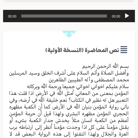
مشغل
00:00
00:00
الصوت
نص المحاضرة (النسخة الأولية)
بسم الله الرحمن الرحیم
وأفضل الصلاة وأتم السلام علی أشرف الخلق وسید المرسلین
محمد المصطفی وآله الطیبین الطاهرین
سلام علیکم اخواني اخواتي جمیعا ورحمة الله وبرکاته
المؤمن بمعنی من المعاني اُمثل الله في الأرض اذا قلت هذا
التعبیر هل له نظیر في الکتاب؟ نعم خلیفة الله في أرضه، وفي
بالي روایة المؤمن بنیان الله في الأرض کما أن الکعبة مظهره
الحجري المؤمن مظهره البشري ولهذا قیل أن حرمة المؤمن
أعظم من الکعبة انسان مثلاً یخدش جدار الکعبة بشيء أو
یقتل مؤمناً علی کلٍ اذا وجدت مؤمناً اُنظر إلی ارتباطه برب
العزة والجلال ولهذا التفتوا إلی هذه الروایة البعض قد لا