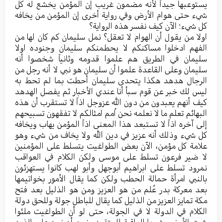
یستوعبها جیداً لأنه مضمون غریب إن المؤمن یخشع له کل
شيء حتی هوام الأرض وفي روایة أخری إن المؤمن من یخافه
کل شيء؛ الآن کیف نفسر هذه الروایة؟
اولا من یقول أن الهوام لا تعقل؟ نمل سلیمان کم کان لها من
الفهم ادخلوا مساکنکم لا یحطمنکم سلیمان وجنوده اولا
سلیمان في الطریق هم علموا قدومه وثانیاً شخصوا أنه
سلیمان وعلی القاعدة علموا أن سلیمان هو نبي لا أنه رجل من
الرجال هدهد هکذا یتحدی سلیمان أحطت بما لم تحط به
لیس لك خبر عن قوم سبأ أنا عندي الأخبار ثم یفصل الهدهد
کیف أنهم یعبدون من دون الله عزوجل اذاً لا تستقرب أن هذه
البهائم تعلم ما لا نعلمه نحن اُمم امثالکم لا تفقهون تسبیحهم
إلی آخره اذاً لا تستبعد هذا المعنی اذاً المؤمن یهاب ویخافه
کل شيء وذلك أنه عزیز في دین الله ولا یخاف من شيء وهو
علامة کل مؤمن، الآن بعض الطواغیت یتسلط علی المؤمنین
لا ضیر فرعون تسلط علی موسی ولکن الکلام في العواقب
نمرود تسلط علی ابراهیم أبوجهل وأبو لهب کانوا یستهزئون
بالنبي امرأة حمالة الحطب ولکن کما یقال الأمور بخواتیمها
بعد معرکة بدر عُلم من هو العزیز ومن هو الذلیل بعد فتح
مکة تمایز العزیز من الذلیل کما یقال للباطل جولة وللحق دولة
الکلام في الدولة لا في الجولة، حتی لو أن الطواغیت ملئوا