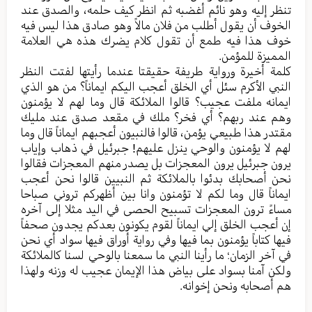
تنظر إلیه وهو نائم أغضبه ثم انظر کیف حلمه، والصدق عند
الخوف أن یقول أطلب من فلان مالاً وهو صادق هذا لیس فیه
خوف هذا فیه طمع أن تقول کلام یضرك هذه هي العلامة
الممیزة للمؤمن.
کلمة أخیرة وروایة طریفة حقیقتا عندما رأيتها لفتت النظر
النبي الأکرم سئل أي الخلق أعجب الیکم ایماناً؟ من هو الذي
ایمانه ملفت عجیب؟ قالوا الملائکة قال وما لهم لا یؤمنون
وهم عند ربهم؟ أي فخر؟ ملك في مقعد صدق عند ملیك
مقتدر هذا طبیعي یؤمن، قالوا فالنبیون أعجبهم ایماناً قال وما
لهم لا یؤمنون والوحي ینزل علیهم! جبرئیل في ذهاب وإیاب
یرون جبرئیل یرون المعجزات بل یصدر منهم المعجزات فقالوا
نحن أصحابك بدئوا بالملائکة ثم النبیین قالوا نحن أعجب
ایماناً قال وما لکم لا تؤمنون وانا بین أظهرکم تروني صباحا
مساءً ترون المعجزات تسبیح الحصی في الید مثلا إلی آخره
إن أعجب الخلق إلي ایماناً لقوم یکونون بعدکم یجدون صحفاً
فیها کتاباً یؤمنون بما فیها وفي روایة أوراق فیها سواد أي نحن
في آخر الزمان؛ ما رأینا النبي ما سمعنا بالوحي لسنا کالملائکة
ولکن آمنا بسواد علی بیاض هذا الإیمان عجیب له وزنه ولهذا
هم أصحابه ونحن إخوانه.