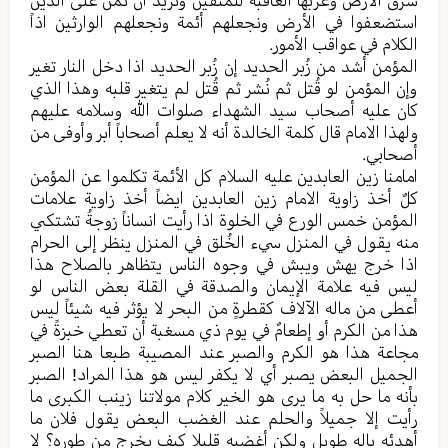
شرق الأرض وغربها العاقبة للمتقین ونرید أن نمن علی الذین
استضعفوا في الأرض ونجعلهم أئمة ونجعلهم الوارثین اذاً
الکلام في عواقب الأمور.
المؤمن أشد من زُبر الحدید إن زُبر الحدید اذا دخل النار تغیر
وإن المؤمن لو قُتل ثم نُشر ثم قُتل لم یتغیر قلبه وهذا الذي
کان علیه أصحاب سید الشهداء صلوات الله وسلامه علیهم
ولهذا الامام قال کلمة الخالدة أنه لا یعلم أصحاباً أبر وأوفی من
أصحابي.
امامنا زین العابدین علیه السلام کل الأئمة تکلموا عن المؤمن
کلٌ أخذ زاویة الامام زین العابدین ایضاً أخذ زاویة علامات
المؤمن خمس الورع في الخلوة اذا رأيت انساناً زوجةُ تشتکي
منه یقول في المنزل سيء الخُلق في المنزل ینظر إلی الحرام
اذا خرج یهش ویبش في وجوه الناس یتظاهر بالصلاح هذا
لیس فیه علامة الإیمان والصدقة في القلة بعض الناس لو
أعطی من ماله الآلاف کقطرةٍ من البحر لا یؤثر فیه شیئاً لیس
هذا من الکرم أو إطعامٌ في یوم ذي مسغبة أن تعطي خبزةً في
مجاعة هذا هو الکرم والصبر عند المصیبة طبعا هنا الصبر
الجمیل البعض یصبر أي لا یکفر لیس هو هذا المراد! الصبر
بأنه ما حل به ما یری هو الخیر کلام مولاتنا زینب الکبری ما
رأيت إلا جمیلاً والحلم عند الغضب البعض یقول فلان ما
أهدئه باله طویل ولکن أغضبه قلیلا کیف یخرج من طوره؟ لا