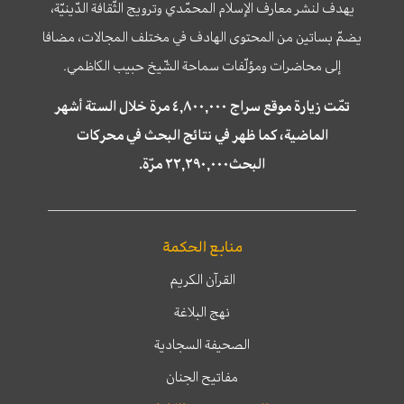
يهدف لنشر معارف الإسلام المحمّدي وترويج الثّقافة الدّينيّة،
يضمّ بساتين من المحتوى الهادف في مختلف المجالات، مضافا
إلى محاضرات ومؤلّفات سماحة الشّيخ حبيب الكاظمي.
تمّت زيارة موقع سراج ٤,٨٠٠,٠٠٠ مرة خلال الستة أشهر
الماضية، كما ظهر في نتائج البحث في محركات
البحث٢٢,٢٩٠,٠٠٠ مرّة.
منابع الحكمة
القرآن الكريم
نهج البلاغة
الصحيفة السجادية
مفاتيح الجنان