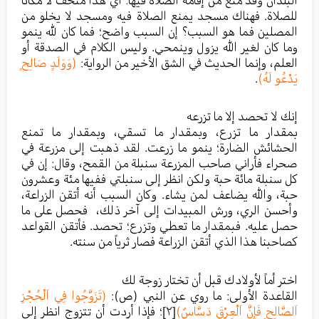
للصلاة. فهناك مسجد يمنع الصلاة فيه ومسجد لا يخلو من
المصلين فما هو السبب؟ إن السبب واضح؛ فما كان لله ينمو
وما كان لغير الله يزول وينمحي. وليس الكلام في الصدقة أو
العلم، وإنما الحديث في الشق الأخير من الرواية:
(وَوَلَدٍ صَالِحٍ
يَدْعُو لَهُ)
.
إنك لا تحصد إلا ما تزرعه
بمقدار ما تزرع، وبمقدار ما تسقي، وبمقدار ما تمنع
الحشائش الضارة؛ ينمو ما زرعت. لقد ذهبت إلى مزرعة في
صحراء فأراني صاحب المزرعة سنبلة من القمح، وقال: إن في
كل سنبلة مائة حبة ولكن انظر إلى سنبلتي ففيها مئة وعشرون
حبة، والله يضاعف لمن يشاء. وكان السبب أنه أتقن الزراعة،
وأحسن الري، ورش المبيدات إلى آخر ذلك، فحصل على ما
حصل عليه. فبمقدار ما تعطي وتزرع؛ تحصد. فأتقن القواعد
كصاحبنا هذا الذي أتقن الزراعة فصار ثرياً من سنته.
اختر أماً لأولادك قبل أن تختار زوجة لك
القاعدة الأولى: ما روي عن النبي (ص):
(تَزَوَّجُوا فِي اَلْحُجْزِ
اَلصَّالِحِ فَإِنَّ اَلْعِرْقَ دَسَّاسٌ)
[٢]
؛ فإذا أردت أن تتزوج انظر إلى