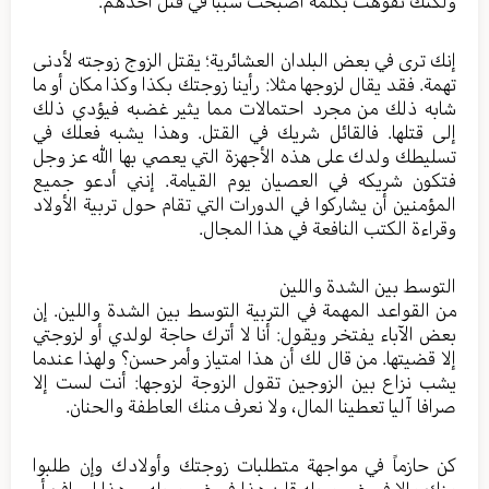
ولكنك تفوهت بكلمة أصبحت سببا في قتل أحدهم.
إنك ترى في بعض البلدان العشائرية؛ يقتل الزوج زوجته لأدنى
تهمة. فقد يقال لزوجها مثلا: رأينا زوجتك بكذا وكذا مكان أو ما
شابه ذلك من مجرد احتمالات مما يثير غضبه فيؤدي ذلك
إلى قتلها. فالقائل شريك في القتل. وهذا يشبه فعلك في
تسليطك ولدك على هذه الأجهزة التي يعصي بها الله عز وجل
فتكون شريكه في العصيان يوم القيامة. إنني أدعو جميع
المؤمنين أن يشاركوا في الدورات التي تقام حول تربية الأولاد
وقراءة الكتب النافعة في هذا المجال.
التوسط بين الشدة واللين
من القواعد المهمة في التربية التوسط بين الشدة واللين. إن
بعض الآباء يفتخر ويقول: أنا لا أترك حاجة لولدي أو لزوجتي
إلا قضيتها. من قال لك أن هذا امتياز وأمر حسن؟ ولهذا عندما
يشب نزاع بين الزوجين تقول الزوجة لزوجها: أنت لست إلا
صرافا آليا تعطينا المال، ولا نعرف منك العاطفة والحنان.
كن حازماً في مواجهة متطلبات زوجتك وأولادك وإن طلبوا
منك مالا في غير محله قل: هذا في غير محله، وهذا إسراف أو