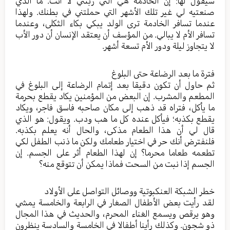
سيقول لها: إن الخادمة هي التي ربتني لا أنت. ما الذي
صنعتيه لي غير تلك الأشهر التي حملتني في بطنك. ولهذا
عندما تسافر الخادمة ترى الولد يبكي بكاء الثكلى، وعندما
تسافر الأم لا يبالي. من المؤسف أن يعتقد الإنسان أن دور الأب
لا يتجاوز ليلة ودور الأم تسعة أشهر.
فترة ما بعد الرضاعة حتى البلوغ
ثم حاول أن تكون دقيقا بعد إتمام الرضاعة إلى البلوغ في
المطعم والمشرب. إن البعض من المؤمنين يكاد يقطع بحرمة
ما يأكل، فتراه قد ذهب إلى مكان صاحبه فاسق فاجر، ويكاد
يقطع بكذبه؛ فيأكل عنده كل ما هب ودب. ويقول: هو الذي
قال لي أن هذا الطعام مذكى، والحال أنه يعلم بكذبه.
فلنفترض أنك حر في اختيار طعامك ولكن ما ذنب الطفل لكي
تطعمه طعاما محرما؟ إن لهذا الطعام أثر على الجسم. إن
الجسم إذا نبت من السحت فماذا يمكن أن تتوقع منه؟
خطر الشبكة العنكبوتية ووصائل التواصل على الأولاد
لقد رأيت بعض الأطفال الصغار في الرابعة والخامسة يمشي
وهو يرقص ويسمع الغناء المحرم، والحديث في هذا المجال
ذو شجون. وكذلك رأينا أطفالا في الخامسة والسادسة ينظرون