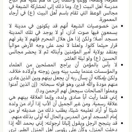
مدرسة أهل البيت (ع). وما ذلك إلى لمشاركة الشيعة في
مجالس الوعظ التي تقام باسم أهل البيت (ع) في أرجاء
المعمورة.
من خصوصيات الشيعة أنهم قد يكونون في مدينة لا
يسمعون فيها صوت أذان، أو لا يوجد في تلك المدينة
مسجد أصلا؛ ولكن إذا هل هلال المحرم فإنهم لا يقر لهم
قرار حيثما كانوا. ولعلنا لا نجد على وجه الأرض موالياً
يعتقد بولاية أمير المؤمنين وأبنائه ثم لا يحضر مجالس
الحسين (ع) ولو ليلة العاشر.
لا بأس بالمؤمن أن يراجع المصلحين من العلماء
والمؤسسات عندما يشب بينه وبين زوجته وأولاده خلاف.
ولكن بإمكانه أن يسأل ربه أن يجعل بينهم وبين الذين عادى
منهم مودة والله قدير، وهو قوله سبحانه: (إن الذين آمنوا
وعملوا الصالحات سيجعل لهم الرحمن ودا).
إنني قلما رأيت أباً صادق ولده، وإنما العلاقة بينهم هي
علاقة رسمية. ومن غير الجميل أن الأب إذا أراد من ولده
شيئا أو أراد تعليمه شيئا، يطلب ذلك من صديقه أو من
إمام المسجد أو من المدرس والحال أنه أولى بذلك منهم.
قد يتبجح الرجل ويقول إثباتا لرجولته: إنني بحمد الله إذا
دخلت المنزل، وكأن على رؤوس أهل المنزل الطير. ترى