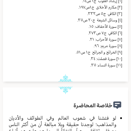
[١]
إرشاد القلوب ج١ ص١٤.
[٢]
مکارم الأخلاق ج١ص١٩٧.
[٣]
الکافي ج٥ ص٣٣٢.
[٤]
وسائل الشیعة ج٢٠ ص٣٥.
[٥]
سورة الأحقاف: ١٥.
[٦]
الکافي ج٧ ص٢٧٣.
[٧]
سورة الأحزاب: ٢١.
[٨]
سورة مريم: ٩٦.
[٩]
الخرائج و الجرائح ج١ ص٥١.
[١٠]
سورة فصلت: ٣٤.
[١١]
سورة النساء: ٣٥.
خلاصة المحاضرة
لو فتشنا في شعوب العالم وفي الطوائف والأديان
والمذاهب؛ لوجدنا حقيقة وبلا مبالغة أن من أكثر الناس
معرفة، وثقافة، ووعياً والتفاتاً إلى ما هم عليه هم أتباع