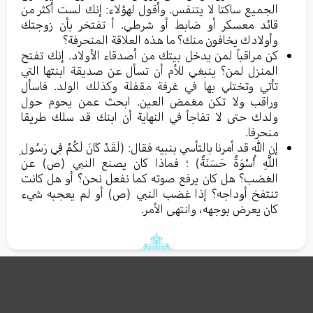
الجميع ساكتا لا يتنفس. وأقول لهؤلاء: إنك لست أكثر من
قائد معسكر أو ضابط أو شرطي. أ تفتخر بأن زوجتك
وأولادك يخافون منك؟ ما هذه العلاقة المنحرفة؟
كن مراقباً لمن يدخل بيتك من أصدقاء الأولاد. إنك تفتح
المنزل لمن؟ ينبغي للأم أن تسأل عن صديقة ابنتها التي
تأتي وتختلي بها في غرفة مقفلة وكذلك الولد. فاسأل
وراقب ولا تكن مغمض العين. ابحث عمن يحوم حول
ولدك حتى لا تفاجأ في النهاية أن ابنك قد سلك طريقا
منحرفا.
إن الله قد أمرنا بالتأسي بنبيه فقال: (لَقَدْ كَانَ لَكُمْ فِي رَسُولِ
اللَّهِ أُسْوَةٌ حَسَنَةٌ) ؛ فماذا كان يصنع النبي (ص) عن
الغضب؟ هل كان يرفع صوته كما نفعل نحن؟ أو هل كانت
تنتفخ أوداجه؟ إذا غضب النبي (ص) أو لم يعجبه شيء
كان يعرض بوجهه، وانتهى الأمر.