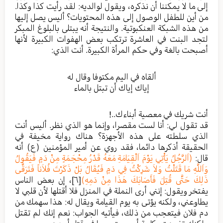
إلى ما لا يمكننا أن نذكره، ويقول لوالديه: لقد رأيت كذا وكذا.
من أين للطفل الوصول إلى هذه المحتويات؟ أليس يصل إليها
من هذه الشبكة العنكبوتية. والنتيجة أنه يبتلى بالبلوغ المبكر
لتجد البنت في العاشرة ترتكب بعض الهفوات الكبيرة لأنها
أصبحت بالغة وفي حكم المرأة الكبيرة. أنت الذي:
ألقاه في اليم مكتوفا وقال له
إياك إياك أن تبتل بالماء
أنت شريك في معصية أبناءك..!
قد تقول لي: أنا لست مقصرا، وإنما هو الذي نظر. أليس أنت
الذي سلطته على هذه الأجهزة؟ هناك رواية مخيفة في
الحقيقة أذكرها دائما، فقد روي عن أمير المؤمنين (ع) أنه
قال:
(اَلرَّجُلُ يَأْتِي يَوْمَ اَلْقِيَامَةِ مَعَهُ قَدْرُ مِحْجَمَةٍ مِنْ دَمٍ فَيَقُولُ
وَاَللَّهِ مَا قَتَلْتُ وَلاَ شَرِكْتُ فِي دَمٍ فَيُقَالُ بَلْ ذَكَرْتَ فُلاَناً فَتَرَقَّى
ذَلِكَ حَتَّى قُتِلَ فَأَصَابَكَ هَذَا مِنْ دَمِهِ)
[٦]
، إن بعض الناس
يفتخر ويقول: إنني أرى النملة في المنزل فلا أقتلها لأن قلبي لا
يطاوعني، ولكنه يؤتى به يوم القيامة ويقال له: هذا سهمك من
دم فلان فيتعجب من ذلك، فيأتيه الجواب: نعم إنك لم تقتل