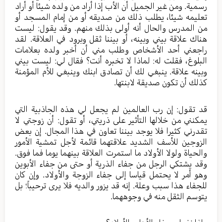
رسمية. ومن غير الجميل أن الأب إذا أراد من ولده شيئا أو أراد
تعليمه شيئا، يطلب ذلك من صديقه أو من إمام المسجد أو
من المدرس والحال أنه أولى بذلك منهم. وقد يقول: ليست
هناك علاقة بيني وبينه، أو بيننا ثقل وبرود في العلاقة. لقد
راجعني أحد الأشخاص وطلب مني أن أخبر ولده بعلامات
البلوغ، فقلت له: لماذا لا تخبره أنت؟ فقال لي: ليست بيني
وبينه علاقة. ينبغي لك أن تصادق ابنك وينبغي للأم المؤمنة
كذلك أن تكون صديقة لابنتها.
قد تقول: إن رب العالمين لم يجعل لي هذه الجاذبية التي
يمكنني من خلالها التأثير على ذريتي، أو تقول: أن زوجتي لا
تقدرني كثيرا فلا يوجد بيننا تعاون في هذا المجال. إن بعض
الزوجين للأسف الشديد علاقتهما قائمة لأجل تمشية الأمور
والحياة ولولا الأولاد ما استمرت العلاقة بينهما يوما فما فوق.
وقد يشتكي الرجل من جفاء الذرية أو حتى من جفاء الأبوين
وهو أمر لا يحتمل قياسا إلى جفاء الزوجة والأولاد. وإن كان
للجفاء هذا سبب وعلة. إنه قد يزور والديه فلا يرى ترحيباً؛ بل
يتوسم الثقل منه في وجوههما.