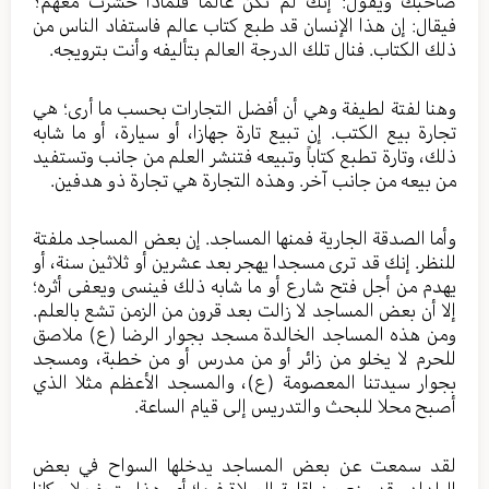
صاحبك ويقول: إنك لم تكن عالما فلماذا حشرت معهم؟
فيقال: إن هذا الإنسان قد طبع كتاب عالم فاستفاد الناس من
ذلك الكتاب. فنال تلك الدرجة العالم بتأليفه وأنت بترويجه.
وهنا لفتة لطيفة وهي أن أفضل التجارات بحسب ما أرى؛ هي
تجارة بيع الكتب. إن تبيع تارة جهازا، أو سيارة، أو ما شابه
ذلك، وتارة تطبع كتاباً وتبيعه فتنشر العلم من جانب وتستفيد
من بيعه من جانب آخر. وهذه التجارة هي تجارة ذو هدفين.
وأما الصدقة الجارية فمنها المساجد. إن بعض المساجد ملفتة
للنظر. إنك قد ترى مسجدا يهجر بعد عشرين أو ثلاثين سنة، أو
يهدم من أجل فتح شارع أو ما شابه ذلك فينسى ويعفى أثره؛
إلا أن بعض المساجد لا زالت بعد قرون من الزمن تشع بالعلم.
ومن هذه المساجد الخالدة مسجد بجوار الرضا (ع) ملاصق
للحرم لا يخلو من زائر أو من مدرس أو من خطبة، ومسجد
بجوار سيدتنا المعصومة (ع)، والمسجد الأعظم مثلا الذي
أصبح محلا للبحث والتدريس إلى قيام الساعة.
لقد سمعت عن بعض المساجد يدخلها السواح في بعض
البلدان وقد منع من إقامة الصلاة فيها؛ أي هذا متحف لا مكانا