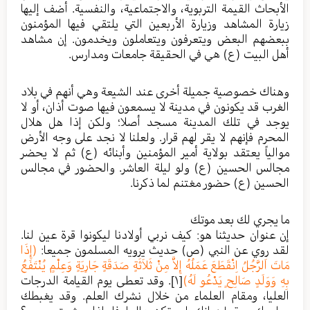
الأبحاث القيمة التربوية، والاجتماعية، والنفسية. أضف إليها
زيارة المشاهد وزيارة الأربعين التي يلتقي فيها المؤمنون
ببعضهم البعض ويتعرفون ويتعاملون ويخدمون. إن مشاهد
أهل البيت (ع) هي في الحقيقة جامعات ومدارس.
وهناك خصوصية جميلة أخرى عند الشيعة وهي أنهم في بلاد
الغرب قد يكونون في مدينة لا يسمعون فيها صوت أذان، أو لا
يوجد في تلك المدينة مسجد أصلا؛ ولكن إذا هل هلال
المحرم فإنهم لا يقر لهم قرار. ولعلنا لا نجد على وجه الأرض
موالياً يعتقد بولاية أمير المؤمنين وأبنائه (ع) ثم لا يحضر
مجالس الحسين (ع) ولو ليلة العاشر. والحضور في مجالس
الحسين (ع) حضور مغتنم لما ذكرنا.
ما يجري لك بعد موتك
إن عنوان حديثنا هو: كيف نربي أولادنا ليكونوا قرة عين لنا.
لقد روي عن النبي (ص) حديث يرويه المسلمون جميعا:
(إِذَا
مَاتَ اَلرَّجُلُ اِنْقَطَعَ عَمَلُهُ إِلاَّ مِنْ ثَلاَثَةٍ صَدَقَةٍ جَارِيَةٍ وَعِلْمٍ يُنْتَفَعُ
بِهِ وَوَلَدٍ صَالِحٍ يَدْعُو لَهُ)
[١]
. وقد تعطى يوم القيامة الدرجات
العليا، ومقام العلماء من خلال نشرك العلم. وقد يغبطك