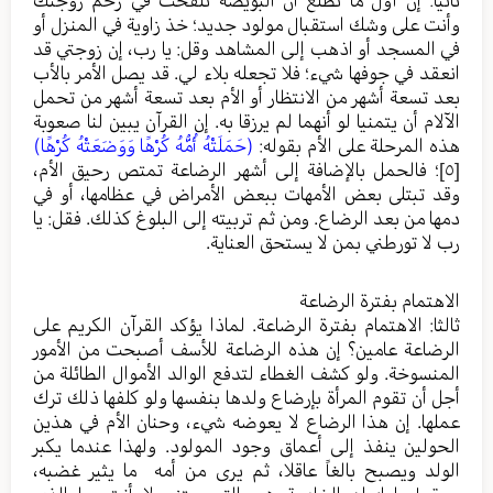
وأنت على وشك استقبال مولود جديد؛ خذ زاوية في المنزل أو
في المسجد أو اذهب إلى المشاهد وقل: يا رب، إن زوجتي قد
انعقد في جوفها شيء؛ فلا تجعله بلاء لي. قد يصل الأمر بالأب
بعد تسعة أشهر من الانتظار أو الأم بعد تسعة أشهر من تحمل
الآلام أن يتمنيا لو أنهما لم يرزقا به. إن القرآن يبين لنا صعوبة
هذه المرحلة على الأم بقوله:
(حَمَلَتْهُ أُمُّهُ كُرْهًا وَوَضَعَتْهُ كُرْهًا)
[٥]
؛ فالحمل بالإضافة إلى أشهر الرضاعة تمتص رحيق الأم،
وقد تبتلى بعض الأمهات ببعض الأمراض في عظامها، أو في
دمها من بعد الرضاع. ومن ثم تربيته إلى البلوغ كذلك. فقل: يا
رب لا تورطني بمن لا يستحق العناية.
الاهتمام بفترة الرضاعة
ثالثا: الاهتمام بفترة الرضاعة. لماذا يؤكد القرآن الكريم على
الرضاعة عامين؟ إن هذه الرضاعة للأسف أصبحت من الأمور
المنسوخة. ولو كشف الغطاء لتدفع الوالد الأموال الطائلة من
أجل أن تقوم المرأة بإرضاع ولدها بنفسها ولو كلفها ذلك ترك
عملها. إن هذا الرضاع لا يعوضه شيء، وحنان الأم في هذين
الحولين ينفذ إلى أعماق وجود المولود. ولهذا عندما يكبر
الولد ويصبح بالغاً عاقلا، ثم يرى من أمه ما يثير غضبه،