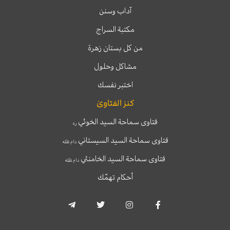
آداب وسنن
مكتبة السراج
من كل بستان زهرة
مشاكل وحلول
اختبر نفسك
كنز الفتاوىٰ
فتاوى سماحة السيد الخوئي
ره
فتاوى سماحة السيد السيستاني
دام ظله
فتاوى سماحة السيد الخامنئي
دام ظله
أحكام تهمّك
T
T
I
F
e
w
n
a
l
i
s
c
e
t
t
e
g
t
a
b