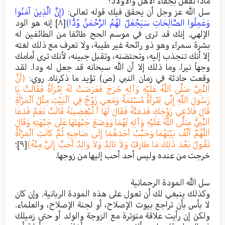
ماذا نفعل بجفاء الأهل والأولاد؟
سل الله عز وجل أن يحقق فيك قوله تعالى:
(إِنَّ الَّذِينَ آمَنُوا
وَعَمِلُوا الصَّالِحَاتِ سَيَجْعَلُ لَهُمُ الرَّحْمَنُ وُدًّا)
[٨]
إنه هو الود
الإلهي. إنك قد ترى في موسم الحج طائفا من الطائفين له
بشرة سمراء وهو ذو رائحة غير طيبة، ولا تعرف مع ذلك لغته
إلا أنك تنجذب إليه، وتحتضنه، وتقبل جبينه، لأنك ترى أمامك
وجهاً نيرا. وما ذلك إلا أن الله سبحانه قد جعل له ودا. لقد
وقعت حادثة في زمان النبي (ص) تؤيد ما ذكرناه. روي:
(أَنَّ
اَلنَّبِيَّ صَلَّى اَللَّهُ عَلَيْهِ وَآلِهِ خَرَجَ فَعَرَضَتْ لَهُ اِمْرَأَةٌ فَقَالَتْ يَا
رَسُولَ اَللَّهِ إِنِّي اِمْرَأَةٌ مُسْلِمَةٌ وَمَعِي زَوْجٌ فِي اَلْبَيْتِ مِثْلُ اَلْمَرْأَةِ
قَالَ فَادْعِي زَوْجَكِ فَدَعَتْهُ فَقَالَ لَهَا أَ تُبْغِضِينَهُ قَالَتْ نَعَمْ فَدَعَا
اَلنَّبِيُّ صَلَّى اللَّهُ عَلَيْهِ وَآلِهِ لَهُمَا وَوَضَعَ جَبْهَتَهَا عَلَى جَبْهَتِهِ وَقَالَ
اَللَّهُمَّ أَلِّفْ بَيْنَهُمَا وَحَبِّبْ أَحَدَهُمَا إِلَى صَاحِبِهِ ثُمَّ كَانَتِ اَلْمَرْأَةُ
تَقُولُ بَعْدَ ذَلِكَ مَا طَارِفٌ وَلاَ تَالِدٌ وَلاَ وَالِدٌ أَحَبَّ إِلَيَّ مِنْهُ)
[٩]
؛
خرجت من عنده وليس أحد أحب إليها من زوجها.
سل الله المودة الرحمانية
وكذلك ينبغي لك أن تعول على هذه المودة الربانية. وإن كان
لا بأس بأن تراجع بيوت الإصلاح، أو لجنة الإصلاح، والعلماء.
ولكن إن رأيت علاقة متوترة مع الزوجة والولد أو حتى زميلك