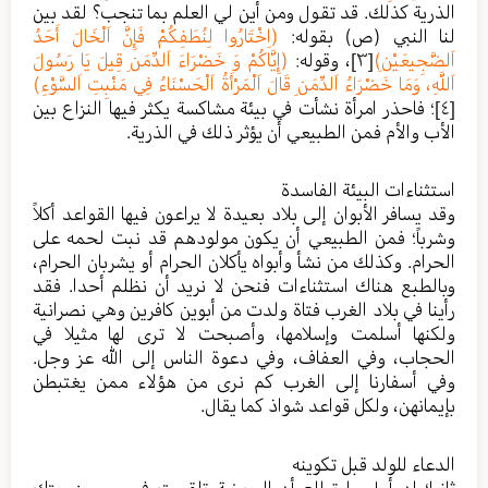
الذرية كذلك. قد تقول ومن أين لي العلم بما تنجب؟ لقد بين
لنا النبي (ص) بقوله:
(اِخْتَارُوا لِنُطَفِكُمْ فَإِنَّ اَلْخَالَ أَحَدُ
اَلضَّجِيعَيْنِ)
[٣]
، وقوله:
(إِيَّاكُمْ وَ خَضْرَاءَ اَلدِّمَنِ قِيلَ يَا رَسُولَ
اَللَّهِ، وَمَا خَضْرَاءُ اَلدِّمَنِ قَالَ اَلْمَرْأَةُ اَلْحَسْنَاءُ فِي مَنْبِتِ اَلسَّوْءِ)
[٤]
؛ فاحذر امرأة نشأت في بيئة مشاكسة يكثر فيها النزاع بين
الأب والأم فمن الطبيعي أن يؤثر ذلك في الذرية.
استثناءات البيئة الفاسدة
وقد يسافر الأبوان إلى بلاد بعيدة لا يراعون فيها القواعد أكلاً
وشرباً؛ فمن الطبيعي أن يكون مولودهم قد نبت لحمه على
الحرام. وكذلك من نشأ وأبواه يأكلان الحرام أو يشربان الحرام،
وبالطبع هناك استثناءات فنحن لا نريد أن نظلم أحدا. فقد
رأينا في بلاد الغرب فتاة ولدت من أبوين كافرين وهي نصرانية
ولكنها أسلمت وإسلامها، وأصبحت لا ترى لها مثيلا في
الحجاب، وفي العفاف، وفي دعوة الناس إلى الله عز وجل.
وفي أسفارنا إلى الغرب كم نرى من هؤلاء ممن يغتبطن
بإيمانهن، ولكل قواعد شواذ كما يقال.
الدعاء للولد قبل تكوينه
ثانيا؛ إن أول ما تطلع أن البويضة تلقحت في رحم زوجتك