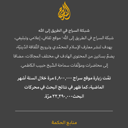
شبكة السراج في الطريق إلى الله
شبكة السراج في الطريق إلى الله؛ موقع ثقافي، إعلامي وتبليغي،
يهدف لنشر معارف الإسلام المحمّدي وترويج الثّقافة الدّينيّة،
يضمّ بساتين من المحتوى الهادف في مختلف المجالات، مضافا
إلى محاضرات ومؤلّفات سماحة الشّيخ حبيب الكاظمي.
تمّت زيارة موقع سراج ٤,٨٠٠,٠٠٠ مرة خلال الستة أشهر
الماضية، كما ظهر في نتائج البحث في محركات
البحث٢٢,٢٩٠,٠٠٠ مرّة.
منابع الحكمة