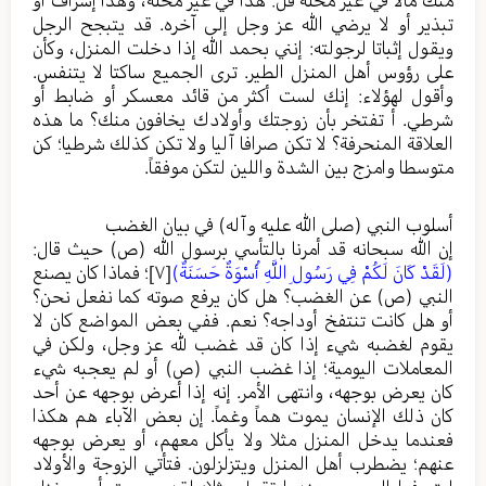
تبذير أو لا يرضي الله عز وجل إلى آخره. قد يتبجح الرجل
ويقول إثباتا لرجولته: إنني بحمد الله إذا دخلت المنزل، وكأن
على رؤوس أهل المنزل الطير. ترى الجميع ساكتا لا يتنفس.
وأقول لهؤلاء: إنك لست أكثر من قائد معسكر أو ضابط أو
شرطي. أ تفتخر بأن زوجتك وأولادك يخافون منك؟ ما هذه
العلاقة المنحرفة؟ لا تكن صرافا آليا ولا تكن كذلك شرطيا؛ كن
متوسطا وامزج بين الشدة واللين لتكن موفقاً.
أسلوب النبي (صلى الله عليه وآله) في بيان الغضب
إن الله سبحانه قد أمرنا بالتأسي برسول الله (ص) حيث قال:
(لَقَدْ كَانَ لَكُمْ فِي رَسُولِ اللَّهِ أُسْوَةٌ حَسَنَةٌ)
[٧]
؛ فماذا كان يصنع
النبي (ص) عن الغضب؟ هل كان يرفع صوته كما نفعل نحن؟
أو هل كانت تنتفخ أوداجه؟ نعم. ففي بعض المواضع كان لا
يقوم لغضبه شيء إذا كان قد غضب لله عز وجل، ولكن في
المعاملات اليومية؛ إذا غضب النبي (ص) أو لم يعجبه شيء
كان يعرض بوجهه، وانتهى الأمر. إنه إذا أعرض بوجهه عن أحد
كان ذلك الإنسان يموت هماً وغماً. إن بعض الآباء هم هكذا
فعندما يدخل المنزل مثلا ولا يأكل معهم، أو يعرض بوجهه
عنهم؛ يضطرب أهل المنزل ويتزلزلون. فتأتي الزوجة والأولاد