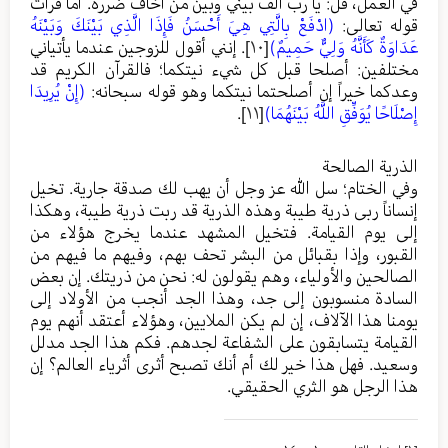
في العمل، قل: يا رب ألف بيني وبين من أخاف ضرره. أما قرأت
قوله تعالى:
(ادْفَعْ بِالَّتِي هِيَ أَحْسَنُ فَإِذَا الَّذِي بَيْنَكَ وَبَيْنَهُ
عَدَاوَةٌ كَأَنَّهُ وَلِيٌّ حَمِيمٌ)
[١٠]
. إنني أقول للزوجين عندما يأتياني
مختلفين: أصلحا قبل كل شيء نيتكما؛ فالقرآن الكريم قد
وعدكما خيراً إن أصلحتما نيتكما وهو قوله سبحانه:
(إِنْ يُرِيدَا
إِصْلَاحًا يُوَفِّقِ اللَّهُ بَيْنَهُمَا)
[١١]
.
الذرية الصالحة
وفي الختام؛ سل الله عز وجل أن يهب لك صدقة جارية. تخيل
إنساناً ربى ذرية طيبة وهذه الذرية قد ربت ذرية طيبة، وهكذا
إلى يوم القيامة. فتخيل المشهد عندما يخرج هؤلاء من
القبور، وإذا بقبائل من البشر تحف بهم، وفيهم ما فيهم من
الصالحين والأولياء، وهم يقولون له: نحن من ذريتك. إن بعض
السادة منسوبون إلى جد، وهذا الجد أنجب من الأولاد إلى
يومنا هذا الآلاف، إن لم يكن الملايين، وهؤلاء أعتقد أنهم يوم
القيامة يتسابقون على الشفاعة لجدهم. فكم هذا الجد مدلل
وسعيد. فهل هذا خير لك أم أنك تصبح أثرى أثرياء العالم؟ إن
هذا الرجل هو الثري الحقيقي.