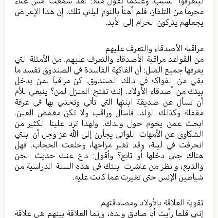
ليتعرفوا السبب. وعندما تقول مثلا: لقد سمعت أمس غناء
محرماً من التلفاز، فلم أهنأ بالنوم ليلتي تلك. إن هذا الإعراض
يجعلهم يتركون الحرام إلى الأبد.
مراقبة الأصدقاء والتعرف عليهم
من القواعد مراقبة الأصدقاء والتعرف عليهم. من الأمثلة التي
يعرفها جميع الملل: أن الفاكهة الفاسدة في الصندوق تفسد ما
بقي من الفواكه في ذلك الصندوق. كن مراقباً لمن يدخل
بيتك من أصدقاء الأولاد. إنك تفتح المنزل لمن؟ ينبغي للأم
أن تسأل عن صديقة ابنتها التي تأتي وتختلي بها في غرفة
مقفلة وكذلك الولد. فاسأل وراقب ولا تكن مغمض العين.
ابحث عمن يحوم حول ولدك. ولهذا ترد علينا الكثير من
الشكاوى عن الأمهات اللواتي يجأرن إلى الله عز وجل أن ابنتي
انحرفت في ليلة، وقد تغير مزاجها، وخلعت الحجاب. فهل
هناك جني دخلها أو تابع؟ وأقول: دع عنك حديث الجن
والتابع، وانظر من عاشرت ابنتك في هذه السنة الدراسية من
شياطين الإنس حتى تغيرت عما كانت عليه.
تقوية العلاقة بالأولاد ومصادقتهم
إنني قلما رأيت أباً صادق ولده، وإنما العلاقة بينهم هي علاقة