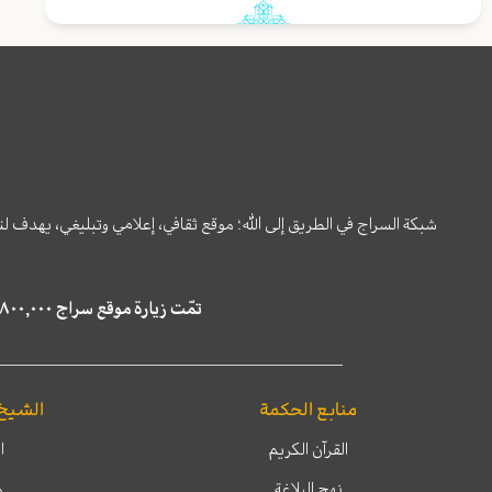
شبكة السراج في الطريق إلى الله؛ موقع ثقافي، إعلامي وتبليغي، يهدف ل
تمّت زيارة موقع سراج ٤,٨٠٠,٠٠٠ مرة خلال الستة أشهر الماضية، كما ظهر في نتائج البحث في محركات البحث٢٢,٢٩٠,٠٠٠ مرّة.
منابع الحكمة
الشيخ
القرآن الكريم
ا
نهج البلاغة
م