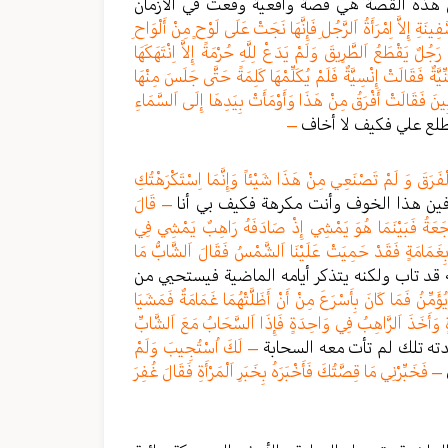
 أن هذه القصة هي قصة واقعية وقعت في الأزمان
ِينَةِ إِلاَّ اِمْرَأَةُ اَلرَّجُلِ فَإِنَّهَا نَجَتْ عَلَى لَوْحٍ مِنْ أَلْوَاحِ
جُلٌ يَقْطَعُ اَلطَّرِيقَ وَلَمْ يَدَعْ لِلَّهِ حُرْمَةً إِلاَّ اِنْتَهَكَهَا
ِنِّيَّةٌ فَقَالَتْ إِنْسِيَّةٌ فَلَمْ يُكَلِّمْهَا كَلِمَةً حَتَّى جَلَسَ مِنْهَا
ِينَ فَقَالَتْ أَفْرَقُ مِنْ هَذَا وَأَوْمَأَتْ بِيَدِهَا إِلَى اَلسَّمَاءِ
مطلع علي فكيف لا أخاف
–
ْفَرَقَ وَ لَمْ تَصْنَعِي مِنْ هَذَا شَيْئاً وَإِنَّمَا اِسْتَكْرَهْتُكِ
ين هذا الخوف وأنت مكرهة فكيف بي أنا
– قَالَ
ْمُرَاجَعَةُ فَبَيْنَمَا هُوَ يَمْشِي إِذْ صَادَفَهُ رَاهِبٌ يَمْشِي فِي
 بِغَمَامَةٍ فَقَدْ حَمِيَتْ عَلَيْنَا اَلشَّمْسُ فَقَالَ اَلشَّابُّ مَا
د تاب ولكنه يتذكر أيامه الماضية فيستحيي من
ؤَمِّنُ فَمَا كَانَ بِأَسْرَعَ مِنْ أَنْ أَظَلَّتْهُمَا غَمَامَةٌ فَمَشَيَا
حِدَةٍ وَأَخَذَ اَلرَّاهِبُ فِي وَاحِدَةٍ فَإِذَا اَلسَّحَابُ مَعَ اَلشَّابِّ
ته تلك لم تأت معه السحابة
– لَكَ اُسْتُجِيبَ وَلَمْ
– فَخَبِّرْنِي مَا قِصَّتُكَ فَأَخْبَرَهُ بِخَبَرِ اَلْمَرْأَةِ فَقَالَ غُفِرَ