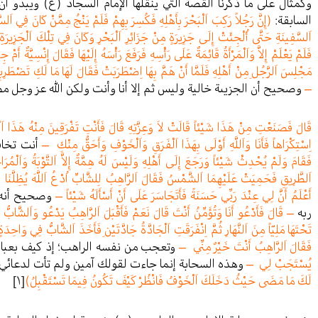
وكمثال على ما ذكرنا القصة التي ينقلها الإمام السجاد (ع) ويبدو
السابقة:
(إِنَّ رَجُلاً رَكِبَ اَلْبَحْرَ بِأَهْلِهِ فَكُسِرَ بِهِمْ فَلَمْ يَنْجُ مِمَّنْ كَانَ فِي اَلسَّف
اَلسَّفِينَةِ حَتَّى أُلْجِئَتْ إِلَى جَزِيرَةٍ مِنْ جَزَائِرِ اَلْبَحْرِ وَكَانَ فِي تِلْكَ اَلْجَزِيرَةِ رَ
فَلَمْ يَعْلَمْ إِلاَّ وَاَلْمَرْأَةُ قَائِمَةٌ عَلَى رَأْسِهِ فَرَفَعَ رَأْسَهُ إِلَيْهَا فَقَالَ إِنْسِيَّةٌ أَمْ ج
مَجْلِسَ اَلرَّجُلِ مِنْ أَهْلِهِ فَلَمَّا أَنْ هَمَّ بِهَا اِضْطَرَبَتْ فَقَالَ لَهَا مَا لَكِ تَضْطَرِب
–
وصحيح أن الجزيىة خالية وليس ثم إلا أنا وأنت ولكن الله عز وجل 
قَالَ فَصَنَعْتِ مِنْ هَذَا شَيْئاً قَالَتْ لاَ وَعِزَّتِهِ قَالَ فَأَنْتِ تَفْرَقِينَ مِنْهُ هَذَا اَل
اِسْتِكْرَاهاً فَأَنَا وَاَللَّهِ أَوْلَى بِهَذَا اَلْفَرَقِ وَاَلْخَوْفِ وَأَحَقُّ مِنْكِ –
أنت تخاف
فَقَامَ وَلَمْ يُحْدِثْ شَيْئاً وَرَجَعَ إِلَى أَهْلِهِ وَلَيْسَ لَهُ هِمَّةٌ إِلاَّ اَلتَّوْبَةُ وَاَل
اَلطَّرِيقِ فَحَمِيَتْ عَلَيْهِمَا اَلشَّمْسُ فَقَالَ اَلرَّاهِبُ لِلشَّابِّ اُدْعُ اَللَّهَ يُظِلَّنَا
أَعْلَمُ أَنَّ لِي عِنْدَ رَبِّي حَسَنَةً فَأَتَجَاسَرَ عَلَى أَنْ أَسْأَلَهُ شَيْئاً –
وصحيح أنه ق
ربه
– قَالَ فَأَدْعُو أَنَا وَتُؤَمِّنُ أَنْتَ قَالَ نَعَمْ فَأَقْبَلَ اَلرَّاهِبُ يَدْعُو وَاَلشَّابُّ يُ
تَحْتَهَا مَلِيّاً مِنَ اَلنَّهَارِ ثُمَّ اِنْفَرَقَتِ اَلْجَادَّةُ جَادَّتَيْنِ فَأَخَذَ اَلشَّابُّ فِي وَا
فَقَالَ اَلرَّاهِبُ أَنْتَ خَيْرٌ مِنِّي –
وتعجب من نفسه الراهب؛ إذ كيف بعباد
يُسْتَجَبْ لِي –
وهذه السحابة إنما جاءت لقولك آمين ولم تأت لدعائي
لَكَ مَا مَضَى حَيْثُ دَخَلَكَ اَلْخَوْفُ فَانْظُرْ كَيْفَ تَكُونُ فِيمَا تَسْتَقْبِلُ)
[١]