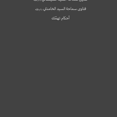
فتاوى سماحة السيد الخامنئي
دام ظله
أحكام تهمّك