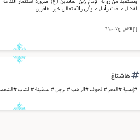
ونستفيد من رواية الإمام زين العابدين (ع) ضرورة استثمار الندامة 
لقضاء ما فات وأداء ما يأتي والله تعالى خير الغافرين.
[١]
الکافي ج٢ ص٦٩.
هاشتاغ
#
إنسية
#
البحر
#
الخوف
#
الراهب
#
الرجل
#
السفينة
#
الشاب
#
الشمس