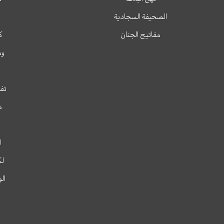
الصحيفة السجادية
مفاتيح الجنان
ك
وم
تفس
م
ا
لك
ال