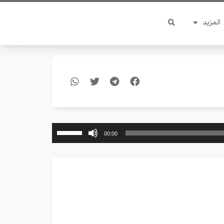
المزيد
استخدم
00:00
مفاتيح
الأسهم
أعلى/
أسفل
لزيادة
أو
خفض