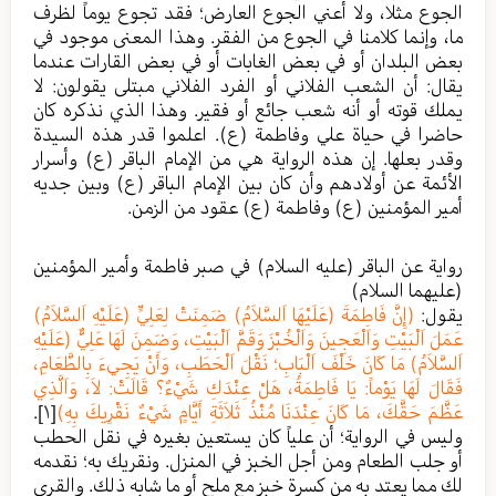
الجوع مثلا، ولا أعني الجوع العارض؛ فقد تجوع يوماً لظرف
ما، وإنما كلامنا في الجوع من الفقر. وهذا المعنى موجود في
بعض البلدان أو في بعض الغابات أو في بعض القارات عندما
يقال: أن الشعب الفلاني أو الفرد الفلاني مبتلى يقولون: لا
يملك قوته أو أنه شعب جائع أو فقير. وهذا الذي نذكره كان
حاضرا في حياة علي وفاطمة (ع). اعلموا قدر هذه السيدة
وقدر بعلها. إن هذه الرواية هي من الإمام الباقر (ع) وأسرار
الأئمة عن أولادهم وأن كان بين الإمام الباقر (ع) وبين جديه
أمير المؤمنين (ع) وفاطمة (ع) عقود من الزمن.
رواية عن الباقر (عليه السلام) في صبر فاطمة وأمير المؤمنين
(عليهما السلام)
يقول:
(إِنَّ فَاطِمَةَ (عَلَيْهَا اَلسَّلاَمُ) ضَمِنَتْ لِعَلِيٍّ (عَلَيْهِ اَلسَّلاَمُ)
عَمَلَ اَلْبَيْتِ وَاَلْعَجِينَ وَاَلْخُبْزَ وَقَمَّ اَلْبَيْتِ، وَضَمِنَ لَهَا عَلِيٌّ (عَلَيْهِ
اَلسَّلاَمُ) مَا كَانَ خَلْفَ اَلْبَابِ؛ نَقْلَ اَلْحَطَبِ، وَأَنْ يَجِيءَ بِالطَّعَامِ،
فَقَالَ لَهَا يَوْماً: يَا فَاطِمَةُ، هَلْ عِنْدَكِ شَيْءٌ؟ قَالَتْ: لاَ، وَاَلَّذِي
عَظَّمَ حَقَّكَ، مَا كَانَ عِنْدَنَا مُنْذُ ثَلاَثَةِ أَيَّامٍ شَيْءٌ نَقْرِيكَ بِهِ)
[١]
.
وليس في الرواية؛ أن علياً كان يستعين بغيره في نقل الحطب
أو جلب الطعام ومن أجل الخبز في المنزل. ونقريك به؛ نقدمه
لك مما يعتد به من كسرة خبز مع ملح أو ما شابه ذلك. والقرى