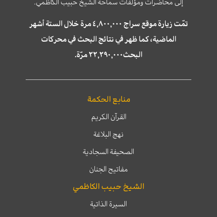
إلى محاضرات ومؤلّفات سماحة الشّيخ حبيب الكاظمي.
تمّت زيارة موقع سراج ٤,٨٠٠,٠٠٠ مرة خلال الستة أشهر
الماضية، كما ظهر في نتائج البحث في محركات
البحث٢٢,٢٩٠,٠٠٠ مرّة.
منابع الحكمة
القرآن الكريم
نهج البلاغة
الصحيفة السجادية
مفاتيح الجنان
الشيخ حبيب الكاظمي
السيرة الذاتية