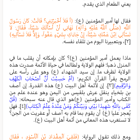
يعني الطعام الذي يقدم.
فقال لها أمير المؤمنين (ع):
(أَ فَلاَ أَخْبَرْتِنِي؟ قَالَتْ: كَانَ رَسُولُ
اَللَّهِ (صَلَّى اَللَّهُ عَلَيْهِ وَآلِهِ) نَهَانِي أَنْ أَسْأَلَكَ شَيْئاً، فَقَالَ: لاَ
تَسْأَلِي اِبْنَ عَمِّكِ شَيْئاً، إِنْ جَاءَكِ بِشَيْءٍ عَفْواً، وَإِلاَّ فَلاَ تَسْأَلِيهِ)
[٢]
، وبتعبيرنا اليوم من تلقاء نفسه.
ماذا يعمل أمير المؤمنين (ع)؟ كان بإمكانه أن يقلب ما في
المنزل ذهبا؛ فلهم الولاية ولطالما في حياة الأئمة صدرت هذه
الولاية لظرف ما. إن سيد الشهداء (ع) وهو على رأسه على
الرمح يقرأ القرآن الكريم؛
(أَمْ حَسِبْتَ أَنَّ أَصْحَابَ الْكَهْفِ
وَالرَّقِيمِ)
[٣]
. إن لأئمة أهل البيت (ع) هذه القدرة. إن آصف
بن بلخياء ينقل عرش بلقيس من اليمن وهو عنده علم من
الكتاب وأمير المؤمنين (ع)هو الذي قال عنه سبحانه:
(قُلْ
كَفَى بِاللَّهِ شَهِيدًا بَيْنِي وَبَيْنَكُمْ وَمَنْ عِنْدَهُ عِلْمُ الْكِتَابِ)
[٤]
. فهل
يُعجز عليا (ع) أن يقوم بما قام به آصف أو عفريت من الجن؟
لا تستغرب هذه المعاني من أئمة أهل البيت (ع).
ومع ذلك تقول الرواية:
(فَلَقِيَ اَلْمِقْدَادَ بْنَ اَلْأَسْوَدِ ، فَقَالَ