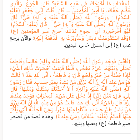
لِلْمِقْدَادِ: مَا أَخْرَجَكَ فِي هَذِهِ اَلسَّاعَةِ؟ قَالَ: اَلْجُوعُ، وَاَلَّذِي
عَظَّمَ حَقَّكَ، يَا أَمِيرَ اَلْمُؤْمِنِينَ – قَالَ: قُلْتُ لِأَبِي جَعْفَرٍ (عَلَيْهِ
اَلسَّلاَمُ) : وَرَسُولُ اَللَّهِ (صَلَّى اَللَّهُ عَلَيْهِ وَ آلِهِ) حَيٌّ؟ قَالَ:
وَرَسُولُ اَللَّهِ (صَلَّى اَللَّهُ عَلَيْهِ وَآلِهِ) حَيٌّ – قَالَ (عَلَيْهِ اَلسَّلاَمُ):
فَهُوَ أَخْرَجَنِي)؛ أي الجوع كذلك أخرج أمير المؤمنين (ع).
(وَقَدِ اِسْتَقْرَضْتُ دِينَاراً وَسَأُوثِرُكَ بِهِ؛ فَدَفَعَهُ إِلَيْهِ)
؛ والآن يرجع
علي (ع) إلى المنزل خالي اليدين.
(فَأَقْبَلَ فَوَجَدَ رَسُولَ اَللَّهِ (صَلَّى اَللَّهُ عَلَيْهِ وَآلِهِ) جَالِساً وَفَاطِمَةُ
تُصَلِّي وَبَيْنَهُمَا شَيْءٌ مُغَطًّى، فَلَمَّا فَرَغَتْ أَحْضَرَتْ ذَلِكَ اَلشَّيْءَ
فَإِذَا جَفْنَةٌ مِنْ خُبْزٍ وَلَحْمٍ قَالَ: يَا فَاطِمَةُ ، أَنَّى لَكِ هَذَا؟ قَالَتْ:
هُوَ مِنْ عِنْدِ اَللّٰهِ إِنَّ اَللّٰهَ يَرْزُقُ مَنْ يَشٰاءُ بِغَيْرِ حِسٰابٍ. فَقَالَ رَسُولُ
اَللَّهِ (صَلَّى اَللَّهُ عَلَيْهِ وَآلِهِ): أَ لاَ أُحَدِّثُكَ بِمَثَلِكَ وَمَثَلِهَا؟ قَالَ:
بَلَى، قَالَ: مَثَلُ زَكَرِيَّا إِذْ دَخَلَ عَلَى مَرْيَمَ اَلْمِحْرَابَ فَوَجَدَ عِنْدَهَا
رِزْقاً قٰالَ يٰا مَرْيَمُ أَنّٰى لَكِ هٰذٰا قٰالَتْ هُوَ مِنْ عِنْدِ اَللّٰهِ إِنَّ اَللّٰهَ يَرْزُقُ
مَنْ يَشٰاءُ بِغَيْرِ حِسٰابٍ فَأَكَلُوا مِنْهَا شَهْراً، وَهِيَ اَلْجَفْنَةُ اَلَّتِي يَأْكُلُ
مِنْهَا اَلْقَائِمُ (عَلَيْهِ اَلسَّلاَمُ) وَهِيَ عِنْدَنَا)
. وهذه قصة من قصص
صبر فاطمة (ع) وبعلها وبنيها.