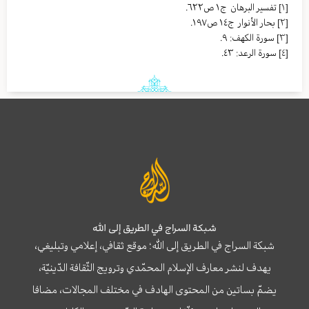
[١]
تفسیر البرهان ج١ ص٦٢٢.
[٢]
بحار الأنوار ج١٤ ص١٩٧.
[٣]
سورة الكهف: ٩.
[٤]
سورة الرعد: ٤٣.
شبكة السراج في الطريق إلى الله
شبكة السراج في الطريق إلى الله؛ موقع ثقافي، إعلامي وتبليغي،
يهدف لنشر معارف الإسلام المحمّدي وترويج الثّقافة الدّينيّة،
يضمّ بساتين من المحتوى الهادف في مختلف المجالات، مضافا