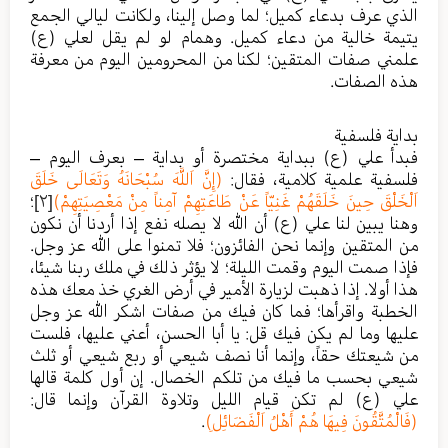
الذي عرف بدعاء كميل؛ لما وصل إلينا، ولكانت ليالي الجمع
يتيمة خالية من دعاء كميل. وهمام لو لم يقل لعلي (ع)
علمني صفات المتقين؛ لكنا من المحرومين اليوم من معرفة
هذه الصفات.
بداية فلسفية
فبدأ علي (ع) ببداية مختصرة أو بداية – بعرف اليوم –
فلسفية علمية كلامية، فقال:
(إِنَّ اَللَّهَ سُبْحَانَهُ وَتَعَالَى خَلَقَ
اَلْخَلْقَ حِينَ خَلَقَهُمْ غَنِيّاً عَنْ طَاعَتِهِمْ آمِناً مِنْ مَعْصِيَتِهِمْ)
[٢]
؛
وهنا يبين لنا علي (ع) أن الله لا يصله نفع إذا أردنا أن نكون
من المتقين وإنما نحن الفائزون؛ فلا تمنوا على الله عز وجل.
فإذا صمت اليوم وقمت الليلة؛ لا يؤثر ذلك في ملك ربنا شيئا،
هذا أولا. إذا ذهبت لزيارة الأمير في أرض الغري خذ معك هذه
الخطبة واقرأها؛ فما كان فيك من صفات اشكر الله عز وجل
عليها وما لم يكن فيك قل: يا أبا الحسن، أعني عليها، فلست
من شيعتك حقاً، وإنما أنا نصف شيعي أو ربع شيعي أو ثلث
شيعي بحسب ما فيك من تلكم الخصال. إن أول كلمة قالها
علي (ع) لم تكن قيام الليل وتلاوة القرآن وإنما قال:
(فَالْمُتَّقُونَ فِيهَا هُمْ أَهْلُ اَلْفَضَائِلِ)
.