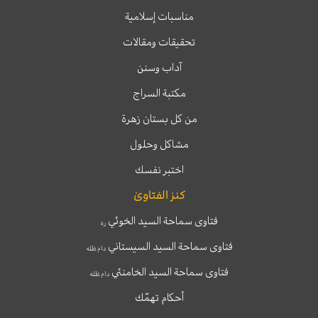
مناسبات إسلامية
تحقيقات ومقالات
آداب وسنن
مكتبة السراج
من كل بستان زهرة
مشاكل وحلول
اختبر نفسك
كنز الفتاوىٰ
فتاوى سماحة السيد الخوئي
ره
فتاوى سماحة السيد السيستاني
دام ظله
فتاوى سماحة السيد الخامنئي
دام ظله
أحكام تهمّك
T
T
I
F