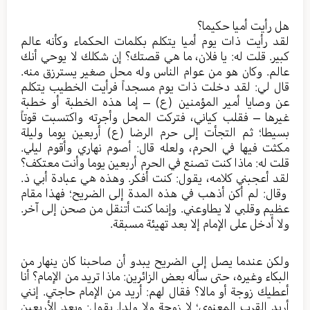
هل رأيت أميا حكيما؟
لقد رأيت ذات يوم أميا يتكلم بكلمات الحكماء وكأنه عالم
كبير. قلت له: يا فلان، ما هي قصتك؟ إن شكلك لا يوحي أنك
عالم. وكان هو من عوام الناس وله محل صغير يسترزق منه.
قال لي: لقد دخلت ذات يوم مسجداً فرأيت الخطيب يتكلم
عن وصايا أمير المؤمنين (ع) – إما هذه الخطبة أو خطبة
غيرها – فقلب كياني، فتركت المحل وأجرته واكتسبت قوتاً
بسيطا؛ ثم التجأت إلى حرم الرضا (ع) أربعين يوما وليلة
مكثت فيها في الحرم، ولعله قال: أصوم نهاري وأقوم ليلي.
قلت له: ماذا كنت تصنع في الحرم أربعين يوما وأنت معتكف؟
لقد أعجبني كلامه، يقول: كنت أفكر. وهذه هي عبادة أبي ذ.
وقال: لم أكن أذهب في هذه المدة إلى الضريح؛ فهذا مقام
عظيم وقلبي لا يطاوعني. وإنما كنت أتنقل من صحن إلى آخر.
ولا أدخل على الإمام إلا بعد تهيئة مسبقة.
ولكن عندما يصل إلى الضريح يبدو أن صاحبنا كان ينهار من
البكاء وغيره، حتى سأله بعض الزائرين: ماذا تريد من الإمام؟ أنا
أعطيك زوجة أو مالا؟ فقال لهم: أريد من الإمام حاجتي. إنني
أريد القرب المعنوي؛ لا زوجة ولا ولدا. يقول: وبعد الأربعين