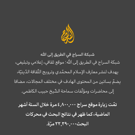
شبكة السراج في الطريق إلى الله
شبكة السراج في الطريق إلى الله؛ موقع ثقافي، إعلامي وتبليغي،
يهدف لنشر معارف الإسلام المحمّدي وترويج الثّقافة الدّينيّة،
يضمّ بساتين من المحتوى الهادف في مختلف المجالات، مضافا
إلى محاضرات ومؤلّفات سماحة الشّيخ حبيب الكاظمي.
تمّت زيارة موقع سراج ٤,٨٠٠,٠٠٠ مرة خلال الستة أشهر
الماضية، كما ظهر في نتائج البحث في محركات
البحث٢٢,٢٩٠,٠٠٠ مرّة.