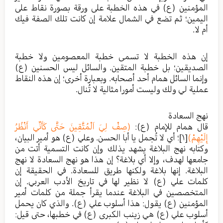
المؤمنين (ع) في هذه الخطبة على ورقة بصورة نقاط على
اليمين؛ ثم تضع في الشمال علامة إن كانت تلك الصفة فيك
أم لا.
إن هذه الخطبة لا تسمى خطبة المعصومين ولا خطبة
الصديقين؛ بل خطبة المتقين. والسائل ليس الحسنين (ع)
وإنما السائل همام أحد أصحابه. وبعبارة أخرى؛ إن هذه النقاط
عملية لي ولك وليست أمورا مثالية لا تُنال.
نهج السعادة
قال همام للإمام (ع):
(صِفْ لِيَ اَلْمُتَّقِينَ حَتَّى كَأَنِّي أَنْظُرُ
إِلَيْهِمْ)
[١]
؛ أي لا تُجمل يا أبا الحسن. وعلي (ع) هو أمير البيان،
وكتابه نهج البلاغة يشهد يذلك وإن كانت التسمية أتت من
جامعها لهدف، وإلا أي بلاغة؟ إن هذا هو نهج السعادة لا نهج
البلاغة. إنها بلاغة ولكنها طريق للسعادة. في الحقيقة إن
كلمات علي (ع) لا نظير لها في تاريخ الأدب العربي. إن
المتخصصين في البلاغة عندما يقرأ جملة من كلمات أمير
المؤمنين (ع) يقول: هذا أسلوب علي (ع). والذي كان يحمل
أسلوب علي (ع) هي زينب الكبرى (ع) في خطبها، حتى قيل: