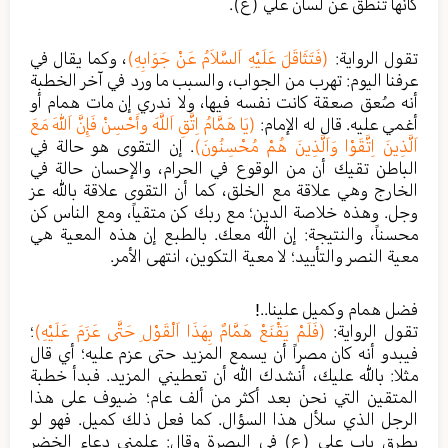
كأنها تنطق عن لسان علي (ع).
تقول الرواية:
(فَتَثَاقَلَ عَلَيْهِ اَلسَّلاَمُ عَنْ جَوَابِهِ)
، وكما يقال في
عرفنا اليوم: تهرب من الجواب، والسبب ما ورد في آخر الخطبة
أنه صُعق صعقة كانت نفسه فيها، ولا ندري إن مات همام أو
أغمي عليه. قال له الإمام:
(يَا هَمَّامُ اِتَّقِ اَللَّهَ وأَحْسِنْ فَ‍إِنَّ اَللّٰهَ مَعَ
اَلَّذِينَ اِتَّقَوْا وَاَلَّذِينَ هُمْ مُحْسِنُونَ)
. إن التقوى هو حالة في
الباطن تقيك أن من الوقوع في الحرام، والإحسان حالة في
الخارج وهي علاقة مع الخلق، كما أن التقوى علاقة بالله عز
وجل. وهذه خلاصة الدين؛ مع ربك كن متقياً، ومع الناس كن
محسناً، والنتيجة: إن الله معك. بالطبع إن هذه المعية هي
معية النصر والتأييد؛ لا معية التكوين، انتهى الأمر.
فضل همام وكميل علينا..!
تقول الرواية:
(فَلَمْ يَقْنَعْ هَمَّامٌ بِهَذَا اَلْقَوْلِ حَتَّى عَزَمَ عَلَيْهِ)
؛
فيبدو أنه كان مصراً أن يسمع المزيد حتى عزم عليه؛ أي قال
مثلا: بالله عليك، أنشدك الله أن تعطيني المزيد. فبدأ خطبة
المتقين التي نحن بعد أكثر من ألف عام؛ ضيوف على هذا
الرجل الذي سلأل هذا السؤال. كما فعل ذلك كميل. فهو لو
يطرق باب علي (ع) في البصرة وقال: علمني دعاء الخضر