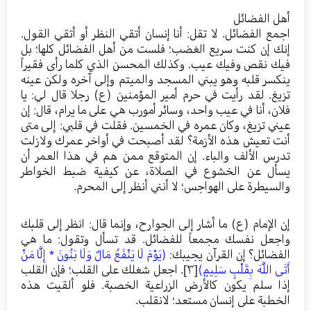
أهل الفضائل
اجمع الفضائل. لا تقل: أنا إنسان أتقي النظر أو أتقي القول.
إنك إن كنت سريع الغضب؛ فلست من أهل الفضائل كلها؛ بل
فيك نقص وفيك عيب. وكذلك المحسن الذي كلما رأى فقيراً
ينكسر قلبه وهو يبني المسجد والميتم وإلى آخره ولكن عينه
تزيغ. لقد رأيت في حرم أمير المؤمنين (ع) رجلا قال لي: يا
فلان، أنا في عيب واحد، وسائر أمورب هي على ما يرام، قال: إن
عيني تزيغ، وكان عمره في الخمسين. فقلت في قلبي: إلى متى
أنت تعيش هذه الأزمة؟ لقد أصبحت في أواخر عمرك ولازلت
تدرس الألف والباء. إن المتوقع ممن هم في هذا العمر أن
يسأل عن الخشوع في الصلاة، عن كيفية ضبط الخواطر
والسيطرة على الهواجس؛ لا أنني أنظر إلى المحرم.
إن الإمام (ع) ما أشار إلى الجوارح، وإنما قال: انظر إلى قلبك
واجعل نفسك مجمعاً للفضائل. قد تسأل وتقول: ما هي
الفضائل؟ إن القرآن يجيبك:
(يَوْمَ لَا يَنْفَعُ مَالٌ وَلَا بَنُونَ * إِلَّا مَنْ
أَتَى اللَّهَ بِقَلْبٍ سَلِيمٍ)
[٣]
. اجعل شغلك على القلب؛ فإن القلب
إذا سلم يكون كالأرض الزراعية الخصبة. فلو ألقيت هذه
الخطبة على إنسان مستعد؛ لانقلب.