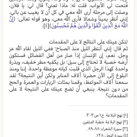
فُتحت لي الأبواب. قلت له: ماذا تعني؟ قال لي: يا فلان،
وصلت إلى مرحلة أرى الله معي في كل آن لا يغيب عن بالي.
إنني أنظر يميناً وشمالا فأرى الله معي، وهو قوله تعالى:
(إِنَّ
اللَّهَ مَعَ الَّذِينَ اتَّقَوْا وَالَّذِينَ هُمْ مُحْسِنُونَ)
[٤]
.
لتكن عينك على النتائج لا على المقدمات
ثم قال: إنني أنتظر الليل منذ الصباح؛ ففي الليل لقاء الله عز
وجل. نعم، إن الإنسان إذا صار من أهل الفضائل فستكون
أرضه خصبة لا تحتاج إلى سيل؛ بل يكفيه مطر خفيف، وبذرة
واحدة كهذا الرجل الذي قلبت كيانه موعظة واحدة. إننا ومنذ
البلوغ إلى الآن حضرنا آلاف المنابر ولكن أين النتيجة؟ لقد
سمعنا آلاف المواعظ، وقمنا بمئات الزيارات والعمرة والحج
من دون نتيجة. ينبغي أن تضع عينك على النتيجة لا على
المقدمات؟
[١]
نهج البلاغة ج١ ص٣٠٣.
[٢]
نهج البلاغة خطبة المتقين.
[٣]
سورة الشعراء: ٨٨-٨٩.
[٤]
سورة النحل: ١٢٨.