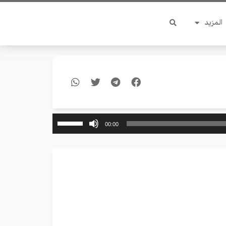
المزيد
استخدم
00:00
مفاتيح
الأسهم
أعلى/
أسفل
لزيادة
أو
خفض
مستوى