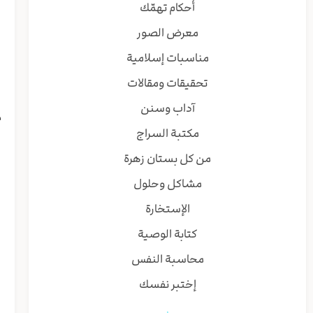
أحكام تهمّك
ش
معرض الصور
ا
و
مناسبات إسلامية
ق
تحقيقات ومقالات
ا
ص
آداب وسنن
م
مكتبة السراج
ا
ا
من كل بستان زهرة
ا
مشاكل وحلول
ف
ا
الإستخارة
ا
كتابة الوصية
ي
ا
محاسبة النفس
ا
إختبر نفسك
و
ا