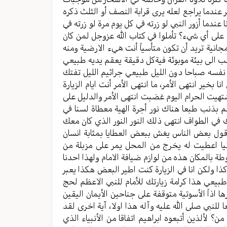
 عندما يراجع لعله يرى قرابة النصف أو الثلث ذكره
عندما أزور النبي لو زرته في كل يوم مرة لو زرته في
 على أي شيء؟ تأملوا في كتاب الله عزوجل لمن كان
مجانية تريد أن تكون متأسياً أنت هيء الارضية ومنه
هب الى بيئة موبوئة فيةكل دقيقة يعقم يديه طبيعي
م نفسه صباحا دون الليل طبيعي جراثيم الليل تفتك
بخير انتهى الأمر، ما انتهى الأمر أنت ايام الزيارة
هيت الحرام اليوم غضبت انتهى الأمر والدليل على
لم بذنب طبعا هناك نور أجرة الهية معطاة لسنا في
ك في الطواف انتهى ذلك النور النور الذي كان معك
ة اقول بعض الناس يغش ببعض العطايا بمثابة انسان
يا اعطيت له يخرج من المحل يمر على مزبلة من
وطة بالمكان هذه من لوازم ضيافة الامام ولهذا احدنا
ا ولكن انا في الزيارة كنت اطير البعض هكذا يعبر
 طبيعي هذا كرامة زيارتك للأمام للنبي الاعظم لحج
ها اذاً الأسوتية متوقفة على جناحين الأيمان اليقين
للنبي صلى الله عليه وآله هذا اولا، آية اخرى لقد
؟ لألذين أتبعوه ابراهيم اتفاقا من الأنبياء الذي