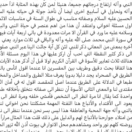
لنبي وآله ارتفاع درجاتهم جميعا، هنيئا لمن كان بهذه المثابة اذاً حد
آله ونحاول في أسابيع اخرى ايضا أن نأخذ جولة في حياته عليه الس
لحسين عليه السلام وصفاته مناسب في طوال السنة في مناسبات الائم
ول مسئلة اخواني واعتقد أن هذا من اهم عنصر في حياة النبي والبق
سلامه عليه ما ورد في القرآن الا مرات معدودة في بالي اربعة آيات في
ي سورة النبي محمد صلى الله عليه وآله والباقي في ثلاث موارد يعني ا
خره بمعنى من المعاني ذكر للنبي لئن كل آية جائت الينا عبر النبي صلوات 
لى ذكر كثير النقطة التي احب أن اركز عليها في هذا اليوم مسئلة الأس
نالك ثلاث تعابير للأسوة في القرآن الكريم اولا قبل أن أذكر هذه الآيات
نا اتفاقا بحث دقيق وطريف بين المفسرين انا عندما اقول اتأسى بال
لطريق في الصحراء يجد دليلا بدوياً يعرف مثلا الطرق والمداخل والمخا
بعا في الدلالة على الطريق عندما اصل للمقصد اقول له في أمان الل
قتدى لنا والمعنى الثاني الأسوة أن ننظر الى صفاته نتخلق بأخلاقه طبع
احدة كما يقال انا مرة انظر الى الشخص فأمشي خلفه ومرة انظر الى ص
عود الى الأقتداء والأتباع هنا اللفتة المهمة مشكلتنا نحن اخواني
النبي وآله جهة المحبة والعاطفة هذا ليس بسر نحن عندما ننظر الى نفوسن
ن امتلاء جوارحنا بالأتباع لهم والدليل على ذلك قلت هذا المثال مرارا
وضته كلهم نور واحد ومشاهدهم محل الانوار في بيوت أذن الله تزور ا
هم وهذا البكاء ارقى من البكاء الاول بعض الناس عندما يبكي لا لحاجته 