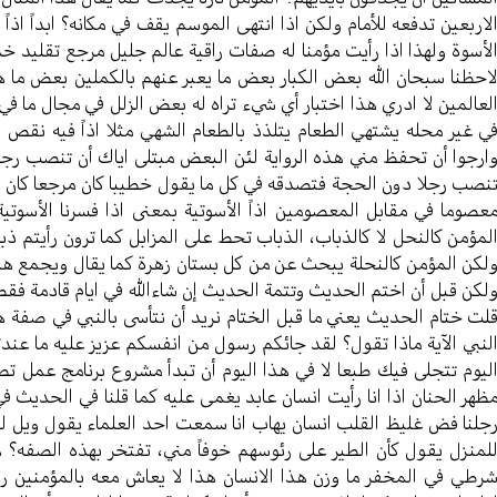
لاربعين تدفعه للأمام ولكن اذا انتهى الموسم يقف في مكانه؟ ابداً اذا
لأسوة ولهذا اذا رأيت مؤمنا له صفات راقية عالم جليل مرجع تقليد
احظنا سبحان الله بعض الكبار بعض ما يعبر عنهم بالكملين بعض ما 
لعالمين لا ادري هذا اختبار أي شيء تراه له بعض الزلل في مجال ما
ي غير محله يشتهي الطعام يتلذذ بالطعام الشهي مثلا اذاً فيه نقص 
ارجوا أن تحفظ مني هذه الرواية لئن البعض مبتلى اياك أن تنصب رجل
نصب رجلا دون الحجة فتصدقه في كل ما يقول خطيبا كان مرجعا كان 
عصوما في مقابل المعصومين اذاً الأسوتية بمعنى اذا فسرنا الأسوتية
لمؤمن كالنحل لا كالذباب، الذباب تحط على المزابل كما ترون رأيتم 
لكن المؤمن كالنحلة يبحث عن من كل بستان زهرة كما يقال ويجمع هذا 
لكن قبل أن اختم الحديث وتتمة الحديث إن شاءالله في ايام قادمة فقط 
لت ختام الحديث يعني ما قبل الختام نريد أن نتأسى بالنبي في صفة 
لنبي الآية ماذا تقول؟ لقد جائكم رسول من انفسكم عزيز عليه ما ع
ليوم تتجلى فيك طبعا لا في هذا اليوم أن تبدأ مشروع برنامج عمل ت
ظهر الحنان اذا انا رأيت انسان عابد يغمى عليه كما قلنا في الحديث ف
جلنا فض غليظ القلب انسان يهاب انا سمعت احد العلماء يقول ويل لهذ
لمنزل يقول كأن الطير على رئوسهم خوفاً مني، تفتخر بهذه الصفه؟ ه
رطي في المخفر ما وزن هذا الانسان هذا لا يعاش معه بالمؤمنين رئ