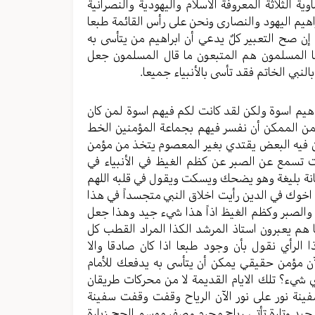
الثلاثة المعروفة الاسلام واليهودية والنصرانية
راهيم اليهود والنصارى ونحن على رأس القائمة طبعا
 إن صح التعبير كلٌ يدعي أن ابراهيم من يتأسى به
عا المسلمون هم المتبعون ما قال المسلمون جعل
النبي الخاتم فقد تأسى بالأنبياء جميعا.
ابراهيم اسوة ولكن لقد كانت لكم فيهم اسوة لمن كان
لكن من الممكن أن نفسر فيهم بجماعة المؤمنين الخط
ن فيه البعض يقتدي بغير المعصوم يتخذ من مؤمن
ت تسمع عن الصبر عن كظم الغيظ في الأنبياء في
انة بليغة وهو يضحك ويسكت ويقول في قلبه اللهم
اخوك في الدين رأيت اخلاق النبي متجسداً في هذا
ب والصبر وكظم الغيظ اذاً هذا شيء جيد وهذا جعل
ا هم يعبرون استاذ المرشد الكذا المراد القطب كل
لرأي نقول بأن وجود طبعا اذا كان صادقا والا
الآن مؤمن حقيقي يمكن أن يتأسى به يدفعك للأمام
شيء؟ تلك الايام القديمة لا من محركات طريقان
فينة نور على نور الآن الرياح وقفت وقفت سفينة
 جيد وتارة تأتي رياح محرم وصفر موسم الحج زيارة