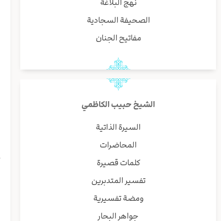
نهج البلاغة
ب
الصحيفة السجادية
و
مفاتيح الجنان
ا
ا
و
الشيخ حبيب الكاظمي
السيرة الذاتية
المحاضرات
ح
كلمات قصيرة
و
تفسير المتدبرين
ا
ص
ومضة تفسيرية
ف
جواهر البحار
ا