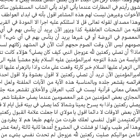
وق رأيتم في المطارات عندما يأتي الولد يأتي الشاب المستقبلون ساكتون
لأخوات وغيرهن ليست لهم هذه المشاعر اقول بأنه في ابداء العواطف
هذا مصداق لقوله تعالى قل لا اسئلكم عليه اجرا الا المودة في القر
لبه من الشحنات العاطفية كذا ويزور الآن يريد أن يتأسى بهم في أ
لمعصوم في الروضة أو في غيرها يريد أن يتأسى بهم في أي شيء؟ ا
ومهم ليس الآن وقت الصوم حجهم أنت الآن في المشهد زكاتهم لست 
اذا؟ أن تصلي ركعتين لله عزوجل النبي كيف كان يصلي؟ هؤلاء كانت تت
ليابسة من شدة التوجه اميرالمؤمنين عليه السلام يقع مغشياً عليه الى
لى الزهراء عليها السلام خبر كارثة وقعت علي مات واذا بالزهراء عليها 
ميرالمؤمنين الآن تريد أن تصلي ركعتين لا اقول بغشوة ولا اقول احدنا
رائصه يقشعر جلده وبالمناسبة هذه الآية من الآيات الملفتة ولعل اح
لمعاني معاني قرآنية ليست في كتب العرفان والأخلاق تقشعر منه جلو
لمجازي بعض المؤمنين من غير المعصومين عندما يصلي حقيقتا شعر جلده
صلي ركعتين واذا به يسرح يمينا وشمالا كما يصلي في بيته قبل ايام لا ف
لآن بعض الاوقات لا دائما اقول يا مولاي انا جعلت علامة القبول رك
لركعتيمدن اقول لنفسي لعلك طردت من بابهم طبعا هم لا يطردون من 
هذا أمر طيب ولهذا لو فشلت في المشروع أعدها ثانية ثالثة رابعة عش
نا من مواليكم صليت ركعتين لله عزوجل لم تحدث نفسي بشيء من أمور