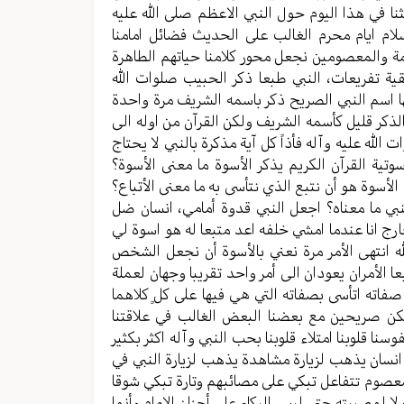
يثنا في هذا اليوم حول النبي الاعظم صلى الله عليه
لام ايام محرم الغالب على الحديث فضائل امامنا
ة والمعصومين نجعل محور كلامنا حياتهم الطاهرة
ية تفريعات، النبي طبعا ذكر الحبيب صلوات الله
ها اسم النبي الصريح ذكر باسمه الشريف مرة واحدة
لذكر قليل كأسمه الشريف ولكن القرآن من اوله الى
الله عليه وآله فأذاً كل آية مذكرة بالنبي لا يحتاج
وتية القرآن الكريم يذكر الأسوة ما معنى الأسوة؟
 الأسوة هو أن نتبع الذي نتأسى به ما معنى الأتباع؟
نبي ما معناه؟ اجعل النبي قدوة أمامي، انسان ضل
رج انا عندما امشي خلفه اعد متبعا له هو اسوة لي
ه انتهى الأمر مرة نعني بالأسوة أن نجعل الشخص
ا الأمران يعودان الى أمر واحد تقريبا وجهان لعملة
فاته اتأسى بصفاته التي هي فيها على كلٍ كلاهما
 لنكن صريحين مع بعضنا البعض الغالب في علاقتنا
ا قلوبنا امتلاء قلوبنا بحب النبي وآله اكثر بكثير
ً انسان يذهب لزيارة مشاهدة يذهب لزيارة النبي في
لمعصوم تتفاعل تبكي على مصائبهم وتارة تبكي شوقا
لا لمصيبته حتى ليس البكاء على أحزان الامام وأنما