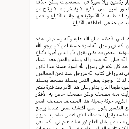
يار ركعتين وبلا سورة في المستحبات يمكن حذف
 العين النبي الأكرم الا يفتخر بك الا يرتاح من
د لك طلبة اذاً الأسوتية فيها جانب الأتباع والعمل
بد من جناحي العاطفة والأتباع.
ارة للنبي الأعظم صلى الله عليه وآله وسلم في هذه
ان لكم في رسول الله اسوة حسنة لمن كان يرجوا الله
أسوتية البعض قد يظن يقول بأن الذين أمروا بأتباع
الله صلى الله عليه وآله وسلم والذين معه اشداء
لقد كان لكم في رسول الله اسوة حسنة هذا قانون
ني تدبروا في كتاب الله عزوجل لسنا نحن المطالبون
ن ألذ لذائذ الوجود بعض الناس يمسك مصحفاً يمسك
ه طبعا الذي يداوم على هذا الأمر بعد فترة تفتح
ه رأيت معه مصحف ولكن مصحف خاص به الأفكار
قرآن الكريم حركة جميلة هذا المصحف مصحف العمر
جع التفسير يقول لعلي أكتشف معنى عندما يراجع
ح بنفسه يقول الحمدلله الذي اعطى صاحب الميزان
ه في قلب من يشاء العلم نور هناك علم في الكتب في
ا كثرة تلاوة القرآن وخاصة في الأسحار من موجبات