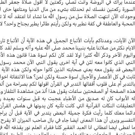
ندما يراك في الروضة وأنت تصلي ركعتين لا اقول صلاة جعفر الط
لسورة ركعتين نفسك لم تحدثك بشيء من مال الدنيا ومتاعها حتى الحور
جودك الآن انتهت الصلاة سل من رسول الله ما تشاء انا اعتقد أنه لا تر
لمحبة والعاطفة في كفة نطير به ولكن رأيتم طائرا يطير بجناح واحد؟ لا
لآن الآيات، وعدناكم بآيات الأتباع الجميل في هذه الآية أن الأتباع ت
لايام نكثر من صلاتنا عليه بنبينا محمد صلى الله عليه وآله وسلم لقد ك
اليوم الآخر وذكر الله كثيرا اولا لقد كان لكم اسوة هذا قانون هذه ال
لنبي الذي كانوا معه لئن في آية اخرى يقول النبي الآن محمد رسول 
لبعض قد يقول معه يعني صحابته الذين كانوا حوله ولكن هذه الآية 
ابت في كل الأعصار والأجيال اسوة حسنة ولكن لمن؟ هنا الالتفاتة اخوا
التدبر أم على قلوب أقفالها التدبر في القرآن اقولها لكم بصراحة م
ذه الصفحة أو الصفحتين ساعات يقول هذا ألذ من مشاهدة التلفاز وغير
ه الأبواب كان له صديق من الأطباء عجبت به قبل سنوات بعيد
لتعليقات النكات القرآنية التي كانت تأتيه كان يدونها في هامش ال
ائما معك كلما رأيت فكرة جميلة البعض يتدبر في الآية قبل أن يرا
لتفسير ويرى أن هذا المعنى ايضا جاء في بال صاحب الميزان الا يفر
ا اعطى ايضا اعطاني انا العبد الفقير كلنا فقراء العلم نور يقذفه الل
لحوزات في الجامعات وهناك علم رباني رب العالمين ينير الطريق اتفاق