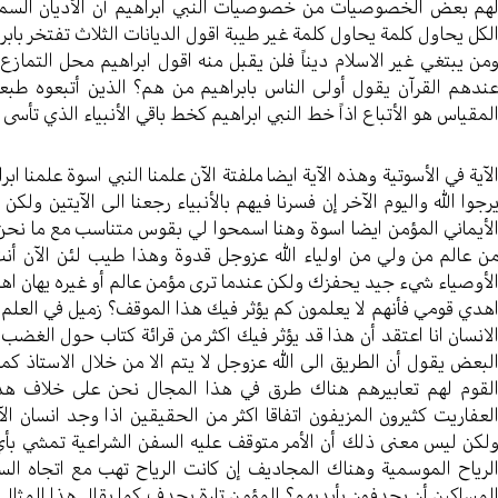
هم بعض الخصوصيات من خصوصيات النبي ابراهيم أن الأديان السماوية 
لكل يحاول كلمة يحاول كلمة غير طيبة اقول الديانات الثلاث تفتخر باب
من يبتغي غير الاسلام ديناً فلن يقبل منه اقول ابراهيم محل التمازع
ندهم القرآن يقول أولى الناس بابراهيم من هم؟ الذين أتبعوه طب
لمقياس هو الأتباع اذاً خط النبي ابراهيم كخط باقي الأنبياء الذي تأسى ب
لآية في الأسوتية وهذه الآية ايضا ملفتة الآن علمنا النبي اسوة علمنا 
رجوا الله واليوم الآخر إن فسرنا فيهم بالأنبياء رجعنا الى الآيتين و
لأيماني المؤمن ايضا اسوة وهنا اسمحوا لي بقوس متناسب مع ما نح
ن عالم من ولي من اولياء الله عزوجل قدوة وهذا طيب لئن الآن أن
لأوصياء شيء جيد يحفزك ولكن عندما ترى مؤمن عالم أو غيره يهان اه
هدي قومي فأنهم لا يعلمون كم يؤثر فيك هذا الموقف؟ زميل في العلم 
لانسان انا اعتقد أن هذا قد يؤثر فيك اكثر من قرائة كتاب حول الغض
لبعض يقول أن الطريق الى الله عزوجل لا يتم الا من خلال الاستاذ كم
لقوم لهم تعابيرهم هناك طرق في هذا المجال نحن على خلاف هذا ا
لعفاريت كثيرون المزيفون اتفاقا اكثر من الحقيقين اذا وجد انسان 
لكن ليس معنى ذلك أن الأمر متوقف عليه السفن الشراعية تمشي بأي 
لرياح الموسمية وهناك المجاديف إن كانت الرياح تهب مع اتجاه الس
لمساكين أن يجدفون بأيديهم؟ المؤمن تارة يجدف كما يقال هذا المثال