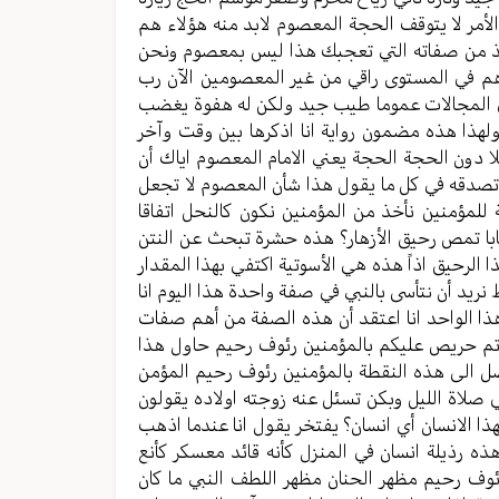
ً الأمر لا يتوقف الحجة المعصوم لابد منه هؤلاء هم
 خذ من صفاته التي تعجبك هذا ليس بمعصوم ونحن
هم في المستوى راقي من غير المعصومين الآن رب
 في المجالات عموما طيب جيد ولكن له هفوة يغضب
ولهذا هذه مضمون رواية انا اذكرها بين وقت وآخر
ا دون الحجة الحجة يعني الامام المعصوم اياك أن
تصدقه في كل ما يقول هذا شأن المعصوم لا تجعل
 للمؤمنين نأخذ من المؤمنين نكون كالنحل اتفاقا
ذبابا تمص رحيق الأزهار؟ هذه حشرة تبحث عن النتن
الرحيق اذاً هذه هي الأسوتية اكتفي بهذا المقدار
نريد أن نتأسى بالنبي في صفة واحدة هذا اليوم انا
هذا الواحد انا اعتقد أن هذه الصفة من أهم صفات
ندتم حريص عليكم بالمؤمنين رئوف رحيم حاول هذا
صل الى هذه النقطة بالمؤمنين رئوف رحيم المؤمن
ي صلاة الليل وبكن تسئل عنه زوجته اولاده يقولون
ا الانسان أي انسان؟ يفتخر يقول انا عندما اذهب
ذه رذيلة انسان في المنزل كأنه قائد معسكر كأنع
وف رحيم مظهر الحنان مظهر اللطف النبي ما كان