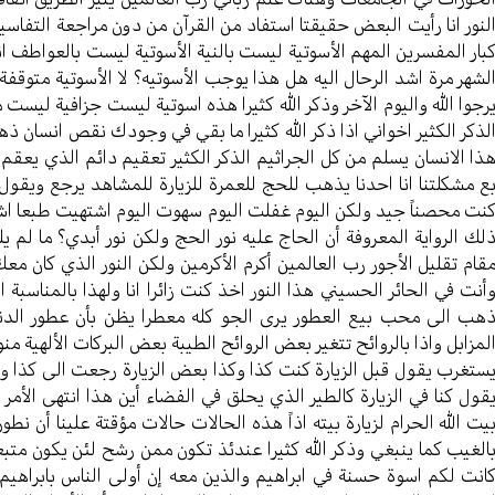
لنور انا رأيت البعض حقيقتا استفاد من القرآن من دون مراجعة التفاسير
بار المفسرين المهم الأسوتية ليست بالنية الأسوتية ليست بالعواطف انا 
لشهر مرة اشد الرحال اليه هل هذا يوجب الأسوتيه؟ لا الأسوتية متوقفة
رجوا الله واليوم الآخر وذكر الله كثيرا هذه اسوتية ليست جزافية ليست 
لذكر الكثير اخواني اذا ذكر الله كثيرا ما بقي في وجودك نقص انسان ذ
ذا الانسان يسلم من كل الجراثيم الذكر الكثير تعقيم دائم الذي يعق
ع مشكلتنا انا احدنا يذهب للحج للعمرة للزيارة للمشاهد يرجع ويقول انا 
نت محصناً جيد ولكن اليوم غفلت اليوم سهوت اليوم اشتهيت طبعا اشت
لك الرواية المعروفة أن الحاج عليه نور الحج ولكن نور أبدي؟ ما لم ي
قام تقليل الأجور رب العالمين أكرم الأكرمين ولكن النور الذي كان مع
أنت في الحائر الحسيني هذا النور اخذ كنت زائرا انا ولهذا بالمناسب
هب الى محب بيع العطور يرى الجو كله معطرا يظن بأن عطور الدن
لمزابل واذا بالروائح تتغير بعض الروائح الطيبة بعض البركات الألهية من
ستغرب يقول قبل الزيارة كنت كذا وكذا بعض الزيارة رجعت الى كذا وكذ
قول كنا في الزيارة كالطير الذي يحلق في الفضاء أين هذا انتهى الأمر
يت الله الحرام لزيارة بيته اذاً هذه الحالات حالات مؤقتة علينا أن نطور
الغيب كما ينبغي وذكر الله كثيرا عندئذ تكون ممن رشح لئن يكون متبعا 
انت لكم اسوة حسنة في ابراهيم والذين معه إن أولى الناس بابراهيم من