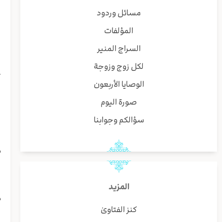
ا
مسائل وردود
و
المؤلفات
ا
ا
السراج المنير
و
لكل زوج وزوجة
ف
آ
الوصايا الأربعون
ا
صورة اليوم
ه
ه
سؤالكم وجوابنا
ا
ط
م
و
ي
ب
المزيد
م
كنز الفتاوىٰ
ر
ل