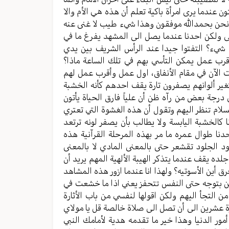
 عندما يرى امرأة باكية تعلم أن هذه هي الأم والا
 نحن بحمدالله موفقون وهذا شيء طيب لا غنى عنه
بى ولكن احدنا عندما يصل الى المشهد يفرغ ما في
ي شيء؟ التفتوا جيدا عند الرأس الشريف بين يدي
قرب عمل يمكن التأسي بهم في تلك الساعة ماذا؟
الآن في مقام الأنفاق، اول عمل وأقرب عمل لهم
غير ألوانهم يصفرون تارة يقف احدهم كأنه الخشبة
 درجة بعض من رآه ظن أن علياً فارق الحياة يأتون
السلام تنظر اليهم وتقول أن هذه الغشوة التي تعتري
 كالخشبة اليابسة ولا يطالب بأن يصفر لونه ترتعد
دنا طوال عمره ما مر بهذه المرحلة القرآنية هذه
د الجلود تقشعر حتى بالمعنى المادي لا بالمعنى
 يقف عندما يتذكر الهيبة الألهية المهم يريد أن
رق أين الأسوتيه؟ ولهذا انا عندما ازور هذه المشاهد
عتين بتوجه حتى النفس تتحفز يعني اذا ما خشعت في
التجأ اليهم ولكن اقولها لنفسي من باب الأثارة
رة عشرين الى أن تصل الى صلاة خالصة قل يا مولاي
 الدنيا وهذا خير ما تقدمه هدية لأمامك النبي