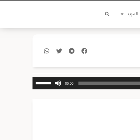
المزيد
استخدم
00:00
مفاتيح
الأسهم
أعلى/
أسفل
لزيادة
أو
خفض