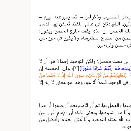
ضرب في الصميم، وذكر أمرا – كما يعبر عنه اليوم –
دتين. الشهادتان في عالم اللفظ تُحقن بها الدماء
ذلك الحصن. إن الذي يقف خارج الحصن ويقول:
حصن من السباع المفترسة، ولا يكون في حرز حتى
 في حصن وفي حرز.
 إلى بحث مفصل؛ ولكن التوحيد إجمالا هو: أن لا
وَسَقَاهُمْ رَبُّهُمْ شَرَابًا طَهُورًا)
[٣]
، وفي الحقيقة إن
:
(يُطَهِّرُهُمْ مِنْ كُلِّ شَيْءٍ سِوَى اَللَّهِ إِذْ لاَ طَاهِرَ مِنْ
 في الوجود فاعلاً ألا هو، وهذا هو معنى لا إله إلا
ها والعمل بها. ثم أن الإمام بعد أن علموا أن هذا
أنا من شروطها. ويعني ذلك أن الإمام قرن بين
اب الله يمثله التوحيد وأنا أمثل العترة. وأفضل من
وله.