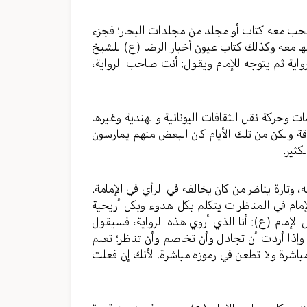
صطحب معه كتاب أو مجلد من مجلدات البحار؛ فجزء
لبها معه وكذلك كتاب عيون أخبار الرضا (ع) للشيخ
واية ثم يتوجه للإمام ويقول: أنت صاحب الرواية،
ات وحركة نقل الثقافات اليونانية والهندية وغيرها
دقة ولكن من تلك الأيام كان البعض منهم يمارسون
كثير.
 وتارة يناظر من كان يخالفه في الرأي في الإمامة.
إمام في المناظرات يتكلم بكل هدوء وبكل أريحية
ل الإمام (ع): أنا الذي أروي هذه الرواية، فسيقول
 وإذا أردت أن تجادل وأن تخاصم وأن تناظر؛ تعلم
اشرة ولا تطعن في رموزه مباشرة. لأنك إن فعلت