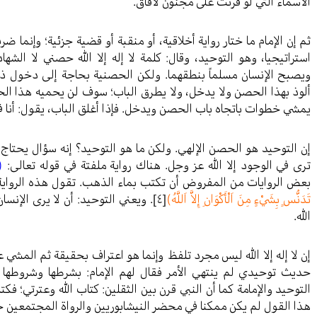
الأسماء التي لو قُرئت على مجنون لأفاق.
ثم إن الإمام ما ختار رواية أخلاقية، أو منقبة أو قضية جزئية؛ وإنما 
استراتيجيا، وهو التوحيد، وقال: كلمة لا إله إلا الله حصني لا الشها
ويصبح الإنسان مسلماً بنطقهما. ولكن الحصنية بحاجة إلى دخول 
ألوذ بهذا الحصن ولا يدخل، ولا يطرق الباب؛ سوف لن يحميه هذا ال
يمشي خطوات باتجاه باب الحصن ويدخل. فإذا أغلق الباب، يقول: أنا
إن التوحيد هو الحصن الإلهي. ولكن ما هو التوحيد؟ إنه سؤال يحتاج
ترى في الوجود إلا الله عز وجل. هناك رواية ملفتة في قوله تعالى:
(
بعض الروايات من المفروض أن تكتب بماء الذهب. تقول هذه الرواية
تَدَنُّسٍ بِشَيْءٍ مِنَ اَلْأَكْوَانِ إِلاَّ اَللَّهُ)
[٤]
. ويعني التوحيد: أن لا يرى الإنسان
الله.
إن لا إله إلا الله ليس مجرد تلفظ وإنما هو اعتراف بحقيقة ثم المشي علي
حديث توحيدي لم ينتهي الأمر فقال لهم الإمام: بشرطها وشروطها و
التوحيد والإمامة كما أن النبي قرن بين الثقلين: كتاب الله وعترتي؛ فكت
هذا القول لم يكن ممكنا في محضر النيشابوريين والرواة المجتمعين ح