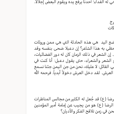
ي له الفداء؛ أحدنا يرفع يده ويقوم البعض إجلالاً.
رج
كات
وضع اليد هي هذه الحادثة التي هي ممن وروثات
 حظي به هذا الشاعر؟ إن دعبلا ضحى بنفسه وقد
م. إن الشعر في ذلك الزمان كان له دور الفضائيات،
و الشعر والشعراء، حتى يقول دعبل: أنا كنت في
ي القائل: لا عليك، نحن من جن اليمن جئنا نسمع
لعرش. لقد دخل العرش دخولاً أبدياً. فرحمه الله
الرضا (ع) قد جُعل له الكثير من مجالس المناظرات
الرضا (ع) هو من يجيب عن إمامة أمير المؤمنين
ن في زمن تلاقح الفكر والأديان؟