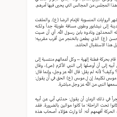
ون هذا المجلس من المجالس التي يحيى فيها أمرهم.
الروايات المنسوبة للإمام الرضا (ع). والملفت
المدينة إلى نيشابور وطوى مسافة طويلة جداً ولكنه
 المحدثون ونادوه بابن رسول الله. أي أن صيت
الحسن (ع) الذي يطعن بالخنجر من أقرب مقربيه؛
بل هذا الاستقبال الحاشد.
م قام بحركة فطنة إلهية – وكل أعمالهم منتسبة إلى
أبيه إلى أن أوصلها إلى النبي الأكرم (ص)، وقال
كيف؟ لأنه لم يقل: قال الله عز وجل، وإنما قال:
ه موسى تكليما. إن ل موسى (ع) الحق في أن يقول:
معها النبي من الله عز وجل مباشرة.
جرأ في ذلك الزمان أن يقول: حدثني أبي عن أبيه
وا تحت الراحلة؛ ما كانوا موالين بالضرورة. فقد
ه الحركة أفهمهم أنه: أنا وارث هؤلاء أصحاب هذه