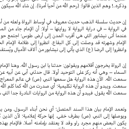
وذكره..! وهم الذين قالوا: (رحم الله من أحيا أمرنا). إن شاء الله سيك
إن حديث سلسلة الذهب حديث معروف في أوساط الرواة ولعله من أشهر 
في الرواية – في دراية الرواية لا روايتها – أولا: أن الإمام جاء من 
عندما أتى نيشابور التي هي أقرب المدن إلى أرض طوس؛ اجتمع حوله
الإمام وشهرته قد وصلت إلى كل البقاع. انظروا إلى ظلامة الإمام 
وانظروا إلى الرضا (ع) الذي يأتي إلى نيشابور من آلاف الأميال ويُستق
إن الرواة يخرجون أقلامهم ويقولون: حدثنا يا ابن رسول الله. وهنا الإما
السماء – وهي أنه ركز على التوحيد أولا. قال حدثني أبي عن أبيه عن 
سمعت الله. الآن هذه الرواية هل سمعها النبي (ص) في عالم المعراج؟ و
سمعت. ويبدو أن هذه الرواية تكليمية؛ أي صدرت من الله كما كلم الل
سمعت الله يقول. فيبدو أن هذه الرواية من الروايات النادرة جدا التي س
وتعمد الإمام بيان هذا السند المتصل؛ أي نحن أبناء الرسول. ومن ي
ويوصلها إلى النبي (ص) بطرف خفي. إنها حركة إعلامية؛ لأن الذين كان
يكون البعض منهم مجرد راو وقد لا يعتقد بإمامته أصلا. فالإمام بهذ