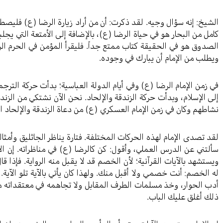
الشيخ: إنه سؤال وجيه. لقد ذكرت: أن من أراد زيارة الرضا (ع) فلي
كامل من البحار هو في حياة الرضا (ع)، بالإضافة إلى الأمتعة التي يج
الصدوق هو في الحقيقة كتاب ممتع جداً. فليقرأ المؤمن في الحرم الر
ويطلب من الإمام أن يبارك في وجوده.
في زمن الإمام الرضا (ع) وفي أيام الدولة العباسية؛ بدأت حركة الترجم
إلى الإسلام، وبدأت حركة الزندقة والإلحاد. نحن الآن نشتكي من الزن
نشاطهم وكان في زمن الإمام العسكري (ع) من دعاة الزندقة والإلحاد ال
لقد تصدى الإمام لهذه الحركات المختلفة. فتارة يناظر الجاثليق وأمثاله،
سألتني عن الدرس العملي، وأقول: كن كالرضا (ع) في مناظراته. إن ال
ويستشهد بالآيات القرآنية؛ لأن الخصم قد لا يقبل منه الرواية. فإذا قا
له الخصم: أنت خصمي ولا أقبل منك. ولهذا كان يأتي بالآية تلو الآية.
أدب الحوار، وخذ مسلمات الطرف المقابل ولا تجاهمه في معتقداته مب
ذلك أغلق عليك الباب.