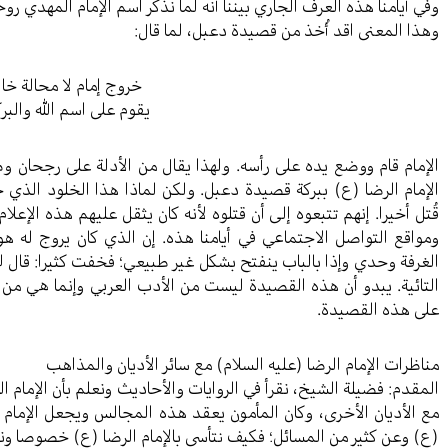
وفي أيامنا هذه العرف الجاري بيننا أنه لما نذكر اسم الإمام المهدي روح
وهذا المعنى اقد أُخذ من قصيدة دعبل، لما قال:
خروج إمام لا محالة خا
يقوم على اسم الله والبر
الإمام قام ووضع يده على رأسه. ولهذا يقال من الأدلة على رجحان 
الإمام الرضا (ع) ببركة قصيدة دعبل. ولكن لماذا هذا الخلود الذي
قُتل أخيرا. إنهم تتبعوه إلى أن قتلوه لأنه كان يثقل عليهم هذه الإعلا
ومواقع التواصل الاجتماعي في أيامنا هذه. إن الذي كان يروج له ه
الغرفة وحدي وإذا بالباب ينفتح بشكل غير طبيعي؛ فخفت كثيرا: قال ل
التائية. يبدو أن هذه القصيدة ليست من الأدب العربي وإنما هي من ا
على هذه القصيدة.
مناظرات الإمام الرضا (عليه السلام) مع سائر الأديان والمذاهب
المقدم: فضيلة الشيخ، نقرأ في الروايات والأحاديث ونعلم بأن الإمام 
مع الأديان الأخرى، وكان المأمون يعقد هذه المجالس ويجعل الإمام 
(ع) وعن كثير من المسائل؛ فكيف نتأسى بالإمام الرضا (ع) خصوصا ونح