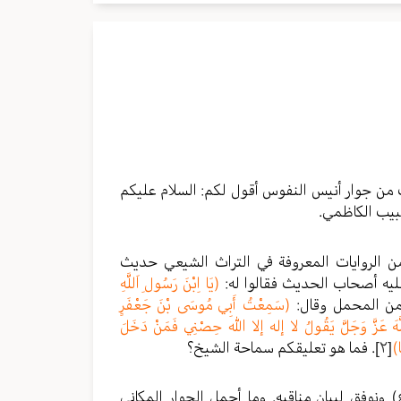
رك من جوار أنيس النفوس أقول لكم: السلام عليكم
بيب الكاظمي.
. من الروايات المعروفة في التراث الشيعي حديث
عليه أصحاب الحديث فقالوا له:
(يَا اِبْنَ رَسُولِ اَللَّهِ
من المحمل وقال:
(سَمِعْتُ أَبِي مُوسَى بْنَ جَعْفَرٍ
َهَ عَزَّ وَجَلَّ يَقُولُ لا إله إلا الله حِصْنِي فَمَنْ دَخَلَ
ا)
[٢]
. فما هو تعليقكم سماحة الشيخ؟
 ونوفق لبيان مناقبه. وما أجمل الجوار المكاني