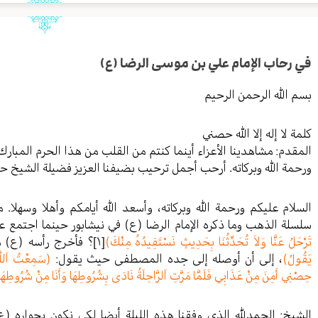
في رحاب الإمام علي بن موسى الرضا (ع)
بسم الله الرحمن الرحيم
كلمة لا إله إلا الله حصني
المقدم: مشاهدينا الأعزاء أينما كنتم من القلب من هذا الحرم المبا
ورحمة الله وبركاته. أرحب أجمل ترحيب بضيفنا العزيز فضيلة الشيخ ح
السلام عليكم ورحمة الله وبركاته، وأسعد الله أيامكم وأهلا وسهلا
سلسلة الذهب وما ذكره الإمام الرضا (ع) في نيشابور حينما اجتمع 
تَرْحَلُ عَنَّا وَلاَ تُحَدِّثُنَا بِحَدِيثٍ نَسْتَفِيدُهُ مِنْكَ)
[١]
؟ فأخرج رأسه (ع) 
يَقُولُ)
، إلى أن أوصله إلى جده المصطفى حيث يقول:
(سَمِعْتُ اَللّ
حِصْنِي أَمِنَ مِنْ عَذَابِي فَلَمَّا مَرَّتِ اَلرَّاحِلَةُ نَادَى بِشُرُوطِهَا وَأَنَا مِنْ شُرُوطِهَ
الشيخ: الحمدلله الذي وفقنا هذه الليلة أيضا لكي نكون بجواره (ع)