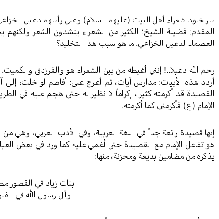
سر خلود شعراء أهل البيت (عليهم السلام) وعلى رأسهم دعبل الخزاع
المقدم: فضيلة الشيخ؛ الكثير من الشعراء ينشدون الشعر ولكنهم يخ
العصماء لدعبل الخزاعي. ما هو سبب هذا التخليد؟
رحم الله دعبلا..! إنني أغبطه من بين الشعراء هو والفرزدق والكميت. إ
أردد هذه الأبيات: مدارس آيات، ثم أعرج على: أفاطم لو خلت، إلى آخر
القصيدة قد أكرمته كثيرا، إكراماً لا نظير له حتى هجم عليه في الط
الإمام (ع) فأكرمني كما أكرمته.
إنها قصيدة رائعة جداً في اللغة العربية، وفي الأدب العربي، وهي م
هو تفاعل الإمام مع القصيدة حتى أغمي عليه كما ورد في بعض العبارا
يذكره من مضامين بديعة ومحزنة، منها:
بنات زياد في القصور مص
وآل رسول الله في الفل