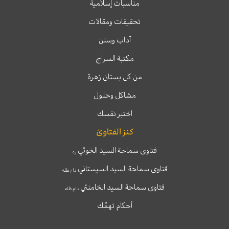
مناسبات إسلامية
تحقيقات ومقالات
آداب وسنن
مكتبة السراج
من كل بستان زهرة
مشاكل وحلول
اختبر نفسك
كنز الفتاوىٰ
فتاوى سماحة السيد الخوئي
ره
فتاوى سماحة السيد السيستاني
دام ظله
فتاوى سماحة السيد الخامنئي
دام ظله
أحكام تهمّك
T
T
I
F
e
w
n
a