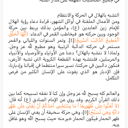
التشبه بالهلال في الحركة والانتظام
ومن الأعمال الملفتة في أوائل الشهور، قراءة دعاء رؤية الهلال
للإمام زين العابدين (ع)، والمؤمن بذلك يربط بين حركة
الوجود وبين حركته هو. فيخاطب القمر في الدعاء:
(أَيُّهَا اَلْخَلْقُ
اَلْمُطِيعُ اَلدَّائِبُ اَلسَّرِيعُ)
[٤]
. وتمر السنوات والليالي والقمر
مستمر في حركته الدائبة الرتيبة وهو مطيع لله عز وجل.
ولماذا لا نتشبه بالهلال؟ دعنا عن الأولياء والأوصياء والأنبياء
والمرسلين، فلنتشبه بهذه القطعة الكروية التي تشبه الأرض،
فنكون دائبين في حركتنا، نسير سيرا منتظما في إقبالنا وإدبارنا،
فإن الإدبار هو الذي يفوت على الإنسان الكثير من فرص
التكامل.
والعالم كله يسبح لله عز وجل وإن كنا لا نفقه تسبيحه كما بين
ذلك القرآن الكريم. وقد روي عن الإمام الصادق (ع) أنه قال:
(لاَ تُغَنُّوا عَلَى ظُهُورِهَا أَ مَا يَسْتَحْيِي أَحَدُكُمْ أَنْ يُغَنِّيَ عَلَى ظَهْرِ
دَابَّةٍ وَهِيَ تُسَبِّحُ)
[٥]
، وهي حركة سخيفة أن يغني الإنسان على
ظهر الحمار فيكون الحمار خير منه حيث يسبح الله وهو غافل
عنه.