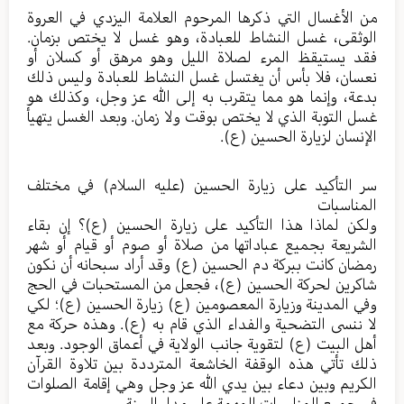
من الأغسال التي ذكرها المرحوم العلامة اليزدي في العروة
الوثقى، غسل النشاط للعبادة، وهو غسل لا يختص بزمان.
فقد يستيقظ المرء لصلاة الليل وهو مرهق أو كسلان أو
نعسان، فلا بأس أن يغتسل غسل النشاط للعبادة وليس ذلك
بدعة، وإنما هو مما يتقرب به إلى الله عز وجل، وكذلك هو
غسل التوبة الذي لا يختص بوقت ولا زمان. وبعد الغسل يتهيأ
الإنسان لزيارة الحسين (ع).
سر التأكيد على زيارة الحسين (عليه السلام) في مختلف
المناسبات
ولكن لماذا هذا التأكيد على زيارة الحسين (ع)؟ إن بقاء
الشريعة بجميع عباداتها من صلاة أو صوم أو قيام أو شهر
رمضان كانت ببركة دم الحسين (ع) وقد أراد سبحانه أن نكون
شاكرين لحركة الحسين (ع)، فجعل من المستحبات في الحج
وفي المدينة وزيارة المعصومين (ع) زيارة الحسين (ع)؛ لكي
لا ننسى التضحية والفداء الذي قام به (ع). وهذه حركة مع
أهل البيت (ع) لتقوية جانب الولاية في أعماق الوجود. وبعد
ذلك تأتي هذه الوقفة الخاشعة المترددة بين تلاوة القرآن
الكريم وبين دعاء بين يدي الله عز وجل وهي إقامة الصلوات
في جميع المناسبات المهمة على مدار السنة.