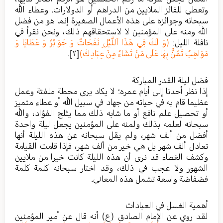
وتعطي للفائز الملايين من الدراهم أو الدولارات. وعطاء الله
سبحانه وجوائزه على هذه الأعمال الصغيرة إنما هو من فضل
الله ومنه على المؤمنين لا لاستحقاقهم ذلك، ونحن نقرأ في
نافلة الليل:
(وَ لَكَ فِي هَذَا اَللَّيْلِ نَفَحَاتٌ وَ جَوَائِزُ وَ عَطَايَا وَ
مَوَاهِبُ تَمُنُّ بِهَا عَلَى مَنْ تَشَاءُ مِنْ عِبَادِكَ)
[٢]
.
فضل ليلة القدر المباركة
إذا نظر أحدنا إلى أيام عمره؛ لا يكاد يرى محطة ملفتة وعمل
عظيما قام به في حياته من جهاد في سبيل الله أو عطاء متميز
أو تحصيل علم نافع أو ما شابه ذلك مما يثلج الفؤاد، والله
سبحانه لعلمه بذلك ولمنه على المؤمنين يجعل ليلة واحدة
أفضل من ألف شهر، ولم يقل سبحانه عن هذه الليلة أنها
تعادل ألف شهر بل هي خير من ألف شهر، فإذا قامت القيامة
وكشف الغطاء قد نرى أن هذه الليلة كانت خيرا من ملايين
الشهور ولا عجب في ذلك، وقد اختار سبحانه كلمة كلمة
فضفاضة واسعة تشمل هذه المعاني.
أهمية الغسل في العبادات
لقد روي عن الإمام الصادق (ع) أنه قال عن أمير المؤمنين