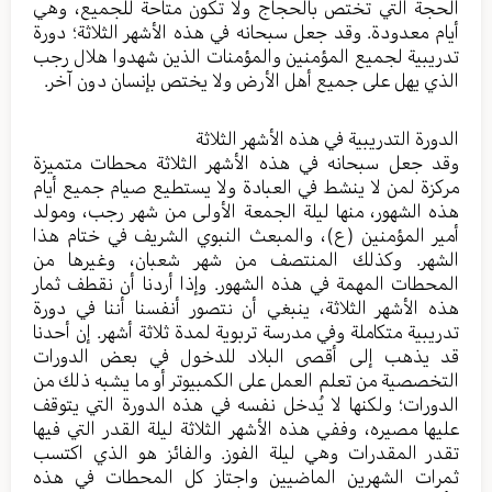
الحجة التي تختص بالحجاج ولا تكون متاحة للجميع، وهي
أيام معدودة. وقد جعل سبحانه في هذه الأشهر الثلاثة؛ دورة
تدريبية لجميع المؤمنين والمؤمنات الذين شهدوا هلال رجب
الذي يهل على جميع أهل الأرض ولا يختص بإنسان دون آخر.
الدورة التدريبية في هذه الأشهر الثلاثة
وقد جعل سبحانه في هذه الأشهر الثلاثة محطات متميزة
مركزة لمن لا ينشط في العبادة ولا يستطيع صيام جميع أيام
هذه الشهور، منها ليلة الجمعة الأولى من شهر رجب، ومولد
أمير المؤمنين (ع)، والمبعث النبوي الشريف في ختام هذا
الشهر. وكذلك المنتصف من شهر شعبان، وغيرها من
المحطات المهمة في هذه الشهور. وإذا أردنا أن نقطف ثمار
هذه الأشهر الثلاثة، ينبغي أن نتصور أنفسنا أننا في دورة
تدريبية متكاملة وفي مدرسة تربوية لمدة ثلاثة أشهر. إن أحدنا
قد يذهب إلى أقصى البلاد للدخول في بعض الدورات
التخصصية من تعلم العمل على الكمبيوتر أو ما يشبه ذلك من
الدورات؛ ولكنها لا يُدخل نفسه في هذه الدورة التي يتوقف
عليها مصيره، وففي هذه الأشهر الثلاثة ليلة القدر التي فيها
تقدر المقدرات وهي ليلة الفوز. والفائز هو الذي اكتسب
ثمرات الشهرين الماضيين واجتاز كل المحطات في هذه