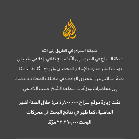
شبكة السراج في الطريق إلى الله
شبكة السراج في الطريق إلى الله؛ موقع ثقافي، إعلامي وتبليغي،
يهدف لنشر معارف الإسلام المحمّدي وترويج الثّقافة الدّينيّة،
يضمّ بساتين من المحتوى الهادف في مختلف المجالات، مضافا
إلى محاضرات ومؤلّفات سماحة الشّيخ حبيب الكاظمي.
تمّت زيارة موقع سراج ٤,٨٠٠,٠٠٠ مرة خلال الستة أشهر
الماضية، كما ظهر في نتائج البحث في محركات
البحث٢٢,٢٩٠,٠٠٠ مرّة.