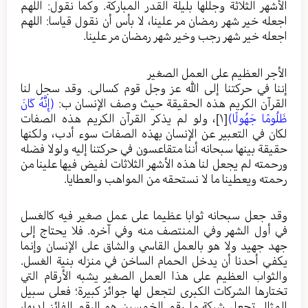
الأشهر الثلاثة وجللها بليلة القدر المباركة. وكما نقول: اللهم
اجعله خير شهر رمضان مر علينا، لا بأس أن نقول قياسا: اللهم
اجعله خير شهر رجب وخير شهر رمضان مر علينا.
الأجر العظيم على العمل الصغير
إننا في حركتنا إلى الله عز وجل قوم كسالى. وقد سجل لنا
القرآن الكريم هذه الحقيقة حيث وصف الإنسان ب:
(إِنَّهُ كَانَ
ظَلُومًا جَهُولًا)
[١]
، ولو لم يذكر القرآن الكريم هذه الصفات
لكان في التعبير عن الإنسان بهذه الصفات سوء أدب، ولكنها
حقيقة بينها سبحانه أننا متقاعسون في حركتنا إليه ولولا فضله
ورحمته لم يجعل لنا هذه الأشهر الثلاثات لفيض فيها علينا من
رحمته ويعطينا ما لا نستحقه من المواهب والعطايا.
وقد جعل سبحانه ثوابا عظيما على عمل صغير فيه كالغسل
في أول الشهر وفي المنتصف منه وفي آخره. فلا يحتاج إلى
جهد جهيد ولا هو بالعمل القاسي والشاق على الإنسان وإنما
يكفي أحدنا أن يدخل الحمام الساخن في منزله بنية الغسل.
والثواب العظيم على هذا العمل الصغير يشبه الأرقام التي
تختارها الشركات الكبرى لتجعل لها جوائز كبيرة؛ فعلى سبيل
المثال تجعل شركة ما رقم الخمسين هو الرقم الفائز لديها،