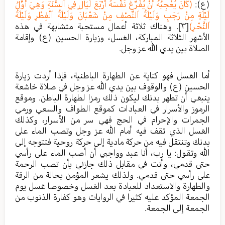
(ع):
(كَانَ يُعْجِبُهُ أَنْ يُفَرِّغَ نَفْسَهُ أَرْبَعَ لَيَالٍ فِي اَلسَّنَةِ وَهِيَ أَوَّلُ
لَيْلَةٍ مِنْ رَجَبٍ وَلَيْلَةُ اَلنِّصْفِ مِنْ شَعْبَانَ وَلَيْلَةُ اَلْفِطْرِ وَلَيْلَةُ
اَلنَّحْرِ)
[٣]
. وهناك ثلاثة أعمال مستحبة متشابهة في هذه
الأشهر الثلاثة المباركة، الغسل، وزيارة الحسين (ع) وإقامة
الصلاة بين يدي الله عز وجل.
أما الغسل فهو كناية عن الطهارة الباطنية، فإذا أردت زيارة
الحسين (ع) والوقوف بين يدي الله عز وجل في صلاة خاشعة
ينبغي أن تطهر بدنك ليكون ذلك رمزا لطهارة الباطن. وموقع
الرموز والأسرار في العبادات كموقع الطواف والسعي ورمي
الجمرات والإحرام في الحج فهي سر من الأسرار، وكذلك
الغسل الذي تقف فيه أمام الله عز وجل وتصب الماء على
بدنك وتنتقل فيه من حركة مادية إلى حركة روحية فتتوجه إلى
الله وتقول: يا رب، أنا عبد وواجبي أن أصب الماء على رأسي
حتى قدمي، وأنت في مقابل ذلك جازني بأن تصب الرحمة
على رأسي حتى قدمي. ولذلك يشعر المؤمن بحالة من الرقة
والطهارة والاستعداد للعبادة بعد الغسل وخصوصا غسل يوم
الجمعة المؤكد عليه كثيرا في الروايات وهو كفارة الذنوب من
الجمعة إلى الجمعة.